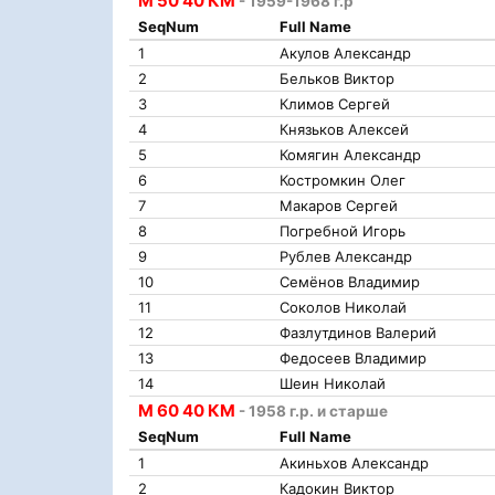
М 50 40 КМ
- 1959-1968 г.р
SeqNum
Full Name
1
Акулов Александр
2
Бельков Виктор
3
Климов Сергей
4
Князьков Алексей
5
Комягин Александр
6
Костромкин Олег
7
Макаров Сергей
8
Погребной Игорь
9
Рублев Александр
10
Семёнов Владимир
11
Соколов Николай
12
Фазлутдинов Валерий
13
Федосеев Владимир
14
Шеин Николай
М 60 40 КМ
- 1958 г.р. и старше
SeqNum
Full Name
1
Акиньхов Александр
2
Кадокин Виктор