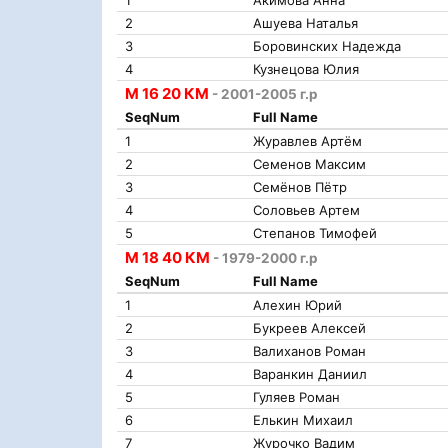
1
Акимова Анна
2
Ашуева Наталья
3
Боровинских Надежда
4
Кузнецова Юлия
М 16 20 КМ
- 2001-2005 г.р
SeqNum
Full Name
1
Журавлев Артём
2
Семенов Максим
3
Семёнов Пётр
4
Соловьев Артем
5
Степанов Тимофей
М 18 40 КМ
- 1979-2000 г.р
SeqNum
Full Name
1
Алехин Юрий
2
Букреев Алексей
3
Валиханов Роман
4
Варанкин Даниил
5
Гуляев Роман
6
Елькин Михаил
7
Журочко Вадим