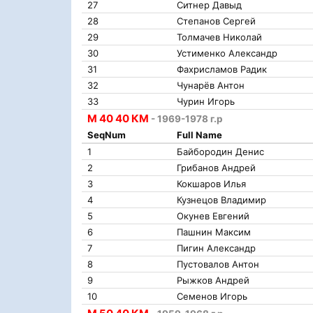
27
Ситнер Давыд
28
Степанов Сергей
29
Толмачев Николай
30
Устименко Александр
31
Фахрисламов Радик
32
Чунарёв Антон
33
Чурин Игорь
М 40 40 КМ
- 1969-1978 г.р
SeqNum
Full Name
1
Байбородин Денис
2
Грибанов Андрей
3
Кокшаров Илья
4
Кузнецов Владимир
5
Окунев Евгений
6
Пашнин Максим
7
Пигин Александр
8
Пустовалов Антон
9
Рыжков Андрей
10
Семенов Игорь