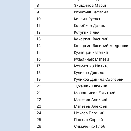
8
Зиатдинов Марат
9
Игнатьев Василий
10
Кензин Руслан
11
Коробков Денис
12
Котугин Илья
13
Кочергин Василий
14
Кочергин Василий Андреевич
15
Кузнецов Евгений
16
Кузьииных Матвей
17
Кузьменко Никита
18
Куликов Данила
19
Куликов Данила Сергеевич
20
Лукашин Евгений
21
Мананников Дмитрий
22
Матвеев Алексей
23
Матвеев Алексей
24
Нечаев Евгений
25
Прокин Сергей
26
Симаченко Глеб