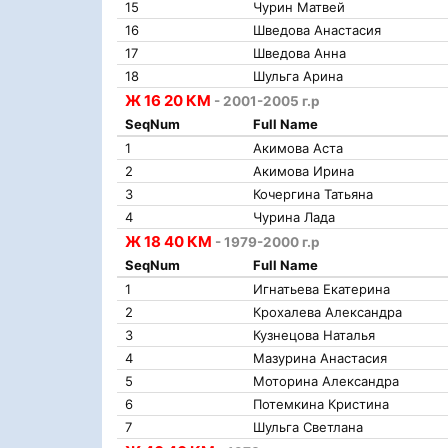
15
Чурин Матвей
16
Шведова Анастасия
17
Шведова Анна
18
Шульга Арина
Ж 16 20 КМ
- 2001-2005 г.р
SeqNum
Full Name
1
Акимова Аста
2
Акимова Ирина
3
Кочергина Татьяна
4
Чурина Лада
Ж 18 40 КМ
- 1979-2000 г.р
SeqNum
Full Name
1
Игнатьева Екатерина
2
Крохалева Александра
3
Кузнецова Наталья
4
Мазурина Анастасия
5
Моторина Александра
6
Потемкина Кристина
7
Шульга Светлана