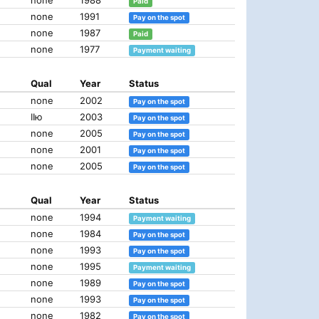
none
1988
Paid
none
1991
Pay on the spot
none
1987
Paid
none
1977
Payment waiting
Qual
Year
Status
none
2002
Pay on the spot
IIю
2003
Pay on the spot
none
2005
Pay on the spot
none
2001
Pay on the spot
none
2005
Pay on the spot
Qual
Year
Status
none
1994
Payment waiting
none
1984
Pay on the spot
none
1993
Pay on the spot
none
1995
Payment waiting
none
1989
Pay on the spot
none
1993
Pay on the spot
none
1982
Pay on the spot