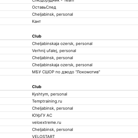
Слюдорудник - Team
ОставьСлед
Cheljabinsk, personal
Кант
Club
Cheljabinskaja ozersk, personal
Verhnij ufalej, personal
Cheljabinsk, personal
Cheljabinskaja ozersk, personal
МБУ СШОР по дзюдо "Локомотив"
Club
Kyshtym, personal
Temptraining.ru
Cheljabinsk, personal
ЮУрГУ АС
veloextreme.ru
Cheljabinsk, personal
VELOSTART