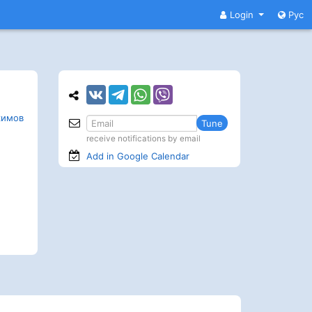
Login
Рус
кимов
Tune
receive notifications by email
Add in Google
Calendar