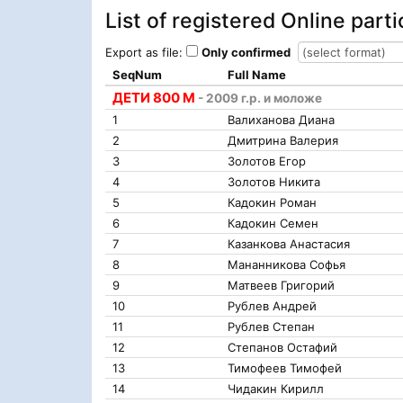
List of registered Online part
Export as file:
Only confirmed
SeqNum
Full Name
ДЕТИ 800 М
- 2009 г.р. и моложе
1
Валиханова Диана
2
Дмитрина Валерия
3
Золотов Егор
4
Золотов Никита
5
Кадокин Роман
6
Кадокин Семен
7
Казанкова Анастасия
8
Мананникова Софья
9
Матвеев Григорий
10
Рублев Андрей
11
Рублев Степан
12
Степанов Остафий
13
Тимофеев Тимофей
14
Чидакин Кирилл