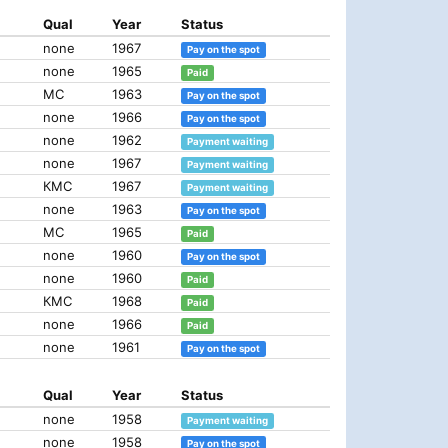
Qual
Year
Status
none
1967
Pay on the spot
none
1965
Paid
МС
1963
Pay on the spot
none
1966
Pay on the spot
none
1962
Payment waiting
none
1967
Payment waiting
КМС
1967
Payment waiting
none
1963
Pay on the spot
МС
1965
Paid
none
1960
Pay on the spot
none
1960
Paid
КМС
1968
Paid
none
1966
Paid
none
1961
Pay on the spot
Qual
Year
Status
none
1958
Payment waiting
none
1958
Pay on the spot