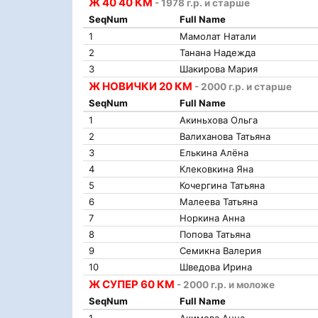
Ж 40 40 КМ
- 1978 г.р. и старше
SeqNum
Full Name
1
Мамолат Натали
2
Танана Надежда
3
Шакирова Мария
Ж НОВИЧКИ 20 КМ
- 2000 г.р. и старше
SeqNum
Full Name
1
Акиньхова Ольга
2
Валиханова Татьяна
3
Елькина Алёна
4
Клековкина Яна
5
Кочергина Татьяна
6
Малеева Татьяна
7
Норкина Анна
8
Попова Татьяна
9
Семикна Валерия
10
Шведова Ирина
Ж СУПЕР 60 КМ
- 2000 г.р. и моложе
SeqNum
Full Name