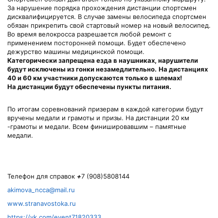
За нарушение порядка прохождения дистанции спортсмен
дисквалифицируется. В случае замены велосипеда спортсмен
обязан прикрепить свой стартовый номер на новый велосипед.
Во время велокросса разрешается любой ремонт с
применением посторонней помощи. Будет обеспечено
дежурство машины медицинской помощи.
Категорически запрещена езда в наушниках, нарушители
будут исключены из гонки незамедлительно.
На дистанциях
40 и 60 км участники допускаются только в шлемах!
На дистанции будут обеспечены пункты питания.
По итогам соревнований призерам в каждой категории будут
вручены медали и грамоты и призы. На дистанции 20 км
-грамоты и медали. Всем финишировавшим – памятные
медали.
Телефон для справок
+
7 (908)5808144
akimova_ncca@mail.ru
www.stranavostoka.ru
https://vk.com/event71820333