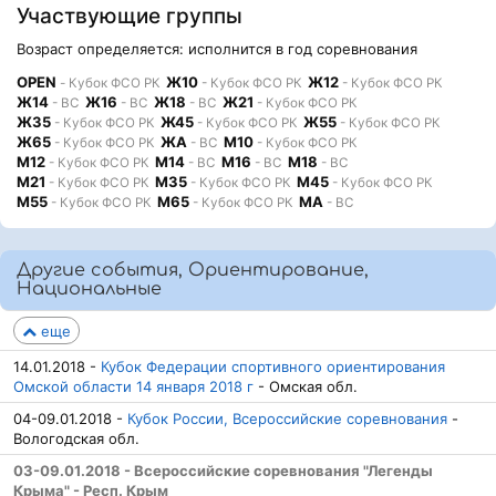
Участвующие группы
Возраст определяется: исполнится в год соревнования
OPEN
Ж10
Ж12
- Кубок ФСО РК
- Кубок ФСО РК
- Кубок ФСО РК
Ж14
Ж16
Ж18
Ж21
- ВС
- ВС
- ВС
- Кубок ФСО РК
Ж35
Ж45
Ж55
- Кубок ФСО РК
- Кубок ФСО РК
- Кубок ФСО РК
Ж65
ЖА
М10
- Кубок ФСО РК
- ВС
- Кубок ФСО РК
М12
М14
М16
М18
- Кубок ФСО РК
- ВС
- ВС
- ВС
М21
М35
М45
- Кубок ФСО РК
- Кубок ФСО РК
- Кубок ФСО РК
М55
М65
МА
- Кубок ФСО РК
- Кубок ФСО РК
- ВС
Другие события, Ориентирование,
Национальные
еще
14.01.2018 -
Кубок Федерации спортивного ориентирования
Омской области 14 января 2018 г
- Омская обл.
04-09.01.2018 -
Кубок России, Всероссийские соревнования
-
Вологодская обл.
03-09.01.2018 - Всероссийские соревнования "Легенды
Крыма" - Респ. Крым