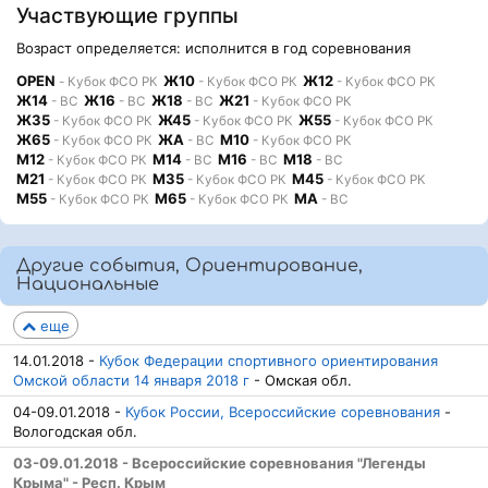
Участвующие группы
Возраст определяется: исполнится в год соревнования
OPEN
Ж10
Ж12
- Кубок ФСО РК
- Кубок ФСО РК
- Кубок ФСО РК
Ж14
Ж16
Ж18
Ж21
- ВС
- ВС
- ВС
- Кубок ФСО РК
Ж35
Ж45
Ж55
- Кубок ФСО РК
- Кубок ФСО РК
- Кубок ФСО РК
Ж65
ЖА
М10
- Кубок ФСО РК
- ВС
- Кубок ФСО РК
М12
М14
М16
М18
- Кубок ФСО РК
- ВС
- ВС
- ВС
М21
М35
М45
- Кубок ФСО РК
- Кубок ФСО РК
- Кубок ФСО РК
М55
М65
МА
- Кубок ФСО РК
- Кубок ФСО РК
- ВС
Другие события, Ориентирование,
Национальные
еще
14.01.2018 -
Кубок Федерации спортивного ориентирования
Омской области 14 января 2018 г
- Омская обл.
04-09.01.2018 -
Кубок России, Всероссийские соревнования
-
Вологодская обл.
03-09.01.2018 - Всероссийские соревнования "Легенды
Крыма" - Респ. Крым