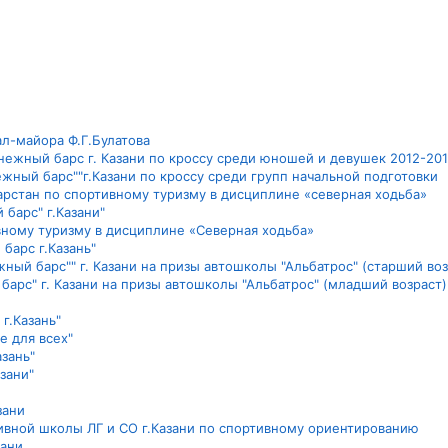
ал-майора Ф.Г.Булатова
ежный барс г. Казани по кроссу среди юношей и девушек 2012-201
жный барс""г.Казани по кроссу среди групп начальной подготовки
тарстан по спортивному туризму в дисциплине «северная ходьба»
барс" г.Казани"
ивному туризму в дисциплине «Северная ходьба»
барс г.Казань"
ый барс"" г. Казани на призы автошколы "Альбатрос" (старший воз
арс" г. Казани на призы автошколы "Альбатрос" (младший возраст)
г.Казань"
е для всех"
азань"
азани"
зани
тивной школы ЛГ и СО г.Казани по спортивному ориентированию
зани