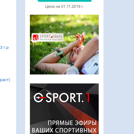
3 г.р
раст)