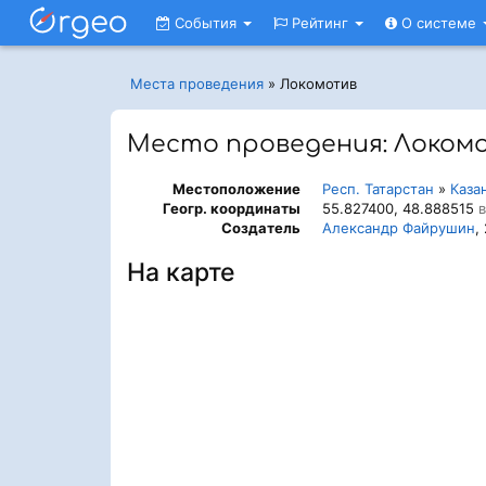
События
Рейтинг
О системе
Места проведения
»
Локомотив
Место проведения: Локом
Местоположение
Респ. Татарстан
»
Каза
Геогр. координаты
55.827400, 48.888515
в
Создатель
Александр Файрушин
,
На карте