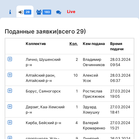
Live
29
183
Поданные заявки(
всего 29
)
Коллектив
Кол.
Кем подана
Время
подачи
Лично, Шушенский
2
Владимир
28.03.2024
р-н
Овчинников
09:54
Алтайский раон,
10
Алексей
28.03.2024
Алтайский р-н
Усок
06:37
Борус, Саяногорск
1
Ростислав
27.03.2024
Присяжнюк
19:05
Дерзиг, Каа-Хемский
1
Эдуард
27.03.2024
р-н
Хомушку
18:41
Кирба, Бейский р-н
4
Валерий
27.03.2024
Кромаренко
15:21
спортшкола, Усть-
9
Дмитрий
26.03.2024