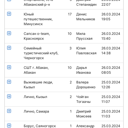
Абаканский р-н
Степанидин
22:07
Юный
17
Денис
26.03.2024
путешественник,
Мельников
19:05
Минусинск
Сапсан o-team,
10
Мила
26.03.2024
Красноярск
Прусская
15:40
Семейный
3
Юлия
26.03.2024
туристический клуб,
Павловская
14:38
Черногорск
СШТ г. Абакан,
10
Дарья
26.03.2024
Абакан
Иванова
08:05
Выжившие люди,
2
Валера
25.03.2024
Кызыл
Дорошенко
12:26
Лично, Кызыл
2
Чойган
25.03.2024
Тогаачы
11:07
Лично, Самара
1
Дмитрий
25.03.2024
Моисеев
11:03
Борус, Саяногорск
1
Александр
25.03.2024