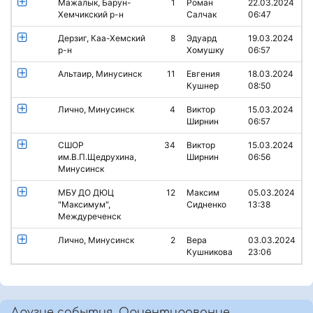
Мажалык, Барун-
1
Роман
22.03.2024
Хемчикский р-н
Салчак
06:47
Дерзиг, Каа-Хемский
8
Эдуард
19.03.2024
р-н
Хомушку
06:57
Альтаир, Минусинск
11
Евгения
18.03.2024
Кушнер
08:50
Лично, Минусинск
4
Виктор
15.03.2024
Ширнин
06:57
СШОР
34
Виктор
15.03.2024
им.В.П.Щедрухина,
Ширнин
06:56
Минусинск
МБУ ДО ДЮЦ
12
Максим
05.03.2024
"Максимум",
Сидненко
13:38
Междуреченск
Лично, Минусинск
2
Вера
03.03.2024
Кушникова
23:06
Другие события, Ориентирование,