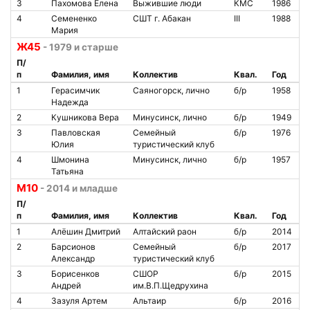
3
Пахомова Елена
Выжившие люди
КМС
1986
4
Семененко
СШТ г. Абакан
III
1988
Мария
Ж45
- 1979 и старше
П/
п
Фамилия, имя
Коллектив
Квал.
Год
1
Герасимчик
Саяногорск, лично
б/р
1958
Надежда
2
Кушникова Вера
Минусинск, лично
б/р
1949
3
Павловская
Семейный
б/р
1976
Юлия
туристический клуб
4
Шмонина
Минусинск, лично
б/р
1957
Татьяна
М10
- 2014 и младше
П/
п
Фамилия, имя
Коллектив
Квал.
Год
1
Алёшин Дмитрий
Алтайский раон
б/р
2014
2
Барсионов
Семейный
б/р
2017
Александр
туристический клуб
3
Борисенков
СШОР
б/р
2015
Андрей
им.В.П.Щедрухина
4
Зазуля Артем
Альтаир
б/р
2016