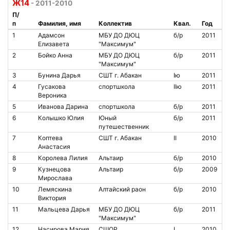
Ж14
- 2011-2010
П/
п
Фамилия, имя
Коллектив
Квал.
Год
1
Адамсон
МБУ ДО ДЮЦ
б/р
2011
Елизавета
"Максимум"
2
Бойко Анна
МБУ ДО ДЮЦ
б/р
2011
"Максимум"
3
Бунина Дарья
СШТ г. Абакан
Iю
2011
4
Гусакова
спортшкола
IIю
2011
Вероника
5
Иванова Дарина
спортшкола
б/р
2011
6
Колышко Юлия
Юный
б/р
2011
путешественник
7
Коптева
СШТ г. Абакан
II
2010
Анастасия
8
Королева Лилия
Альтаир
б/р
2010
9
Кузнецова
Альтаир
б/р
2009
Мирослава
10
Лемяскина
Алтайский раон
б/р
2010
Виктория
11
Мальцева Дарья
МБУ ДО ДЮЦ
б/р
2011
"Максимум"
12
Насирова Мария
СШОР
I
2010