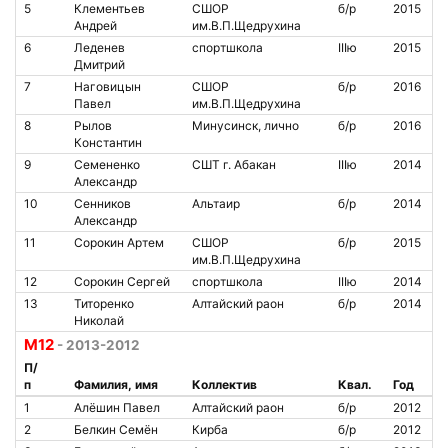
5
Клементьев
СШОР
б/р
2015
Андрей
им.В.П.Щедрухина
6
Леденев
спортшкола
IIIю
2015
Дмитрий
7
Наговицын
СШОР
б/р
2016
Павел
им.В.П.Щедрухина
8
Рылов
Минусинск, лично
б/р
2016
Константин
9
Семененко
СШТ г. Абакан
IIIю
2014
Александр
10
Сенников
Альтаир
б/р
2014
Александр
11
Сорокин Артем
СШОР
б/р
2015
им.В.П.Щедрухина
12
Сорокин Сергей
спортшкола
IIIю
2014
13
Титоренко
Алтайский раон
б/р
2014
Николай
М12
- 2013-2012
П/
п
Фамилия, имя
Коллектив
Квал.
Год
1
Алёшин Павел
Алтайский раон
б/р
2012
2
Белкин Семён
Кирба
б/р
2012