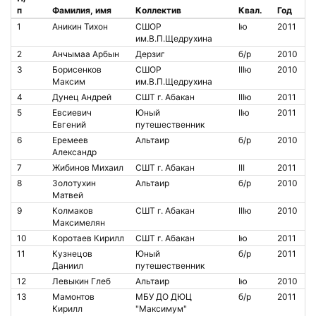
п
Фамилия, имя
Коллектив
Квал.
Год
1
Аникин Тихон
СШОР
Iю
2011
им.В.П.Щедрухина
2
Анчымаа Арбын
Дерзиг
б/р
2010
3
Борисенков
СШОР
IIIю
2010
Максим
им.В.П.Щедрухина
4
Дунец Андрей
СШТ г. Абакан
IIIю
2011
5
Евсиевич
Юный
IIю
2011
Евгений
путешественник
6
Еремеев
Альтаир
б/р
2010
Александр
7
Жибинов Михаил
СШТ г. Абакан
III
2011
8
Золотухин
Альтаир
б/р
2010
Матвей
9
Колмаков
СШТ г. Абакан
IIIю
2010
Максимелян
10
Коротаев Кирилл
СШТ г. Абакан
Iю
2011
11
Кузнецов
Юный
б/р
2011
Даниил
путешественник
12
Левыкин Глеб
Альтаир
Iю
2010
13
Мамонтов
МБУ ДО ДЮЦ
б/р
2011
Кирилл
"Максимум"