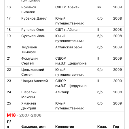
Станислав
16
Романов
СШТ г. Абакан
Iю
2009
Виталий
17
Рубанов Данил
Юный
б/р
2008
путешественник
18
Рупаков Олег
СШТ г. Абакан
II
2008
19
Сукочев Иван
Юный
б/р
2008
путешественник
20
Тюдишев
Алтайский раон
б/р
2009
Тимофей
21
Фомушин
СШОР
II
2009
Сергей
им.В.П.Щедрухина
22
Целыковский
Юный
б/р
2009
Семён
путешественник
23
Чащин Алексей
СШОР
II
2009
им.В.П.Щедрухина
24
Шабалин
Альтаир
б/р
2008
Максим
25
Яманаев
Юный
б/р
2009
Дмитрий
путешественник
М18
- 2007-2006
П/
п
Фамилия, имя
Коллектив
Квал.
Год