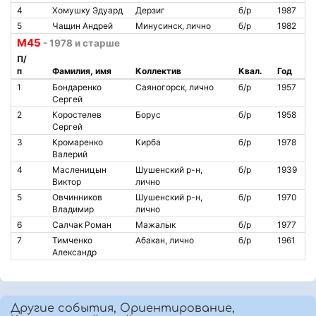
4
Хомушку Эдуард
Дерзиг
б/р
1987
5
Чащин Андрей
Минусинск, лично
б/р
1982
М45
- 1978 и старше
П/
п
Фамилия, имя
Коллектив
Квал.
Год
1
Бондаренко
Саяногорск, лично
б/р
1957
Сергей
2
Коростелев
Борус
б/р
1958
Сергей
3
Кромаренко
Кирба
б/р
1978
Валерий
4
Масленицын
Шушенский р-н,
б/р
1939
Виктор
лично
5
Овчинников
Шушенский р-н,
б/р
1970
Владимир
лично
6
Салчак Роман
Мажалык
б/р
1977
7
Тимченко
Абакан, лично
б/р
1961
Александр
Другие события, Ориентирование,