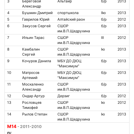
3
Береговой
Альтаир
б/р
2013
Александр
4
Бушмин Дмитрий
спортшкола
IIю
2013
5
Гаврилов Юрий
Алтайский раон
б/р
2012
6
Закусов Сергей
СШОР
б/р
2013
им.В.П.Щедрухина
7
Ильин Тарас
СШОР
III
2012
им.В.П.Щедрухина
8
Камбалин
СШОР
Iю
2013
Сергей
им.В.П.Щедрухина
9
Кочуров Данила
МБУ ДО ДЮЦ
б/р
2013
"Максимум"
10
Матросов
МБУ ДО ДЮЦ
б/р
2013
Артемий
"Максимум"
11
Москаленко
СШОР
б/р
2013
Александр
им.В.П.Щедрухина
12
Ондар Артур
Дерзиг
б/р
2012
13
Рословцев
СШОР
Iю
2012
Тимофей
им.В.П.Щедрухина
14
Рылов Степан
СШОР
Iю
2013
им.В.П.Щедрухина
М14
- 2011-2010
П/