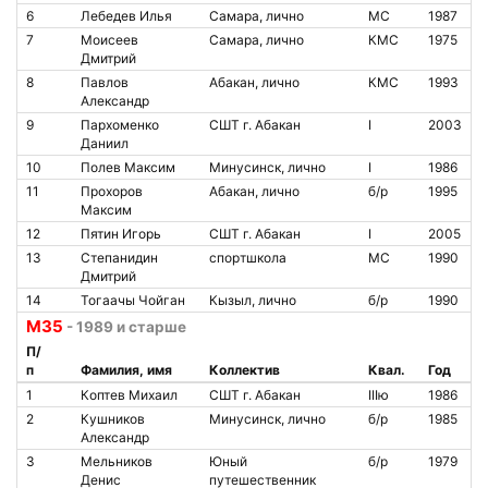
6
Лебедев Илья
Самара, лично
МС
1987
7
Моисеев
Самара, лично
КМС
1975
Дмитрий
8
Павлов
Абакан, лично
КМС
1993
Александр
9
Пархоменко
СШТ г. Абакан
I
2003
Даниил
10
Полев Максим
Минусинск, лично
I
1986
11
Прохоров
Абакан, лично
б/р
1995
Максим
12
Пятин Игорь
СШТ г. Абакан
I
2005
13
Степанидин
спортшкола
МС
1990
Дмитрий
14
Тогаачы Чойган
Кызыл, лично
б/р
1990
М35
- 1989 и старше
П/
п
Фамилия, имя
Коллектив
Квал.
Год
1
Коптев Михаил
СШТ г. Абакан
IIIю
1986
2
Кушников
Минусинск, лично
б/р
1985
Александр
3
Мельников
Юный
б/р
1979
Денис
путешественник