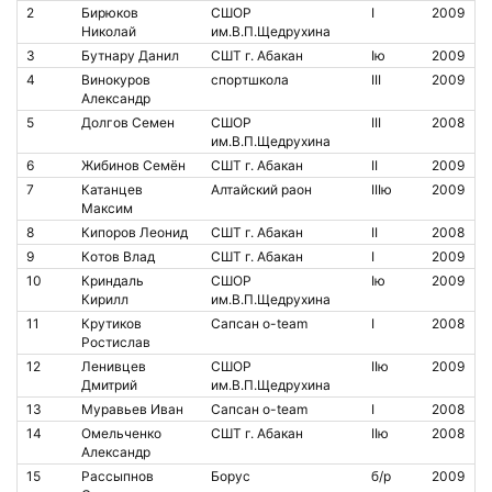
2
Бирюков
СШОР
I
2009
Николай
им.В.П.Щедрухина
3
Бутнару Данил
СШТ г. Абакан
Iю
2009
4
Винокуров
спортшкола
III
2009
Александр
5
Долгов Семен
СШОР
III
2008
им.В.П.Щедрухина
6
Жибинов Семён
СШТ г. Абакан
II
2009
7
Катанцев
Алтайский раон
IIIю
2009
Максим
8
Кипоров Леонид
СШТ г. Абакан
II
2008
9
Котов Влад
СШТ г. Абакан
I
2009
10
Криндаль
СШОР
Iю
2009
Кирилл
им.В.П.Щедрухина
11
Крутиков
Сапсан o-team
I
2008
Ростислав
12
Ленивцев
СШОР
IIю
2009
Дмитрий
им.В.П.Щедрухина
13
Муравьев Иван
Сапсан o-team
I
2008
14
Омельченко
СШТ г. Абакан
IIю
2008
Александр
15
Рассыпнов
Борус
б/р
2009