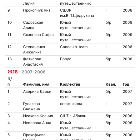
Лилия
путешественник
9
Прокопчук Яна
СШОР
I
2008
им.В.П.Щедрухина
10
Садовская
Юный
б/р
2008
Арина
путешественник
11
Созонова Софья
Юный
б/р
2009
путешественник
12
Степаненко
Сапсан o-team
I
2008
Анжелика
13
Фетисова
Борус
б/р
2008
Анастасия
Ж18
- 2007-2006
П/
п
Фамилия, имя
Коллектив
Квал.
Год
1
Аверина Дарья
Юный
б/р
2007
путешественник
2
Гусакова
спортшкола
I
2007
Снежана
3
Исакова Ксения
СШТ г. Абакан
б/р
2006
4
Неверова Анна
Юный
б/р
2006
путешественник
5
Прокофьева
Юный
б/р
2006