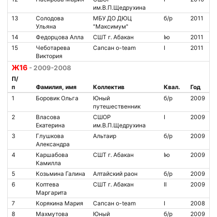
им.В.П.Щедрухина
13
Солодова
МБУ ДО ДЮЦ
б/р
2011
Ульяна
"Максимум"
14
Федорцова Алла
СШТ г. Абакан
Iю
2011
15
Чеботарева
Сапсан o-team
I
2011
Виктория
Ж16
- 2009-2008
П/
п
Фамилия, имя
Коллектив
Квал.
Год
1
Боровик Ольга
Юный
б/р
2009
путешественник
2
Власова
СШОР
I
2009
Екатерина
им.В.П.Щедрухина
3
Глушкова
Альтаир
б/р
2009
Александра
4
Каршабова
СШТ г. Абакан
Iю
2009
Камилла
5
Козьмина Галина
Алтайский раон
б/р
2009
6
Коптева
СШТ г. Абакан
II
2009
Маргарита
7
Корякина Мария
Сапсан o-team
I
2008
8
Махмутова
Юный
б/р
2009