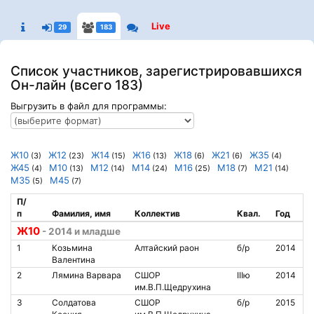
Live
29
183
Список участников, зарегистрировавшихся
Он-лайн (всего 183)
Выгрузить в файл для программы:
Ж10
Ж12
Ж14
Ж16
Ж18
Ж21
Ж35
(3)
(23)
(15)
(13)
(6)
(6)
(4)
Ж45
М10
М12
М14
М16
М18
М21
(4)
(13)
(14)
(24)
(25)
(7)
(14)
М35
М45
(5)
(7)
П/
п
Фамилия, имя
Коллектив
Квал.
Год
Ж10
- 2014 и младше
1
Козьмина
Алтайский раон
б/р
2014
Валентина
2
Лямина Варвара
СШОР
IIIю
2014
им.В.П.Щедрухина
3
Солдатова
СШОР
б/р
2015