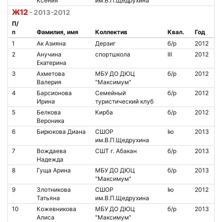
Ксения
им.В.П.Щедрухина
Ж12
- 2013-2012
П/
п
Фамилия, имя
Коллектив
Квал.
Год
1
Ак Азияна
Дерзиг
б/р
2012
2
Анучина
спортшкола
III
2012
Екатерина
3
Ахметова
МБУ ДО ДЮЦ
б/р
2012
Валерия
"Максимум"
4
Барсионова
Семейный
б/р
2012
Ирина
туристический клуб
5
Белкова
Кирба
б/р
2012
Вероника
6
Бирюкова Диана
СШОР
Iю
2013
им.В.П.Щедрухина
7
Вождаева
СШТ г. Абакан
б/р
2013
Надежда
8
Гуща Арина
МБУ ДО ДЮЦ
б/р
2013
"Максимум"
9
Злотникова
СШОР
Iю
2012
Татьяна
им.В.П.Щедрухина
10
Кожевникова
МБУ ДО ДЮЦ
б/р
2013
Алиса
"Максимум"