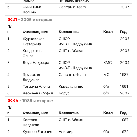
Мария
путешественник
6
Синицына
Сапсан o-team
I
2007
Полина
Ж21
- 2005 и старше
П/
п
Фамилия, имя
Коллектив
Квал.
Год
1
Журковская
СШОР
I
2005
Екатерина
им.В.П.Щедрухина
2
Кондратова
СШТ г. Абакан
III
2005
Ольга
3
Леус Надежда
СШОР
КМС
2004
им.В.П.Щедрухина
4
Прусская
Сапсан o-team
МС
1987
Людмила
5
Тогаачы Алена
Кызыл, лично
б/р
1991
6
Чернеева Софья
Борус
б/р
2002
Ж35
- 1989 и старше
П/
п
Фамилия, имя
Коллектив
Квал.
Год
1
Коптева
СШТ г. Абакан
III
1987
Надежда
2
Кушнер Евгения
Альтаир
б/р
1979