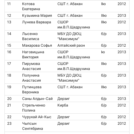
11
Котова
СШТ г. Абакан
IIю
2012
Екатерина
12
Кузьмина Мария
СШТ г. Абакан
IIIю
2013
13
Лунева Варвара
СШОР
IIIю
2012
им.В.П.Щедрухина
14
Лысенко
МБУ ДО ДЮЦ
б/р
2013
Василиса
"Максимум"
15
Макарова Софья
Алтайский раон
б/р
2012
16
Наговицына
СШОР
Iю
2013
Виктория
им.В.П.Щедрухина
17
Пирумова
СШОР
IIIю
2013
Анастасия
им.В.П.Щедрухина
18
Полунина
МБУ ДО ДЮЦ
б/р
2013
Анастасия
"Максимум"
19
Путинцева
СШТ г. Абакан
IIIю
2013
Вероника
20
Саны Алдын-Сай
Дерзиг
б/р
2013
21
Стрельченко
Кирба
б/р
2012
Полина
22
Чурукай Ай-Кыс
Дерзиг
б/р
2012
23
Чыпсын
Дерзиг
б/р
2012
Сентябрина