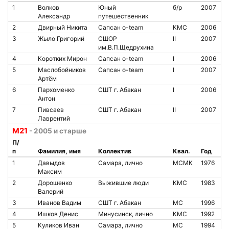
1
Волков
Юный
б/р
2007
Александр
путешественник
2
Двирный Никита
Сапсан o-team
КМС
2006
3
Жыло Григорий
СШОР
II
2007
им.В.П.Щедрухина
4
Коротких Мирон
Сапсан o-team
I
2006
5
Маслобойников
Сапсан o-team
I
2007
Артём
6
Пархоменко
СШТ г. Абакан
I
2006
Антон
7
Пивсаев
СШТ г. Абакан
II
2007
Лаврентий
М21
- 2005 и старше
П/
п
Фамилия, имя
Коллектив
Квал.
Год
1
Давыдов
Самара, лично
МСМК
1976
Максим
2
Дорошенко
Выжившие люди
КМС
1983
Валерий
3
Иванов Вадим
СШТ г. Абакан
МС
1996
4
Ишков Денис
Минусинск, лично
КМС
1992
5
Куликов Иван
Самара, лично
МС
1994