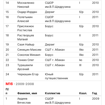
14
Москаленко
СШОР
I
2010
Николай
им.В.П.Щедрухина
15
Ондар Иордан
Дерзиг
б/р
2010
16
Полетыкин
СШОР
I
2011
Алексей
им.В.П.Щедрухина
17
Присяжнюк
Борус
б/р
2010
Ростислав
18
Растворцев
Борус
II
2011
Матвей
19
Саая Найыр
Дерзиг
б/р
2010
20
Синицин Максим
СШТ г. Абакан
IIIю
2011
21
Соколов Михаил
Борус
IIIю
2011
22
Тонких Олег
СШТ г. Абакан
Iю
2010
23
Турашвили
СШТ г. Абакан
III
2010
Арсений
24
Черкашин Егор
Юный
б/р
2011
путешественник
М16
- 2009-2008
П/
п
Фамилия, имя
Коллектив
Квал.
Год
1
Авдеев
СШОР
I
2009
Вячеслав
им.В.П.Щедрухина