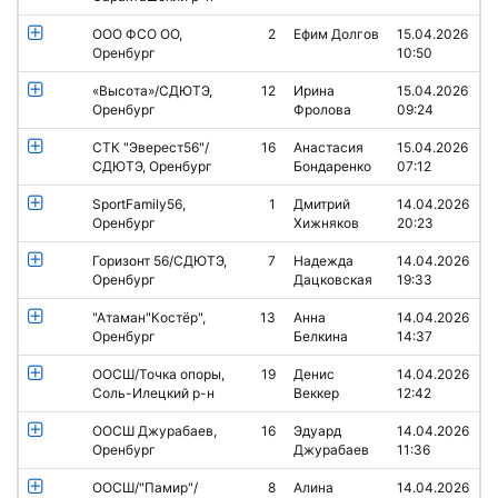
ООО ФСО ОО,
2
Ефим Долгов
15.04.2026
Оренбург
10:50
«Высота»/СДЮТЭ,
12
Ирина
15.04.2026
Оренбург
Фролова
09:24
СТК "Эверест56"/
16
Анастасия
15.04.2026
СДЮТЭ, Оренбург
Бондаренко
07:12
SportFamily56,
1
Дмитрий
14.04.2026
Оренбург
Хижняков
20:23
Горизонт 56/СДЮТЭ,
7
Надежда
14.04.2026
Оренбург
Дацковская
19:33
"Атаман"Костёр",
13
Анна
14.04.2026
Оренбург
Белкина
14:37
ООСШ/Точка опоры,
19
Денис
14.04.2026
Соль-Илецкий р-н
Веккер
12:42
ООСШ Джурабаев,
16
Эдуард
14.04.2026
Оренбург
Джурабаев
11:36
ООСШ/"Памир"/
8
Алина
14.04.2026