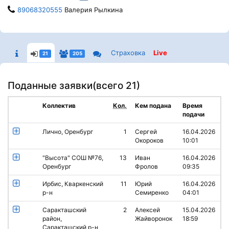
89068320555
Валерия Рылкина
Страховка
Live
21
205
Поданные заявки(
всего 21
)
Коллектив
Кол.
Кем подана
Время
подачи
Лично, Оренбург
1
Сергей
16.04.2026
Окороков
10:01
"Высота" СОШ №76,
13
Иван
16.04.2026
Оренбург
Фролов
09:35
Ирбис, Кваркенский
11
Юрий
16.04.2026
р-н
Семиренко
04:01
Саракташский
2
Алексей
15.04.2026
район,
Жайворонок
18:59
Саракташский р-н