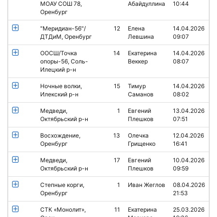
МОАУ СОШ 78,
Абайдуллина
10:44
Оренбург
"Меридиан-56"/
12
Елена
14.04.2026
ДТДиМ, Оренбург
Левшина
09:07
ООСШ/Точка
14
Екатерина
14.04.2026
опоры-56, Соль-
Веккер
08:07
Илецкий р-н
Ночные волки,
15
Тимур
14.04.2026
Илекский р-н
Саманов
08:02
Медведи,
1
Евгений
13.04.2026
Октябрьский р-н
Плешков
07:51
Восхождение,
13
Олечка
12.04.2026
Оренбург
Грищенко
16:41
Медведи,
17
Евгений
10.04.2026
Октябрьский р-н
Плешков
09:59
Степные корги,
1
Иван Жеглов
08.04.2026
Оренбург
21:53
СТК «Монолит»,
11
Екатерина
25.03.2026