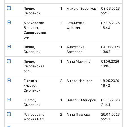
Лично,
1
Михаил Воронков
08.06.2026
Смоленск
22:17
Московские
2
Станислав
05.06.2026
Бакланы,
Фридкин
18:48
Одинцовский
р-н
Лично,
1
Анастасия
04.06.2026
Смоленск
Астапова
13:08
Лично,
1
Анна Маркина
01.06.2026
Смоленская
13:00
обл.
Ёжики в
2
Анюта Иванова
18.05.2026
кумаре,
16:42
Смоленск
O-smol,
1
Виталий Майоров
09.05.2026
Смоленск
21:44
Pavlovsband,
2
Анна Павлова
29.04.2026
Москва ВАО
22:13