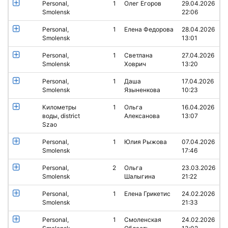
Personal,
1
Олег Егоров
29.04.2026
Smolensk
22:06
Personal,
1
Елена Федорова
28.04.2026
Smolensk
13:01
Personal,
1
Светлана
27.04.2026
Smolensk
Ховрич
13:20
Personal,
1
Даша
17.04.2026
Smolensk
Языненкова
10:23
Километры
1
Ольга
16.04.2026
воды, district
Алексанова
13:07
Szao
Personal,
1
Юлия Рыжова
07.04.2026
Smolensk
17:46
Personal,
2
Ольга
23.03.2026
Smolensk
Шалыгина
21:22
Personal,
1
Елена Грикетис
24.02.2026
Smolensk
21:33
Personal,
1
Смоленская
24.02.2026