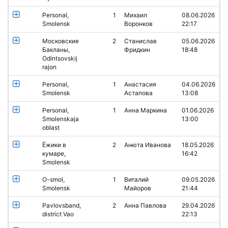
Personal,
1
Михаил
08.06.2026
Smolensk
Воронков
22:17
Московские
2
Станислав
05.06.2026
Бакланы,
Фридкин
18:48
Odintsovskij
rajon
Personal,
1
Анастасия
04.06.2026
Smolensk
Астапова
13:08
Personal,
1
Анна Маркина
01.06.2026
Smolenskaja
13:00
oblast
Ёжики в
2
Анюта Иванова
18.05.2026
кумаре,
16:42
Smolensk
O-smol,
1
Виталий
09.05.2026
Smolensk
Майоров
21:44
Pavlovsband,
2
Анна Павлова
29.04.2026
district Vao
22:13