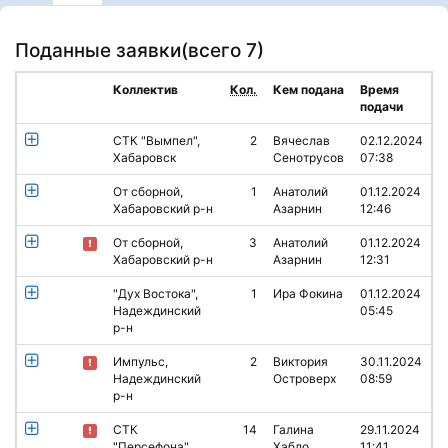
Поданные заявки(
всего 7
)
Коллектив
Кол.
Кем подана
Время
подачи
СТК "Вымпел",
2
Вячеслав
02.12.2024
Хабаровск
Сенотрусов
07:38
От сборной,
1
Анатолий
01.12.2024
Хабаровский р-н
Азарнин
12:46
От сборной,
3
Анатолий
01.12.2024
Хабаровский р-н
Азарнин
12:31
"Дух Востока",
1
Ира Фокина
01.12.2024
Надеждинский
05:45
р-н
Импульс,
2
Виктория
30.11.2024
Надеждинский
Островерх
08:59
р-н
СТК
14
Галина
29.11.2024
"Персефона",
Хабло
11:41