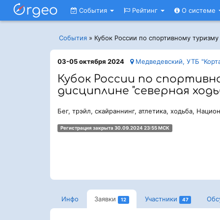
События
Рейтинг
О системе
События
»
Кубок России по спортивному туризму 
03-05 октября 2024
Медведевский, УТБ "Корт
Кубок России по спортивн
дисциплине "северная ходьб
Бег, трэйл, скайраннинг, атлетика, ходьба, Наци
Регистрация закрыта 30.09.2024 23:55 МСК
Инфо
Заявки
Участники
Обс
12
47