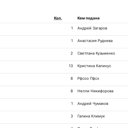
Кол.
Кем подана
1
Андрей Загаров
1
Анастасия Руднева
2
Светлана Кузьменко
13
Кристина Капинус
8
Рфсоо Пфсх
8
Нелли Никифорова
1
Андрей Чумаков
3
Галина Климук