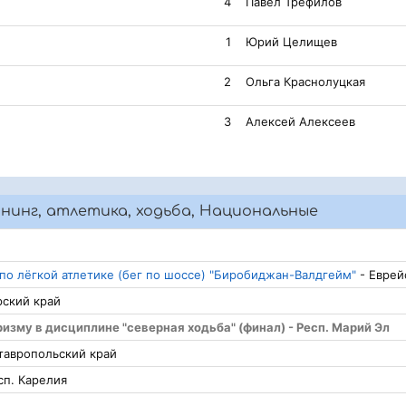
4
Павел Трефилов
1
Юрий Целищев
2
Ольга Краснолуцкая
3
Алексей Алексеев
ннинг, атлетика, ходьба, Национальные
по лёгкой атлетике (бег по шоссе) "Биробиджан-Валдгейм"
- Еврейс
рский край
ризму в дисциплине "северная ходьба" (финал) - Респ. Марий Эл
тавропольский край
сп. Карелия