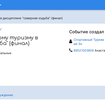
в дисциплине "северная ходьба" (финал)
а"
Событие создал
ому туризму в
Спортивный Туризм
а" (финал)
ий Эл
89021003809
Анаста
ональные
уждение