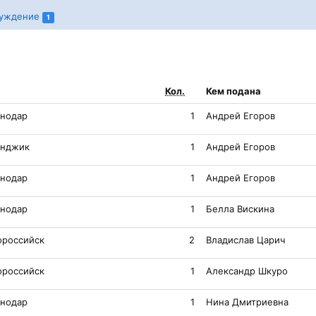
уждение
1
Кол.
Кем подана
снодар
1
Андрей Егоров
енджик
1
Андрей Егоров
снодар
1
Андрей Егоров
снодар
1
Белла Вискина
ороссийск
2
Владислав Царич
ороссийск
1
Александр Шкуро
снодар
1
Нина Дмитриевна