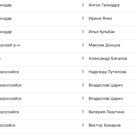
снодар
1
Антон Гализдра
снодар
1
Ирина Янко
снодар
1
Илья Кульбак
ерский р-н
1
Максим Донцов
и
1
Александр Баталов
ороссийск
1
Надежда Путилова
вороссийск
1
Владислав Царич
вороссийск
1
Владислав Царич
ороссийск
1
Валерия Лазутина
оссийск
1
Виктор Комаров