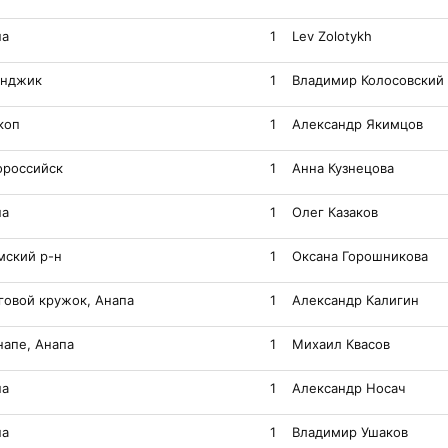
па
1
Lev Zolotykh
енджик
1
Владимир Колосовский
коп
1
Александр Якимцов
ороссийск
1
Анна Кузнецова
па
1
Олег Казаков
мский р-н
1
Оксана Горошникова
говой кружок, Анапа
1
Александр Калигин
напе, Анапа
1
Михаил Квасов
па
1
Александр Носач
па
1
Владимир Ушаков