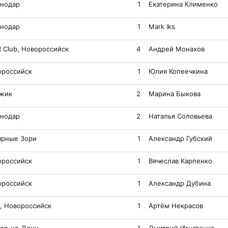
снодар
1
Екатерина Клименко
снодар
1
Mark Iks
R Club, Новороссийск
4
Андрей Монахов
ороссийск
1
Юлия Копеечкина
джик
2
Марина Быкова
снодар
2
Наталья Соловьева
ярные Зори
1
Александр Губский
ороссийск
1
Вячеслав Карпенко
ороссийск
1
Александр Дубина
и, Новороссийск
1
Артём Некрасов