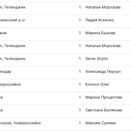
n, Геленджик
1
Наталья Морозова
ржинский р-н
1
Лидия Агеенко
джик
1
Марина Быкова
n, Геленджик
1
Наталья Морозова
n, Геленджик
1
Denis Snytin
снодар
1
Александр Перхун
вороссийск
1
Клокол Олег
па
1
Марина Процепова
па
1
Светлана Белякова
ssiysk, Новороссийск
1
Максим Сулима