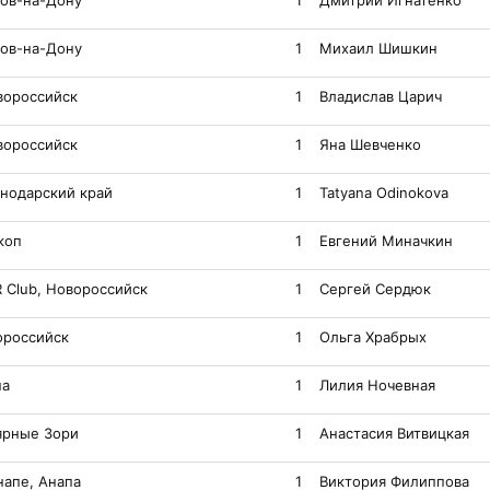
тов-на-Дону
1
Дмитрий Игнатенко
тов-на-Дону
1
Михаил Шишкин
вороссийск
1
Владислав Царич
вороссийск
1
Яна Шевченко
снодарский край
1
Tatyana Odinokova
коп
1
Евгений Миначкин
R Club, Новороссийск
1
Сергей Сердюк
ороссийск
1
Ольга Храбрых
па
1
Лилия Ночевная
ярные Зори
1
Анастасия Витвицкая
напе, Анапа
1
Виктория Филиппова