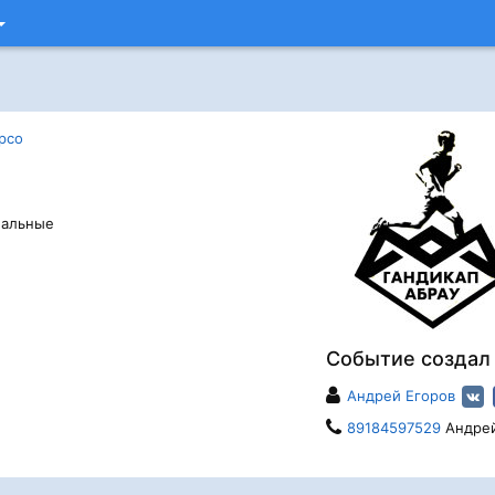
рсо
ональные
Событие создал
Андрей Егоров
89184597529
Андре