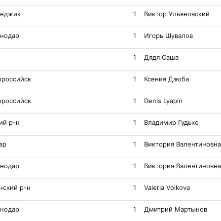
енджик
1
Виктор Ульяновский
снодар
1
Игорь Шувалов
1
Дядя Саша
ороссийск
1
Ксения Дзюба
ороссийск
1
Denis Lyapin
ий р-н
1
Владимир Гудько
ар
1
Виктория Валентиновна
снодар
1
Виктория Валентиновна
нский р-н
1
Valeria Volkova
снодар
1
Дмитрий Мартынов