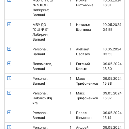
МБУ СП СШ
1
Ирина
10.05.2024
№ 9 КСО
Биточкина
16:31
Лабиринт,
Barnaul
МБУ ДО
1
Наталья
10.05.2024
"СШ № 9"
Щеглова
04:55
Лабиринт,
Barnaul
Personal,
1
Aleksey
10.05.2024
Barnaul
Usoltsev
03:53
Локомотив,
1
Евгений
09.05.2024
Barnaul
Косых
18:30
Personal,
1
Макс
09.05.2024
Barnaul
Трифоненков
15:38
Personal,
1
Макс
09.05.2024
Habarovskij
Трифоненков
15:37
kraj
Personal,
1
Павел
09.05.2024
Barnaul
Шемякин
15:14
Personal,
1
Андрей
09.05.2024