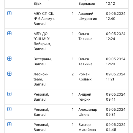
Bijsk
Варнаков
13:12
МБУ СП СШ
1
Арсений
09.05.2024
№ 6 Азимут,
Шмурыгин
12:40
Barnaul
МБУ ДО
1
Ольга
09.05.2024
"СШ № 9"
Таякина
12:24
Лабиринт,
Barnaul
Ветераны,
1
Ольга
09.05.2024
Barnaul
Таякина
12:20
Лесной-
2
Роман
09.05.2024
team,
Кривых
11:21
Barnaul
Personal,
1
Андрей
09.05.2024
Barnaul
Генрих
09:41
Personal,
1
Александр
09.05.2024
Barnaul
Штиль
09:31
Personal,
1
Виктор
09.05.2024
Barnaul
Михайлов
04:45