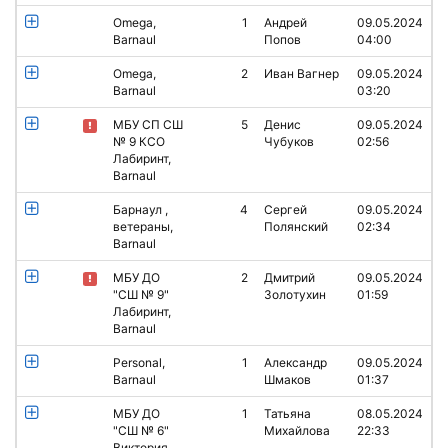
Omega,
1
Андрей
09.05.2024
Barnaul
Попов
04:00
Omega,
2
Иван Вагнер
09.05.2024
Barnaul
03:20
МБУ СП СШ
5
Денис
09.05.2024
№ 9 КСО
Чубуков
02:56
Лабиринт,
Barnaul
Барнаул ,
4
Сергей
09.05.2024
ветераны,
Полянский
02:34
Barnaul
МБУ ДО
2
Дмитрий
09.05.2024
"СШ № 9"
Золотухин
01:59
Лабиринт,
Barnaul
Personal,
1
Александр
09.05.2024
Barnaul
Шмаков
01:37
МБУ ДО
1
Татьяна
08.05.2024
"СШ № 6"
Михайлова
22:33
Виктория,