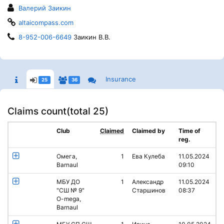
Валерий Заикин
altaicompass.com
8-952-006-6649
Заикин В.В.
Insurance
25
36
Claims count(
total 25
)
Club
Claimed
Claimed by
Time of
reg.
Омега,
1
Ева Кулеба
11.05.2024
Barnaul
09:10
МБУ ДО
1
Александр
11.05.2024
"СШ № 9"
Старшинов
08:37
O-mega,
Barnaul