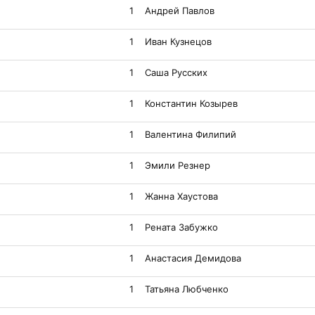
1
Андрей Павлов
1
Иван Кузнецов
1
Саша Русских
1
Константин Козырев
1
Валентина Филипий
1
Эмили Резнер
1
Жанна Хаустова
1
Рената Забужко
1
Анастасия Демидова
1
Татьяна Любченко