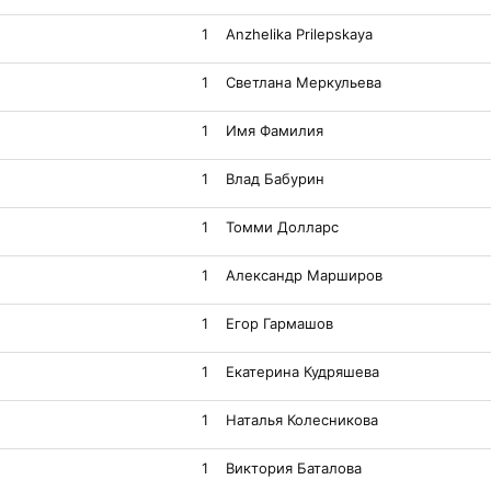
1
Anzhelika Prilepskaya
1
Светлана Меркульева
1
Имя Фамилия
1
Влад Бабурин
1
Томми Долларс
1
Александр Марширов
1
Егор Гармашов
1
Екатерина Кудряшева
1
Наталья Колесникова
1
Виктория Баталова