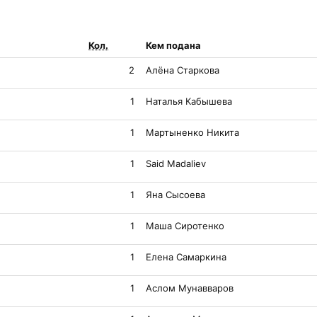
Кол.
Кем подана
2
Алёна Старкова
1
Наталья Кабышева
1
Мартыненко Никита
1
Said Madaliev
1
Яна Сысоева
1
Маша Сиротенко
1
Елена Самаркина
1
Аслом Мунавваров