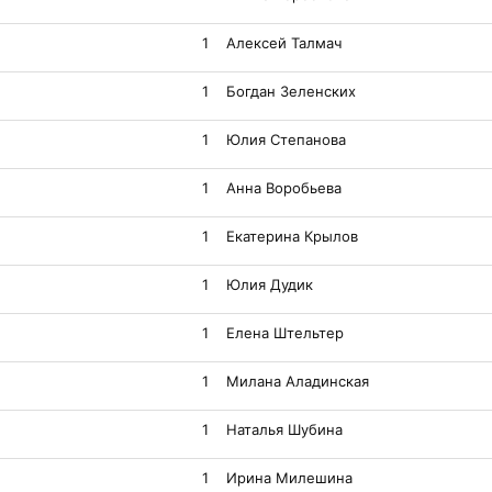
1
Алексей Талмач
1
Богдан Зеленских
1
Юлия Степанова
1
Анна Воробьева
1
Екатерина Крылов
1
Юлия Дудик
1
Елена Штельтер
1
Милана Аладинская
1
Наталья Шубина
1
Ирина Милешина