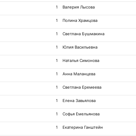
1
Валерия Лысова
1
Полина Храмцова
1
Светлана Бушмакина
1
Юлия Васильевна
1
Наталья Симонова
1
Анна Маланцева
1
Светлана Еремеева
1
Елена Завьялова
1
Софья Емельянова
1
Екатерина Ганштейн