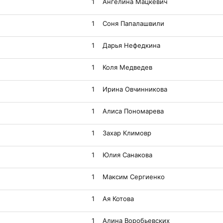
1
Ангелина Мацкевич
1
Соня Папалашвили
1
Дарья Нефедкина
1
Коля Медведев
1
Ирина Овчинникова
1
Алиса Пономарева
1
Захар Климовр
1
Юлия Санакова
1
Максим Сергиенко
1
Ая Котова
1
Алина Воробьевских