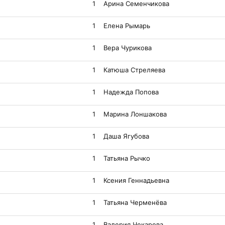
1
Арина Семенчикова
1
Елена Рымарь
1
Вера Чурикова
1
Катюша Стреляева
1
Надежда Попова
1
Марина Лоншакова
1
Даша Ягубова
1
Татьяна Рычко
1
Ксения Геннадьевна
1
Татьяна Черменёва
1
Валерия Чекарева