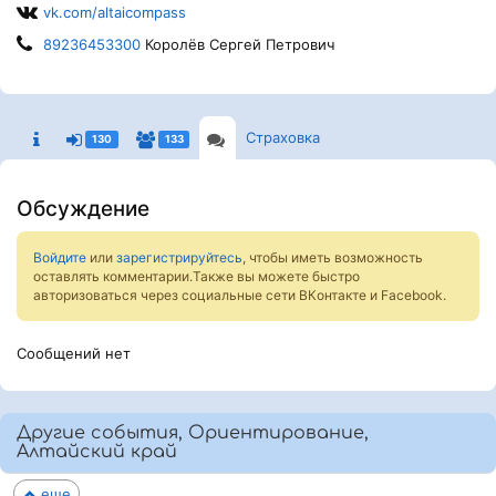
vk.com/altaicompass
89236453300
Королёв Сергей Петрович
Страховка
130
133
Обсуждение
Войдите
или
зарегистрируйтесь
, чтобы иметь возможность
оставлять комментарии.Также вы можете быстро
авторизоваться через социальные сети ВКонтакте и Facebook.
Сообщений нет
Другие события, Ориентирование,
Алтайский край
еще