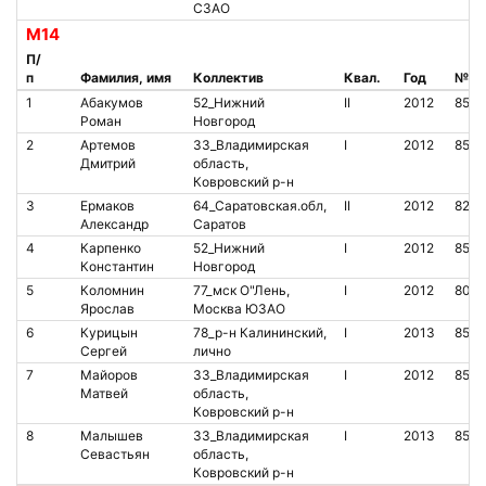
СЗАО
М14
П/
п
Фамилия, имя
Коллектив
Квал.
Год
№ ч
1
Абакумов
52_Нижний
II
2012
853
Роман
Новгород
2
Артемов
33_Владимирская
I
2012
850
Дмитрий
область,
Ковровский р-н
3
Ермаков
64_Саратовская.обл,
II
2012
8275
Александр
Саратов
4
Карпенко
52_Нижний
I
2012
8510
Константин
Новгород
5
Коломнин
77_мск О"Лень,
I
2012
800
Ярослав
Москва ЮЗАО
6
Курицын
78_р-н Калининский,
I
2013
8537
Сергей
лично
7
Майоров
33_Владимирская
I
2012
850
Матвей
область,
Ковровский р-н
8
Малышев
33_Владимирская
I
2013
850
Севастьян
область,
Ковровский р-н