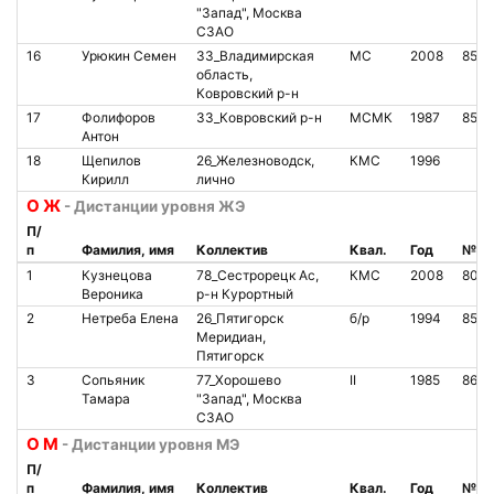
"Запад", Москва
СЗАО
16
Урюкин Семен
33_Владимирская
МС
2008
8502
область,
Ковровский р-н
17
Фолифоров
33_Ковровский р-н
МСМК
1987
852
Антон
18
Щепилов
26_Железноводск,
КМС
1996
Кирилл
лично
О Ж
- Дистанции уровня ЖЭ
П/
п
Фамилия, имя
Коллектив
Квал.
Год
№ ч
1
Кузнецова
78_Сестрорецк Ас,
КМС
2008
805
Вероника
р-н Курортный
2
Нетреба Елена
26_Пятигорск
б/р
1994
854
Меридиан,
Пятигорск
3
Сопьяник
77_Хорошево
II
1985
8650
Тамара
"Запад", Москва
СЗАО
О М
- Дистанции уровня МЭ
П/
п
Фамилия, имя
Коллектив
Квал.
Год
№ ч