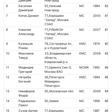
Дмитрий
Новгород
6
Касаткин
52_Нижний
МС
1984
8241
Димитрий
Новгород
7
Китов Даниил
77_Хорошево
МС
2005
8105
"Запад", Москва
СЗАО
8
Ковалев
77_РУБИКОН
МС
2007
8118
Александр
"Запад", Москва
СЗАО
9
Кузнецов
78_Сестрорецк Ас,
КМС
1979
800
Роман
р-н Курортный
10
Максимов
33_Владимирская
КМС
2008
850
Тимур
область,
Ковровский р-н
11
Медведев
77_Ориента Ски-О,
МСМК
1992
8670
Григорий
Москва ВАО
12
Нетреба
26_Пятигорск
КМС
1994
8646
Евгений
Меридиан,
Пятигорск
13
Никифоров
50_Московская обл.
МС
2006
845
Федор
14
Радыванюк
50_Химки
МС
1999
863
Павел
15
Сухов Артем
77_Хорошево
МС
1987
8658