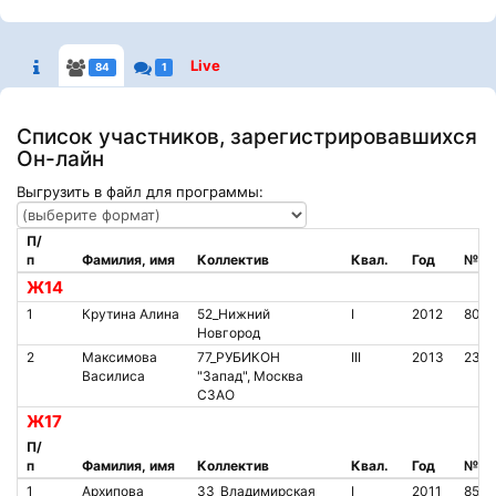
Live
84
1
Список участников, зарегистрировавшихся
Он-лайн
Выгрузить в файл для программы:
П/
п
Фамилия, имя
Коллектив
Квал.
Год
№ ч
Ж14
1
Крутина Алина
52_Нижний
I
2012
803
Новгород
2
Максимова
77_РУБИКОН
III
2013
2382
Василиса
"Запад", Москва
СЗАО
Ж17
П/
п
Фамилия, имя
Коллектив
Квал.
Год
№ ч
1
Архипова
33_Владимирская
I
2011
850