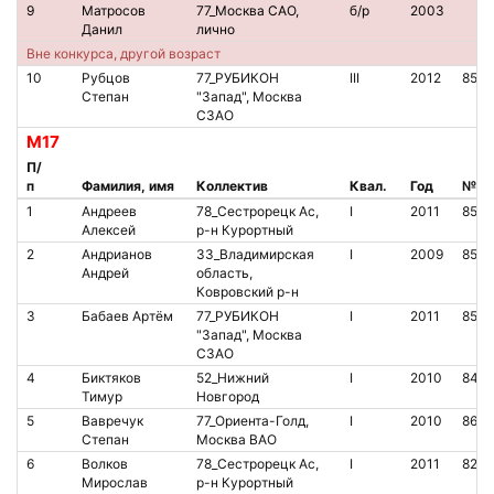
9
Матросов
77_Москва САО,
б/р
2003
Данил
лично
Вне конкурса, другой возраст
10
Рубцов
77_РУБИКОН
III
2012
8520
Степан
"Запад", Москва
СЗАО
М17
П/
п
Фамилия, имя
Коллектив
Квал.
Год
№ ч
1
Андреев
78_Сестрорецк Ас,
I
2011
8501
Алексей
р-н Курортный
2
Андрианов
33_Владимирская
I
2009
8502
Андрей
область,
Ковровский р-н
3
Бабаев Артём
77_РУБИКОН
I
2011
8510
"Запад", Москва
СЗАО
4
Биктяков
52_Нижний
I
2010
8488
Тимур
Новгород
5
Вавречук
77_Ориента-Голд,
I
2010
8622
Степан
Москва ВАО
6
Волков
78_Сестрорецк Ас,
I
2011
8219
Мирослав
р-н Курортный