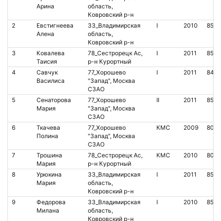
Арина
область,
Ковровский р-н
2
Евстигнеева
33_Владимирская
I
2010
850
Алена
область,
Ковровский р-н
3
Ковалева
78_Сестрорецк Ас,
I
2011
8501
Таисия
р-н Курортный
4
Савчук
77_Хорошево
I
2011
842
Василиса
"Запад", Москва
СЗАО
5
Сенаторова
77_Хорошево
II
2011
8501
Мария
"Запад", Москва
СЗАО
6
Ткачева
77_Хорошево
КМС
2009
8085
Полина
"Запад", Москва
СЗАО
7
Трошина
78_Сестрорецк Ас,
КМС
2010
800
Мария
р-н Курортный
8
Урюкина
33_Владимирская
I
2011
850
Мария
область,
Ковровский р-н
9
Федорова
33_Владимирская
I
2010
850
Милана
область,
Ковровский р-н