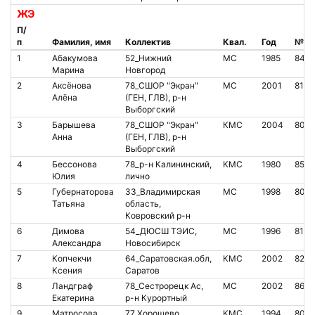
ЖЭ
П/
п
Фамилия, имя
Коллектив
Квал.
Год
№ ч
1
Абакумова
52_Нижний
МС
1985
848
Марина
Новгород
2
Аксёнова
78_СШОР "Экран"
МС
2001
8100
Алёна
(ГЕН, ГЛВ), р-н
Выборгский
3
Барышева
78_СШОР "Экран"
КМС
2004
8051
Анна
(ГЕН, ГЛВ), р-н
Выборгский
4
Бессонова
78_р-н Калининский,
КМС
1980
850
Юлия
лично
5
Губернаторова
33_Владимирская
МС
1998
8010
Татьяна
область,
Ковровский р-н
6
Димова
54_ДЮСШ ТЭИС,
МС
1996
8122
Александра
Новосибирск
7
Копчекчи
64_Саратовская.обл,
КМС
2002
8275
Ксения
Саратов
8
Ландграф
78_Сестрорецк Ас,
МС
2002
8664
Екатерина
р-н Курортный
9
Матросова
77_Хорошево
КМС
1994
8067