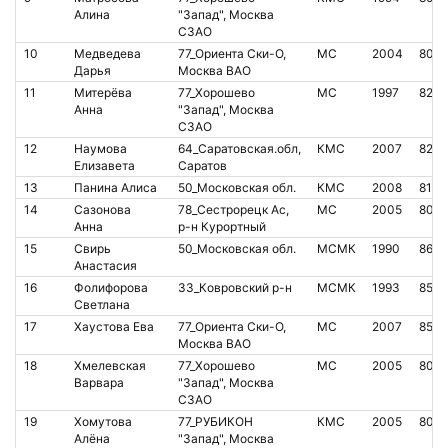
Алина
"Запад", Москва
СЗАО
10
Медведева
77_Ориента Ски-О,
МС
2004
8016
Дарья
Москва ВАО
11
Митерёва
77_Хорошево
МС
1997
8221
Анна
"Запад", Москва
СЗАО
12
Наумова
64_Саратовская.обл,
КМС
2007
8275
Елизавета
Саратов
13
Панина Алиса
50_Московская обл.
КМС
2008
8122
14
Сазонова
78_Сестрорецк Ас,
МС
2005
800
Анна
р-н Курортный
15
Свирь
50_Московская обл.
МСМК
1990
8661
Анастасия
16
Фолифорова
33_Ковровский р-н
МСМК
1993
852
Светлана
17
Хаустова Ева
77_Ориента Ски-О,
МС
2007
8517
Москва ВАО
18
Хмелевская
77_Хорошево
МС
2005
805
Варвара
"Запад", Москва
СЗАО
19
Хомутова
77_РУБИКОН
КМС
2005
804
Алёна
"Запад", Москва