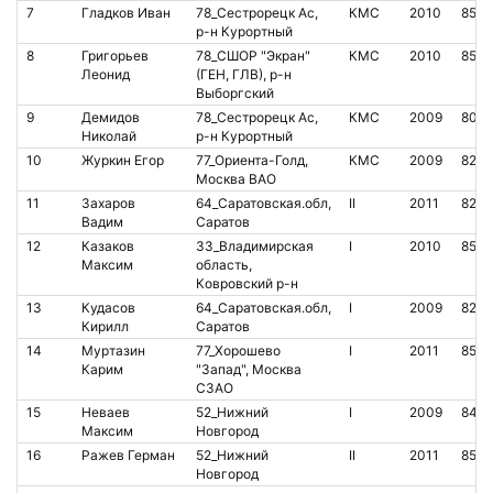
7
Гладков Иван
78_Сестрорецк Ас,
КМС
2010
8501
р-н Курортный
8
Григорьев
78_СШОР "Экран"
КМС
2010
8510
Леонид
(ГЕН, ГЛВ), р-н
Выборгский
9
Демидов
78_Сестрорецк Ас,
КМС
2009
8071
Николай
р-н Курортный
10
Журкин Егор
77_Ориента-Голд,
КМС
2009
8261
Москва ВАО
11
Захаров
64_Саратовская.обл,
II
2011
827
Вадим
Саратов
12
Казаков
33_Владимирская
I
2010
850
Максим
область,
Ковровский р-н
13
Кудасов
64_Саратовская.обл,
I
2009
8275
Кирилл
Саратов
14
Муртазин
77_Хорошево
I
2011
8517
Карим
"Запад", Москва
СЗАО
15
Неваев
52_Нижний
I
2009
8481
Максим
Новгород
16
Ражев Герман
52_Нижний
II
2011
8527
Новгород