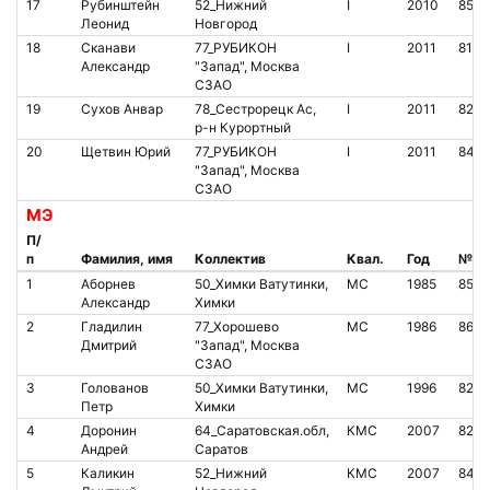
17
Рубинштейн
52_Нижний
I
2010
8510
Леонид
Новгород
18
Сканави
77_РУБИКОН
I
2011
8117
Александр
"Запад", Москва
СЗАО
19
Сухов Анвар
78_Сестрорецк Ас,
I
2011
8219
р-н Курортный
20
Щетвин Юрий
77_РУБИКОН
I
2011
846
"Запад", Москва
СЗАО
МЭ
П/
п
Фамилия, имя
Коллектив
Квал.
Год
№ ч
1
Аборнев
50_Химки Ватутинки,
МС
1985
850
Александр
Химки
2
Гладилин
77_Хорошево
МС
1986
864
Дмитрий
"Запад", Москва
СЗАО
3
Голованов
50_Химки Ватутинки,
МС
1996
8261
Петр
Химки
4
Доронин
64_Саратовская.обл,
КМС
2007
8275
Андрей
Саратов
5
Каликин
52_Нижний
КМС
2007
8481