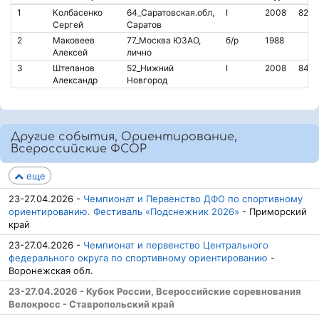
1
Колбасенко
64_Саратовская.обл,
I
2008
8275
Сергей
Саратов
2
Маковеев
77_Москва ЮЗАО,
б/р
1988
Алексей
лично
3
Штепанов
52_Нижний
I
2008
8488
Александр
Новгород
Другие события, Ориентирование,
Всероссийские ФСОР
еще
23-27.04.2026 -
Чемпионат и Первенство ДФО по спортивному
ориентированию. Фестиваль «Подснежник 2026»
- Приморский
край
23-27.04.2026 -
Чемпионат и первенство Центрального
федерального округа по спортивному ориентированию
-
Воронежская обл.
23-27.04.2026 - Кубок России, Всероссийские соревнования
Велокросс - Ставропольский край