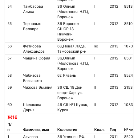
54
Тамбасова
36_Олимп
I
2012
851317
Алиса
(Молоткова Н.П.),
Воронеж
55
Терновых
36_Воронеж
I
2012
851040
Варвара
СШОР 18
Никулин,
Воронеж
56
Фетисова
68_Новая Ляда,
Iю
2013
107067
Александра
Тамбовский р-н
57
Чащина София
36_Олимп
I
2012
850166
(Молоткова Н.П.),
Воронеж
58
Чибизова
62_Рязань
I
2013
852433
Елизавета
59
Чижова Эмилия
36_СШ 18 Дон
II
2013
215324
спорт Харчук,
Воронеж
60
Шилякова
46_СШ№1 Курск,
II
2012
108348
Дарья
Курск
Ж16
П/
п
Фамилия, имя
Коллектив
Квал.
Год
№ чипа
1
Акулова
36_Углянец РФ,
I
2011
852052