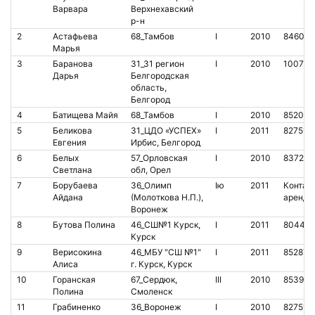
Варвара
Верхнехавский
р-н
2
Астафьева
68_Тамбов
I
2010
846027
Марья
3
Баранова
31_31 регион
I
2010
100760
Дарья
Белгородская
область,
Белгород
4
Батищева Майя
68_Тамбов
I
2010
852076
5
Беликова
31_ЦДО «УСПЕХ»
I
2011
827511
Евгения
Ирбис, Белгород
6
Белых
57_Орловская
I
2010
837227
Светлана
обл, Орел
7
Борубаева
36_Олимп
Iю
2011
Контакт
Айдана
(Молоткова Н.П.),
аренда
Воронеж
8
Бутова Полина
46_СШ№1 Курск,
I
2011
804476
Курск
9
Верисокина
46_МБУ "СШ №1"
I
2011
852877
Алиса
г. Курск, Курск
10
Горанская
67_Сердюк,
III
2010
853928
Полина
Смоленск
11
Грабиненко
36_Воронеж
I
2010
827514