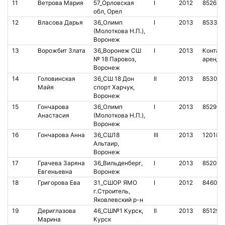
11
Ветрова Мария
57_Орловская
I
2012
852632
обл, Орел
12
Власова Дарья
36_Олимп
I
2013
853332
(Молоткова Н.П.),
Воронеж
13
Ворожбит Злата
36_Воронеж СШ
I
2013
Контакт
№ 18 Паровоз,
аренда
Воронеж
14
Головинская
36_СШ 18 Дон
II
2013
853085
Майя
спорт Харчук,
Воронеж
15
Гончарова
36_Олимп
I
2013
852954
Анастасия
(Молоткова Н.П.),
Воронеж
16
Гончарова Анна
36_СШ18
III
2013
120186
Альтаир,
Воронеж
17
Грачева Заряна
36_Вильденберг,
I
2013
852056
Евгеньевна
Воронеж
18
Григорова Ева
31_СШОР ЯМО
I
2012
846029
г.Строитель,
Яковлевский р-н
19
Дериглазова
46_СШ№1 Курск,
II
2013
851292
Марина
Курск