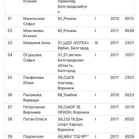
Ксения
Ориентир,
Белгородский р-
н
31
Мжельская
62_Рязань
I
2010
851044
Софья
32
Моксякова
62_Рязань
I
2011
852806
Ксения
33
Мокшина Анна
31_ЦДО «УСПЕХ»
III
2011
230151
Ирбис, Белгород
34
Огурцова
31_31 регион
I
2011
100760
Софья
Белгородская
область,
Белгород
35
Панфилова
36_СШ18
I
2011
230152
Юлия
Альтаир,
Воронеж
36
Пахомова
68_Тамбов
I
2010
852345
Варвара
37
Петроченко
36_СШОР 18
I
2011
207029
Вероника
ОРИОН, Воронеж
38
Поган Олеся
36_СШ 18 Дон
I
2011
852034
спорт Харчук,
Воронеж
39
Подлесная
46_МБУ "СШ №1"
I
2011
852959