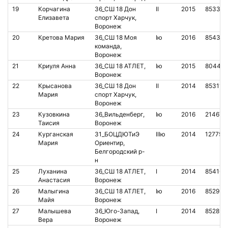
19
Корчагина
36_СШ 18 Дон
II
2015
853365
Елизавета
спорт Харчук,
Воронеж
20
Кретова Мария
36_СШ 18 Моя
Iю
2016
85432
команда,
Воронеж
21
Криуля Анна
36_СШ 18 АТЛЕТ,
Iю
2015
80448
Воронеж
22
Крысанова
36_СШ 18 Дон
II
2014
853114
Мария
спорт Харчук,
Воронеж
23
Кузовкина
36_Вильденберг,
Iю
2016
214672
Таисия
Воронеж
24
Курганская
31_БОЦДЮТиЭ
IIIю
2014
127751
Мария
Ориентир,
Белгородский р-
н
25
Луханина
36_СШ 18 АТЛЕТ,
I
2014
854169
Анастасия
Воронеж
26
Малыгина
36_СШ 18 АТЛЕТ,
Iю
2016
852953
Майя
Воронеж
27
Малышева
36_Юго-Запад,
I
2014
852891
Вера
Воронеж