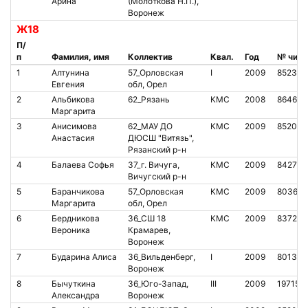
Арина
(Молоткова Н.П.),
Воронеж
Ж18
П/
п
Фамилия, имя
Коллектив
Квал.
Год
№ чипа
1
Алтунина
57_Орловская
I
2009
852336
Евгения
обл, Орел
2
Альбикова
62_Рязань
КМС
2008
864622
Маргарита
3
Анисимова
62_МАУ ДО
КМС
2009
852069
Анастасия
ДЮСШ "Витязь",
Рязанский р-н
4
Балаева Софья
37_г. Вичуга,
КМС
2009
842732
Вичугский р-н
5
Баранчикова
57_Орловская
КМС
2009
803636
Маргарита
обл, Орел
6
Бердникова
36_СШ 18
КМС
2009
837208
Вероника
Крамарев,
Воронеж
7
Бударина Алиса
36_Вильденберг,
I
2009
801378
Воронеж
8
Бычуткина
36_Юго-Запад,
III
2009
197154
Александра
Воронеж