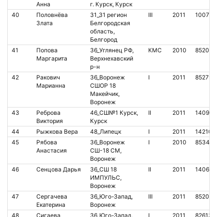
Анна
г. Курск, Курск
40
Половнёва
31_31 регион
III
2011
100760
Злата
Белгородская
область,
Белгород
41
Попова
36_Углянец РФ,
КМС
2010
852054
Маргарита
Верхнехавский
р-н
42
Ракович
36_Воронеж
I
2011
852794
Марианна
СШОР 18
Макейчик,
Воронеж
43
Реброва
46_СШ№1 Курск,
II
2011
140982
Виктория
Курск
44
Рыжкова Вера
48_Липецк
I
2011
142106
45
Рябова
36_Воронеж
I
2010
853414
Анастасия
СШ-18 СМ,
Воронеж
46
Сенцова Дарья
36_СШ 18
II
2011
140670
ИМПУЛЬС,
Воронеж
47
Сергачева
36_Юго-Запад,
III
2011
852068
Екатерина
Воронеж
48
Сигаева
36_Юго-Запад,
I
2011
826136