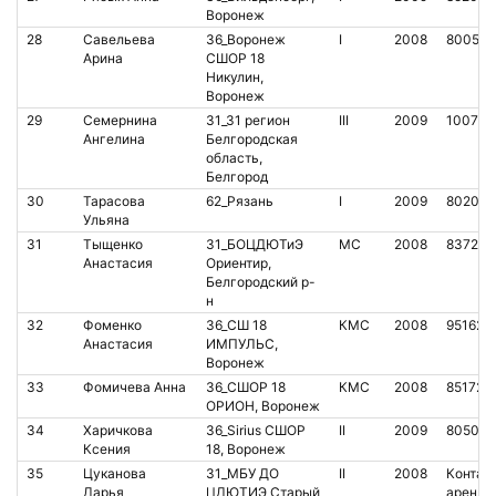
Воронеж
28
Савельева
36_Воронеж
I
2008
80054
Арина
СШОР 18
Никулин,
Воронеж
29
Семернина
31_31 регион
III
2009
100761
Ангелина
Белгородская
область,
Белгород
30
Тарасова
62_Рязань
I
2009
80203
Ульяна
31
Тыщенко
31_БОЦДЮТиЭ
МС
2008
837228
Анастасия
Ориентир,
Белгородский р-
н
32
Фоменко
36_СШ 18
КМС
2008
951626
Анастасия
ИМПУЛЬС,
Воронеж
33
Фомичева Анна
36_СШОР 18
КМС
2008
851728
ОРИОН, Воронеж
34
Харичкова
36_Sirius СШОР
II
2009
805072
Ксения
18, Воронеж
35
Цуканова
31_МБУ ДО
II
2008
Контакт
Дарья
ЦДЮТИЭ Старый
аренда