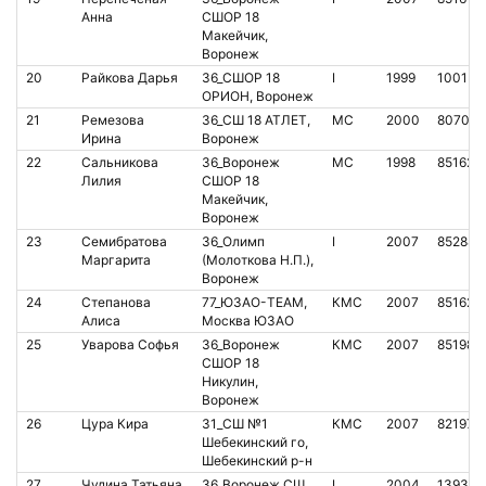
Анна
СШОР 18
Макейчик,
Воронеж
20
Райкова Дарья
36_СШОР 18
I
1999
100157
ОРИОН, Воронеж
21
Ремезова
36_СШ 18 АТЛЕТ,
МС
2000
807060
Ирина
Воронеж
22
Сальникова
36_Воронеж
МС
1998
851626
Лилия
СШОР 18
Макейчик,
Воронеж
23
Семибратова
36_Олимп
I
2007
852888
Маргарита
(Молоткова Н.П.),
Воронеж
24
Степанова
77_ЮЗАО-TEAM,
КМС
2007
851628
Алиса
Москва ЮЗАО
25
Уварова Софья
36_Воронеж
КМС
2007
851989
СШОР 18
Никулин,
Воронеж
26
Цура Кира
31_СШ №1
КМС
2007
821976
Шебекинский го,
Шебекинский р-н
27
Чудина Татьяна
36_Воронеж СШ
I
2004
139375