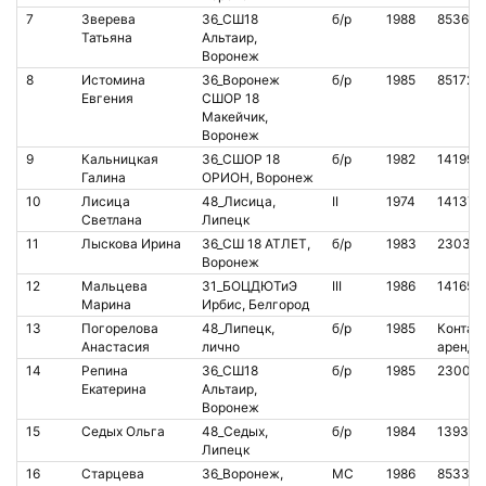
7
Зверева
36_СШ18
б/р
1988
853650
Татьяна
Альтаир,
Воронеж
8
Истомина
36_Воронеж
б/р
1985
851727
Евгения
СШОР 18
Макейчик,
Воронеж
9
Кальницкая
36_СШОР 18
б/р
1982
141990
Галина
ОРИОН, Воронеж
10
Лисица
48_Лисица,
II
1974
141374
Светлана
Липецк
11
Лыскова Ирина
36_СШ 18 АТЛЕТ,
б/р
1983
230314
Воронеж
12
Мальцева
31_БОЦДЮТиЭ
III
1986
141656
Марина
Ирбис, Белгород
13
Погорелова
48_Липецк,
б/р
1985
Контакт
Анастасия
лично
аренда
14
Репина
36_СШ18
б/р
1985
23000
Екатерина
Альтаир,
Воронеж
15
Седых Ольга
48_Седых,
б/р
1984
139351
Липецк
16
Старцева
36_Воронеж,
МС
1986
853383