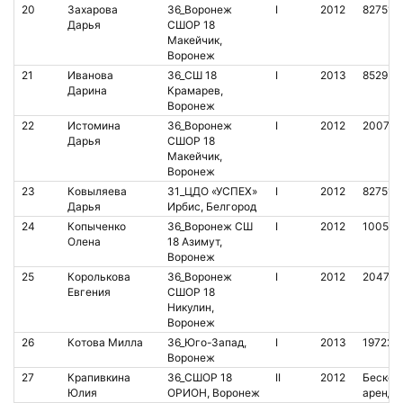
20
Захарова
36_Воронеж
I
2012
827514
Дарья
СШОР 18
Макейчик,
Воронеж
21
Иванова
36_СШ 18
I
2013
852953
Дарина
Крамарев,
Воронеж
22
Истомина
36_Воронеж
I
2012
200755
Дарья
СШОР 18
Макейчик,
Воронеж
23
Ковыляева
31_ЦДО «УСПЕХ»
I
2012
827512
Дарья
Ирбис, Белгород
24
Копыченко
36_Воронеж СШ
I
2012
100534
Олена
18 Азимут,
Воронеж
25
Королькова
36_Воронеж
I
2012
204778
Евгения
СШОР 18
Никулин,
Воронеж
26
Котова Милла
36_Юго-Запад,
I
2013
197229
Воронеж
27
Крапивкина
36_СШОР 18
II
2012
Бесконт
Юлия
ОРИОН, Воронеж
аренда