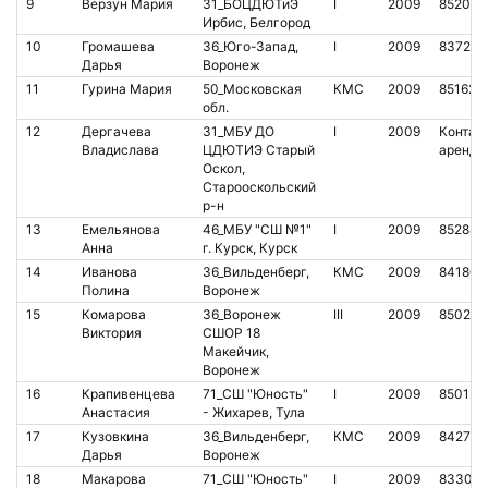
9
Верзун Мария
31_БОЦДЮТиЭ
I
2009
852042
Ирбис, Белгород
10
Громашева
36_Юго-Запад,
I
2009
837228
Дарья
Воронеж
11
Гурина Мария
50_Московская
КМС
2009
851626
обл.
12
Дергачева
31_МБУ ДО
I
2009
Контакт
Владислава
ЦДЮТИЭ Старый
аренда
Оскол,
Старооскольский
р-н
13
Емельянова
46_МБУ "СШ №1"
I
2009
852883
Анна
г. Курск, Курск
14
Иванова
36_Вильденберг,
КМС
2009
841807
Полина
Воронеж
15
Комарова
36_Воронеж
III
2009
850215
Виктория
СШОР 18
Макейчик,
Воронеж
16
Крапивенцева
71_СШ "Юность"
I
2009
850128
Анастасия
- Жихарев, Тула
17
Кузовкина
36_Вильденберг,
КМС
2009
842721
Дарья
Воронеж
18
Макарова
71_СШ "Юность"
I
2009
833066