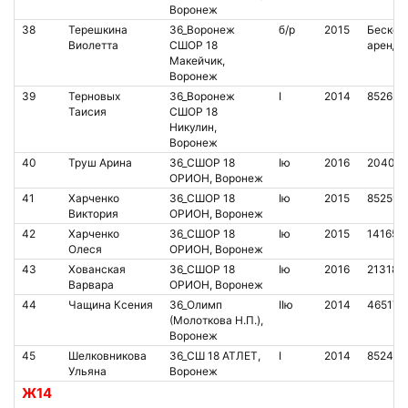
Воронеж
38
Терешкина
36_Воронеж
б/р
2015
Бесконт
Виолетта
СШОР 18
аренда
Макейчик,
Воронеж
39
Терновых
36_Воронеж
I
2014
852626
Таисия
СШОР 18
Никулин,
Воронеж
40
Труш Арина
36_СШОР 18
Iю
2016
204071
ОРИОН, Воронеж
41
Харченко
36_СШОР 18
Iю
2015
852598
Виктория
ОРИОН, Воронеж
42
Харченко
36_СШОР 18
Iю
2015
141651
Олеся
ОРИОН, Воронеж
43
Хованская
36_СШОР 18
Iю
2016
213184
Варвара
ОРИОН, Воронеж
44
Чащина Ксения
36_Олимп
IIю
2014
465179
(Молоткова Н.П.),
Воронеж
45
Шелковникова
36_СШ 18 АТЛЕТ,
I
2014
852448
Ульяна
Воронеж
Ж14