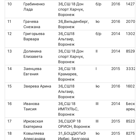
10
Грабиненко
36_СШ 18 Дон
б/р
2016
142718
Лада
спорт Харчук,
Воронеж
11
Грачева
36_Вильденберг,
Iю
2016
207029
Снежана
Воронеж
12
Григорьева
36_СШ18
б/р
2014
130257
Варвара
Альтаир,
Воронеж
13
Долинина
36_СШ 18 Дон
II
2014
852951
Елизавета
спорт Харчук,
Воронеж
14
Заенцева
36_СШ 18
I
2015
333288
Евгения
Крамарев,
Воронеж
15
Зверева Арина
36_СШ18
Iю
2016
160225
Альтаир,
Воронеж
16
Иванова
36_СШ 18
III
2014
Бесконт
Таисия
ИМПУЛЬС,
аренда
Воронеж
17
Ирковская
36_СШОР 18
III
2015
852379
Екатерина
ОРИОН, Воронеж
18
Ковыляева
31_БОЦДЮТиЭ
Iю
2015
827512
Александра
Ирбис, Белгород