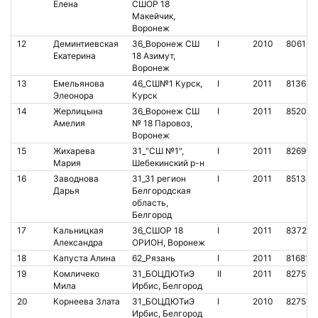
Елена
СШОР 18
Макейчик,
Воронеж
12
Деминтиевская
36_Воронеж СШ
I
2010
806125
Екатерина
18 Азимут,
Воронеж
13
Емельянова
46_СШ№1 Курск,
I
2011
813691
Элеонора
Курск
14
Жерлицына
36_Воронеж СШ
I
2011
852062
Амелия
№ 18 Паровоз,
Воронеж
15
Жихарева
31_"СШ №1",
I
2011
826917
Мария
Шебекинский р-н
16
Заводнова
31_31 регион
I
2011
851348
Дарья
Белгородская
область,
Белгород
17
Кальницкая
36_СШОР 18
I
2011
837210
Александра
ОРИОН, Воронеж
18
Капуста Алина
62_Рязань
I
2011
816810
19
Комличеко
31_БОЦДЮТиЭ
II
2011
827512
Мила
Ирбис, Белгород
20
Корнеева Злата
31_БОЦДЮТиЭ
I
2010
827512
Ирбис, Белгород