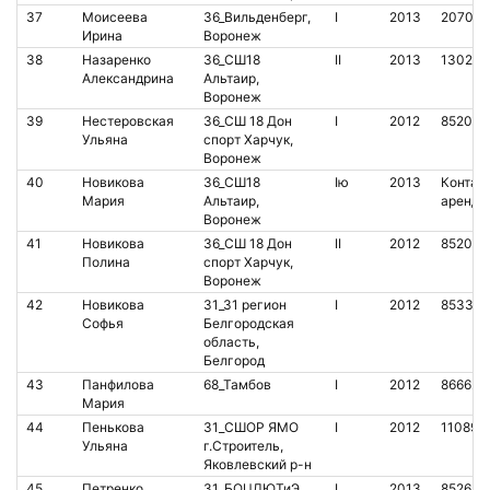
37
Моисеева
36_Вильденберг,
I
2013
207029
Ирина
Воронеж
38
Назаренко
36_СШ18
II
2013
130257
Александрина
Альтаир,
Воронеж
39
Нестеровская
36_СШ 18 Дон
I
2012
852079
Ульяна
спорт Харчук,
Воронеж
40
Новикова
36_СШ18
Iю
2013
Контакт
Мария
Альтаир,
аренда
Воронеж
41
Новикова
36_СШ 18 Дон
II
2012
852062
Полина
спорт Харчук,
Воронеж
42
Новикова
31_31 регион
I
2012
853365
Софья
Белгородская
область,
Белгород
43
Панфилова
68_Тамбов
I
2012
866622
Мария
44
Пенькова
31_СШОР ЯМО
I
2012
110898
Ульяна
г.Строитель,
Яковлевский р-н
45
Петренко
31_БОЦДЮТиЭ
I
2013
852630