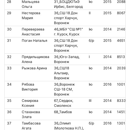
28
Мальцева
31_БОЦДЮТиЭ
Iю
2015
208808
Ольга
Ирбис, Белгород
29
Нестерова
36_СШ 18 Дон
II
2015
806784
Мария
спорт Харчук,
Воронеж
30
Переверзева
46_МБУ "СШ №1"
Iю
2014
214670
Анастасия
г. Курск, Курск
31
Поган Наталья
36_СШ 18 Дон
б/р
2015
465180
спорт Харчук,
Воронеж
32
Прядильщикова
36_Юго-Запад,
I
2014
851339
Алена
Воронеж
33
Рыжова Арина
36_СШ18
Iю
2014
203959
Альтаир,
Воронеж
34
Рябова
36_Воронеж
Iю
2016
100154
Виктория
СШ-18 СМ,
Воронеж
35
Секирова
67_Сердюк,
III
2014
83334
Ксения
Смоленск
36
Стаханова
68_Тамбов
Iю
2014
145127
Злата
37
Тамбасова
36_Олимп
б/р
2016
130145
Агата
(Молоткова Н.П.),