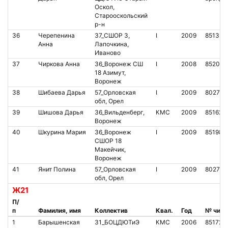
Оскол,
Старооскольский
р-н
36
Черепенина
37_СШОР 3,
I
2009
851325
Анна
Лапочкина,
Иваново
37
Чиркова Анна
36_Воронеж СШ
I
2008
852024
18 Азимут,
Воронеж
38
Шибаева Дарья
57_Орловская
I
2009
802783
обл, Орел
39
Шишова Дарья
36_Вильденберг,
КМС
2009
851627
Воронеж
40
Шкурина Мария
36_Воронеж
I
2009
851987
СШОР 18
Макейчик,
Воронеж
41
Янит Полина
57_Орловская
I
2009
802784
обл, Орел
Ж21
П/
п
Фамилия, имя
Коллектив
Квал.
Год
№ чипа
1
Барышенская
31_БОЦДЮТиЭ
КМС
2006
851725