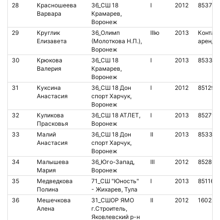
28
Красношеева
36_СШ 18
I
2012
853755
Варвара
Крамарев,
Воронеж
29
Круглик
36_Олимп
IIIю
2013
Контакт
Елизавета
(Молоткова Н.П.),
аренда
Воронеж
30
Крюкова
36_СШ 18
I
2013
853364
Валерия
Крамарев,
Воронеж
31
Куксина
36_СШ 18 Дон
I
2012
851291
Анастасия
спорт Харчук,
Воронеж
32
Куликова
36_СШ 18 АТЛЕТ,
I
2013
852795
Прасковья
Воронеж
33
Малий
36_СШ 18 Дон
II
2013
853376
Анастасия
спорт Харчук,
Воронеж
34
Малышева
36_Юго-Запад,
III
2012
852891
Мария
Воронеж
35
Медведкова
71_СШ "Юность"
I
2013
851162
Полина
- Жихарев, Тула
36
Мешечкова
31_СШОР ЯМО
II
2012
160226
Алена
г.Строитель,
Яковлевский р-н