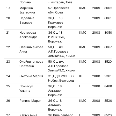
Полина
- Жихарев, Тула
19
Маркина
57_Орловская
КМС
2009
800539
Екатерина
обл, Орел
20
Неделина
36_СШ 18
I
2009
806125
Варвара
Крамарев,
Воронеж
21
Нестерова
36_СШ 18
КМС
2008
805066
Александра
ИМПУЛЬС,
Воронеж
22
Олейниченкова
50_СШ им.
КМС
2009
806786
Анна
А.П.Горелова
Химки/П.О, Химки
23
Олейниченкова
50_СШ им.
КМС
2008
852017
Светлана
А.П.Горелова
Химки/П.О, Химки
24
Охотина Мария
31_ЦДО «УСПЕХ»
III
2008
230153
Ирбис, Белгород
25
Примчук
36_СШ18
I
2008
848855
Ульяна
Альтаир,
Воронеж
26
Репина Мария
36_СШ18
КМС
2008
85305
Альтаир,
Воронеж
27
Рябых Анна
36_Вильденберг,
I
2009
852071