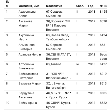
П/
п
Фамилия, имя
Коллектив
Квал.
Год
№ чипа
1
Азаренкова
67_Сердюк,
III
2013
845556
Алина
Смоленск
2
Аксенова
36_Воронеж СШ
II
2012
852632
Мария
№ 18 Паровоз,
Воронеж
3
Акулинина
68_Новая Ляда,
I
2012
142408
Настя
Тамбовский р-н
4
Алыканова
67_Сердюк,
III
2013
853157
Виктория
Смоленск
5
Арапова Нелли
36_СШ 18 АТЛЕТ,
I
2012
Бесконт
Воронеж
аренда
6
Артюшина
68_Тамбов
Iю
2013
142714
Елизавета
7
Байкадамова
31_"СШ №1",
III
2012
821974
Екатерина
Шебекинский р-н
8
Балаева Мария
37_г. Вичуга,
II
2012
851323
Вичугский р-н
9
Бердутина
46_МБУ "СШ №1"
III
2013
100514
Ангелина
г. Курск, Курск
10
Бойку Арина
46_СШ№1 Курск,
I
2012
852224
Курск