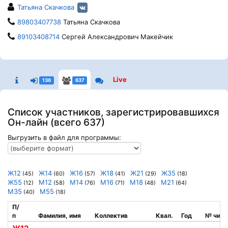
Татьяна Скачкова
89803407738
Татьяна Скачкова
89103408714
Сергей Александрович Макейчик
Live
136
637
Список участников, зарегистрировавшихся
Он-лайн (всего 637)
Выгрузить в файл для программы:
Ж12
Ж14
Ж16
Ж18
Ж21
Ж35
(45)
(60)
(57)
(41)
(29)
(18)
Ж55
М12
М14
М16
М18
М21
(12)
(58)
(76)
(71)
(48)
(64)
М35
М55
(40)
(18)
П/
п
Фамилия, имя
Коллектив
Квал.
Год
№ чипа