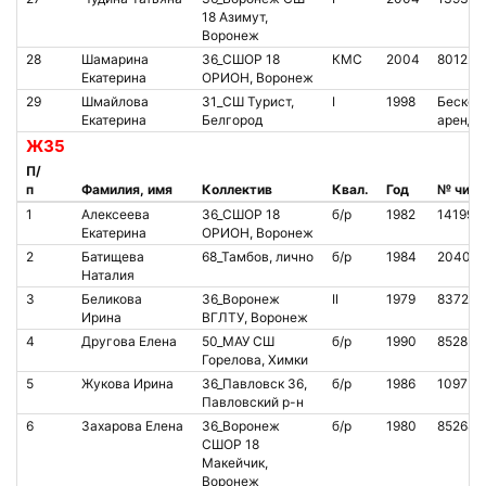
18 Азимут,
Воронеж
28
Шамарина
36_СШОР 18
КМС
2004
801228
Екатерина
ОРИОН, Воронеж
29
Шмайлова
31_СШ Турист,
I
1998
Бесконт
Екатерина
Белгород
аренда
Ж35
П/
п
Фамилия, имя
Коллектив
Квал.
Год
№ чипа
1
Алексеева
36_СШОР 18
б/р
1982
141994
Екатерина
ОРИОН, Воронеж
2
Батищева
68_Тамбов, лично
б/р
1984
20409
Наталия
3
Беликова
36_Воронеж
II
1979
837228
Ирина
ВГЛТУ, Воронеж
4
Другова Елена
50_МАУ СШ
б/р
1990
852839
Горелова, Химки
5
Жукова Ирина
36_Павловск 36,
б/р
1986
109755
Павловский р-н
6
Захарова Елена
36_Воронеж
б/р
1980
852680
СШОР 18
Макейчик,
Воронеж