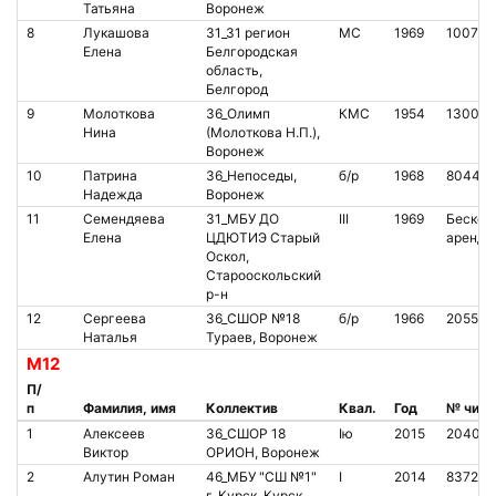
Татьяна
Воронеж
8
Лукашова
31_31 регион
МС
1969
100760
Елена
Белгородская
область,
Белгород
9
Молоткова
36_Олимп
КМС
1954
130042
Нина
(Молоткова Н.П.),
Воронеж
10
Патрина
36_Непоседы,
б/р
1968
804478
Надежда
Воронеж
11
Семендяева
31_МБУ ДО
III
1969
Бесконт
Елена
ЦДЮТИЭ Старый
аренда
Оскол,
Старооскольский
р-н
12
Сергеева
36_СШОР №18
б/р
1966
205537
Наталья
Тураев, Воронеж
М12
П/
п
Фамилия, имя
Коллектив
Квал.
Год
№ чипа
1
Алексеев
36_СШОР 18
Iю
2015
20409
Виктор
ОРИОН, Воронеж
2
Алутин Роман
46_МБУ "СШ №1"
I
2014
837207
г. Курск, Курск