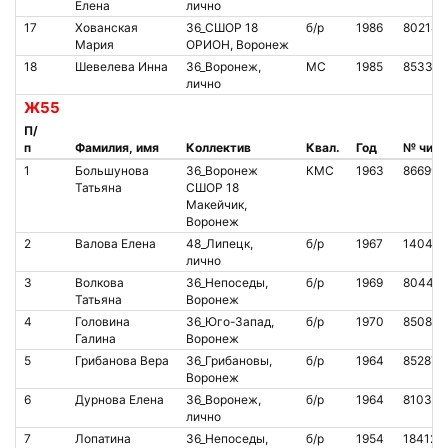
Елена
лично
17
Хованская
36_СШОР 18
б/р
1986
802141
Мария
ОРИОН, Воронеж
18
Шевелева Инна
36_Воронеж,
МС
1985
853377
лично
Ж55
П/
п
Фамилия, имя
Коллектив
Квал.
Год
№ чипа
1
Большунова
36_Воронеж
КМС
1963
866992
Татьяна
СШОР 18
Макейчик,
Воронеж
2
Валова Елена
48_Липецк,
б/р
1967
140489
лично
3
Волкова
36_Непоседы,
б/р
1969
80448
Татьяна
Воронеж
4
Головина
36_Юго-Запад,
б/р
1970
850885
Галина
Воронеж
5
Грибанова Вера
36_Грибановы,
б/р
1964
852878
Воронеж
6
Дурнова Елена
36_Воронеж,
б/р
1964
810302
лично
7
Лопатина
36_Непоседы,
б/р
1954
184125