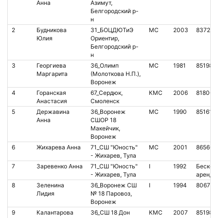
Анна
Азимут,
Белгородский р-
н
2
Будникова
31_БОЦДЮТиЭ
МС
2003
837227
Юлия
Ориентир,
Белгородский р-
н
3
Георгиева
36_Олимп
МС
1981
851985
Маргарита
(Молоткова Н.П.),
Воронеж
4
Горанская
67_Сердюк,
КМС
2006
818001
Анастасия
Смоленск
5
Державина
36_Воронеж
МС
1990
851610
Анна
СШОР 18
Макейчик,
Воронеж
6
Жихарева Анна
71_СШ "Юность"
МС
2001
865608
- Жихарев, Тула
7
Заревенко Анна
71_СШ "Юность"
I
1992
Бесконт
- Жихарев, Тула
аренда
8
Зеленина
36_Воронеж СШ
I
1994
806772
Лидия
№ 18 Паровоз,
Воронеж
9
Калантарова
36_СШ 18 Дон
КМС
2007
851989