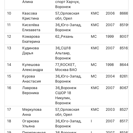
Алина
спорт Харчук,
Воронеж
10
Квасова
57_Орловская
КМС
2006
866619
Кристина
обл, Орел
11
Киселёва
36_Юго-Запад,
КМС
2007
851990
Елизавета
Воронеж
12
Комарова
62_Рязань
МС
1999
800758
Екатерина
13
Кудинова
36_СШ18
КМС
2007
851628
Дарья
Альтаир,
Воронеж
14
Кулешова
77_ROCKET,
МС
1998
864499
Александра
Москва ВАО
15
Курова
36_Юго-Запад,
МС
2004
826136
Анастасия
Воронеж
16
Лаврова
36_Воронеж
КМС
2007
806792
Вероника
СШОР 18
Никулин,
Воронеж
17
Меркулова
57_Орловская
КМС
2003
852715
Анна
обл, Орел
18
Огаркова
36_Юго-Запад,
I
2007
851728
Ульяна
Воронеж
19
Перепеченая
36_Воронеж
I
2007
851610