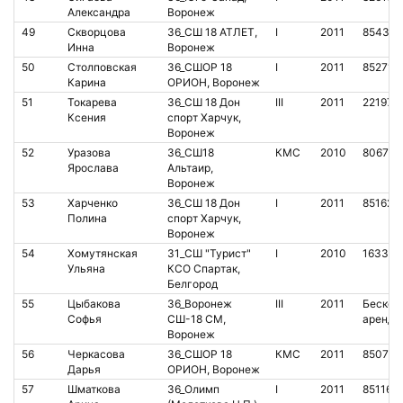
Александра
Воронеж
49
Скворцова
36_СШ 18 АТЛЕТ,
I
2011
854317
Инна
Воронеж
50
Столповская
36_СШОР 18
I
2011
852716
Карина
ОРИОН, Воронеж
51
Токарева
36_СШ 18 Дон
III
2011
221978
Ксения
спорт Харчук,
Воронеж
52
Уразова
36_СШ18
КМС
2010
806793
Ярослава
Альтаир,
Воронеж
53
Харченко
36_СШ 18 Дон
I
2011
851626
Полина
спорт Харчук,
Воронеж
54
Хомутянская
31_СШ "Турист"
I
2010
163383
Ульяна
КСО Спартак,
Белгород
55
Цыбакова
36_Воронеж
III
2011
Бесконт
Софья
СШ-18 СМ,
аренда
Воронеж
56
Черкасова
36_СШОР 18
КМС
2011
850766
Дарья
ОРИОН, Воронеж
57
Шматкова
36_Олимп
I
2011
851161