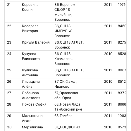
21
Коровина
36_Воронеж
II
2011
197160
Ксения
СШОР 18
Макейчик,
Воронеж
22
Косарева
36_СШ 18
II
2011
846028
Виктория
ИМПУЛЬС,
Воронеж
23
Криуля Валерия
36_СШ 18 АТЛЕТ,
I
2011
827515
Воронеж
24
Кукуева
36_СШ 18
I
2010
852894
Елизавета
Крамарев,
Воронеж
25
Куликова
36_СШ 18 АТЛЕТ,
I
2011
806796
Антонина
Воронеж
26
Лисицына
37_СК Факел,
I
2010
851292
Алёна
Иваново
27
Лобанова
57_Орловская
I
2011
837229
Анастасия
обл, Орел
28
Лохова София
68_Новая Ляда,
I
2011
866623
Тамбовский р-н
29
Малышкина
68_Тамбов
II
2011
108346
Агата
30
Мерзликина
31_БОЦДЮТиЭ
I
2010
857339