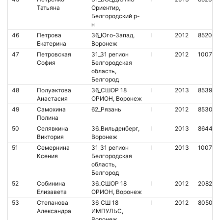
Татьяна
Ориентир,
Белгородский р-
н
46
Петрова
36_Юго-Запад,
I
2012
852054
Екатерина
Воронеж
47
Петровская
31_31 регион
I
2012
100760
София
Белгородская
область,
Белгород
48
Полуэктова
36_СШОР 18
I
2013
853908
Анастасия
ОРИОН, Воронеж
49
Самохина
62_Рязань
I
2012
853007
Полина
50
Селявкина
36_Вильденберг,
I
2013
864432
Виктория
Воронеж
51
Семернина
31_31 регион
I
2013
100761
Ксения
Белгородская
область,
Белгород
52
Собинина
36_СШОР 18
I
2012
208256
Елизавета
ОРИОН, Воронеж
53
Степанова
36_СШ 18
I
2012
805072
Александра
ИМПУЛЬС,
Воронеж