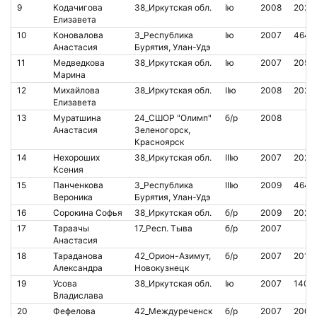
9
Кодачигова
38_Иркутская обл.
Iю
2008
2023
Елизавета
10
Коновалова
3_Республика
Iю
2007
4640
Анастасия
Бурятия, Улан-Удэ
11
Медведкова
38_Иркутская обл.
Iю
2007
2055
Марина
12
Михайлова
38_Иркутская обл.
IIю
2008
2023
Елизавета
13
Муратшина
24_СШОР "Олимп"
б/р
2008
Анастасия
Зеленогорск,
Красноярск
14
Нехороших
38_Иркутская обл.
IIIю
2007
2023
Ксения
15
Панченкова
3_Республика
IIIю
2009
4640
Вероника
Бурятия, Улан-Удэ
16
Сорокина Софья
38_Иркутская обл.
б/р
2009
2023
17
Тараачы
17_Респ. Тыва
б/р
2007
Анастасия
18
Тараданова
42_Орион-Азимут,
б/р
2007
2018
Александра
Новокузнецк
19
Усова
38_Иркутская обл.
Iю
2007
1406
Владислава
20
Фефелова
42_Междуреченск
б/р
2007
2007