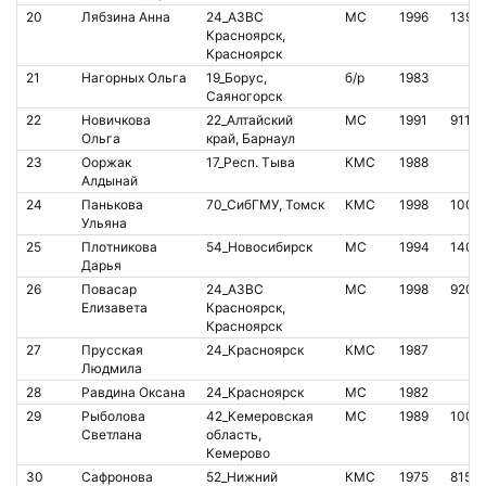
20
Лябзина Анна
24_АЗВС
МС
1996
1393
Красноярск,
Красноярск
21
Нагорных Ольга
19_Борус,
б/р
1983
Саяногорск
22
Новичкова
22_Алтайский
МС
1991
91141
Ольга
край, Барнаул
23
Ооржак
17_Респ. Тыва
КМС
1988
Алдынай
24
Панькова
70_CибГМУ, Томск
КМС
1998
1007
Ульяна
25
Плотникова
54_Новосибирск
МС
1994
1404
Дарья
26
Повасар
24_АЗВС
МС
1998
9201
Елизавета
Красноярск,
Красноярск
27
Прусская
24_Красноярск
КМС
1987
Людмила
28
Равдина Оксана
24_Красноярск
МС
1982
29
Рыболова
42_Кемеровская
МС
1989
1007
Светлана
область,
Кемерово
30
Сафронова
52_Нижний
КМС
1975
8155