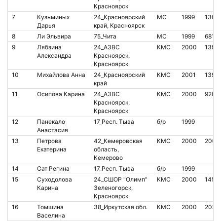
Красноярск
7
Кузьминых
24_Красноярский
МС
1999
1302
Дарья
край, Красноярск
8
Ли Эльвира
75_Чита
МС
1999
6818
9
Лябзина
24_АЗВС
КМС
2000
1393
Александра
Красноярск,
Красноярск
10
Михайлова Анна
24_Красноярский
КМС
2001
1393
край
11
Осипова Карина
24_АЗВС
КМС
2000
9201
Красноярск,
Красноярск
12
Панекало
17_Респ. Тыва
б/р
1999
Анастасия
13
Петрова
42_Кемеровская
КМС
2000
2007
Екатерина
область,
Кемерово
14
Сат Регина
17_Респ. Тыва
б/р
1999
15
Суходолова
24_СШОР "Олимп"
КМС
2000
1452
Карина
Зеленогорск,
Красноярск
16
Томшина
38_Иркутская обл.
КМС
2000
2023
Васелина