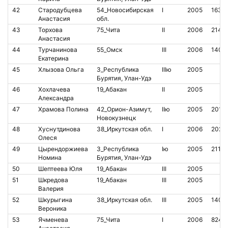
42
Стародубцева
54_Новосибирская
I
2005
1633
Анастасия
обл.
43
Торхова
75_Чита
II
2006
2142
Анастасия
44
Турчанинова
55_Омск
III
2006
1408
Екатерина
45
Хлызова Ольга
3_Республика
IIIю
2005
Бурятия, Улан-Удэ
46
Хохлачева
19_Абакан
II
2005
Александра
47
Храмова Полина
42_Орион-Азимут,
IIю
2005
2018
Новокузнецк
48
Хуснутдинова
38_Иркутская обл.
I
2006
2023
Олеся
49
Цырендоржиева
3_Республика
Iю
2005
21172
Номина
Бурятия, Улан-Удэ
50
Шептеева Юля
19_Абакан
III
2005
51
Шкредова
19_Абакан
III
2005
Валерия
52
Шкурыгина
38_Иркутская обл.
III
2005
1405
Вероника
53
Ячменева
75_Чита
I
2006
8240