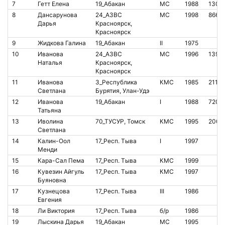
7
Гетт Елена
19_Абакан
МС
1988
1302
8
Дансарунова
24_АЗВС
МС
1998
8662
Дарья
Красноярск,
Красноярск
9
Жидкова Галина
19_Абакан
II
1975
10
Иванова
24_АЗВС
МС
1996
1393
Наталья
Красноярск,
Красноярск
11
Иванова
3_Республика
КМС
1985
2114
Светлана
Бурятия, Улан-Удэ
12
Иванова
19_Абакан
I
1988
7203
Татьяна
13
Иволина
70_ТУСУР, Томск
КМС
1995
2007
Светлана
14
Калин-Оол
17_Респ. Тыва
I
1997
Менди
15
Кара-Сал Пема
17_Респ. Тыва
КМС
1999
16
Кувезин Айгуль
17_Респ. Тыва
КМС
1997
Буяновна
17
Кузнецова
17_Респ. Тыва
III
1986
Евгения
18
Ли Виктория
17_Респ. Тыва
б/р
1986
19
Лыскина Дарья
19_Абакан
МС
1995