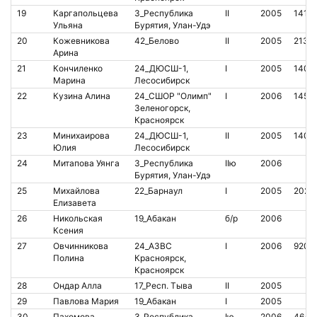
19
Каргапольцева
3_Республика
II
2005
1418
Ульяна
Бурятия, Улан-Удэ
20
Кожевникова
42_Белово
II
2005
2138
Арина
21
Кончиленко
24_ДЮСШ-1,
I
2005
1403
Марина
Лесосибирск
22
Кузина Алина
24_СШОР "Олимп"
I
2006
1452
Зеленогорск,
Красноярск
23
Минихаирова
24_ДЮСШ-1,
II
2005
1403
Юлия
Лесосибирск
24
Митапова Уянга
3_Республика
IIю
2006
Бурятия, Улан-Удэ
25
Михайлова
22_Барнаул
I
2005
2028
Елизавета
26
Никольская
19_Абакан
б/р
2006
Ксения
27
Овчинникова
24_АЗВС
I
2006
9201
Полина
Красноярск,
Красноярск
28
Ондар Алла
17_Респ. Тыва
II
2005
29
Павлова Мария
19_Абакан
I
2005
30
Пахомова
3_Республика
Iю
2006
4640