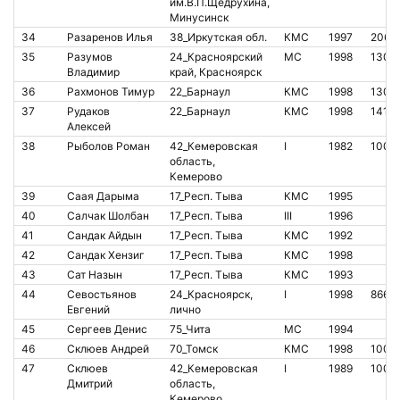
им.В.П.Щедрухина,
Минусинск
34
Разаренов Илья
38_Иркутская обл.
КМС
1997
2069
35
Разумов
24_Красноярский
МС
1998
1302
Владимир
край, Красноярск
36
Рахмонов Тимур
22_Барнаул
КМС
1998
1302
37
Рудаков
22_Барнаул
КМС
1998
1419
Алексей
38
Рыболов Роман
42_Кемеровская
I
1982
1007
область,
Кемерово
39
Саая Дарыма
17_Респ. Тыва
КМС
1995
40
Салчак Шолбан
17_Респ. Тыва
III
1996
41
Сандак Айдын
17_Респ. Тыва
КМС
1992
42
Сандак Хензиг
17_Респ. Тыва
КМС
1998
43
Сат Назын
17_Респ. Тыва
КМС
1993
44
Севостьянов
24_Красноярск,
I
1998
8662
Евгений
лично
45
Сергеев Денис
75_Чита
МС
1994
46
Склюев Андрей
70_Томск
КМС
1998
1007
47
Склюев
42_Кемеровская
I
1989
1009
Дмитрий
область,
Кемерово