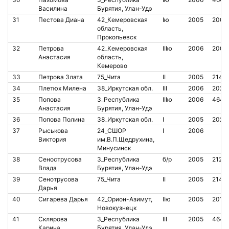
Василина
Бурятия, Улан-Удэ
31
Пестова Диана
42_Кемеровская
Iю
2005
2007
область,
Прокопьевск
32
Петрова
42_Кемеровская
IIIю
2006
2007
Анастасия
область,
Кемерово
33
Петрова Злата
75_Чита
II
2005
2142
34
Плетюх Милена
38_Иркутская обл.
III
2006
2023
35
Попова
3_Республика
IIIю
2006
4640
Анастасия
Бурятия, Улан-Удэ
36
Попова Полина
38_Иркутская обл.
I
2005
2023
37
Рыськова
24_СШОР
I
2006
Виктория
им.В.П.Щедрухина,
Минусинск
38
Сенострусова
3_Республика
б/р
2005
2121
Влада
Бурятия, Улан-Удэ
39
Сенотрусова
75_Чита
II
2005
2142
Дарья
40
Сигарева Дарья
42_Орион-Азимут,
IIю
2005
2018
Новокузнецк
41
Склярова
3_Республика
III
2005
4640
Карина
Бурятия, Улан-Удэ