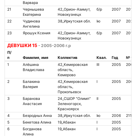
Варвара
21
Чернышева
42_Орион-Азимут,
б/р
2007
2018
Екатерина
Новокузнецк
22
Чудинова
38_Иркутская обл.
Iю
2007
2023
Ангелина
23
Ярошук Ксения
42_Орион-Азимут,
б/р
2007
2018
Новокузнецк
ДЕВУШКИ 15
- 2005-2006 г.р
П/
п
Фамилия, имя
Коллектив
Квал.
Год
№ чи
1
Алёшина
42_Кемеровская
III
2005
2007
Владислава
область,
Кемерово
2
Балакина
42_Кемеровская
I
2005
2007
Валерия
область,
Прокопьевск
3
Баранова
24_СШОР "Олимп"
II
2005
Анастасия
Зеленогорск,
Красноярск
4
Безродных Анна
38_Иркутская обл.
Iю
2006
2113
5
Бекетова Алина
19_Абакан
I
2005
6
Богданова
19_Абакан
I
2005
Алина