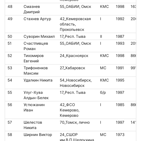
48
Смазнев
55_ОАБИИ, Омск
КМС
1998
1633
Дмитрий
49
Стахнев Артур
42_Кемеровская
I
1992
2007
область,
Прокопьевск
50
Суворин Михаил
17_Респ. Тыва
II
1987
51
Счастливцев
55_ОАБИИ, Омск
I
1993
2093
Роман
52
Тихомиров
24_Красноярск
КМС
1998
8667
Евгений
53
Трифоненков
27_Хабаровск
МС
1991
9910
Максим
54
Удалкин Никита
54_Новосибирск,
КМС
1995
Новосибирск
55
Улуг-Хува
17_Респ. Тыва
б/р
1997
Алдын-Белек
56
Устюжанин
42_ФСО
I
1985
8664
Иван
Кемерово,
Кемерово
57
Шелестов
70_Томск, лично
I
1997
1418
Никита
58
Ширнин Виктор
24_СШОР
МС
1973
им.В.П.Щедрухина,