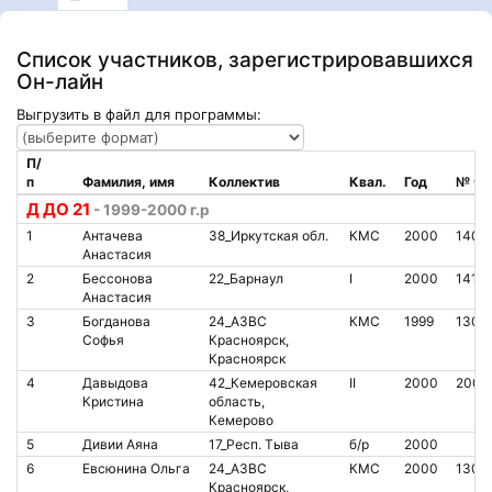
Список участников, зарегистрировавшихся
Он-лайн
Выгрузить в файл для программы:
П/
п
Фамилия, имя
Коллектив
Квал.
Год
№ чи
Д ДО 21
- 1999-2000 г.р
1
Антачева
38_Иркутская обл.
КМС
2000
1406
Анастасия
2
Бессонова
22_Барнаул
I
2000
1419
Анастасия
3
Богданова
24_АЗВС
КМС
1999
1302
Софья
Красноярск,
Красноярск
4
Давыдова
42_Кемеровская
II
2000
2007
Кристина
область,
Кемерово
5
Дивии Аяна
17_Респ. Тыва
б/р
2000
6
Евсюнина Ольга
24_АЗВС
КМС
2000
1302
Красноярск,