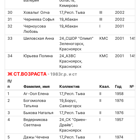
Валерия
область,
Кемерово
30
Ховалыг Олча
17_Респ. Тыва
III
2002
31
Чернеева Софья
19_Абакан
III
2002
32
Черноусова
19_Абакан
I
2001
Любовь
33
Шиловская Анна
24_СШОР "Олимп"
КМС
2001
1452
Зеленогорск,
Красноярск
34
Юрьева Полина
24_АЗВС
КМС
2001
1451
Красноярск,
Красноярск
Ж СТ.ВОЗРАСТА
- 1983г.р. и ст
П/
п
Фамилия, имя
Коллектив
Квал.
Год
№ чи
1
Аг-Оол Елена
17_Респ. Тыва
II
1958
2
Богомолова
19_Борус,
II
1976
Татьяна
Саяногорск
3
Быкова Наталья
17_Респ. Тыва
II
1976
4
Ведерникова
24_СК "Ориен-
I
1957
Светлана
Драйв",
Красноярск
5
Дажы Чечена
17_Респ. Тыва
I
1974