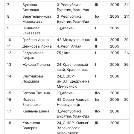
7
Бухаева
3_Республика
III
2005
2117
Светлана
Бурятия, Улан-Удэ
8
Веретельникова
3_Республика
Iю
2005
2138
Мирослава
Бурятия, Улан-Удэ
9
Гиманова
19_Абакан
I
2005
Елизавета
10
Грибова Ирина
42_Междуреченск
II
2005
2007
11
Денисова Ирина
4_Респ. Алтай
II
2005
12
Евдокимова
75_Чита
I
2005
2142
София
13
Жукова Полина
24_Красноярский
I
2005
8657
край, Красноярск
14
Злотникова
24_СШОР
I
2006
Людмила
им.В.П.Щедрухина,
Минусинск
15
Зотова Татьяна
19_Абакан
IIю
2006
16
Исаева
42_Орион-Азимут,
Iю
2005
2018
Елизавета
Новокузнецк
17
Калнынь Елена
3_Республика
IIю
2006
Бурятия, Улан-Удэ
18
Каменева
24_СШОР "Олимп"
III
2006
Валерия
Зеленогорск,
Красноярск