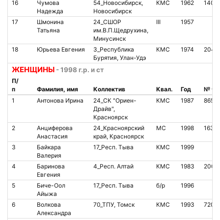
16
Чумова
54_Новосибирск,
КМС
1962
1404
Надежда
Новосибирск
17
Шмонина
24_СШОР
III
1957
Татьяна
им.В.П.Щедрухина,
Минусинск
18
Юрьева Евгения
3_Республика
КМС
1974
2040
Бурятия, Улан-Удэ
ЖЕНЩИНЫ
- 1998 г.р. и ст
П/
п
Фамилия, имя
Коллектив
Квал.
Год
№ чи
1
Антонова Ирина
24_СК "Ориен-
КМС
1987
8655
Драйв",
Красноярск
2
Анциферова
24_Красноярский
МС
1998
1633
Анастасия
край, Красноярск
3
Байкара
17_Респ. Тыва
КМС
1999
Валерия
4
Баринова
4_Респ. Алтай
КМС
1983
2008
Евгения
5
Биче-Оол
17_Респ. Тыва
б/р
1996
Айыжа
6
Волкова
70_ТПУ, Томск
КМС
1993
7201
Александра