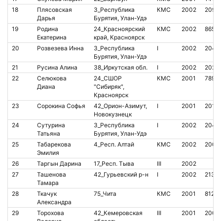
18
Плясовская
3_Республика
КМС
2002
2097
Дарья
Бурятия, Улан-Удэ
19
Родина
24_Красноярский
КМС
2002
8657
Екатерина
край, Красноярск
20
Розвезева Инна
3_Республика
I
2002
2040
Бурятия, Улан-Удэ
21
Русина Алина
38_Иркутская обл.
I
2002
2023
22
Селюкова
24_СШОР
КМС
2001
7890
Диана
"Сибиряк",
Красноярск
23
Сорокина Софья
42_Орион-Азимут,
I
2001
2018
Новокузнецк
24
Сутурина
3_Республика
I
2002
2040
Татьяна
Бурятия, Улан-Удэ
25
Табарекова
4_Респ. Алтай
КМС
2002
2008
Эмилия
26
Таргын Дарина
17_Респ. Тыва
III
2002
27
Ташенова
42_Гурьевский р-н
I
2002
2138
Тамара
28
Ткачук
75_Чита
КМС
2001
8120
Александра
29
Торохова
42_Кемеровская
III
2001
2007