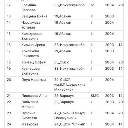
12
Еремина
38_Иркутская обл.
Iю
2004
2069
Варвара
13
Зайцева Диана
19_Абакан
II
2003
14
Изосимова
19_Абакан
II
2004
Устиния
15
Кильдерова
19_Абакан
III
2004
Екатерина
16
Кирина Ирина
38_Иркутская обл.
II
2003
1405
17
Кочеткова
19_Абакан
I
2003
Елизавета
18
Кривец Софья
55_Омск
I
2004
2024
19
Кузнецова
38_Иркутская обл.
I
2003
1411
Екатерина
20
Леус Надежда
24_СШОР
I
2004
им.В.П.Щедрухина,
Минусинск
21
Лиштаева Анна
22_Барнаул
КМС
2003
1422
22
Лобыгина
22_Барнаул
I
2003
2082
Марина
23
Лузгина
42_Орион-Азимут,
II
2004
2018
Виолетта
Новокузнецк
24
Мазурова
24_СШОР "Олимп"
I
2004
1452