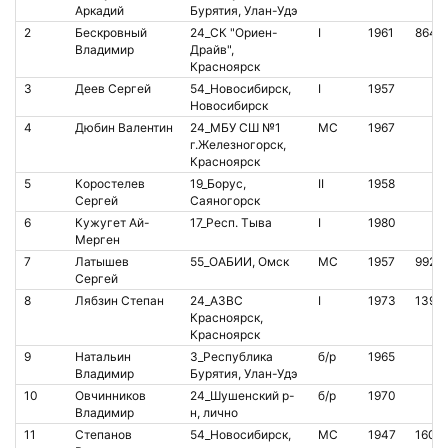
Аркадий
Бурятия, Улан-Удэ
2
Бескровный
24_СК "Ориен-
I
1961
8648
Владимир
Драйв",
Красноярск
3
Деев Сергей
54_Новосибирск,
I
1957
Новосибирск
4
Дюбин Валентин
24_МБУ СШ №1
МС
1967
г.Железногорск,
Красноярск
5
Коростелев
19_Борус,
II
1958
Сергей
Саяногорск
6
Кужугет Ай-
17_Респ. Тыва
I
1980
Мерген
7
Латышев
55_ОАБИИ, Омск
МС
1957
9920
Сергей
8
Лябзин Степан
24_АЗВС
I
1973
1393
Красноярск,
Красноярск
9
Натальин
3_Республика
б/р
1965
Владимир
Бурятия, Улан-Удэ
10
Овчинников
24_Шушенский р-
б/р
1970
Владимир
н, лично
11
Степанов
54_Новосибирск,
МС
1947
1602