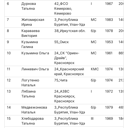
6
Дурнова
42_ФСО
I
1967
2007
Татьяна
Кемерово,
Кемерово
7
Житомирская
3_Республика
МС
1983
1403
Ирина
Бурятия, Улан-Удэ
8
Караваева
38_Иркутская обл.
б/р
1978
2069
Виктория
9
Кузьмина
55_Омск
МС
1953
1408
Галина
10
Кузьмина Ольга
24_СК "Ориен-
МС
1961
8654
Драйв",
Красноярск
11
Линкевич Ольга
24_Красноярский
КМС
1974
1302
край, Красноярск
12
Логутенко
75_Чита
б/р
1974
21351
Наталья
13
Лябзина
24_АЗВС
I
1972
1393
Татьяна
Красноярск,
Красноярск
14
Медвежонкова
3_Республика
б/р
1979
4651
Наталья
Бурятия, Улан-Удэ
15
Хлебодарова
3_Республика
III
1969
1841
Татьяна
Бурятия, Улан-Удэ