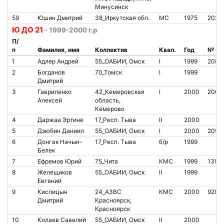
Минусинск
59
Юшин Дмитрий
38_Иркутская обл.
МС
1975
2023
Ю ДО 21
- 1999-2000 г.р
П/
п
Фамилия, имя
Коллектив
Квал.
Год
№ чи
1
Адлер Андрей
55_ОАБИИ, Омск
I
1999
2086
2
Богданов
70_Томск
I
1999
Дмитрий
3
Гавриленко
42_Кемеровская
I
2000
2007
Алексей
область,
Кемерово
4
Даржаа Эртине
17_Респ. Тыва
II
2000
5
Дзюбин Даниил
55_ОАБИИ, Омск
I
2000
2093
6
Донгак Начын-
17_Респ. Тыва
б/р
1999
Белек
7
Ефремов Юрий
75_Чита
КМС
1999
1397
8
Желещиков
55_ОАБИИ, Омск
II
1999
Евгений
9
Кислицын
24_АЗВС
КМС
2000
9201
Дмитрий
Красноярск,
Красноярск
10
Колаев Савелий
55_ОАБИИ, Омск
II
2000