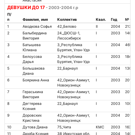
Анастасия
ДЕВУШКИ ДО 17
- 2003-2004 г.р
П/
п
Фамилия, имя
Коллектив
Квал.
Год
№ чи
1
Аводкова Софья
42_Белово
II
2004
2138
2
Балыбердина
24_ДЮСШ-1,
I
2003
1403
Виктория
Лесосибирск
3
Батышева
3_Республика
I
2004
4651
Юлиана
Бурятия, Улан-Удэ
4
Белоусова
3_Республика
I
2003
1841
Дарья
Бурятия, Улан-Удэ
5
Большакова
22_Барнаул
I
2004
1302
Диана
6
Бояркина Анна
42_Орион-Азимут,
I
2003
2018
Новокузнецк
7
Гераськина
42_Орион-Азимут,
I
2003
2018
Виктория
Новокузнецк
8
Дегтярева
22_Барнаул
I
2003
1006
Ксения
9
Доровских
42_Орион-Азимут,
I
2004
2018
Кристина
Новокузнецк
10
Дутова Диана
75_Чита
КМС
2003
1633
11
Дюрба Ксения
38_Иркутская обл.
I
2004
1406