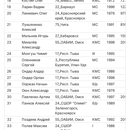
18
Костин Олег
74_Миасс, лично
КМС
1972
7211
19
Ларин Вадим
22_Барнаул
МС
1996
1220
20
Линкевич Олег
24_Красноярский
МС
1976
9755
край, Красноярск
21
Лукьяненко
75_Чита
МС
1991
8160
Алексей
22
Мальнев Игорь
27_Хабаровск
МС
1995
1592
23
Михалёв
55_ОАБИИ, Омск
КМС
1998
2093
Александр
24
Монгуш Чимит
17_Респ. Тыва
III
1995
25
Оленников
3_Республика
МС
1994
Сергей
Бурятия, Улан-Удэ
26
Ондар Алдар
17_Респ. Тыва
КМС
1986
27
Ондар Орлан
17_Респ. Тыва
КМС
1996
28
Ооржак Начын
17_Респ. Тыва
б/р
1997
29
Оюн Александр
17_Респ. Тыва
КМС
1976
30
Павленко Артем
55_ОАБИИ, Омск
КМС
1997
2093
31
Панков Алексей
24_СШОР "Олимп"
б/р
1989
Зеленогорск,
Красноярск
32
Поздеев Андрей
55_ОАБИИ, Омск
КМС
1992
2093
33
Полев Максим
24_СШОР
I
1986