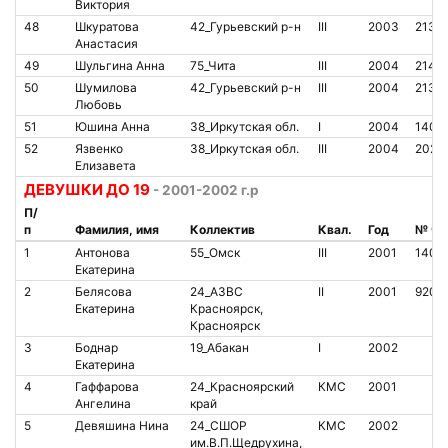
Виктория
48
Шкуратова
42_Гурьевский р-н
III
2003
2138
Анастасия
49
Шульгина Анна
75_Чита
III
2004
2142
50
Шумилова
42_Гурьевский р-н
III
2004
2138
Любовь
51
Юшина Анна
38_Иркутская обл.
I
2004
1406
52
Язвенко
38_Иркутская обл.
III
2004
2023
Елизавета
ДЕВУШКИ ДО 19
- 2001-2002 г.р
П/
п
Фамилия, имя
Коллектив
Квал.
Год
№ чи
1
Антонова
55_Омск
III
2001
1408
Екатерина
2
Белясова
24_АЗВС
II
2001
9201
Екатерина
Красноярск,
Красноярск
3
Боднар
19_Абакан
I
2002
Екатерина
4
Гаффарова
24_Красноярский
КМС
2001
Ангелина
край
5
Девяшина Нина
24_СШОР
КМС
2002
им.В.П.Щедрухина,