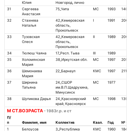
Юлия
Новгород, лично
31
Сергеева
75_Чита
МС
1993
1406
Анастасия
32
Стахнева
42_Кемеровская
I
1991
2007
Наталья
область,
Прокопьевск
33
Тузовская
42_Кемеровская
II
1989
2007
Олеся
область,
Прокопьевск
34
Тюлюш Чаяна
17_Респ. Тыва
III
1989
35
Холомянская
38_Иркутская обл.
МС
1997
2055
Мария
36
Шемонаева
22_Барнаул
КМС
1997
2117
Мария
37
Ширнина
24_СШОР
МС
1977
Татьяна
им.В.П.Щедрухина,
Минусинск
38
Шупикова Дарья
24_Красноярский
МС
1998
1393
край, Красноярск
М СТ.ВОЗРАСТА
- 1983г.р. и ст
П/
п
Фамилия, имя
Коллектив
Квал.
Год
№ чи
1
Белоусов
3_Республика
КМС
1960
1841