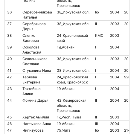
Полина
область,
Прокопьевск
36
Серебренникова
38_Иркутская обл.
Iю
2004
2078
Наталья
37
Серебрякова
38_Иркутская обл.
II
2003
2023
Дарья
38
Слепко
24_Красноярский
КМС
2003
Виктория
край
39
Соколова
19_Абакан
I
2004
Анастасия
40
Сокольникова
38_Иркутская обл.
I
2003
2029
Светлана
41
Стукалина Нина
38_Иркутская обл.
I
2004
2069
42
Теряева
24_Красноярский
I
2004
9201
Екатерина
край, Красноярск
43
Тохтобина
19_Абакан
I
2004
Алина
44
Фомина Дарья
42_Кемеровская
II
2004
2007
область,
Прокопьевск
45
Хертек Амилия
17_Респ. Тыва
II
2003
46
Чаптыкова Анна
19_Абакан
III
2004
47
Чипизубова
75_Чита
Iю
2003
2142