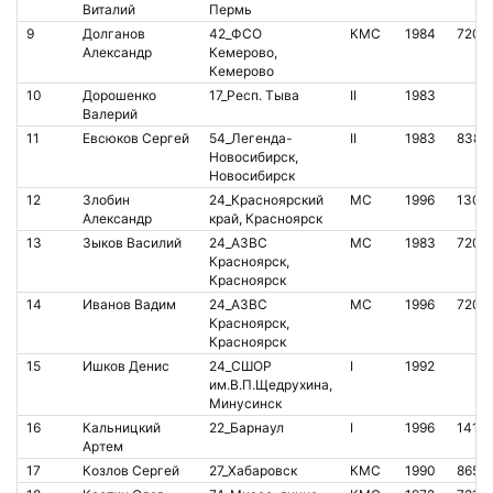
Виталий
Пермь
9
Долганов
42_ФСО
КМС
1984
7207
Александр
Кемерово,
Кемерово
10
Дорошенко
17_Респ. Тыва
II
1983
Валерий
11
Евсюков Сергей
54_Легенда-
II
1983
8383
Новосибирск,
Новосибирск
12
Злобин
24_Красноярский
МС
1996
1302
Александр
край, Красноярск
13
Зыков Василий
24_АЗВС
МС
1983
7201
Красноярск,
Красноярск
14
Иванов Вадим
24_АЗВС
МС
1996
7207
Красноярск,
Красноярск
15
Ишков Денис
24_СШОР
I
1992
им.В.П.Щедрухина,
Минусинск
16
Кальницкий
22_Барнаул
I
1996
1417
Артем
17
Козлов Сергей
27_Хабаровск
КМС
1990
8650