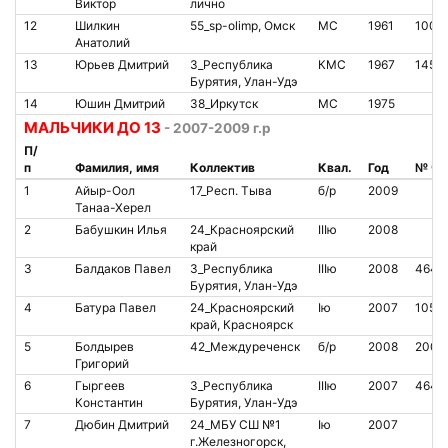
Виктор
лично
12
Шилкин
55_sp-olimp, Омск
МС
1961
1007
Анатолий
13
Юрьев Дмитрий
3_Республика
КМС
1967
1451
Бурятия, Улан-Удэ
14
Юшин Дмитрий
38_Иркутск
МС
1975
МАЛЬЧИКИ ДО 13
- 2007-2009 г.р
П/
п
Фамилия, имя
Коллектив
Квал.
Год
№ чи
1
Айыр-Оол
17_Респ. Тыва
б/р
2009
Танаа-Херел
2
Бабушкин Илья
24_Красноярский
IIIю
2008
край
3
Балдаков Павел
3_Республика
IIIю
2008
4640
Бурятия, Улан-Удэ
4
Батура Павел
24_Красноярский
Iю
2007
1055
край, Красноярск
5
Болдырев
42_Междуреченск
б/р
2008
2007
Григорий
6
Гыргеев
3_Республика
IIIю
2007
4640
Константин
Бурятия, Улан-Удэ
7
Дюбин Дмитрий
24_МБУ СШ №1
Iю
2007
г.Железногорск,