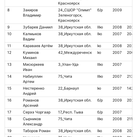
Красноярск
8
Закиров
24_СШОР "Олимп"
б/р
2009
Владимир
Зеленогорск,
Красноярск
9
Зубарев Даниил
38_Иркутская обл.
IIIю
2008
2023
10
Калмыков
38_Иркутская обл.
IIю
2007
2040
Вадим
11
Караваев Артём
38_Иркутская обл.
Iю
2008
2023
12
Куминов
42_Междуреченск
Iю
2007
2007
Михаил
13
Мисюркеев
3_Улан-Удэ
IIIю
2007
Иван
14
Набиуллин
75_Чита
IIIю
2007
2135
Артем
15
Нестеренко
22_Барнаул
Iю
2007
1428
Андрей
16
Романов
38_Иркутская обл.
б/р
2009
2023
Арсений
17
Серээ Чоргаар
17_Респ. Тыва
б/р
2007
18
Сырников
75_Чита
IIIю
2008
2110
Александр
19
Таборов Роман
38_Иркутская обл.
IIю
2008
2023