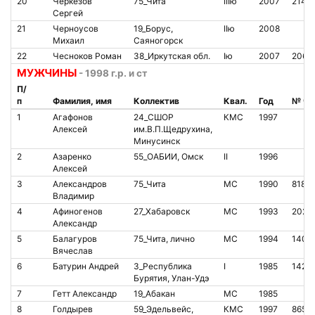
20
Черкезов
75_Чита
IIIю
2007
2142
Сергей
21
Черноусов
19_Борус,
IIю
2008
Михаил
Саяногорск
22
Чесноков Роман
38_Иркутская обл.
Iю
2007
2069
МУЖЧИНЫ
- 1998 г.р. и ст
П/
п
Фамилия, имя
Коллектив
Квал.
Год
№ чи
1
Агафонов
24_СШОР
КМС
1997
Алексей
им.В.П.Щедрухина,
Минусинск
2
Азаренко
55_ОАБИИ, Омск
II
1996
Алексей
3
Александров
75_Чита
МС
1990
8180
Владимир
4
Афиногенов
27_Хабаровск
МС
1993
2024
Александр
5
Балагуров
75_Чита, лично
МС
1994
1404
Вячеслав
6
Батурин Андрей
3_Республика
I
1985
1421
Бурятия, Улан-Удэ
7
Гетт Александр
19_Абакан
МС
1985
8
Голдырев
59_Эдельвейс,
КМС
1997
8654