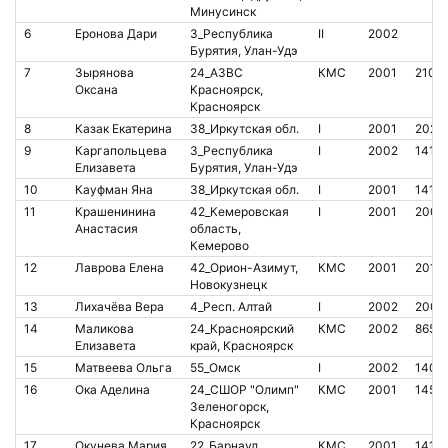
Минусинск
6
Еронова Дари
3_Республика
II
2002
Бурятия, Улан-Удэ
7
Зырянова
24_АЗВС
КМС
2001
2106
Оксана
Красноярск,
Красноярск
8
Казак Екатерина
38_Иркутская обл.
I
2001
2029
9
Каргапольцева
3_Республика
I
2002
1412
Елизавета
Бурятия, Улан-Удэ
10
Кауфман Яна
38_Иркутская обл.
I
2001
1415
11
Крашенинина
42_Кемеровская
I
2001
2004
Анастасия
область,
Кемерово
12
Лаврова Елена
42_Орион-Азимут,
КМС
2001
2018
Новокузнецк
13
Лихачёва Вера
4_Респ. Алтай
I
2002
2008
14
Маликова
24_Красноярский
КМС
2002
8657
Елизавета
край, Красноярск
15
Матвеева Ольга
55_Омск
I
2002
1408
16
Ока Аделина
24_СШОР "Олимп"
КМС
2001
1452
Зеленогорск,
Красноярск
17
Окунева Мария
22_Барнаул
КМС
2001
1419