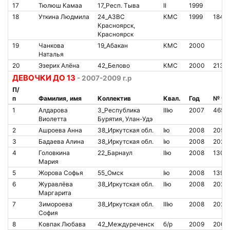
17
Тюлюш Камаа
17_Респ. Тыва
II
1999
18
Уткина Людмила
24_АЗВС
КМС
1999
1841
Красноярск,
Красноярск
19
Чанкова
19_Абакан
КМС
2000
Наталья
20
Эзерих Алёна
42_Белово
КМС
2000
2138
ДЕВОЧКИ ДО 13
- 2007-2009 г.р
П/
п
Фамилия, имя
Коллектив
Квал.
Год
№ чи
1
Алдарова
3_Республика
IIIю
2007
4651
Виолетта
Бурятия, Улан-Удэ
2
Ашроева Анна
38_Иркутская обл.
Iю
2008
2055
3
Бадаева Алина
38_Иркутская обл.
Iю
2008
2023
4
Головкина
22_Барнаул
IIю
2008
1302
Мария
5
Жорова Софья
55_Омск
Iю
2008
1393
6
Журавлёва
38_Иркутская обл.
IIю
2008
2023
Маргарита
7
Зимороева
38_Иркутская обл.
IIIю
2008
2023
София
8
Ковпак Любава
42_Междуреченск
б/р
2009
2007