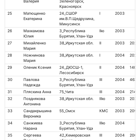
Валерия
Зеленогорск,
Красноярск
25
Матющенко
24_СШОР
I
2003
Екатерина
им.В.П.Щедрухина,
Минусинск
26
Махкамова
3_Республика
IIю
2003
Юлия
Бурятия, Улан-Удэ
27
Михайленко
38_Иркутская обл.
II
2003
2022
Мария
28
Ножнинова
38_Иркутская обл.
I
2004
2023
Мария
29
Оленик Ксения
24_ДЮСШ-1,
II
2004
1403
Лесосибирск
30
Павлова
3_Республика
III
2004
4632
Надежда
Бурятия, Улан-Удэ
31
Пляскина Анна
75_Чита
III
2004
2142
32
Позднякова
38_Иркутская обл.
IIIю
2003
2023
Антонина
33
Сандакрышина
55_Омск
КМС
2003
2093
Вероника
34
Санжиева
3_Республика
IIIю
2004
Нарана
Бурятия, Улан-Удэ
35
Сергеева
42_Кемеровская
III
2004
2007