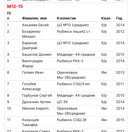
М12-15
П/
п
Фамилия, имя
Коллектив
Квал.
Год
1
Альмяев Евсей
ЦО №10 (средние)
б/р
2014
2
Базаренко
Рыбинск лицей2 ст
б/р
2012
Михаил
3
Баранов
ЦО №10 (средние)
б/р
2014
Дмитрий
4
Башилов Даниил
Медведи- 44 средние
б/р
2015
5
Виноградов
Рыбинск РКК-2
б/р
2014
Федор
6
Галкин Иван
Оранжевые
IIIю
2013
Мы-28(средние)
7
Голубев
Рыбинск СОШ 6 мл
б/р
2011
Александр
8
Горбунов Сергей
Медведи- 44 средние
б/р
2015
9
Дрожжин Артем
ЦО 36
б/р
2014
10
Иванов Кирилл
Оранжевые
IIIю
2014
Мы-28(средние)
11
Казанцев
Рыбинск СОШ 28
IIIю
2015
Тимофей
12
Казнаков Савва
Рыбинск РКК-2
б/р
2012