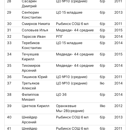
28
Сасарин
ЦО №10 (средние)
б/р
2011
Дмитрий
29
Сентюрин
ЦО 15 младшие
б/р
2013
Константин
30
Смирнов Никита
Рыбинск СОШ 6 мл
б/р
2011
31
Соловьев Илья
Медведи- 44 средние
б/р
2015
32
Тарасов Иван
РПГ
б/р
2014
33
Теребиков
ЦО 15 младшие
б/р
2014
Константин
34
Течуешев
Медведи- 44 средние
б/р
2015
Кирилл
35
Тихомиров
Медведи- 44 средние
б/р
2014
Арсений
36
Тишинов Юрий
ЦО №10 (средние)
б/р
2011
37
Третьяков
ЦО №10 (средние)
IIю
2014
Алексей
38
Филиппов
ЦО 36
б/р
2014
Михаил
39
Цветков Кирилл
Оранжевые
IIIю
2012
Мы-28(средние)
40
Шнейдер
Рыбинск СОШ 6 мл
б/р
2013
Арсений
41
Шнейдер
Рыбинск СОШ 6 мл
б/р
2011