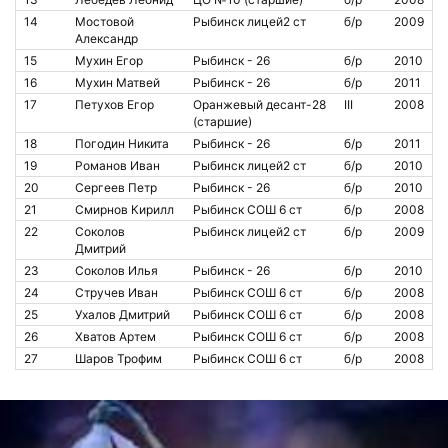
14
Мостовой
Рыбинск лицей2 ст
б/р
2009
Александр
15
Мухин Егор
Рыбинск - 26
б/р
2010
16
Мухин Матвей
Рыбинск - 26
б/р
2011
17
Петухов Егор
Оранжевый десант-28
III
2008
(старшие)
18
Погодин Никита
Рыбинск - 26
б/р
2011
19
Романов Иван
Рыбинск лицей2 ст
б/р
2010
20
Сергеев Петр
Рыбинск - 26
б/р
2010
21
Смирнов Кирилл
Рыбинск СОШ 6 ст
б/р
2008
22
Соколов
Рыбинск лицей2 ст
б/р
2009
Дмитрий
23
Соколов Илья
Рыбинск - 26
б/р
2010
24
Стручев Иван
Рыбинск СОШ 6 ст
б/р
2008
25
Ухалов Дмитрий
Рыбинск СОШ 6 ст
б/р
2008
26
Хватов Артем
Рыбинск СОШ 6 ст
б/р
2008
27
Шаров Трофим
Рыбинск СОШ 6 ст
б/р
2008