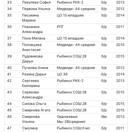
33
Пакулева Софья
Рыбинск РКК-2
б/р
2013
34
Первова Ульяна
Медведи- 44 средние
б/р
2012
35
Писакина
ЦО 15 младшие
б/р
2014
Марина
36
Повзанюк
РПГ
б/р
2011
Александра
37
Пона Милана
ЦО 15 младшие
б/р
2014
38
Поповцева
Медведи- 44 средние
б/р
2015
Анастасия
39
Пудовикова
Рыбинск СОШ 28
б/р
2015
Дарья
40
Пучкова Алина
Медведи- 44 средние
б/р
2012
41
Разина Дарья
ЦО 36
б/р
2014
42
Сергеева
Рыбинск РКК-2
б/р
2013
Екатерина
43
Серякова
Рыбинск СОШ 28
б/р
2015
Александра
44
Сизова Ольга
Рыбинск СОШ 28
б/р
2015
45
Смирнова Агата
Рыбинск СОШ 28
б/р
2015
46
Смирнова
Оранжевые
IIIю
2013
Ульяна
Мы-28(средние)
47
Смолина
Рыбинск СОШ 6 мл
б/р
2011