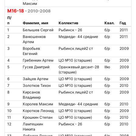
Максим
М16-18
- 2010-2008
П/
п
Фамилия, имя
Коллектив
Квал.
Год
1
Белышев Сергей
Рыбинск - 26
б/р
2011
2
Ванюшенков
Медведи- 44 средние
б/р
2011
Артем
3
Воробьев
Рыбинск лицей2 ст
б/р
2009
Евгений
4
Гребенкин Артем
ЦО №10 (старшие)
б/р
2009
5
Гусев Дмитрий
Оранжевый десант-28
IIIю
2009
(старшие)
6
Зайцев Артем
ЦО №10 (старшие)
б/р
2009
7
Золотков Тихон
ЦО №10 (старшие)
б/р
2010
8
Кирсанов
Рыбинск лицей2 ст
б/р
2009
Владимир
9
Королев Максим
Медведи- 44 средние
б/р
2010
10
Коротков Леонид
ЦО №10 (старшие)
б/р
2009
11
Крошкин Степан
ЦО №10 (старшие)
б/р
2010
12
Ламтешкин
Рыбинск - 26
б/р
2010
Никита
13
Лебедев Леонид
ЦО №10 (старшие)
б/р
2008