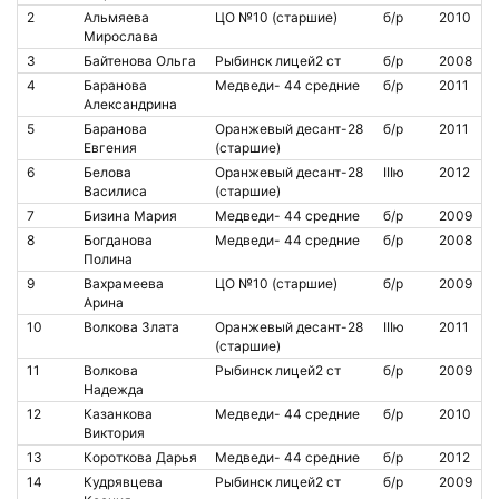
2
Альмяева
ЦО №10 (старшие)
б/р
2010
Мирослава
3
Байтенова Ольга
Рыбинск лицей2 ст
б/р
2008
4
Баранова
Медведи- 44 средние
б/р
2011
Александрина
5
Баранова
Оранжевый десант-28
б/р
2011
Евгения
(старшие)
6
Белова
Оранжевый десант-28
IIIю
2012
Василиса
(старшие)
7
Бизина Мария
Медведи- 44 средние
б/р
2009
8
Богданова
Медведи- 44 средние
б/р
2008
Полина
9
Вахрамеева
ЦО №10 (старшие)
б/р
2009
Арина
10
Волкова Злата
Оранжевый десант-28
IIIю
2011
(старшие)
11
Волкова
Рыбинск лицей2 ст
б/р
2009
Надежда
12
Казанкова
Медведи- 44 средние
б/р
2010
Виктория
13
Короткова Дарья
Медведи- 44 средние
б/р
2012
14
Кудрявцева
Рыбинск лицей2 ст
б/р
2009