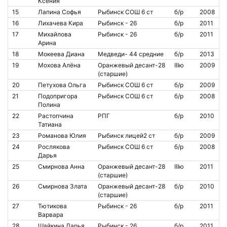
Ксения
15
Лапина Софья
Рыбинск СОШ 6 ст
б/р
2008
16
Лихачева Кира
Рыбинск - 26
б/р
2011
17
Михайлова
Рыбинск - 26
б/р
2011
Арина
18
Мокеева Диана
Медведи- 44 средние
б/р
2013
19
Мохова Алёна
Оранжевый десант-28
IIIю
2009
(старшие)
20
Петухова Ольга
Рыбинск СОШ 6 ст
б/р
2009
21
Подопригора
Рыбинск СОШ 6 ст
б/р
2008
Полина
22
Растопчина
РПГ
б/р
2010
Татиана
23
Романова Юлия
Рыбинск лицей2 ст
б/р
2009
24
Рослякова
Рыбинск СОШ 6 ст
б/р
2008
Дарья
25
Смирнова Анна
Оранжевый десант-28
IIIю
2011
(старшие)
26
Смирнова Злата
Оранжевый десант-28
б/р
2010
(старшие)
27
Тютикова
Рыбинск - 26
б/р
2011
Варвара
28
Шайкина Дарья
Рыбинск - 26
б/р
2011