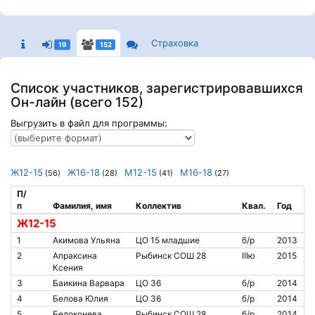
Страховка
19
152
Список участников, зарегистрировавшихся
Он-лайн (всего 152)
Выгрузить в файл для программы:
Ж12-15
Ж16-18
М12-15
М16-18
(56)
(28)
(41)
(27)
П/
п
Фамилия, имя
Коллектив
Квал.
Год
Ж12-15
1
Акимова Ульяна
ЦО 15 младшие
б/р
2013
2
Апраксина
Рыбинск СОШ 28
IIIю
2015
Ксения
3
Баикина Варвара
ЦО 36
б/р
2014
4
Белова Юлия
ЦО 36
б/р
2014
5
Белоконева
Рыбинск СОШ 28
б/р
2014