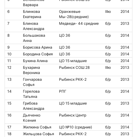
Варвара
6
Блинкова
Оранжевые
IIIю
2014
Екатерина
Мы-28(средние)
7
Блинова
Медведи- 44 средние
б/р
2013
Александра
8
Большакова
ЦО 36
б/р
2014
Анна
9
Борисова Арина
ЦО 36
б/р
2014
10
Бородина София
ЦО 36
б/р
2014
11
Букина Алина
ЦО 15 младшие
б/р
2014
12
Бухарина
Рыбинск СОШ 28
IIIю
2013
Вероника
13
Гончарова
Рыбинск РКК-2
б/р
2013
Софья
14
Горелова
РПГ
б/р
2014
Татьяна
15
Грибова
ЦО 15 младшие
б/р
2013
Александра
16
Дьяченко
Рыбинск Центр
б/р
2014
Ксения
17
Жилкина Софья
ЦО №10 (средние)
б/р
2014
18
Жильцова Софья
Рыбинск РКК-2
б/р
2013