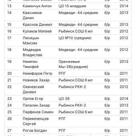
13
Каменчук Антон
ЦО 15 младшие
б/р
2014
14
Квасников
Медведи- 44 средние
б/р
2013
Данил
15
Краснов Даниил
Медведи- 44 средние
б/р
2013
16
Кулаков Матвей
Рыбинск СОШ 6 мл
б/р
2012
17
Лисицын
ЦО №10 (средние)
б/р
2012
Максим
18
Медведев
Медведи- 44 средние
б/р
2012
Владислав
19
Никитин
Оранжевые
б/р
2013
Тимофей
Мы-28(средние)
20
Никифоров Петр
РПГ
б/р
2011
21
Новиков Захар
Рыбинск СОШ 6 мл
б/р
2011
22
Оканевский
Рыбинск РКК-2
б/р
2012
Даниил
23
Орлов Егор
ЦО 36
б/р
2014
24
Папалин Захар
Рыбинск РКК-2
б/р
2013
25
Парфенов Семен
Рыбинск СОШ 6 мл
б/р
2011
26
Перевезенцев
РПГ
б/р
2011
Сергей
27
Рогов Богдан
РПГ
б/р
2011