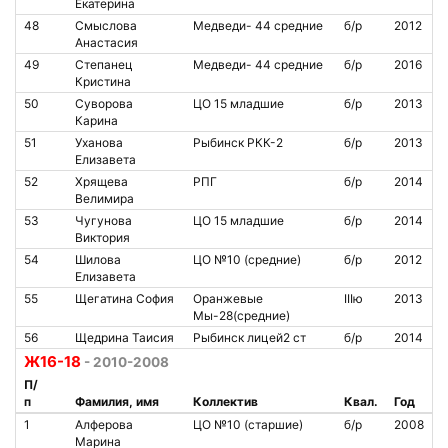
Екатерина
48
Смыслова
Медведи- 44 средние
б/р
2012
Анастасия
49
Степанец
Медведи- 44 средние
б/р
2016
Кристина
50
Суворова
ЦО 15 младшие
б/р
2013
Карина
51
Уханова
Рыбинск РКК-2
б/р
2013
Елизавета
52
Хрящева
РПГ
б/р
2014
Велимира
53
Чугунова
ЦО 15 младшие
б/р
2014
Виктория
54
Шилова
ЦО №10 (средние)
б/р
2012
Елизавета
55
Щегатина София
Оранжевые
IIIю
2013
Мы-28(средние)
56
Щедрина Таисия
Рыбинск лицей2 ст
б/р
2014
Ж16-18
- 2010-2008
П/
п
Фамилия, имя
Коллектив
Квал.
Год
1
Алферова
ЦО №10 (старшие)
б/р
2008
Марина