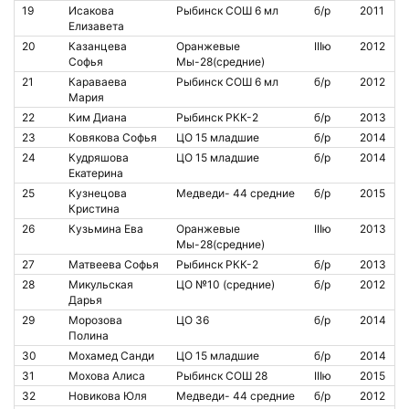
19
Исакова
Рыбинск СОШ 6 мл
б/р
2011
Елизавета
20
Казанцева
Оранжевые
IIIю
2012
Софья
Мы-28(средние)
21
Караваева
Рыбинск СОШ 6 мл
б/р
2012
Мария
22
Ким Диана
Рыбинск РКК-2
б/р
2013
23
Ковякова Софья
ЦО 15 младшие
б/р
2014
24
Кудряшова
ЦО 15 младшие
б/р
2014
Екатерина
25
Кузнецова
Медведи- 44 средние
б/р
2015
Кристина
26
Кузьмина Ева
Оранжевые
IIIю
2013
Мы-28(средние)
27
Матвеева Софья
Рыбинск РКК-2
б/р
2013
28
Микульская
ЦО №10 (средние)
б/р
2012
Дарья
29
Морозова
ЦО 36
б/р
2014
Полина
30
Мохамед Санди
ЦО 15 младшие
б/р
2014
31
Мохова Алиса
Рыбинск СОШ 28
IIIю
2015
32
Новикова Юля
Медведи- 44 средние
б/р
2012