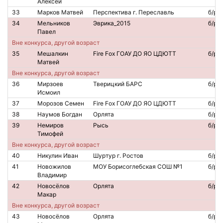
Алексей
33
Марков Матвей
Перспектива г. Переславль
б/р
34
Мельников
Эврика_2015
б/р
Павел
Вне конкурса, другой возраст
35
Мешалкин
Fire Fox ГОАУ ДО ЯО ЦДЮТТ
б/р
Матвей
Вне конкурса, другой возраст
36
Мирзоев
Тверицкий БАРС
б/р
Исмоил
37
Морозов Семен
Fire Fox ГОАУ ДО ЯО ЦДЮТТ
б/р
38
Наумов Богдан
Орлята
б/р
39
Немиров
Рысь
б/р
Тимофей
Вне конкурса, другой возраст
40
Никулин Иван
Шуртур г. Ростов
б/р
41
Новожилов
МОУ Борисоглебская СОШ №1
б/р
Владимир
42
Новосёлов
Орлята
б/р
Макар
Вне конкурса, другой возраст
43
Новосёлов
Орлята
б/р