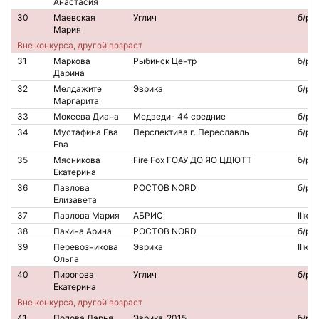
Анастасия
30
Маевская
Углич
б/р
Мария
Вне конкурса, другой возраст
31
Маркова
Рыбинск Центр
б/р
Дарина
32
Мелдажите
Эврика
б/р
Маргарита
33
Мокеева Диана
Медведи- 44 средние
б/р
34
Мустафина Ева
Перспектива г. Переславль
б/р
Ева
35
Мясникова
Fire Fox ГОАУ ДО ЯО ЦДЮТТ
б/р
Екатерина
36
Павлова
РОСТОВ NORD
б/р
Елизавета
37
Павлова Мария
АБРИС
IIIю
38
Пакина Арина
РОСТОВ NORD
б/р
39
Перевозникова
Эврика
IIIю
Ольга
40
Пирогова
Углич
б/р
Екатерина
Вне конкурса, другой возраст
41
Попова Дарья
Эврика_2015
б/р