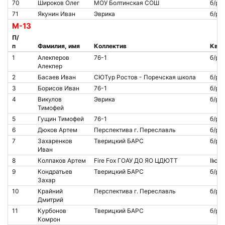
70
Широков Олег
МОУ Болтинская СОШ
б/р
71
Якунин Иван
Эврика
б/р
М-13
П/
п
Фамилия, имя
Коллектив
Квал
1
Алекперов
76-1
б/р
Алекпер
2
Басаев Иван
СЮТур Ростов - Поречская школа
б/р
3
Борисов Иван
76-1
б/р
4
Викулов
Эврика
б/р
Тимофей
5
Гущин Тимофей
76-1
б/р
6
Дюков Артем
Перспектива г. Переславль
б/р
7
Захаренков
Тверицкий БАРС
б/р
Иван
8
Колпаков Артем
Fire Fox ГОАУ ДО ЯО ЦДЮТТ
IIю
9
Кондратьев
Тверицкий БАРС
б/р
Захар
10
Крайний
Перспектива г. Переславль
б/р
Дмитрий
11
Курбонов
Тверицкий БАРС
б/р
Комрон