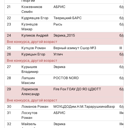
Георгий
21
Кожевников
АБРИС
б/р
Семён
22
Кудрявцев Егор
Тверицкий БАРС
б/р
23
Кузнецов
Рысь
б/р
Макар
24
Куликов Андрей
Эврика_2015
б/р
Вне конкурса, другой возраст
25
Купцов Роман
Верный азимут Сшор №3
III
26
Курицын Егор
Углич
б/р
Вне конкурса, другой возраст
27
Курышев
Эврика
б/р
Владимир
28
Лапшин
РОСТОВ NORD
б/р
Максим
29
Ларионов
Fire Fox ГОАУ ДО ЯО ЦДЮТТ
б/р
Александр
Вне конкурса, другой возраст
30
Ломанов Роман
МОУЦДОДим.Н.М.ТарарушкинаВахр
б/р
31
Лоскутов
АБРИС
IIIю
Роман
32
Майзель
Эврика
IIIю