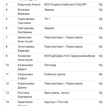
3
Борунова Алеся
МОУ Борисоглебская СОШ №1
б/р
4
Волкова
Эврика
б/р
Варвара
5
Герасимова
76-1
б/р
Светлана
6
Григорьева
Эврика
б/р
Екатерина
7
Денисова
Перспектива г. Переславль
б/р
Анастасия
8
Золотарева
Перспектива г. Переславль
б/р
Варвара
9
Казакова
МОУЦДОДим.Н.М.ТарарушкинаВахр
б/р
Анастасия
10
Казанцева
Легенда
б/р
Дарья
11
Казанцева
Рыбинск Центр
IIIю
Софья
12
Ковалькова
Перспектива г. Переславль
б/р
Диана
13
Костина
Ярославль, лично
б/р
Екатерина
14
Кравченко
Шуртур г. Ростов
б/р
Юлиана