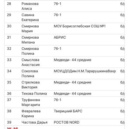
28
Романова
76-1
б/р
Алиса
29
Савина
76-1
б/р
Екатерина
30
Смирнова
МОУ Борисоглебская СОШ №1
б/р
Мария
31
Смирнова
АБРИС
б/р
Милана
32
Смирнова
76-1
б/р
Полина
33
Смыслова
Медведи- 44 средние
б/р
Анастасия
34
Соколова
МОУЦДОДим.Н.М.ТарарушкинаВахр
б/р
Полина
35
Стрелкова
Медведи- 44 средние
б/р
Виктория
36
Тихова Полина
Медведи- 44 средние
б/р
37
Труфанова
76-1
б/р
Маргарита
38
Февралева
Тверицкий БАРС
б/р
Карина
39
Частова Дарья
РОСТОВ NORD
б/р