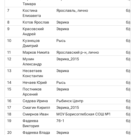
Тамара
7
Костина
Ярославль, лично
б/р
Елизавета
8
Котов Ярослав
Эврика
б/р
9
Красовский
Эврика
б/р
Андрей
10
Кузнецов
Рысь
б/р
Дмитрий
11
Марков Никита
Ярославский р-н, лично
б/р
12
Мухин
Эврика_2015
б/р
Александр
13
Несветаев
Эврика
б/р
Константин
14
Нечаев Юрий
Рысь
б/р
15
Постников
Эврика
б/р
Арсений
16
Седова Ирина
Рыбинск Центр
б/р
17
Смагин Кирилл
Эврика_2015
б/р
18
Смирнов Иван
МОУ Борисоглебская СОШ №1
б/р
19
Фадеева
76-1
б/р
Виктория
20
Фадеева Влада
Эврика
б/р