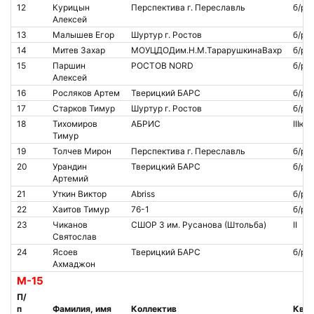
12
Курицын
Перспектива г. Переславль
б/р
Алексей
13
Малышев Егор
Шуртур г. Ростов
б/р
14
Митев Захар
МОУЦДОДим.Н.М.ТарарушкинаВахр
б/р
15
Паршин
РОСТОВ NORD
б/р
Алексей
16
Росляков Артем
Тверицкий БАРС
б/р
17
Старков Тимур
Шуртур г. Ростов
б/р
18
Тихомиров
АБРИС
IIIю
Тимур
19
Толчев Мирон
Перспектива г. Переславль
б/р
20
Урандин
Тверицкий БАРС
б/р
Артемий
21
Уткин Виктор
Abriss
б/р
22
Хаитов Тимур
76-1
б/р
23
Чиканов
СШОР 3 им. Русанова (Штольба)
II
Святослав
24
Ясоев
Тверицкий БАРС
б/р
Ахмаджон
М-15
П/
п
Фамилия, имя
Коллектив
Квал