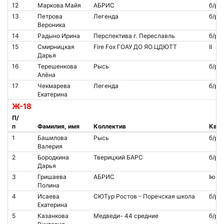
12
Маркова Майя
АБРИС
б/р
13
Петрова
Легенда
б/р
Вероника
14
Радыно Ирина
Перспектива г. Переславль
б/р
15
Смирницкая
Fire Fox ГОАУ ДО ЯО ЦДЮТТ
II
Дарья
16
Терешенкова
Рысь
б/р
Алёна
17
Чекмарева
Легенда
б/р
Екатерина
Ж-18
П/
п
Фамилия, имя
Коллектив
Квал
1
Башилова
Рысь
б/р
Валерия
2
Бородкина
Тверицкий БАРС
б/р
Дарья
3
Гришаева
АБРИС
Iю
Полина
4
Исаева
СЮТур Ростов - Поречская школа
б/р
Екатерина
5
Казанкова
Медведи- 44 средние
б/р