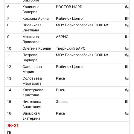
Виктория
6
Калинина
РОСТОВ NORD
б/р
Валерия
7
Кокрина Арина
Рыбинск Центр
IIIю
8
Лисенкова
МОУ Борисоглебская СОШ №1
б/р
Светлана
9
Мошкина
АБРИС
IIю
Ярослава
10
Олегина Ксения
Тверицкий БАРС
б/р
11
Петрова
МОУ Борисоглебская СОШ №1
б/р
Варвара
12
Савельева
Рыбинск Центр
III
Мария
13
Соловьёва
Рысь
б/р
Маргарита
14
Хлестунова
Рысь
б/р
Кристина
15
Чистякова
Эврика
IIIю
Анастасия
16
Эдомская
Рысь
б/р
Екатерина
Ж-21
П/