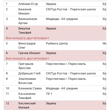
1
Алёнкин Егор
Эврика
б/р
2
Баженов
СЮТур Ростов - Поречская школа
б/р
Михаил
3
Ванюшенков
Медведи- 44 средние
б/р
Артем
4
Викулов
Эврика
б/р
Тимофей
Вне конкурса, другой возраст
5
Виноградов
Рыбинск Центр
IIIю
Олег
6
Грачев Михаил
Эврика
б/р
Вне конкурса, другой возраст
7
Григорьев
Перспектива г. Переславль
б/р
Ярослав
8
Добрецов Глеб
СЮТур Ростов - Поречская школа
б/р
9
Земляникин
Перспектива г. Переславль
б/р
Вячеслав
10
Казнаков Савва
Медведи- 44 средние
б/р
11
Касьяненко
76-1
б/р
Тимофей
12
Кислинский
Эврика
б/р
Матвей