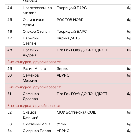
Максим
44
Новоторженцев
Тверицкий БАРС
б/р
Михаил
45
Овчинников
РОСТОВ NORD
б/р
Артем
46
Олехов Степан
Тверицкий БАРС
б/р
47
Парыгин
Эврика_2015
б/р
Степан
48
Постных
Fire Fox ГОАУ ДО ЯО ЦДЮТТ
IIIю
Андрей
Вне конкурса, другой возраст
49
Разин Макар
Эврика
б/р
50
Семёнов
АБРИС
б/р
Максим
Вне конкурса, другой возраст
51
Семенов
Fire Fox ГОАУ ДО ЯО ЦДЮТТ
б/р
Ярослав
Вне конкурса, другой возраст
52
Сивцов
МОУ Болтинская СОШ
б/р
Дмитрий
53
Сметанин Илья
Углич
б/р
54
Смирнов Павел
АБРИС
б/р