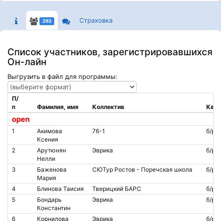
Страховка
293
Список участников, зарегистрировавшихся
Он-лайн
Выгрузить в файл для программы:
П/
п
Фамилия, имя
Коллектив
Квал
open
1
Акимова
76-1
б/р
Ксения
2
Арутюнян
Эврика
б/р
Нелли
3
Баженова
СЮТур Ростов - Поречская школа
б/р
Мария
4
Блинова Таисия
Тверицкий БАРС
б/р
5
Бондарь
Эврика
б/р
Константин
6
Корнилова
Эврика
б/р