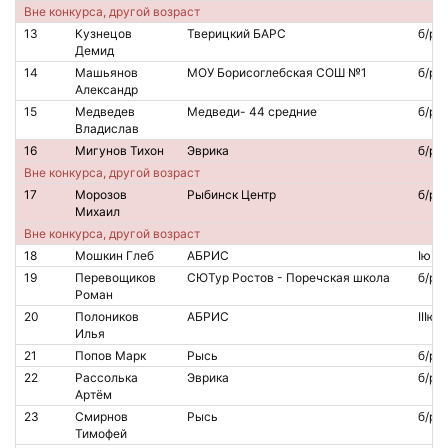
Вне конкурса, другой возраст
13
Кузнецов
Тверицкий БАРС
б/р
Демид
14
Машьянов
МОУ Борисоглебская СОШ №1
б/р
Александр
15
Медведев
Медведи- 44 средние
б/р
Владислав
16
Мигунов Тихон
Эврика
б/р
Вне конкурса, другой возраст
17
Морозов
Рыбинск Центр
б/р
Михаил
Вне конкурса, другой возраст
18
Мошкин Глеб
АБРИС
Iю
19
Перевощиков
СЮТур Ростов - Поречская школа
б/р
Роман
20
Полоников
АБРИС
IIIю
Илья
21
Попов Марк
Рысь
б/р
22
Рассолька
Эврика
б/р
Артём
23
Смирнов
Рысь
б/р
Тимофей