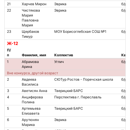
21
Харчев Мирон
Эврика
б/р
22
Чистякова
Эврика
б/р
Мария
Павловна
Мария
23
Щербаков
МОУ Борисоглебская СОШ №1
б/р
Тимур
Ж-12
П/
п
Фамилия, имя
Коллектив
Квал
1
Абрамова
Углич
б/р
Арина
Вне конкурса, другой возраст
2
Авдеева
СЮТур Ростов - Поречская школа
б/р
Василиса
3
Аветисян Анна
Тверицкий БАРС
б/р
4
Анциферова
Перспектива г. Переславль
б/р
Полина
5
Артемьева
Тверицкий БАРС
б/р
Елизавета
6
Арутюнян
Эврика
б/р
Марика