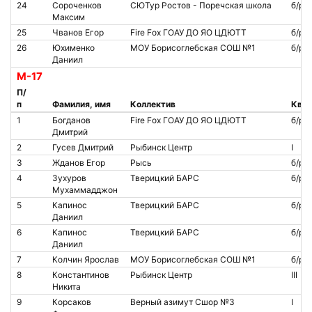
24
Сороченков
СЮТур Ростов - Поречская школа
б/р
Максим
25
Чванов Егор
Fire Fox ГОАУ ДО ЯО ЦДЮТТ
б/р
26
Юхименко
МОУ Борисоглебская СОШ №1
б/р
Даниил
М-17
П/
п
Фамилия, имя
Коллектив
Квал
1
Богданов
Fire Fox ГОАУ ДО ЯО ЦДЮТТ
б/р
Дмитрий
2
Гусев Дмитрий
Рыбинск Центр
I
3
Жданов Егор
Рысь
б/р
4
Зухуров
Тверицкий БАРС
б/р
Мухаммадджон
5
Капинос
Тверицкий БАРС
б/р
Даниил
6
Капинос
Тверицкий БАРС
б/р
Даниил
7
Колчин Ярослав
МОУ Борисоглебская СОШ №1
б/р
8
Константинов
Рыбинск Центр
III
Никита
9
Корсаков
Верный азимут Сшор №3
I