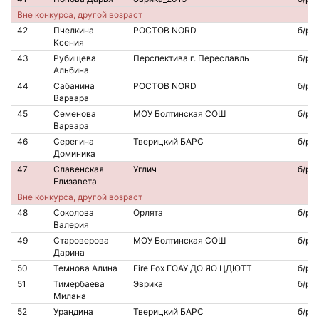
Вне конкурса, другой возраст
42
Пчелкина
РОСТОВ NORD
б/р
Ксения
43
Рубищева
Перспектива г. Переславль
б/р
Альбина
44
Сабанина
РОСТОВ NORD
б/р
Варвара
45
Семенова
МОУ Болтинская СОШ
б/р
Варвара
46
Серегина
Тверицкий БАРС
б/р
Доминика
47
Славенская
Углич
б/р
Елизавета
Вне конкурса, другой возраст
48
Соколова
Орлята
б/р
Валерия
49
Староверова
МОУ Болтинская СОШ
б/р
Дарина
50
Темнова Алина
Fire Fox ГОАУ ДО ЯО ЦДЮТТ
б/р
51
Тимербаева
Эврика
б/р
Милана
52
Урандина
Тверицкий БАРС
б/р