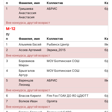
п
Фамилия, имя
Коллектив
Квал
1
Гришаева
АБРИС
б/р
Анастассия
Анастасия
Вне конкурса, другой возраст
М-12
П/
п
Фамилия, имя
Коллектив
Квал
1
Альмяев Евсей
Рыбинск Центр
IIIю
2
Асоев Артемий
Эврика_2015
б/р
Вне конкурса, другой возраст
3
Боровиков
МОУ Болтинская СОШ
б/р
Мирон
4
Брызгалов
МОУ Болтинская СОШ
б/р
Артур
5
Варенцов
АБРИС
IIIю
Леонид
Вне конкурса, другой возраст
6
Власов Кирилл
Fire Fox ГОАУ ДО ЯО ЦДЮТТ
б/р
7
Волков Иван
Орлята
б/р
Вне конкурса, другой возраст