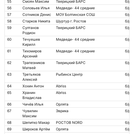
55
Смоян Максим
Тверицкий БАРС
б/р
56
Соловьев Илья
Медведи- 44 средние
б/р
57
Сотников Денис
МОУ Болтинская СОШ
б/р
58
Старков Никита
Шуртур г. Ростов
б/р
59
Султанов
Тверицкий БАРС
б/р
Родион
60
Течуешев
Медведи- 44 средние
б/р
Кирилл
61
Тихомиров
Медведи- 44 средние
б/р
Арсений
62
Трапезников
Тверицкий БАРС
б/р
Матвей
63
Третьяков
Рыбинск Центр
б/р
Алексей
64
Хохин Антон
Abriss
б/р
65
Хранин
Abriss
б/р
Владислав
66
Чичёв Илья
Орлята
б/р
67
Чувилин
Эврика
б/р
Максим
68
Шепитко Макар
РОСТОВ NORD
б/р
69
Широков Артём
Орлята
б/р