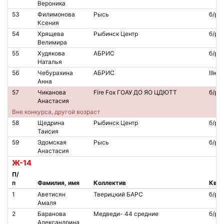
Вероника
53
Филимонова
Рысь
б/р
Ксения
54
Хрящева
Рыбинск Центр
б/р
Велимира
55
Худякова
АБРИС
б/р
Наталья
56
Чебурахина
АБРИС
IIIю
Анна
57
Чиканова
Fire Fox ГОАУ ДО ЯО ЦДЮТТ
б/р
Анастасия
Вне конкурса, другой возраст
58
Щедрина
Рыбинск Центр
б/р
Таисия
59
Эдомская
Рысь
б/р
Анастасия
Ж-14
П/
п
Фамилия, имя
Коллектив
Квал
1
Аветисян
Тверицкий БАРС
б/р
Амаля
2
Баранова
Медведи- 44 средние
б/р
Александрина