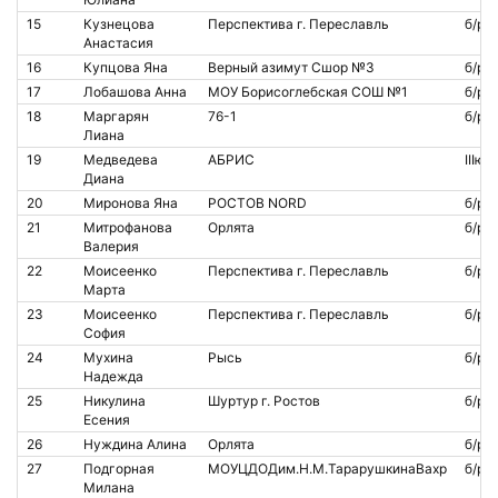
15
Кузнецова
Перспектива г. Переславль
б/р
Анастасия
16
Купцова Яна
Верный азимут Сшор №3
б/р
17
Лобашова Анна
МОУ Борисоглебская СОШ №1
б/р
18
Маргарян
76-1
б/р
Лиана
19
Медведева
АБРИС
IIIю
Диана
20
Миронова Яна
РОСТОВ NORD
б/р
21
Митрофанова
Орлята
б/р
Валерия
22
Моисеенко
Перспектива г. Переславль
б/р
Марта
23
Моисеенко
Перспектива г. Переславль
б/р
София
24
Мухина
Рысь
б/р
Надежда
25
Никулина
Шуртур г. Ростов
б/р
Есения
26
Нуждина Алина
Орлята
б/р
27
Подгорная
МОУЦДОДим.Н.М.ТарарушкинаВахр
б/р
Милана