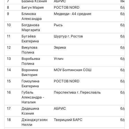
7
Базина Ксения
АБРИС
IIIю
8
Бигун Мария
РОСТОВ NORD
б/р
9
Блинова
Медведи- 44 средние
б/р
Александра
10
Богданова
Рысь
б/р
Маргарита
11
Бугаёва
Шуртур г. Ростов
б/р
Екатерина
12
Викулова
Эврика
б/р
Полина
13
Воробьева
Углич
б/р
Полина
14
Воронина
МОУ Болтинская СОШ
б/р
Виктория
15
Гомзулина
РОСТОВ NORD
б/р
Екатерина
16
Губаль
Перспектива г. Переславль
б/р
Александра -
Наталия
17
Дедешина
АБРИС
б/р
Ксения
18
Джанджугазян
Тверицкий БАРС
б/р
Нелли