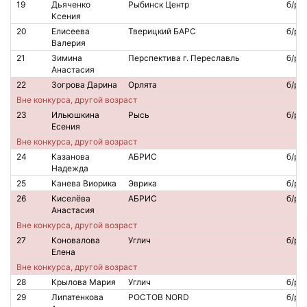
19
Дьяченко
Рыбинск Центр
б/р
Ксения
20
Елисеева
Тверицкий БАРС
б/р
Валерия
21
Зимина
Перспектива г. Переславль
б/р
Анастасия
22
Зогрова Дарина
Орлята
б/р
Вне конкурса, другой возраст
23
Ильюшкина
Рысь
б/р
Есения
Вне конкурса, другой возраст
24
Казанова
АБРИС
б/р
Надежда
25
Канева Виорика
Эврика
б/р
26
Киселёва
АБРИС
б/р
Анастасия
Вне конкурса, другой возраст
27
Коновалова
Углич
б/р
Елена
Вне конкурса, другой возраст
28
Крылова Мария
Углич
б/р
29
Липатенкова
РОСТОВ NORD
б/р