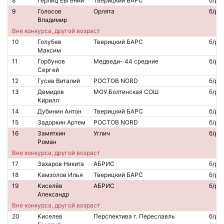
8
Герлиц Евгений
Тверицкий БАРС
б/р
9
Голосов
Орлята
б/р
Владимир
Вне конкурса, другой возраст
10
Голубев
Тверицкий БАРС
б/р
Максим
11
Горбунов
Медведи- 44 средние
б/р
Сергей
12
Гусев Виталий
РОСТОВ NORD
б/р
13
Демидов
МОУ Болтинская СОШ
б/р
Кирилл
14
Дубинин Антон
Тверицкий БАРС
б/р
15
Задоркин Артем
РОСТОВ NORD
б/р
16
Замяткин
Углич
б/р
Роман
Вне конкурса, другой возраст
17
Захаров Никита
АБРИС
б/р
18
Камзолов Илья
Тверицкий БАРС
б/р
19
Киселёв
АБРИС
б/р
Александр
Вне конкурса, другой возраст
20
Киселев
Перспектива г. Переславль
б/р