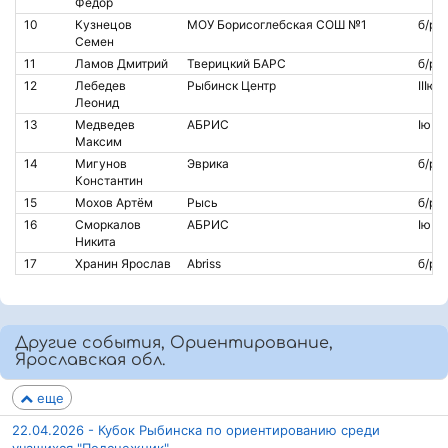
Федор
10
Кузнецов
МОУ Борисоглебская СОШ №1
б/р
Семен
11
Ламов Дмитрий
Тверицкий БАРС
б/р
12
Лебедев
Рыбинск Центр
IIIю
Леонид
13
Медведев
АБРИС
Iю
Максим
14
Мигунов
Эврика
б/р
Константин
15
Мохов Артём
Рысь
б/р
16
Сморкалов
АБРИС
Iю
Никита
17
Хранин Ярослав
Abriss
б/р
Другие события, Ориентирование,
Ярославская обл.
еще
22.04.2026 - Кубок Рыбинска по ориентированию среди