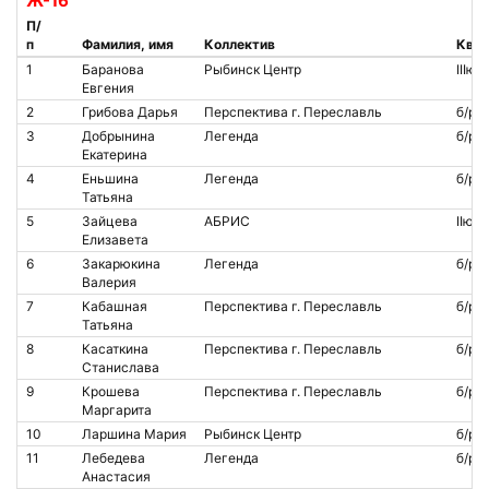
Ж-16
П/
п
Фамилия, имя
Коллектив
Квал
1
Баранова
Рыбинск Центр
IIIю
Евгения
2
Грибова Дарья
Перспектива г. Переславль
б/р
3
Добрынина
Легенда
б/р
Екатерина
4
Еньшина
Легенда
б/р
Татьяна
5
Зайцева
АБРИС
IIю
Елизавета
6
Закарюкина
Легенда
б/р
Валерия
7
Кабашная
Перспектива г. Переславль
б/р
Татьяна
8
Касаткина
Перспектива г. Переславль
б/р
Станислава
9
Крошева
Перспектива г. Переславль
б/р
Маргарита
10
Ларшина Мария
Рыбинск Центр
б/р
11
Лебедева
Легенда
б/р
Анастасия