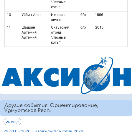
"Лесные
коты"
10
Уйбин Илья
Ижевск,
б/р
1996
лично
11
Шадрин
Скаутский
б/р
2015
Артемий
отряд
Артемий
"Лесные
коты"
Другие события, Ориентирование,
Удмуртская Респ.
еще
29-31.05.2026 - Надежды Удмуртии 2026