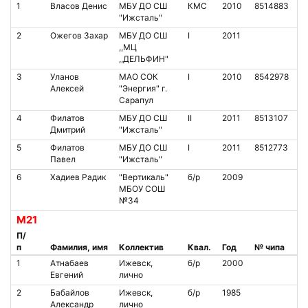
1
Власов Денис
МБУ ДО СШ
КМС
2010
8514883
"Ижсталь"
2
Ожегов Захар
МБУ ДО СШ
I
2011
,,МЦ
,,ДЕЛЬФИН"
3
Уланов
МАО СОК
I
2010
8542978
Алексей
"Энергия" г.
Сарапул
4
Филатов
МБУ ДО СШ
II
2011
8513107
Дмитрий
"Ижсталь"
5
Филатов
МБУ ДО СШ
I
2011
8512773
Павел
"Ижсталь"
6
Хадиев Радик
"Вертикаль"
б/р
2009
МБОУ СОШ
№34
М21
П/
п
Фамилия, имя
Коллектив
Квал.
Год
№ чипа
1
Атнабаев
Ижевск,
б/р
2000
Евгений
лично
2
Бабайлов
Ижевск,
б/р
1985
Александр
лично