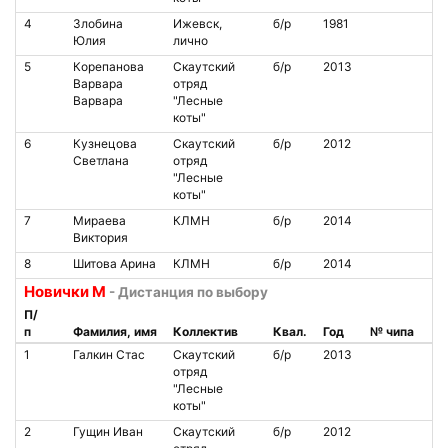
4
Злобина
Ижевск,
б/р
1981
Юлия
лично
5
Корепанова
Скаутский
б/р
2013
Варвара
отряд
Варвара
"Лесные
коты"
6
Кузнецова
Скаутский
б/р
2012
Светлана
отряд
"Лесные
коты"
7
Мираева
КЛМН
б/р
2014
Виктория
8
Шитова Арина
КЛМН
б/р
2014
Новички М
- Дистанция по выбору
П/
п
Фамилия, имя
Коллектив
Квал.
Год
№ чипа
1
Галкин Стас
Скаутский
б/р
2013
отряд
"Лесные
коты"
2
Гущин Иван
Скаутский
б/р
2012