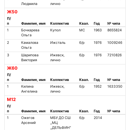
Людмила
лично
Ж50
П/
п
Фамилия, имя
Коллектив
Квал.
Год
№ чипа
1
Бочкарева
Купол
МС
1963
8655824
Ольга
2
Камалова
Ижсталь
б/р
1976
1009246
Ольга
3
Шарипова
Ижевск,
б/р
1976
7210826
Виктория
лично
Ж60
П/
п
Фамилия, имя
Коллектив
Квал.
Год
№ чипа
1
Килина
Ижевск,
б/р
1952
1633350
Ангелина
лично
М12
П/
п
Фамилия, имя
Коллектив
Квал.
Год
№ чипа
1
Ожегов
МБУ ДО СШ
б/р
2014
Арсений
,,МЦ
,,ДЕЛЬФИН"