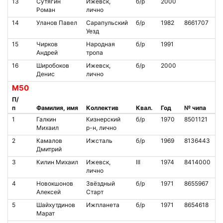
13
Сутягин
Ижевск,
б/р
2000
Роман
лично
14
Уланов Павел
Сарапульский
б/р
1982
8661707
Уезд
15
Чирков
Народная
б/р
1991
Андрей
тропа
16
Широбоков
Ижевск,
б/р
2000
Денис
лично
М50
П/
п
Фамилия, имя
Коллектив
Квал.
Год
№ чипа
1
Галкин
Кизнерский
б/р
1970
8501121
Михаил
р-н, лично
2
Камалов
Ижсталь
б/р
1969
8136443
Дмитрий
3
Килин Михаил
Ижевск,
III
1974
8414000
лично
4
Новокшонов
Звёздный
б/р
1971
8655967
Алексей
Старт
5
Шайхутдинов
Ижпланета
б/р
1971
8654618
Марат