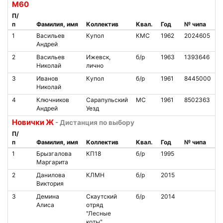
М60
П/
п
Фамилия, имя
Коллектив
Квал.
Год
№ чипа
1
Васильев
Купол
КМС
1962
2024605
Андрей
2
Васильев
Ижевск,
б/р
1963
1393646
Николай
лично
3
Иванов
Купол
б/р
1961
8445000
Николай
4
Ключников
Сарапульский
МС
1961
8502363
Андрей
Уезд
Новички Ж
- Дистанция по выбору
П/
п
Фамилия, имя
Коллектив
Квал.
Год
№ чипа
1
Брызгалова
КП18
б/р
1995
Маргарита
2
Данилова
КЛМН
б/р
2015
Виктория
3
Демина
Скаутский
б/р
2014
Алиса
отряд
"Лесные
коты"