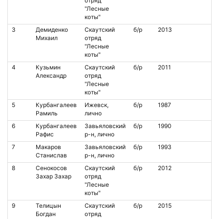
отряд
"Лесные
коты"
3
Демиденко
Скаутский
б/р
2013
Михаил
отряд
"Лесные
коты"
4
Кузьмин
Скаутский
б/р
2011
Александр
отряд
"Лесные
коты"
5
Курбангалеев
Ижевск,
б/р
1987
Рамиль
лично
6
Курбангалеев
Завьяловский
б/р
1990
Рафис
р-н, лично
7
Макаров
Завьяловский
б/р
1993
Станислав
р-н, лично
8
Сенокосов
Скаутский
б/р
2012
Захар Захар
отряд
"Лесные
коты"
9
Телицын
Скаутский
б/р
2015
Богдан
отряд