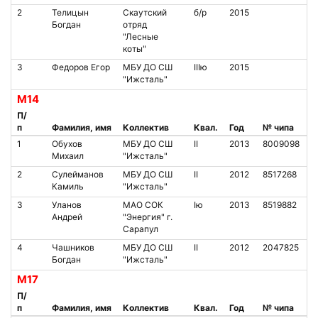
2
Телицын
Скаутский
б/р
2015
Богдан
отряд
"Лесные
коты"
3
Федоров Егор
МБУ ДО СШ
IIIю
2015
"Ижсталь"
М14
П/
п
Фамилия, имя
Коллектив
Квал.
Год
№ чипа
1
Обухов
МБУ ДО СШ
II
2013
8009098
Михаил
"Ижсталь"
2
Сулейманов
МБУ ДО СШ
II
2012
8517268
Камиль
"Ижсталь"
3
Уланов
МАО СОК
Iю
2013
8519882
Андрей
"Энергия" г.
Сарапул
4
Чашников
МБУ ДО СШ
II
2012
2047825
Богдан
"Ижсталь"
М17
П/
п
Фамилия, имя
Коллектив
Квал.
Год
№ чипа