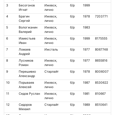
3
Бесогонов
Ижевск,
б/р
1999
Игнат
лично
4
Брагин
Ижевск,
б/р
1978
7203771
Сергей
лично
5
Вологжанин
Ижевск,
б/р
1983
Валерий
лично
6
Изместьев
Ижевск,
б/р
1999
8175555
Иван
лично
7
Ломаев
Ижсталь
б/р
1977
8067748
Андрей
8
Лусников
Ижевск,
б/р
1977
8655816
Роман
лично
9
Перешивко
Старлайт
б/р
1978
8006007
Александр
10
Порываев
Ижевск,
б/р
1987
8530622
Алексей
лично
11
Седов Руслан
Ижевск,
б/р
1981
810667
лично
12
Сидоров
Старлайт
б/р
1989
8510641
Михаил