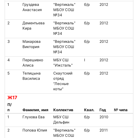
1
Груздева
"Вертикаль"
б/р
2012
Анастасия
МБОУ СОШ
№34
2
Дементьева
"Вертикаль"
б/р
2012
Кира
МБОУ СОШ
№34
3
Макарова
"Вертикаль"
б/р
2012
Виктория
МБОУ СОШ
№34
4
Перешивко
МБУ СШ
I
2012
Алиса
"Ижсталь"
5
Телицына
Скаутский
б/р
2012
Василиса
отряд
"Лесные
коты"
Ж17
П/
п
Фамилия, имя
Коллектив
Квал.
Год
№ чипа
1
Глухова Ева
МБУ СШ
б/р
2010
Дельфин
2
Попова Юлия
"Вертикаль"
б/р
2011
МБОУ СОШ