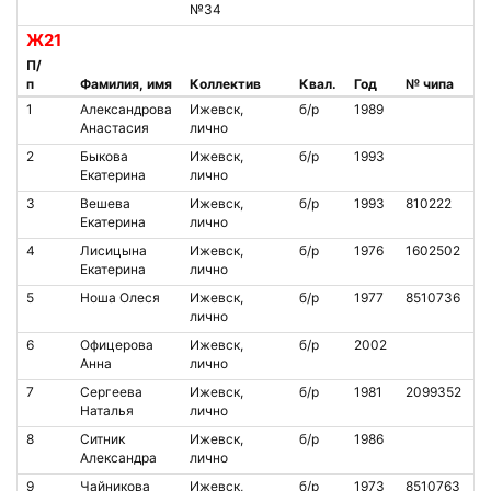
№34
Ж21
П/
п
Фамилия, имя
Коллектив
Квал.
Год
№ чипа
1
Александрова
Ижевск,
б/р
1989
Анастасия
лично
2
Быкова
Ижевск,
б/р
1993
Екатерина
лично
3
Вешева
Ижевск,
б/р
1993
810222
Екатерина
лично
4
Лисицына
Ижевск,
б/р
1976
1602502
Екатерина
лично
5
Ноша Олеся
Ижевск,
б/р
1977
8510736
лично
6
Офицерова
Ижевск,
б/р
2002
Анна
лично
7
Сергеева
Ижевск,
б/р
1981
2099352
Наталья
лично
8
Ситник
Ижевск,
б/р
1986
Александра
лично
9
Чайникова
Ижевск,
б/р
1973
8510763