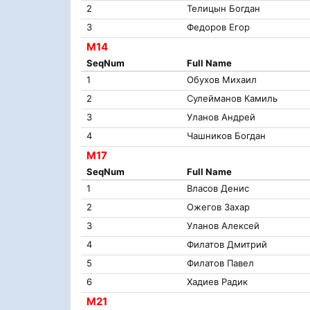
2
Телицын Богдан
3
Федоров Егор
М14
SeqNum
Full Name
1
Обухов Михаил
2
Сулейманов Камиль
3
Уланов Андрей
4
Чашников Богдан
М17
SeqNum
Full Name
1
Власов Денис
2
Ожегов Захар
3
Уланов Алексей
4
Филатов Дмитрий
5
Филатов Павел
6
Хадиев Радик
М21