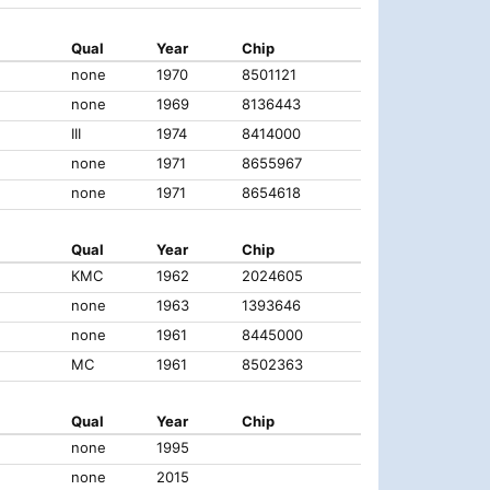
Qual
Year
Chip
none
1970
8501121
none
1969
8136443
III
1974
8414000
none
1971
8655967
none
1971
8654618
Qual
Year
Chip
КМС
1962
2024605
none
1963
1393646
none
1961
8445000
МС
1961
8502363
Qual
Year
Chip
none
1995
none
2015