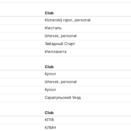
Club
Kiznerskij rajon, personal
Ижсталь
Izhevsk, personal
Звёздный Старт
Ижпланета
Club
Купол
Izhevsk, personal
Купол
Сарапульский Уезд
Club
КП18
КЛМН