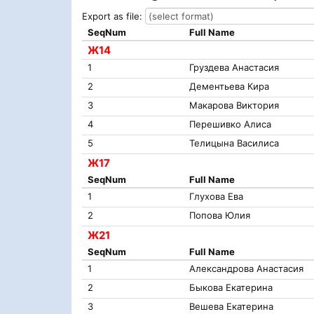
Export as file:
SeqNum
Full Name
Ж14
1
Груздева Анастасия
2
Дементьева Кира
3
Макарова Виктория
4
Перешивко Алиса
5
Телицына Василиса
Ж17
SeqNum
Full Name
1
Глухова Ева
2
Попова Юлия
Ж21
SeqNum
Full Name
1
Александрова Анастасия
2
Быкова Екатерина
3
Вешева Екатерина