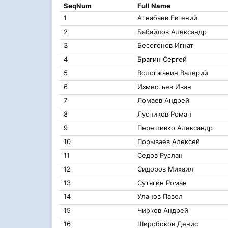
SeqNum
Full Name
1
Атнабаев Евгений
2
Бабайлов Александр
3
Бесогонов Игнат
4
Брагин Сергей
5
Вологжанин Валерий
6
Изместьев Иван
7
Ломаев Андрей
8
Лусников Роман
9
Перешивко Александр
10
Порываев Алексей
11
Седов Руслан
12
Сидоров Михаил
13
Сутягин Роман
14
Уланов Павел
15
Чирков Андрей
16
Широбоков Денис