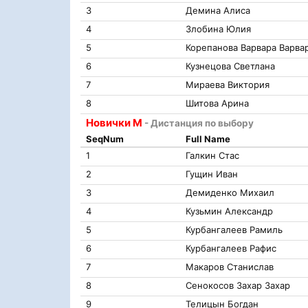
3
Демина Алиса
4
Злобина Юлия
5
Корепанова Варвара Варва
6
Кузнецова Светлана
7
Мираева Виктория
8
Шитова Арина
Новички М
- Дистанция по выбору
SeqNum
Full Name
1
Галкин Стас
2
Гущин Иван
3
Демиденко Михаил
4
Кузьмин Александр
5
Курбангалеев Рамиль
6
Курбангалеев Рафис
7
Макаров Станислав
8
Сенокосов Захар Захар
9
Телицын Богдан