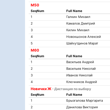
М50
SeqNum
Full Name
1
Галкин Михаил
2
Камалов Дмитрий
3
Килин Михаил
4
Новокшонов Алексей
5
Шайхутдинов Марат
М60
SeqNum
Full Name
1
Васильев Андрей
2
Васильев Николай
3
Иванов Николай
4
Ключников Андрей
Новички Ж
- Дистанция по выбору
SeqNum
Full Name
1
Брызгалова Маргарита
2
Данилова Виктория