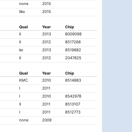
none
2015
IIIю
2015
Qual
Year
Chip
II
2013
8009098
II
2012
8517268
Iю
2013
8519882
II
2012
2047825
Qual
Year
Chip
КМС
2010
8514883
I
2011
I
2010
8542978
II
2011
8513107
I
2011
8512773
none
2009