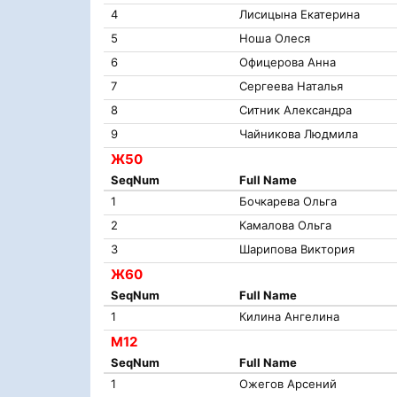
4
Лисицына Екатерина
5
Ноша Олеся
6
Офицерова Анна
7
Сергеева Наталья
8
Ситник Александра
9
Чайникова Людмила
Ж50
SeqNum
Full Name
1
Бочкарева Ольга
2
Камалова Ольга
3
Шарипова Виктория
Ж60
SeqNum
Full Name
1
Килина Ангелина
М12
SeqNum
Full Name
1
Ожегов Арсений