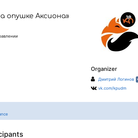
а опушке Аксиона»
равлении
Organizer
Дмитрий Логинов
vk.com/kpudm
ance
icipants