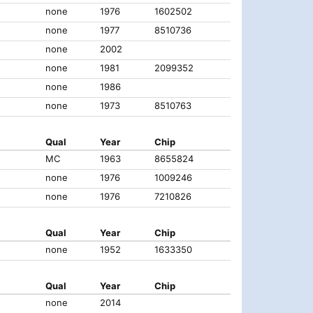
none
1976
1602502
none
1977
8510736
none
2002
none
1981
2099352
none
1986
none
1973
8510763
Qual
Year
Chip
МС
1963
8655824
none
1976
1009246
none
1976
7210826
Qual
Year
Chip
none
1952
1633350
Qual
Year
Chip
none
2014