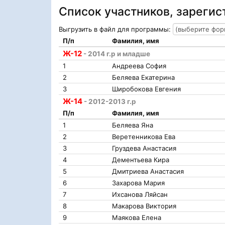
Список участников, зареги
Выгрузить в файл для программы:
П/п
Фамилия, имя
Ж-12
- 2014 г.р и младше
1
Андреева София
2
Беляева Екатерина
3
Широбокова Евгения
Ж-14
- 2012-2013 г.р
П/п
Фамилия, имя
1
Беляева Яна
2
Веретенникова Ева
3
Груздева Анастасия
4
Дементьева Кира
5
Дмитриева Анастасия
6
Захарова Мария
7
Ихсанова Ляйсан
8
Макарова Виктория
9
Маякова Елена