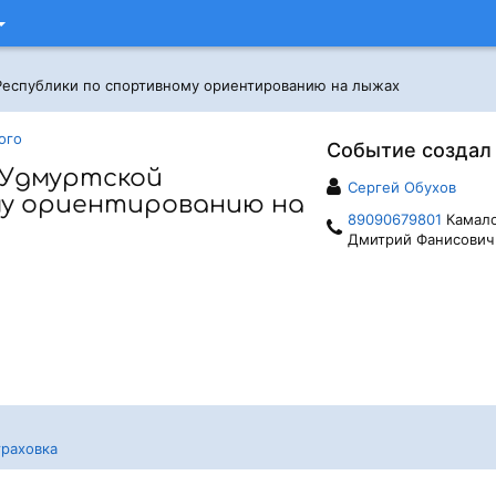
Республики по спортивному ориентированию на лыжах
ого
Событие создал
 Удмуртской
Сергей Обухов
му ориентированию на
89090679801
Камал
Дмитрий Фанисович
раховка