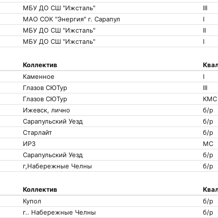
МБУ ДО СШ "Ижсталь"
III
МАО СОК "Энергия" г. Сарапул
I
МБУ ДО СШ "Ижсталь"
II
МБУ ДО СШ "Ижсталь"
I
Коллектив
Квал
Каменное
I
Глазов СЮТур
III
Глазов СЮТур
КМС
Ижевск, лично
б/р
Сарапульский Уезд
б/р
Старлайт
б/р
ИРЗ
МС
Сарапульский Уезд
б/р
г,Набережные Челны
б/р
Коллектив
Квал
Купол
б/р
г.. Набережные Челны
б/р