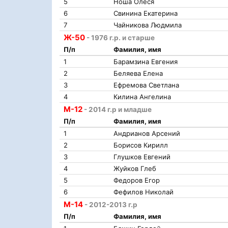
5
Ноша Олеся
6
Свинина Екатерина
7
Чайникова Людмила
Ж-50
- 1976 г.р. и старше
П/п
Фамилия, имя
1
Барамзина Евгения
2
Беляева Елена
3
Ефремова Светлана
4
Килина Ангелина
М-12
- 2014 г.р и младше
П/п
Фамилия, имя
1
Андрианов Арсений
2
Борисов Кирилл
3
Глушков Евгений
4
Жуйков Глеб
5
Федоров Егор
6
Фефилов Николай
М-14
- 2012-2013 г.р
П/п
Фамилия, имя