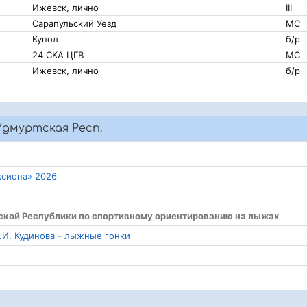
Ижевск, лично
III
Сарапульский Уезд
МС
Купол
б/р
24 СКА ЦГВ
МС
Ижевск, лично
б/р
дмуртская Респ.
ксиона» 2026
тской Республики по спортивному ориентированию на лыжах
.И. Кудинова - лыжные гонки