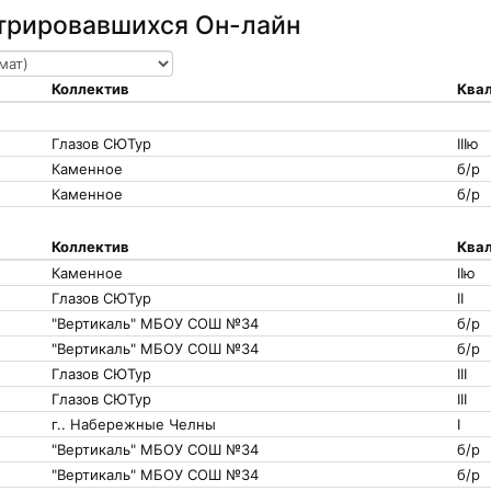
стрировавшихся Он-лайн
Коллектив
Квал
Глазов СЮТур
IIIю
Каменное
б/р
Каменное
б/р
Коллектив
Квал
Каменное
IIю
Глазов СЮТур
II
"Вертикаль" МБОУ СОШ №34
б/р
"Вертикаль" МБОУ СОШ №34
б/р
Глазов СЮТур
III
Глазов СЮТур
III
г.. Набережные Челны
I
"Вертикаль" МБОУ СОШ №34
б/р
"Вертикаль" МБОУ СОШ №34
б/р