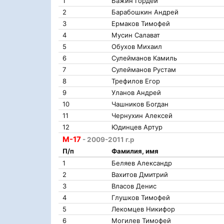
1
Бажин Гордей
2
Барабошкин Андрей
3
Ермаков Тимофей
4
Мусин Салават
5
Обухов Михаил
6
Сулейманов Камиль
7
Сулейманов Рустам
8
Трефилов Егор
9
Уланов Андрей
10
Чашников Богдан
11
Чернухин Алексей
12
Юдинцев Артур
М-17
- 2009-2011 г.р
П/п
Фамилия, имя
1
Беляев Александр
2
Вахитов Дмитрий
3
Власов Денис
4
Глушков Тимофей
5
Лекомцев Никифор
6
Могилев Тимофей