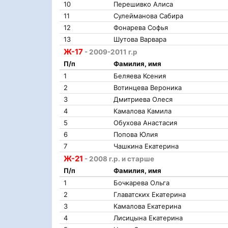
10
Перешивко Алиса
11
Сулейманова Сабира
12
Фонарева Софья
13
Шутова Варвара
Ж-17
- 2009-2011 г.р
П/п
Фамилия, имя
1
Беляева Ксения
2
Вотинцева Вероника
3
Дмитриева Олеся
4
Камалова Камила
5
Обухова Анастасия
6
Попова Юлия
7
Чашкина Екатерина
Ж-21
- 2008 г.р. и старше
П/п
Фамилия, имя
1
Бочкарева Ольга
2
Главатских Екатерина
3
Камалова Екатерина
4
Лисицына Екатерина