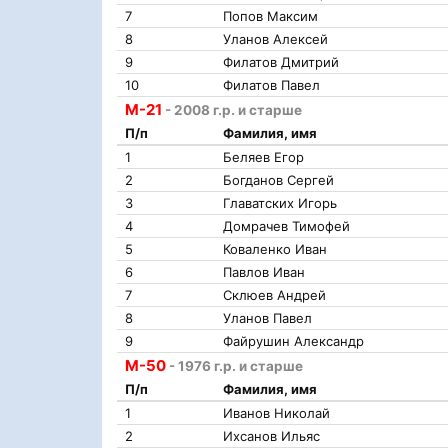
7
Попов Максим
8
Уланов Алексей
9
Филатов Дмитрий
10
Филатов Павел
М-21
- 2008 г.р. и старше
П/п
Фамилия, имя
1
Беляев Егор
2
Богданов Сергей
3
Главатских Игорь
4
Домрачев Тимофей
5
Коваленко Иван
6
Павлов Иван
7
Склюев Андрей
8
Уланов Павел
9
Файрушин Александр
М-50
- 1976 г.р. и старше
П/п
Фамилия, имя
1
Иванов Николай
2
Ихсанов Ильяс