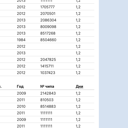
2013
1111111
1,2
2012
1705777
1,2
2012
2070501
1,2
2013
2086304
1,2
2013
8009098
1,2
2013
8517268
1,2
1984
8504660
1,2
2012
1,2
2013
1,2
2012
2047825
1,2
2012
1415711
1,2
2012
1037423
1,2
.
Год
№ чипа
Дни
2009
2142843
1,2
2011
810503
1,2
2010
8514883
1,2
2011
1111111
1,2
2009
1111111
1,2
2011
1111111
1,2