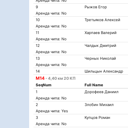
Аренда чипа: No
9
Рыжов Егор
Аренда чипа: No
10
Третьяков Алексей
Аренда чипа: No
11
Харпаев Валерий
Аренда чипа: No
12
Чалдык Дмитрий
Аренда чипа: No
13
Черных Николай
Аренда чипа: No
14
Шильцын Александр
М14
- 4,40 км 20 КП
SeqNum
Full Name
1
Дорофеев Даниил
Аренда чипа: No
2
Злобин Михаил
Аренда чипа: Yes
3
Купцов Роман
Аренда чипа: No