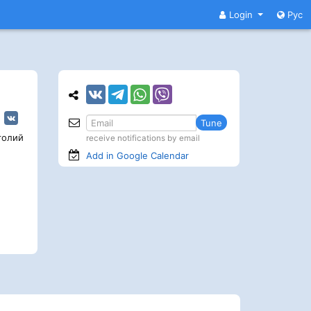
Login
Рус
Tune
толий
receive notifications by email
Add in Google
Calendar