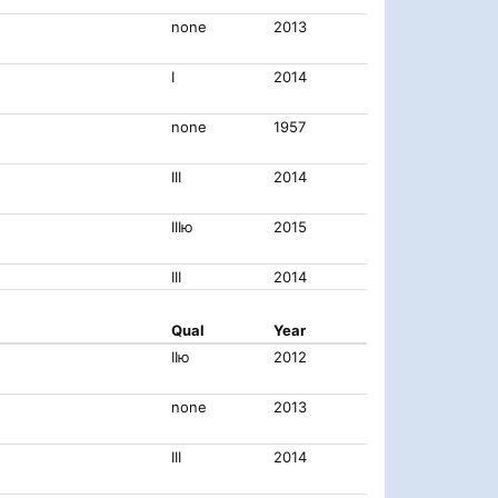
none
2013
I
2014
none
1957
III
2014
IIIю
2015
III
2014
Qual
Year
IIю
2012
none
2013
III
2014