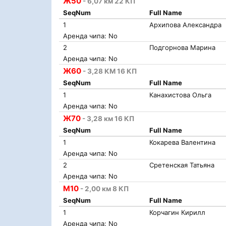
Ж50
- 6,07 км 22 КП
SeqNum
Full Name
1
Архипова Александра
Аренда чипа: No
2
Подгорнова Марина
Аренда чипа: No
Ж60
- 3,28 КМ 16 КП
SeqNum
Full Name
1
Канахистова Ольга
Аренда чипа: No
Ж70
- 3,28 км 16 КП
SeqNum
Full Name
1
Кокарева Валентина
Аренда чипа: No
2
Сретенская Татьяна
Аренда чипа: No
М10
- 2,00 км 8 КП
SeqNum
Full Name
1
Корчагин Кирилл
Аренда чипа: No