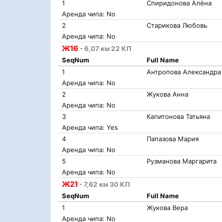
1
Спиридонова Алёна
Аренда чипа: No
2
Старикова Любовь
Аренда чипа: No
Ж16
- 6,07 км 22 КП
SeqNum
Full Name
1
Антропова Александра
Аренда чипа: No
2
Жукова Анна
Аренда чипа: No
3
Капитонова Татьяна
Аренда чипа: Yes
4
Папазова Мария
Аренда чипа: No
5
Рузманова Маргарита
Аренда чипа: No
Ж21
- 7,62 км 30 КП
SeqNum
Full Name
1
Жукова Вера
Аренда чипа: No