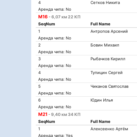
4
Сетков Никита
Аренда чипа: No
М16
- 6,07 км 22 КП
SeqNum
Full Name
1
Антропов Арсений
Аренда чипа: No
2
Бовин Михаил
Аренда чипа: No
3
Рыбачков Кирилл
Аренда чипа: No
4
Тупицин Сергей
Аренда чипа: No
5
Чиканов Святослав
Аренда чипа: No
6
Юдин Илья
Аренда чипа: No
М21
- 9,40 км 34 КП
SeqNum
Full Name
1
Алексеенко Артём
Аренда чипа: Yes