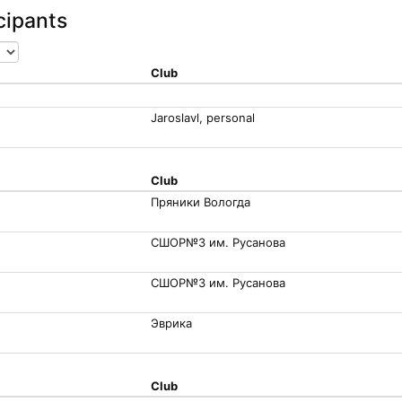
icipants
Club
Jaroslavl, personal
Club
Пряники Вологда
СШОР№3 им. Русанова
СШОР№3 им. Русанова
Эврика
Club