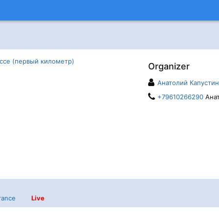
ссе (первый километр)
Organizer
Анатолий Капустин
+79610266290
Ана
rance
Live