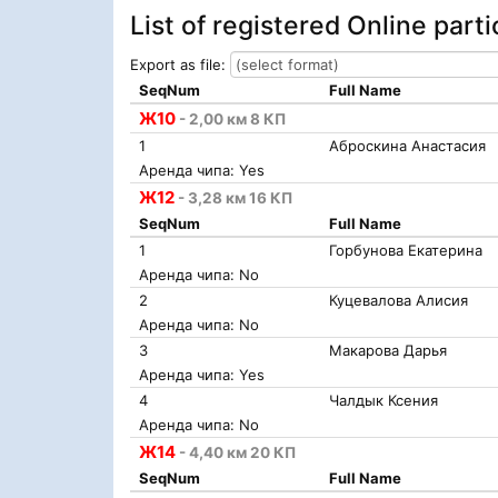
List of registered Online part
Export as file:
SeqNum
Full Name
Ж10
- 2,00 км 8 КП
1
Аброскина Анастасия
Аренда чипа: Yes
Ж12
- 3,28 км 16 КП
SeqNum
Full Name
1
Горбунова Екатерина
Аренда чипа: No
2
Куцевалова Алисия
Аренда чипа: No
3
Макарова Дарья
Аренда чипа: Yes
4
Чалдык Ксения
Аренда чипа: No
Ж14
- 4,40 км 20 КП
SeqNum
Full Name