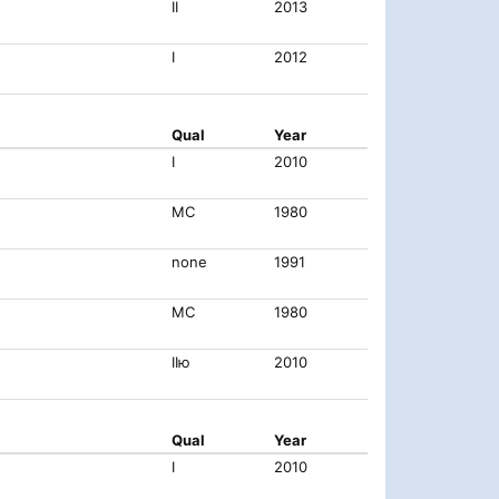
II
2013
I
2012
Qual
Year
I
2010
МС
1980
none
1991
МС
1980
IIю
2010
Qual
Year
I
2010