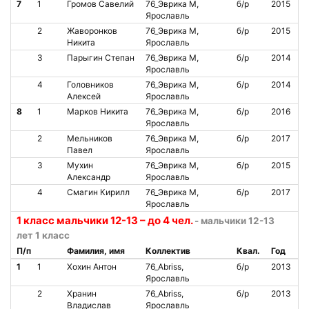
7
1
Громов Савелий
76_Эврика М,
б/р
2015
Ярославль
2
Жаворонков
76_Эврика М,
б/р
2015
Никита
Ярославль
3
Парыгин Степан
76_Эврика М,
б/р
2014
Ярославль
4
Головников
76_Эврика М,
б/р
2014
Алексей
Ярославль
8
1
Марков Никита
76_Эврика М,
б/р
2016
Ярославль
2
Мельников
76_Эврика М,
б/р
2017
Павел
Ярославль
3
Мухин
76_Эврика М,
б/р
2015
Александр
Ярославль
4
Смагин Кирилл
76_Эврика М,
б/р
2017
Ярославль
1 класс мальчики 12-13 – до 4 чел.
- мальчики 12-13
лет 1 класс
П/п
Фамилия, имя
Коллектив
Квал.
Год
1
1
Хохин Антон
76_Abriss,
б/р
2013
Ярославль
2
Хранин
76_Abriss,
б/р
2013
Владислав
Ярославль