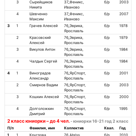
3
Сырейщиков
37_Феникс,
б/р
2003
Никита
Иваново
4
Шевченко
37_Феникс,
б/р
2007
Максим
Иваново
3
1
Грачев Алексей
76_Эврика,
б/р
1978
Ярославль
2
Красовский
76_Эврика,
б/р
1979
Алексей
Ярославль
3
Викулов Антон
76_Эврика,
б/р
1984
Ярославль
4
Чалдык Сергей
76_Эврика,
б/р
1984
Ярославль
4
1
Виноградов
76_ЯрСпорт,
б/р
2001
Александр
Ярославль
2
Смирнов Вадим
76_ЯрСпорт,
б/р
2003
Ярославль
3
Кошкин Алексей
76_ЯрСпорт,
б/р
2000
Ярославль
4
Долголожкин
76_ЯрСпорт,
б/р
1995
Дмитрий
Ярославль
2 класс юниорки – до 4 чел.
- юниорки 16-21 год 2 класс
П/п
Фамилия, имя
Коллектив
Квал.
Год
1
1
Круглова
76_Abriss,
б/р
2010