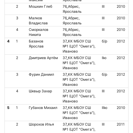
2
Мошкин Глеб
76_Абрис,
III
2010
Ярославль
3
Малков
76_Абрис,
III
2010
Владислав
Ярославль
4
Сморкалов
76_Абрис,
III
2010
Никита
Ярославль
4
1
Базанов
37_КК МБОУ СШ
б/р
2012
Ярослав
№1 (ЦОТ "Омега"),
Иваново
2
Дмитриев Артём
37_КК МБОУ СШ
IIю
2012
№1 (ЦОТ "Омега"),
Иваново
3
Фурин Даниил
37_КК МБОУ СШ
б/р
2012
№1 (ЦОТ "Омега"),
Иваново
4
Шквыр Захар
37_КК МБОУ СШ
III
2012
№1 (ЦОТ "Омега"),
Иваново
5
1
Губанов Михаил
37_КК МБОУ СШ
IIIю
2010
№1 (ЦОТ "Омега"),
Иваново
2
Шорохов Илья
37_КК МБОУ СШ
III
2011
№1 (ЦОТ "Омега"),