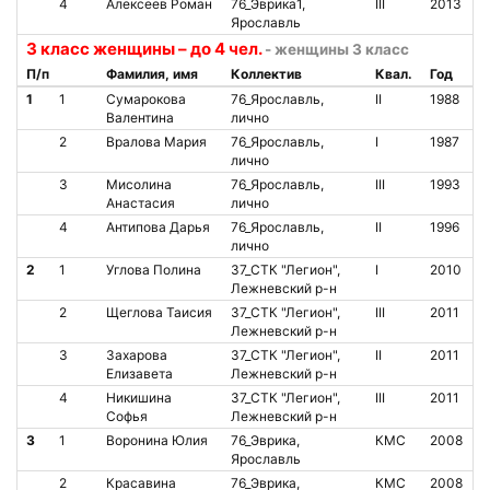
4
Алексеев Роман
76_Эврика1,
III
2013
Ярославль
3 класс женщины – до 4 чел.
- женщины 3 класс
П/п
Фамилия, имя
Коллектив
Квал.
Год
1
1
Сумарокова
76_Ярославль,
II
1988
Валентина
лично
2
Вралова Мария
76_Ярославль,
I
1987
лично
3
Мисолина
76_Ярославль,
III
1993
Анастасия
лично
4
Антипова Дарья
76_Ярославль,
II
1996
лично
2
1
Углова Полина
37_СТК "Легион",
I
2010
Лежневский р-н
2
Щеглова Таисия
37_СТК "Легион",
III
2011
Лежневский р-н
3
Захарова
37_СТК "Легион",
II
2011
Елизавета
Лежневский р-н
4
Никишина
37_СТК "Легион",
III
2011
Софья
Лежневский р-н
3
1
Воронина Юлия
76_Эврика,
КМС
2008
Ярославль
2
Красавина
76_Эврика,
КМС
2008