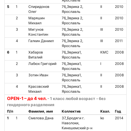
Ярославль
5
1
Спиридонов
76_Эврика 2,
II
2010
Олег
Ярославль
2
Маряшин
76_Эврика 2,
II
2010
Михаил
Ярославль
3
Мигунов
76_Эврика 2,
III
2010
Константин
Ярославль
4
Галкин Даниил
76_Эврика 2,
III
2011
Ярославль
6
1
Хабаров
76_Эврика1,
КМС
2008
Виталий
Ярославль
2
Лабюк Григорий
76_Эврика1,
I
2008
Ярославль
3
Зотин Иван
76_Эврика1,
II
2008
Ярославль
4
Красовский
76_Эврика1,
II
2008
Михаил
Ярославль
OPEN-1 – до 4 чел.
- 1 класс любой возраст - без
гендерного разделения
П/п
Фамилия, имя
Коллектив
Квал.
Год
1
1
Смелова Дана
37_Бродяги г.
Iю
2014
Наволоки,
Кинешемский р-н