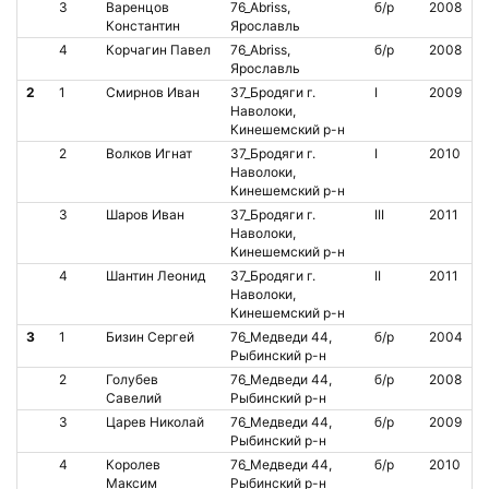
3
Варенцов
76_Abriss,
б/р
2008
Константин
Ярославль
4
Корчагин Павел
76_Abriss,
б/р
2008
Ярославль
2
1
Смирнов Иван
37_Бродяги г.
I
2009
Наволоки,
Кинешемский р-н
2
Волков Игнат
37_Бродяги г.
I
2010
Наволоки,
Кинешемский р-н
3
Шаров Иван
37_Бродяги г.
III
2011
Наволоки,
Кинешемский р-н
4
Шантин Леонид
37_Бродяги г.
II
2011
Наволоки,
Кинешемский р-н
3
1
Бизин Сергей
76_Медведи 44,
б/р
2004
Рыбинский р-н
2
Голубев
76_Медведи 44,
б/р
2008
Савелий
Рыбинский р-н
3
Царев Николай
76_Медведи 44,
б/р
2009
Рыбинский р-н
4
Королев
76_Медведи 44,
б/р
2010
Максим
Рыбинский р-н