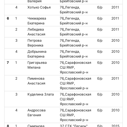
Валерия
Брейтовский р-н
4
Хотько Софья
76_Легенда,
б/р
2011
Брейтовский р-н
6
1
Чекмарева
76_Легенда,
б/р
2011
Екатерина
Брейтовский р-н
2
Лебедева
76_Легенда,
б/р
2011
Анастасия
Брейтовский р-н
3
Петрова
76_Легенда,
б/р
2010
Вероника
Брейтовский р-н
4
Добрынина
76_Легенда,
б/р
2010
Екатерина
Брейтовский р-н
7
1
Григорьева
76_Сарафоновская
б/р
2010
Милана
СШ ЯМР,
Ярославский р-н
2
Пименова
76_Сарафоновская
б/р
2011
Анастасия
СШ ЯМР,
Ярославский р-н
3
Куделина Злата
76_Сарафоновская
б/р
2010
СШ ЯМР,
Ярославский р-н
4
Андросова
76_Сарафоновская
б/р
2010
Евгения
СШ ЯМР,
Ярославский р-н
8
1
Смирнова
37_СТК "Легион",
б/р
2015