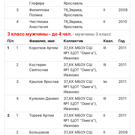
Глафира
Ярославль
3
Филиппова
76_Эврика,
II
2008
Полина
Ярославль
4
Чистякова
76_Эврика,
II
2010
Анастасия
Ярославль
3 класс мужчины – до 4 чел.
- мужчины 3 класс
П/п
Фамилия, имя
Коллектив
Квал.
Год
1
1
Коротков Артем
37_КК МБОУ СШ
III
2011
№1 (ЦОТ "Омега"),
Иваново
2
Костерин
37_КК МБОУ СШ
III
2011
Святослав
№1 (ЦОТ "Омега"),
Иваново
3
Крылов Ярослав
37_КК МБОУ СШ
Iю
2011
№1 (ЦОТ "Омега"),
Иваново
4
Кулюкин Даниил
37_КК МБОУ СШ
III
2011
№1 (ЦОТ "Омега"),
Иваново
2
1
Тореев Артем
37_КК МБОУ СШ
II
2011
№1 (ЦОТ "Омега"),
Иваново
2
Большаков
37_КК МБОУ СШ
II
2009