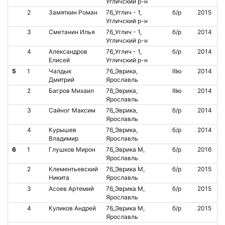
Угличский р-н
2
Замяткин Роман
76_Углич - 1,
б/р
2015
Угличский р-н
3
Сметанин Илья
76_Углич - 1,
б/р
2014
Угличский р-н
4
Александров
76_Углич - 1,
б/р
2014
Елисей
Угличский р-н
5
1
Чалдык
76_Эврика,
IIIю
2014
Дмитрий
Ярославль
2
Багров Михаил
76_Эврика,
IIIю
2014
Ярославль
3
Сайног Максим
76_Эврика,
б/р
2014
Ярославль
4
Курышев
76_Эврика,
б/р
2014
Владимир
Ярославль
6
1
Глушков Мирон
76_Эврика М,
б/р
2016
Ярославль
2
Клементьевский
76_Эврика М,
б/р
2015
Никита
Ярославль
3
Асоев Артемий
76_Эврика М,
б/р
2015
Ярославль
4
Куликов Андрей
76_Эврика М,
б/р
2015
Ярославль