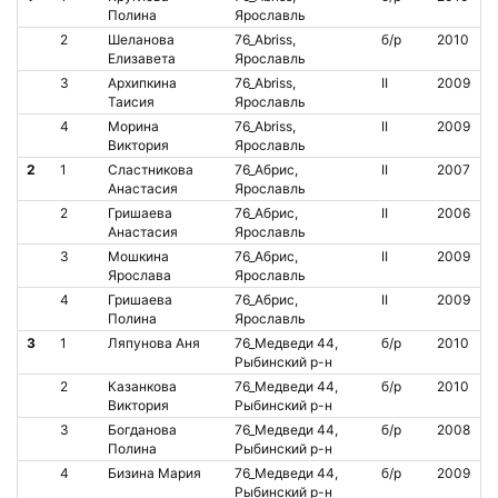
Полина
Ярославль
2
Шеланова
76_Abriss,
б/р
2010
Елизавета
Ярославль
3
Архипкина
76_Abriss,
II
2009
Таисия
Ярославль
4
Морина
76_Abriss,
II
2009
Виктория
Ярославль
2
1
Сластникова
76_Абрис,
II
2007
Анастасия
Ярославль
2
Гришаева
76_Абрис,
II
2006
Анастасия
Ярославль
3
Мошкина
76_Абрис,
II
2009
Ярослава
Ярославль
4
Гришаева
76_Абрис,
II
2009
Полина
Ярославль
3
1
Ляпунова Аня
76_Медведи 44,
б/р
2010
Рыбинский р-н
2
Казанкова
76_Медведи 44,
б/р
2010
Виктория
Рыбинский р-н
3
Богданова
76_Медведи 44,
б/р
2008
Полина
Рыбинский р-н
4
Бизина Мария
76_Медведи 44,
б/р
2009
Рыбинский р-н