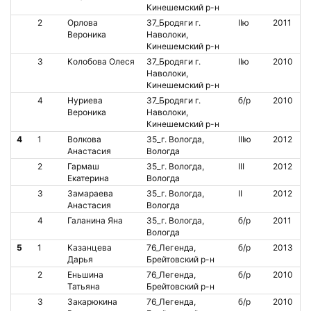
Кинешемский р-н
2
Орлова
37_Бродяги г.
IIю
2011
Вероника
Наволоки,
Кинешемский р-н
3
Колобова Олеся
37_Бродяги г.
IIю
2010
Наволоки,
Кинешемский р-н
4
Нуриева
37_Бродяги г.
б/р
2010
Вероника
Наволоки,
Кинешемский р-н
4
1
Волкова
35_г. Вологда,
IIIю
2012
Анастасия
Вологда
2
Гармаш
35_г. Вологда,
III
2012
Екатерина
Вологда
3
Замараева
35_г. Вологда,
II
2012
Анастасия
Вологда
4
Галанина Яна
35_г. Вологда,
б/р
2011
Вологда
5
1
Казанцева
76_Легенда,
б/р
2013
Дарья
Брейтовский р-н
2
Еньшина
76_Легенда,
б/р
2010
Татьяна
Брейтовский р-н
3
Закарюкина
76_Легенда,
б/р
2010