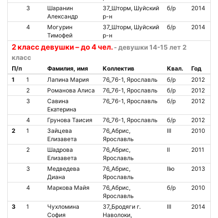
3
Шаранин
37_Шторм, Шуйский
б/р
2014
Александр
р-н
4
Могурин
37_Шторм, Шуйский
б/р
2014
Тимофей
р-н
2 класс девушки – до 4 чел.
- девушки 14-15 лет 2
класс
П/п
Фамилия, имя
Коллектив
Квал.
Год
1
1
Лапина Мария
76_76-1, Ярославль
б/р
2012
2
Романова Алиса
76_76-1, Ярославль
б/р
2012
3
Савина
76_76-1, Ярославль
б/р
2012
Екатерина
4
Грунова Таисия
76_76-1, Ярославль
б/р
2012
2
1
Зайцева
76_Абрис,
III
2010
Елизавета
Ярославль
2
Шадрова
76_Абрис,
II
2011
Елизавета
Ярославль
3
Медведева
76_Абрис,
IIю
2013
Диана
Ярославль
4
Маркова Майя
76_Абрис,
б/р
2010
Ярославль
3
1
Чухломина
37_Бродяги г.
III
2014
София
Наволоки,