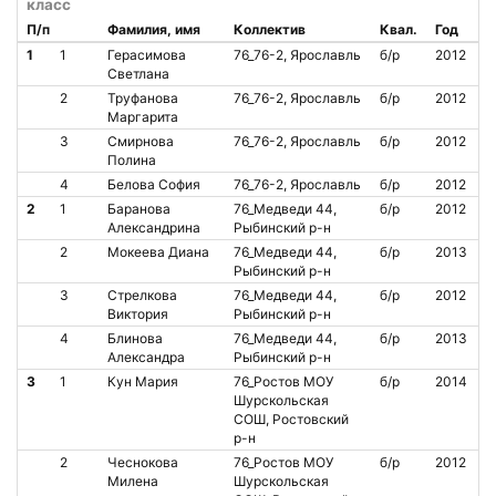
класс
П/п
Фамилия, имя
Коллектив
Квал.
Год
1
1
Герасимова
76_76-2, Ярославль
б/р
2012
Светлана
2
Труфанова
76_76-2, Ярославль
б/р
2012
Маргарита
3
Смирнова
76_76-2, Ярославль
б/р
2012
Полина
4
Белова София
76_76-2, Ярославль
б/р
2012
2
1
Баранова
76_Медведи 44,
б/р
2012
Александрина
Рыбинский р-н
2
Мокеева Диана
76_Медведи 44,
б/р
2013
Рыбинский р-н
3
Стрелкова
76_Медведи 44,
б/р
2012
Виктория
Рыбинский р-н
4
Блинова
76_Медведи 44,
б/р
2013
Александра
Рыбинский р-н
3
1
Кун Мария
76_Ростов МОУ
б/р
2014
Шурскольская
СОШ, Ростовский
р-н
2
Чеснокова
76_Ростов МОУ
б/р
2012
Милена
Шурскольская