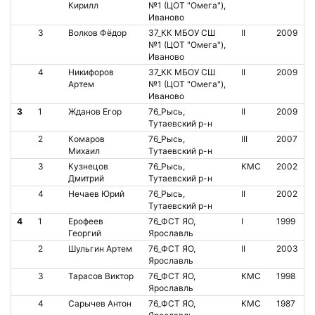
Кирилл
№1 (ЦОТ "Омега"),
Иваново
3
Волков Фёдор
37_КК МБОУ СШ
II
2009
№1 (ЦОТ "Омега"),
Иваново
4
Никифоров
37_КК МБОУ СШ
II
2009
Артем
№1 (ЦОТ "Омега"),
Иваново
3
1
Жданов Егор
76_Рысь,
II
2009
Тутаевский р-н
2
Комаров
76_Рысь,
III
2007
Михаил
Тутаевский р-н
3
Кузнецов
76_Рысь,
КМС
2002
Дмитрий
Тутаевский р-н
4
Нечаев Юрий
76_Рысь,
II
2002
Тутаевский р-н
4
1
Ерофеев
76_ФСТ ЯО,
I
1999
Георгий
Ярославль
2
Шульгин Артем
76_ФСТ ЯО,
II
2003
Ярославль
3
Тарасов Виктор
76_ФСТ ЯО,
КМС
1998
Ярославль
4
Сарычев Антон
76_ФСТ ЯО,
КМС
1987