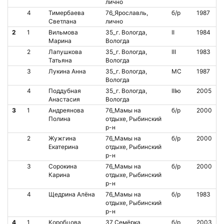
лично
4
Тимербаева
76_Ярославль,
б/р
1987
Светлана
лично
2
1
Вильмова
35_г. Вологда,
II
1984
Марина
Вологда
2
Лапушкова
35_г. Вологда,
III
1983
Татьяна
Вологда
3
Лукина Анна
35_г. Вологда,
МС
1987
Вологда
4
Поддубная
35_г. Вологда,
IIIю
2005
Анастасия
Вологда
3
1
Андреянова
76_Мамы на
б/р
2000
Полина
отдыхе, Рыбинский
р-н
2
Жужгина
76_Мамы на
б/р
2000
Екатерина
отдыхе, Рыбинский
р-н
3
Сорокина
76_Мамы на
б/р
2000
Карина
отдыхе, Рыбинский
р-н
4
Щедрина Алёна
76_Мамы на
б/р
1983
отдыхе, Рыбинский
р-н
4
1
Коробцова
37_Семёрка,
б/р
2003