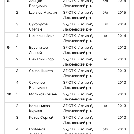
8
1
Зайцев
37_СТК "Легион",
б/р
2014
Владимир
Лежневский р-н
2
Щеглов Михаил
37_СТК "Легион",
б/р
2015
Лежневский р-н
3
Сухоруков
37_СТК "Легион",
IIIю
2014
Степан
Лежневский р-н
4
Шенягин Илья
37_СТК "Легион",
IIю
2014
Лежневский р-н
9
1
Брусников
37_СТК "Легион",
III
2012
Андрей
Лежневский р-н
2
Шенягин Егор
37_СТК "Легион",
IIю
2013
Лежневский р-н
3
Соков Никита
37_СТК "Легион",
III
2013
Лежневский р-н
4
Семенов
37_СТК "Легион",
III
2013
Владимир
Лежневский р-н
10
1
Мольков Семен
37_СТК "Легион",
III
2013
Лежневский р-н
2
Калинников
37_СТК "Легион",
IIю
2013
Кирилл
Лежневский р-н
3
Котов Сергей
37_СТК "Легион",
II
2013
Лежневский р-н
4
Горбунов
37_СТК "Легион",
б/р
2013