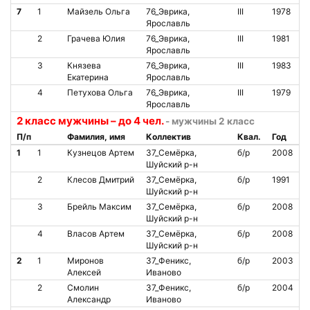
7
1
Майзель Ольга
76_Эврика,
III
1978
Ярославль
2
Грачева Юлия
76_Эврика,
III
1981
Ярославль
3
Князева
76_Эврика,
III
1983
Екатерина
Ярославль
4
Петухова Ольга
76_Эврика,
III
1979
Ярославль
2 класс мужчины – до 4 чел.
- мужчины 2 класс
П/п
Фамилия, имя
Коллектив
Квал.
Год
1
1
Кузнецов Артем
37_Семёрка,
б/р
2008
Шуйский р-н
2
Клесов Дмитрий
37_Семёрка,
б/р
1991
Шуйский р-н
3
Брейль Максим
37_Семёрка,
б/р
2008
Шуйский р-н
4
Власов Артем
37_Семёрка,
б/р
2008
Шуйский р-н
2
1
Миронов
37_Феникс,
б/р
2003
Алексей
Иваново
2
Смолин
37_Феникс,
б/р
2004
Александр
Иваново