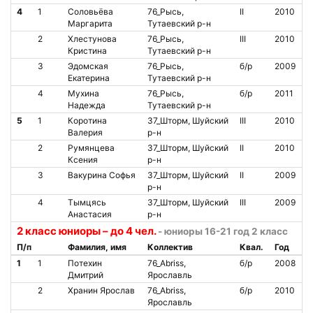
4
1
Соловьёва
76_Рысь,
II
2010
Маргарита
Тутаевский р-н
2
Хлестунова
76_Рысь,
III
2010
Кристина
Тутаевский р-н
3
Эдомская
76_Рысь,
б/р
2009
Екатерина
Тутаевский р-н
4
Мухина
76_Рысь,
б/р
2011
Надежда
Тутаевский р-н
5
1
Коротина
37_Шторм, Шуйский
III
2010
Валерия
р-н
2
Румянцева
37_Шторм, Шуйский
II
2010
Ксения
р-н
3
Вакурина Софья
37_Шторм, Шуйский
II
2009
р-н
4
Тымцясь
37_Шторм, Шуйский
III
2009
Анастасия
р-н
2 класс юниоры – до 4 чел.
- юниоры 16-21 год 2 класс
П/п
Фамилия, имя
Коллектив
Квал.
Год
1
1
Потехин
76_Abriss,
б/р
2008
Дмитрий
Ярославль
2
Хранин Ярослав
76_Abriss,
б/р
2010
Ярославль