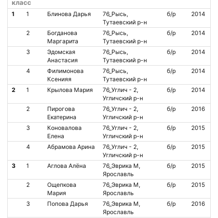
класс
1
1
Блинова Дарья
76_Рысь,
б/р
2014
Тутаевский р-н
2
Богданова
76_Рысь,
б/р
2014
Маргарита
Тутаевский р-н
3
Эдомская
76_Рысь,
б/р
2014
Анастасия
Тутаевский р-н
4
Филимонова
76_Рысь,
б/р
2014
Ксенияя
Тутаевский р-н
2
1
Крылова Мария
76_Углич - 2,
б/р
2014
Угличский р-н
2
Пирогова
76_Углич - 2,
б/р
2016
Екатерина
Угличский р-н
3
Коновалова
76_Углич - 2,
б/р
2015
Елена
Угличский р-н
4
Абрамова Арина
76_Углич - 2,
б/р
2015
Угличский р-н
3
1
Аглова Алёна
76_Эврика М,
б/р
2015
Ярославль
2
Ощепкова
76_Эврика М,
б/р
2015
Мария
Ярославль
3
Попова Дарья
76_Эврика М,
б/р
2016
Ярославль