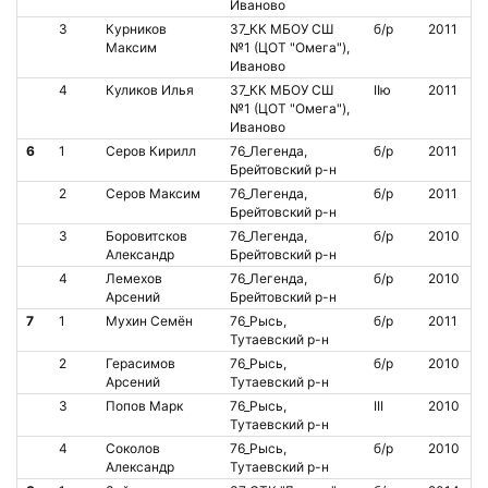
Иваново
3
Курников
37_КК МБОУ СШ
б/р
2011
Максим
№1 (ЦОТ "Омега"),
Иваново
4
Куликов Илья
37_КК МБОУ СШ
IIю
2011
№1 (ЦОТ "Омега"),
Иваново
6
1
Серов Кирилл
76_Легенда,
б/р
2011
Брейтовский р-н
2
Серов Максим
76_Легенда,
б/р
2011
Брейтовский р-н
3
Боровитсков
76_Легенда,
б/р
2010
Александр
Брейтовский р-н
4
Лемехов
76_Легенда,
б/р
2010
Арсений
Брейтовский р-н
7
1
Мухин Семён
76_Рысь,
б/р
2011
Тутаевский р-н
2
Герасимов
76_Рысь,
б/р
2010
Арсений
Тутаевский р-н
3
Попов Марк
76_Рысь,
III
2010
Тутаевский р-н
4
Соколов
76_Рысь,
б/р
2010
Александр
Тутаевский р-н