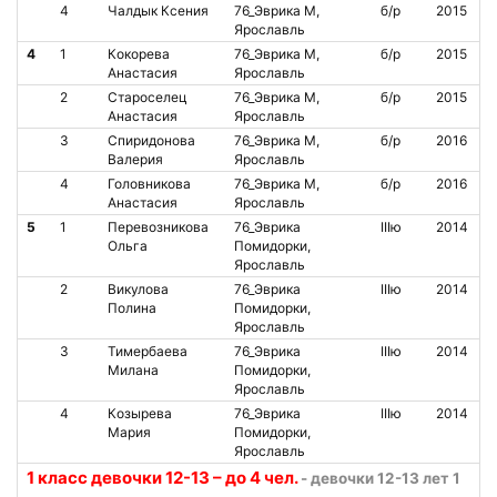
4
Чалдык Ксения
76_Эврика М,
б/р
2015
Ярославль
4
1
Кокорева
76_Эврика М,
б/р
2015
Анастасия
Ярославль
2
Староселец
76_Эврика М,
б/р
2015
Анастасия
Ярославль
3
Спиридонова
76_Эврика М,
б/р
2016
Валерия
Ярославль
4
Головникова
76_Эврика М,
б/р
2016
Анастасия
Ярославль
5
1
Перевозникова
76_Эврика
IIIю
2014
Ольга
Помидорки,
Ярославль
2
Викулова
76_Эврика
IIIю
2014
Полина
Помидорки,
Ярославль
3
Тимербаева
76_Эврика
IIIю
2014
Милана
Помидорки,
Ярославль
4
Козырева
76_Эврика
IIIю
2014
Мария
Помидорки,
Ярославль
1 класс девочки 12-13 – до 4 чел.
- девочки 12-13 лет 1