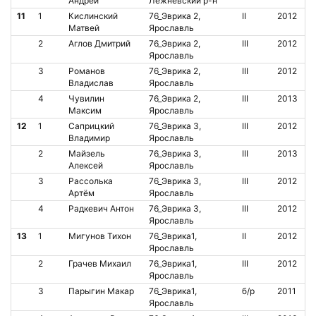
Андрей
Лежневский р-н
11
1
Кислинский
76_Эврика 2,
II
2012
Матвей
Ярославль
2
Аглов Дмитрий
76_Эврика 2,
III
2012
Ярославль
3
Романов
76_Эврика 2,
III
2012
Владислав
Ярославль
4
Чувилин
76_Эврика 2,
III
2013
Максим
Ярославль
12
1
Саприцкий
76_Эврика 3,
III
2012
Владимир
Ярославль
2
Майзель
76_Эврика 3,
III
2013
Алексей
Ярославль
3
Рассолька
76_Эврика 3,
III
2012
Артём
Ярославль
4
Радкевич Антон
76_Эврика 3,
III
2012
Ярославль
13
1
Мигунов Тихон
76_Эврика1,
II
2012
Ярославль
2
Грачев Михаил
76_Эврика1,
III
2012
Ярославль
3
Парыгин Макар
76_Эврика1,
б/р
2011
Ярославль