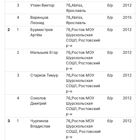
3
Уткин Виктор
76_Abriss,
б/р
2012
Ярославль
4
Варенцов
76_Abriss,
б/р
2015
Леонид
Ярославль
2
1
Бурмистров
76_Ростов МОУ
б/р
2012
Артём
Шурскольская
СОШ1, Ростовский
р-н
2
Малышев Егор
76_Ростов МОУ
б/р
2012
Шурскольская
СОШ1, Ростовский
р-н
3
Старков Тимур
76_Ростов МОУ
б/р
2012
Шурскольская
СОШ1, Ростовский
р-н
4
Соколов
76_Ростов МОУ
б/р
2012
Дмитрий
Шурскольская
СОШ1, Ростовский
р-н
3
1
Чурпинов
76_Ростов МОУ
б/р
2012
Владислав
Шурскольская
СОШ2, Ростовский
р-н