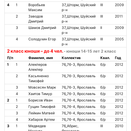
4
1
Воробьев
37_Шторм, Шуйский
III
2009
Максим
р-н
2
Заводов
37_Шторм, Шуйский
III
2011
Дмитрий
р-н
3
Шамов Дмитрий
37_Шторм, Шуйский
II
2009
р-н
4
Солодухин Егор
37_Шторм, Шуйский
III
2005
р-н
2 класс юноши – до 4 чел.
- юноши 14-15 лет 2 класс
П/п
Фамилия, имя
Коллектив
Квал.
Год
1
1
Алекперов
76_76-3, Ярославль
б/р
2012
Алекпер
2
Касьяненко
76_76-3, Ярославль
б/р
2012
Тимофей
3
Мовсесян Марк
76_76-3, Ярославль
б/р
2012
4
Хаитов Тимур
76_76-3, Ярославль
б/р
2012
2
1
Борисов Иван
76_76-4, Ярославль
б/р
2012
2
Гущин Тимофей
76_76-4, Ярославль
б/р
2012
3
Лейкин Матвей
76_76-4, Ярославль
б/р
2012
4
Хабаров Артем
76_76-4, Ярославль
б/р
2012
3
1
Медведев
76_Абрис,
III
2010
Максим
Ярославль