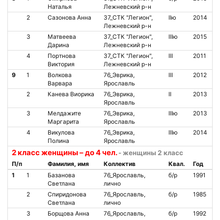
Наталья
Лежневский р-н
2
Сазонова Анна
37_СТК "Легион",
IIю
2014
Лежневский р-н
3
Матвеева
37_СТК "Легион",
IIIю
2015
Дарина
Лежневский р-н
4
Портнова
37_СТК "Легион",
III
2011
Виктория
Лежневский р-н
9
1
Волкова
76_Эврика,
III
2012
Варвара
Ярославль
2
Канева Виорика
76_Эврика,
II
2013
Ярославль
3
Мелдажите
76_Эврика,
IIIю
2013
Маргарита
Ярославль
4
Викулова
76_Эврика,
IIIю
2014
Полина
Ярославль
2 класс женщины – до 4 чел.
- женщины 2 класс
П/п
Фамилия, имя
Коллектив
Квал.
Год
1
1
Базанова
76_Ярославль,
б/р
1991
Светлана
лично
2
Спиридонова
76_Ярославль,
б/р
1985
Светлана
лично
3
Борщова Анна
76_Ярославль,
б/р
1992