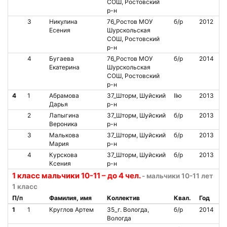
СОШ, Ростовский
р-н
3
Никулина
76_Ростов МОУ
б/р
2012
Есения
Шурскольская
СОШ, Ростовский
р-н
4
Бугаева
76_Ростов МОУ
б/р
2014
Екатерина
Шурскольская
СОШ, Ростовский
р-н
4
1
Абрамова
37_Шторм, Шуйский
IIю
2013
Дарья
р-н
2
Лапыгина
37_Шторм, Шуйский
б/р
2013
Вероника
р-н
3
Малькова
37_Шторм, Шуйский
б/р
2013
Мария
р-н
4
Курскова
37_Шторм, Шуйский
б/р
2013
Ксения
р-н
1 класс мальчики 10-11 – до 4 чел.
- мальчики 10-11 лет
1 класс
П/п
Фамилия, имя
Коллектив
Квал.
Год
1
1
Круглов Артем
35_г. Вологда,
б/р
2014
Вологда