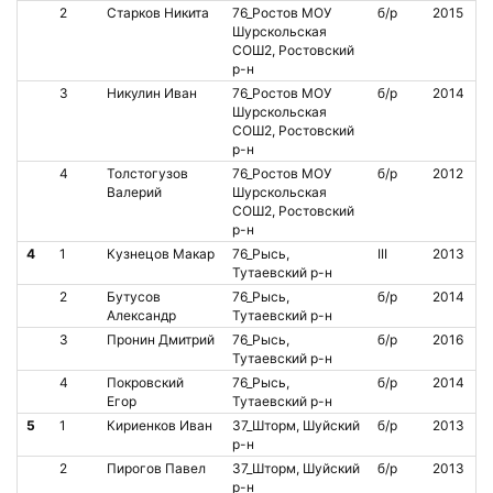
2
Старков Никита
76_Ростов МОУ
б/р
2015
Шурскольская
СОШ2, Ростовский
р-н
3
Никулин Иван
76_Ростов МОУ
б/р
2014
Шурскольская
СОШ2, Ростовский
р-н
4
Толстогузов
76_Ростов МОУ
б/р
2012
Валерий
Шурскольская
СОШ2, Ростовский
р-н
4
1
Кузнецов Макар
76_Рысь,
III
2013
Тутаевский р-н
2
Бутусов
76_Рысь,
б/р
2014
Александр
Тутаевский р-н
3
Пронин Дмитрий
76_Рысь,
б/р
2016
Тутаевский р-н
4
Покровский
76_Рысь,
б/р
2014
Егор
Тутаевский р-н
5
1
Кириенков Иван
37_Шторм, Шуйский
б/р
2013
р-н
2
Пирогов Павел
37_Шторм, Шуйский
б/р
2013
р-н