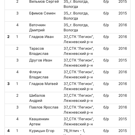
2
Вильмов Сергей
35_г. Вологда,
б/р
2015
Вологда
3
Ефимов Семен
35_г. Вологда,
б/р
2015
Вологда
4
Ваточкин
35_г. Вологда,
б/р
2016
Дмитрий
Вологда
2
1
Гладков Иван
37_СТК "Легион",
б/р
2016
Лежневский р-н
2
Тарасов
37_СТК "Легион",
б/р
2016
Владислав
Лежневский р-н
3
Другов Иван
37_СТК "Легион",
б/р
2015
Лежневский р-н
4
Фляум
37_СТК "Легион",
б/р
2016
Владислав
Лежневский р-н
3
1
Гладков Матвей
37_СТК "Легион",
б/р
2016
Лежневский р-н
2
Шибалов
37_СТК "Легион",
б/р
2016
Андрей
Лежневский р-н
3
Павлов Ярослав
37_СТК "Легион",
б/р
2016
Лежневский р-н
4
Квашенкин
37_СТК "Легион",
б/р
2015
Артем
Лежневский р-н
4
1
Курицын Егор
76_Углич - 1,
б/р
2015