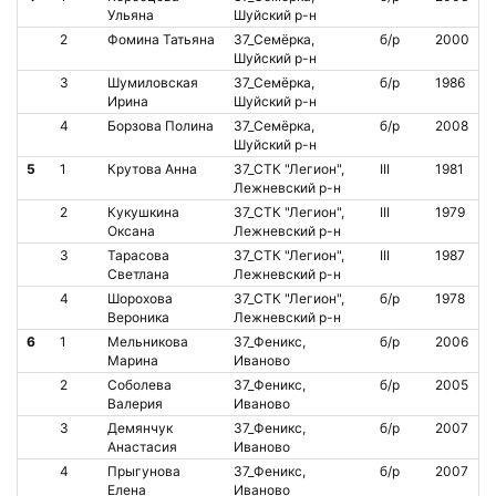
Ульяна
Шуйский р-н
2
Фомина Татьяна
37_Семёрка,
б/р
2000
Шуйский р-н
3
Шумиловская
37_Семёрка,
б/р
1986
Ирина
Шуйский р-н
4
Борзова Полина
37_Семёрка,
б/р
2008
Шуйский р-н
5
1
Крутова Анна
37_СТК "Легион",
III
1981
Лежневский р-н
2
Кукушкина
37_СТК "Легион",
III
1979
Оксана
Лежневский р-н
3
Тарасова
37_СТК "Легион",
III
1987
Светлана
Лежневский р-н
4
Шорохова
37_СТК "Легион",
б/р
1978
Вероника
Лежневский р-н
6
1
Мельникова
37_Феникс,
б/р
2006
Марина
Иваново
2
Соболева
37_Феникс,
б/р
2005
Валерия
Иваново
3
Демянчук
37_Феникс,
б/р
2007
Анастасия
Иваново
4
Прыгунова
37_Феникс,
б/р
2007
Елена
Иваново