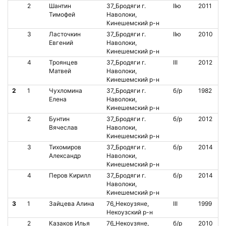
2
Шантин
37_Бродяги г.
IIю
2011
Тимофей
Наволоки,
Кинешемский р-н
3
Ласточкин
37_Бродяги г.
IIю
2010
Евгений
Наволоки,
Кинешемский р-н
4
Троянцев
37_Бродяги г.
III
2012
Матвей
Наволоки,
Кинешемский р-н
2
1
Чухломина
37_Бродяги г.
б/р
1982
Елена
Наволоки,
Кинешемский р-н
2
Бунтин
37_Бродяги г.
б/р
2012
Вячеслав
Наволоки,
Кинешемский р-н
3
Тихомиров
37_Бродяги г.
б/р
2014
Александр
Наволоки,
Кинешемский р-н
4
Перов Кирилл
37_Бродяги г.
б/р
2014
Наволоки,
Кинешемский р-н
3
1
Зайцева Алина
76_Некоузяне,
III
1999
Некоузский р-н
2
Казаков Илья
76_Некоузяне,
б/р
2010