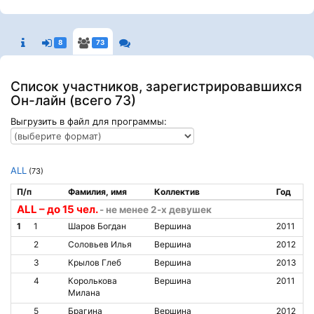
8
73
Список участников, зарегистрировавшихся
Он-лайн (всего 73)
Выгрузить в файл для программы:
ALL
(73)
П/п
Фамилия, имя
Коллектив
Год
ALL – до 15 чел.
- не менее 2-х девушек
1
1
Шаров Богдан
Вершина
2011
2
Соловьев Илья
Вершина
2012
3
Крылов Глеб
Вершина
2013
4
Королькова
Вершина
2011
Милана
5
Брагина
Вершина
2012