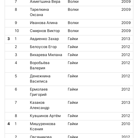
7
Ахметшина Вера
Волки
2009
8
Тарелкина
Волки
2009
Оксана
9
Иванова Алина
Волки
2009
10
Смирнов Виктор
Волки
2009
3
1
Авдиенко Захар
Гайки
2013
2
Белоусов Егор
Гайки
2012
3
Вихарева Милана
Гайки
2012
4
Воробьёва
Гайки
2012
Валерия
5
Денежкина
Гайки
2012
Василиса
6
Ермолаев
Гайки
2012
Григорий
7
Казаков
Гайки
2013
Александр
8
Кувшинов Артём
Гайки
2012
4
1
Мишуренкова
Гайки
2010
Ксения
2
Овсяникова
Гайки
2012