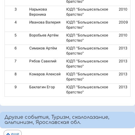
братство"
3
Нарыкова
ЮДП "Большесельское
2010
Вероника
братство"
4
Иванова Валерия
ЮДП "Большесельское
2009
братство"
5
Воробьев Артём
ЮДП "Большесельское
2010
братство"
6
Симаков Артём
ЮДП "Большесельское
2013
братство"
7
Рябов Савелий
ЮДП "Большесельское
2013
братство"
8
Комаров Алексей
ЮДП "Большесельское
2013
братство"
9
Баклагин Егор
ЮДП "Большесельское
2013
братство"
Другие события, Туризм, скалолазание,
альпинизм, Ярославская обл.
еще