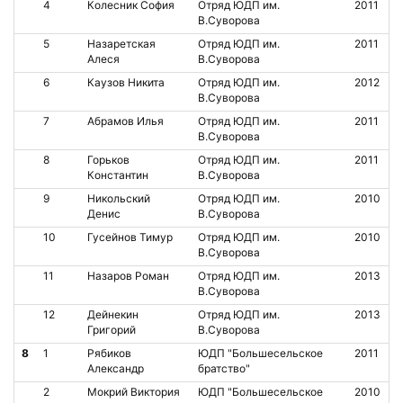
4
Колесник София
Отряд ЮДП им.
2011
В.Суворова
5
Назаретская
Отряд ЮДП им.
2011
Алеся
В.Суворова
6
Каузов Никита
Отряд ЮДП им.
2012
В.Суворова
7
Абрамов Илья
Отряд ЮДП им.
2011
В.Суворова
8
Горьков
Отряд ЮДП им.
2011
Константин
В.Суворова
9
Никольский
Отряд ЮДП им.
2010
Денис
В.Суворова
10
Гусейнов Тимур
Отряд ЮДП им.
2010
В.Суворова
11
Назаров Роман
Отряд ЮДП им.
2013
В.Суворова
12
Дейнекин
Отряд ЮДП им.
2013
Григорий
В.Суворова
8
1
Рябиков
ЮДП "Большесельское
2011
Александр
братство"
2
Мокрий Виктория
ЮДП "Большесельское
2010