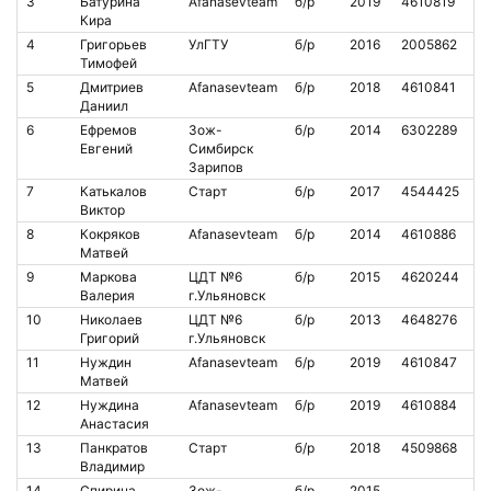
3
Батурина
Afanasevteam
б/р
2019
4610819
1
Кира
4
Григорьев
УлГТУ
б/р
2016
2005862
1
Тимофей
5
Дмитриев
Afanasevteam
б/р
2018
4610841
9
Даниил
6
Ефремов
Зож-
б/р
2014
6302289
3
Евгений
Симбирск
Зарипов
7
Катькалов
Старт
б/р
2017
4544425
7
Виктор
8
Кокряков
Afanasevteam
б/р
2014
4610886
3
Матвей
9
Маркова
ЦДТ №6
б/р
2015
4620244
3
Валерия
г.Ульяновск
10
Николаев
ЦДТ №6
б/р
2013
4648276
3
Григорий
г.Ульяновск
11
Нуждин
Afanasevteam
б/р
2019
4610847
3
Матвей
12
Нуждина
Afanasevteam
б/р
2019
4610884
3
Анастасия
13
Панкратов
Старт
б/р
2018
4509868
3
Владимир
14
Спирина
Зож-
б/р
2015
3