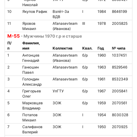
Николай
10
Якупов Рафик
Взлёт-За
I
1984
8646199
5
ВДВ
11
Яровов
Afanasevteam
III
1978
2005825
6
Михаил
(Иванова)
М-55
- Мужчины 1970 г.р и старше
П/
Фамилия,
п
имя
Коллектив
Квал.
Год
№ чипа
Н
1
Антонцев
Afanasevteam
б/р
1960
1037451
1
Геннадий
(Иванова)
2
Ганюшин
Afanasevteam
б/р
1963
8529546
7
Павел
3
Голондин
Afanasevteam
б/р
1961
8532349
9
Александр
4
Григорьев
УлГТУ
б/р
1967
2005841
4
Олег
5
Марковцев
ЗОЖ
б/р
1959
2070561
3
Владимир
6
Потапов
ЗОЖ
I
1954
8030328
3
Михаил
7
Салифанов
ЗОЖ
I
1950
2070925
6
Валерий