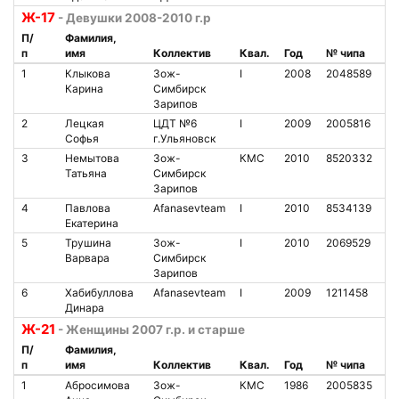
Ж-17
- Девушки 2008-2010 г.р
П/
Фамилия,
п
имя
Коллектив
Квал.
Год
№ чипа
Н
1
Клыкова
Зож-
I
2008
2048589
7
Карина
Симбирск
Зарипов
2
Лецкая
ЦДТ №6
I
2009
2005816
5
Софья
г.Ульяновск
3
Немытова
Зож-
КМС
2010
8520332
6
Татьяна
Симбирск
Зарипов
4
Павлова
Afanasevteam
I
2010
8534139
1
Екатерина
5
Трушина
Зож-
I
2010
2069529
4
Варвара
Симбирск
Зарипов
6
Хабибуллова
Afanasevteam
I
2009
1211458
6
Динара
Ж-21
- Женщины 2007 г.р. и старше
П/
Фамилия,
п
имя
Коллектив
Квал.
Год
№ чипа
Н
1
Абросимова
Зож-
КМС
1986
2005835
8