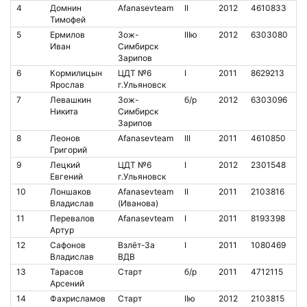
4
Домнин
Afanasevteam
II
2012
4610833
3
Тимофей
5
Ермилов
Зож-
IIIю
2012
6303080
8
Иван
Симбирск
Зарипов
6
Кормилицын
ЦДТ №6
I
2011
8629213
9
Ярослав
г.Ульяновск
7
Левашкин
Зож-
б/р
2012
6303096
1
Никита
Симбирск
Зарипов
8
Леонов
Afanasevteam
III
2011
4610850
2
Григорий
9
Лецкий
ЦДТ №6
I
2012
2301548
1
Евгений
г.Ульяновск
10
Лоншаков
Afanasevteam
II
2011
2103816
9
Владислав
(Иванова)
11
Перевалов
Afanasevteam
I
2011
8193398
1
Артур
12
Сафонов
Взлёт-За
I
2011
1080469
1
Владислав
ВДВ
13
Тарасов
Старт
б/р
2011
4712115
1
Арсений
14
Фахрисламов
Старт
IIю
2012
2103815
6