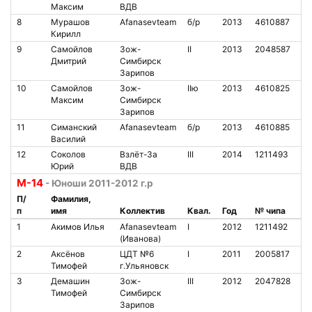
Максим
ВДВ
8
Мурашов
Afanasevteam
б/р
2013
4610887
1
Кирилл
9
Самойлов
Зож-
II
2013
2048587
1
Дмитрий
Симбирск
Зарипов
10
Самойлов
Зож-
IIю
2013
4610825
1
Максим
Симбирск
Зарипов
11
Симанский
Afanasevteam
б/р
2013
4610885
3
Василий
12
Соколов
Взлёт-За
III
2014
1211493
7
Юрий
ВДВ
М-14
- Юноши 2011-2012 г.р
П/
Фамилия,
п
имя
Коллектив
Квал.
Год
№ чипа
Н
1
Акимов Илья
Afanasevteam
I
2012
1211492
6
(Иванова)
2
Аксёнов
ЦДТ №6
I
2011
2005817
1
Тимофей
г.Ульяновск
3
Демашин
Зож-
III
2012
2047828
1
Тимофей
Симбирск
Зарипов