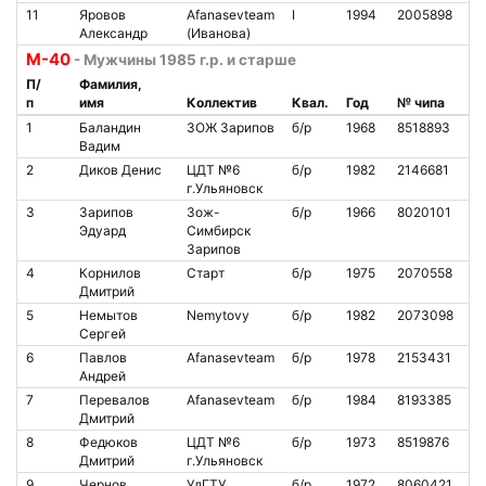
11
Яровов
Afanasevteam
I
1994
2005898
1
Александр
(Иванова)
М-40
- Мужчины 1985 г.р. и старше
П/
Фамилия,
п
имя
Коллектив
Квал.
Год
№ чипа
Н
1
Баландин
ЗОЖ Зарипов
б/р
1968
8518893
2
Вадим
2
Диков Денис
ЦДТ №6
б/р
1982
2146681
6
г.Ульяновск
3
Зарипов
Зож-
б/р
1966
8020101
5
Эдуард
Симбирск
Зарипов
4
Корнилов
Старт
б/р
1975
2070558
5
Дмитрий
5
Немытов
Nemytovy
б/р
1982
2073098
Сергей
6
Павлов
Afanasevteam
б/р
1978
2153431
1
Андрей
7
Перевалов
Afanasevteam
б/р
1984
8193385
1
Дмитрий
8
Федюков
ЦДТ №6
б/р
1973
8519876
4
Дмитрий
г.Ульяновск
9
Чернов
УлГТУ
б/р
1972
8060421
5