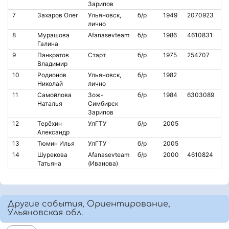
Зарипов
7
Захаров Олег
Ульяновск,
б/р
1949
2070923
1
лично
8
Мурашова
Afanasevteam
б/р
1986
4610831
1
Галина
9
Панкратов
Старт
б/р
1975
254707
3
Владимир
10
Родионов
Ульяновск,
б/р
1982
5
Николай
лично
11
Самойлова
Зож-
б/р
1984
6303089
7
Наталья
Симбирск
Зарипов
12
Терёхин
УлГТУ
б/р
2005
3
Александр
13
Тюмин Илья
УлГТУ
б/р
2005
1
14
Шурекова
Afanasevteam
б/р
2000
4610824
8
Татьяна
(Иванова)
Другие события, Ориентирование,
Ульяновская обл.