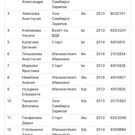
Александра
Симбирск
Зарипов
3
Земскова
Зож-
IIю
2013
8020101
1
Анастасия
Симбирск
Зарипов
4
Клипикова
Взлёт-За
Iю
2013
6303247
1
Ульяна
ВДВ
5
Кулагина
Старт
Iю
2014
4610810
2
Евгения
6
Лоншакова
Afanasevteam
IIю
2014
2103824
9
Анастасия
(Иванова)
7
Маркова
Старт
Iю
2013
4610828
8
Ярослава
8
Никитина
Afanasevteam
IIIю
2014
4610807
4
Анисия
(Иванова)
9
Нуждина
Afanasevteam
б/р
2013
4610826
3
Елизавета
10
Панасюк
Зож-
б/р
2013
2070563
1
Виталина
Симбирск
Зарипов
11
Панфилова
Старт
IIIю
2013
6303065
1
Дарья
12
Степаненко
Afanasevteam
б/р
2014
4509884
4
Алиса
(Иванова)