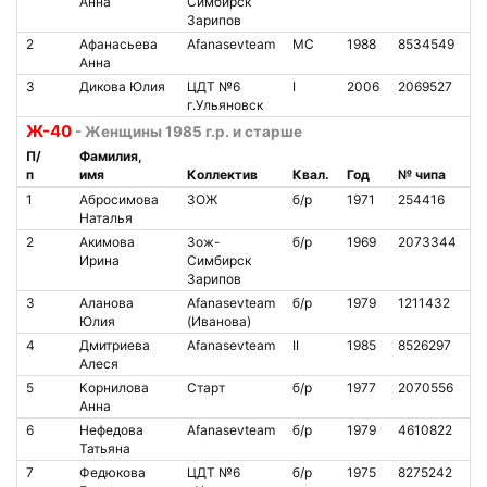
Анна
Симбирск
Зарипов
2
Афанасьева
Afanasevteam
МС
1988
8534549
4
Анна
3
Дикова Юлия
ЦДТ №6
I
2006
2069527
4
г.Ульяновск
Ж-40
- Женщины 1985 г.р. и старше
П/
Фамилия,
п
имя
Коллектив
Квал.
Год
№ чипа
Н
1
Абросимова
ЗОЖ
б/р
1971
254416
5
Наталья
2
Акимова
Зож-
б/р
1969
2073344
2
Ирина
Симбирск
Зарипов
3
Аланова
Afanasevteam
б/р
1979
1211432
5
Юлия
(Иванова)
4
Дмитриева
Afanasevteam
II
1985
8526297
4
Алеся
5
Корнилова
Старт
б/р
1977
2070556
1
Анна
6
Нефедова
Afanasevteam
б/р
1979
4610822
8
Татьяна
7
Федюкова
ЦДТ №6
б/р
1975
8275242
4