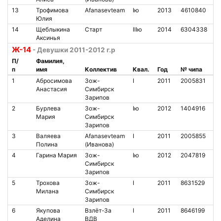
13
Трофимова
Afanasevteam
Iю
2013
4610840
1
Юлия
14
Щеблыкина
Старт
IIIю
2014
6304338
9
Аксинья
Ж-14
- Девушки 2011-2012 г.р
П/
Фамилия,
п
имя
Коллектив
Квал.
Год
№ чипа
Н
1
Абросимова
Зож-
I
2011
2005831
1
Анастасия
Симбирск
Зарипов
2
Бурлева
Зож-
Iю
2012
1404916
1
Мария
Симбирск
Зарипов
3
Валяева
Afanasevteam
I
2011
2005855
9
Полина
(Иванова)
4
Гарина Мария
Зож-
Iю
2012
2047819
1
Симбирск
Зарипов
5
Трохова
Зож-
I
2011
8631529
1
Милана
Симбирск
Зарипов
6
Якупова
Взлёт-За
I
2011
8646199
3
Аделина
ВДВ