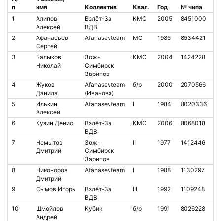
п
имя
Коллектив
Квал.
Год
№ чипа
Н
1
Алипов
Взлёт-За
КМС
2005
8451000
3
Алексей
ВДВ
2
Афанасьев
Afanasevteam
МС
1985
8534421
4
Сергей
3
Балыков
Зож-
КМС
2004
1424228
2
Николай
Симбирск
Зарипов
4
Жуков
Afanasevteam
б/р
2000
2070566
7
Данила
(Иванова)
5
Илькин
Afanasevteam
I
1984
8020336
3
Алексей
6
Кузин Денис
Взлёт-За
КМС
2006
8068018
3
ВДВ
7
Немытов
Зож-
II
1977
1412446
9
Дмитрий
Симбирск
Зарипов
8
Никоноров
Afanasevteam
I
1988
1130297
1
Дмитрий
9
Сымов Игорь
Взлёт-За
III
1992
1109248
6
ВДВ
10
Шмойлов
Кубик
б/р
1991
8026228
4
Андрей