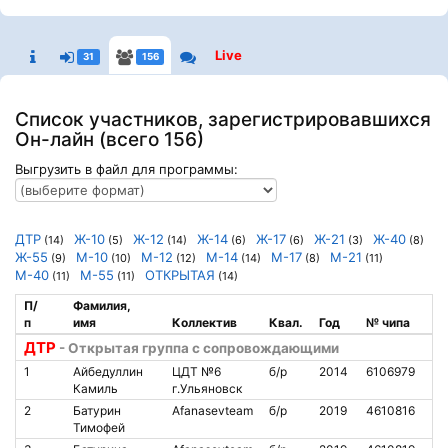
Live
31
156
Список участников, зарегистрировавшихся
Он-лайн (всего 156)
Выгрузить в файл для программы:
ДТР
Ж-10
Ж-12
Ж-14
Ж-17
Ж-21
Ж-40
(14)
(5)
(14)
(6)
(6)
(3)
(8)
Ж-55
М-10
М-12
М-14
М-17
М-21
(9)
(10)
(12)
(14)
(8)
(11)
М-40
М-55
ОТКРЫТАЯ
(11)
(11)
(14)
П/
Фамилия,
п
имя
Коллектив
Квал.
Год
№ чипа
Н
ДТР
- Открытая группа с сопровождающими
1
Айбедуллин
ЦДТ №6
б/р
2014
6106979
3
Камиль
г.Ульяновск
2
Батурин
Afanasevteam
б/р
2019
4610816
1
Тимофей