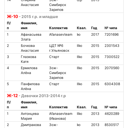
Анастасия
Симбирск
Зарипов
Ж-10
- 2015 г.р. и младше
П/
Фамилия,
п
имя
Коллектив
Квал.
Год
№ чипа
Н
1
Афанасьева
Afanasevteam
Iю
2017
7201696
8
Злата
2
Бочкова
ЦДТ №6
IIIю
2015
2301543
1
Анастасия
г.Ульяновск
3
Глазкова
Старт
IIIю
2015
7300522
1
Катя
4
Ермилова
Зож-
IIIю
2015
2070560
8
Алёна
Симбирск
Зарипов
5
Панфилова
Старт
IIIю
2015
6304308
3
Алёна
Ж-12
- Девочки 2013-2014 г.р
П/
Фамилия,
п
имя
Коллектив
Квал.
Год
№ чипа
Н
1
Антонцева
Afanasevteam
IIIю
2013
4620289
3
Мария
(Иванова)
2
Дмитракова
Зож-
Iю
2013
8530517
1