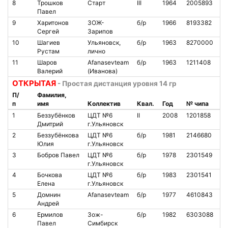
8
Трошков
Старт
III
1964
2005893
1
Павел
9
Харитонов
ЗОЖ-
б/р
1966
8193382
1
Сергей
Зарипов
10
Шагиев
Ульяновск,
б/р
1963
8270000
4
Рустам
лично
11
Шаров
Afanasevteam
б/р
1963
1211408
2
Валерий
(Иванова)
ОТКРЫТАЯ
- Простая дистанция уровня 14 гр
П/
Фамилия,
п
имя
Коллектив
Квал.
Год
№ чипа
Н
1
Беззубёнков
ЦДТ №6
II
2008
1201858
1
Дмитрий
г.Ульяновск
2
Беззубёнкова
ЦДТ №6
б/р
1981
2146680
1
Юлия
г.Ульяновск
3
Бобров Павел
ЦДТ №6
б/р
1978
2301549
1
г.Ульяновск
4
Бочкова
ЦДТ №6
б/р
1983
2301541
1
Елена
г.Ульяновск
5
Домнин
Afanasevteam
б/р
1977
4610843
3
Андрей
6
Ермилов
Зож-
б/р
1982
6303088
1
Павел
Симбирск