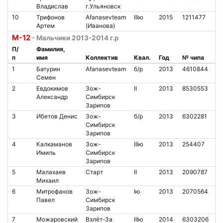
Владислав
г.Ульяновск
10
Трифонов
Afanasevteam
IIIю
2015
1211477
8
Артем
(Иванова)
М-12
- Мальчики 2013-2014 г.р
П/
Фамилия,
п
имя
Коллектив
Квал.
Год
№ чипа
Н
1
Батурин
Afanasevteam
б/р
2013
4610844
1
Семен
2
Евдокимов
Зож-
II
2013
8530553
1
Александр
Симбирск
Зарипов
3
Ибетов Денис
Зож-
б/р
2013
6302281
1
Симбирск
Зарипов
4
Калкаманов
Зож-
IIIю
2013
254407
1
Имиль
Симбирск
Зарипов
5
Малахаев
Старт
II
2013
2090787
1
Михаил
6
Митрофанов
Зож-
Iю
2013
2070564
7
Павел
Симбирск
Зарипов
7
Можаровский
Взлёт-За
IIIю
2014
6303206
2