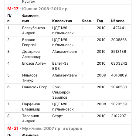
Рустам
М-17
- Юноши 2008-2010 г.р
П/
Фамилия,
п
имя
Коллектив
Квал.
Год
№ чипа
Н
1
Беззубенков
ЦДТ №6
I
2010
1427441
2
Андрей
г.Ульяновск
2
Власов
ЦДТ №6
I
2010
2005868
1
Георгий
г.Ульяновск
3
Дмитриев
Afanasevteam
I
2010
8513136
8
Александр
4
Егозов Артем
Взлёт-За
I
2010
6303242
1
ВДВ
5
Ильясов
Afanasevteam
I
2009
4610809
1
Тимур
6
Панасюк Егор
Зож-
II
2010
2048580
2
Симбирск
Зарипов
7
Парфенов
ЦДТ №6
I
2008
2070559
2
Владимир
г.Ульяновск
8
Тарпанов
Старт
I
2010
2102297
8
Андрей
М-21
- Мужчины 2007 г.р. и старше
П/
Фамилия,