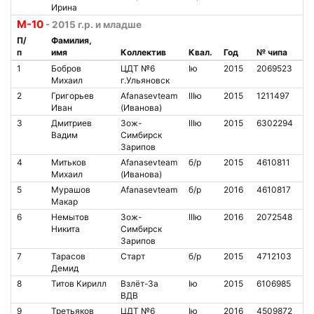
Ирина
М-10
- 2015 г.р. и младше
П/
Фамилия,
п
имя
Коллектив
Квал.
Год
№ чипа
Н
1
Бобров
ЦДТ №6
Iю
2015
2069523
7
Михаил
г.Ульяновск
2
Григорьев
Afanasevteam
IIIю
2015
1211497
2
Иван
(Иванова)
3
Дмитриев
Зож-
IIIю
2015
6302294
1
Вадим
Симбирск
Зарипов
4
Митьков
Afanasevteam
б/р
2015
4610811
3
Михаил
(Иванова)
5
Мурашов
Afanasevteam
б/р
2016
4610817
1
Макар
6
Немытов
Зож-
IIIю
2016
2072548
9
Никита
Симбирск
Зарипов
7
Тарасов
Старт
б/р
2015
4712103
2
Демид
8
Титов Кирилл
Взлёт-За
Iю
2015
6106985
1
ВДВ
9
Третьяков
ЦДТ №6
Iю
2016
4509872
1