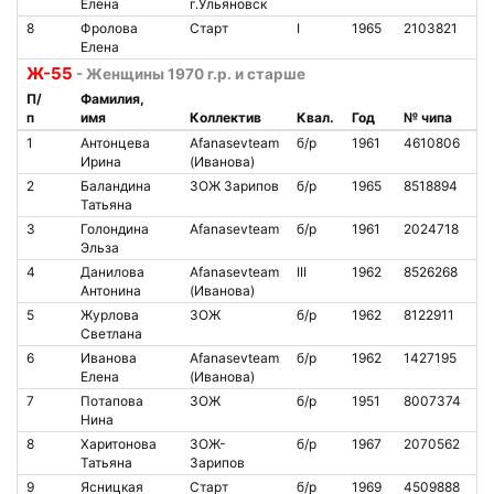
Елена
г.Ульяновск
8
Фролова
Старт
I
1965
2103821
2
Елена
Ж-55
- Женщины 1970 г.р. и старше
П/
Фамилия,
п
имя
Коллектив
Квал.
Год
№ чипа
Н
1
Антонцева
Afanasevteam
б/р
1961
4610806
8
Ирина
(Иванова)
2
Баландина
ЗОЖ Зарипов
б/р
1965
8518894
2
Татьяна
3
Голондина
Afanasevteam
б/р
1961
2024718
9
Эльза
4
Данилова
Afanasevteam
III
1962
8526268
5
Антонина
(Иванова)
5
Журлова
ЗОЖ
б/р
1962
8122911
5
Светлана
6
Иванова
Afanasevteam
б/р
1962
1427195
4
Елена
(Иванова)
7
Потапова
ЗОЖ
б/р
1951
8007374
5
Нина
8
Харитонова
ЗОЖ-
б/р
1967
2070562
1
Татьяна
Зарипов
9
Ясницкая
Старт
б/р
1969
4509888
2