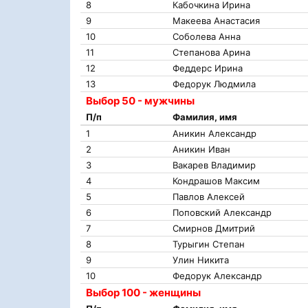
8
Кабочкина Ирина
9
Макеева Анастасия
10
Соболева Анна
11
Степанова Арина
12
Феддерс Ирина
13
Федорук Людмила
Выбор 50 - мужчины
П/п
Фамилия, имя
1
Аникин Александр
2
Аникин Иван
3
Вакарев Владимир
4
Кондрашов Максим
5
Павлов Алексей
6
Поповский Александр
7
Смирнов Дмитрий
8
Турыгин Степан
9
Улин Никита
10
Федорук Александр
Выбор 100 - женщины