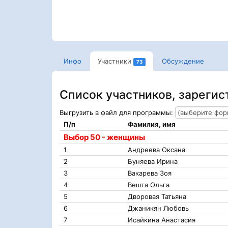
Инфо
Участники
Обсуждение
73
Список участников, зареги
Выгрузить в файл для программы:
П/п
Фамилия, имя
Выбор 50 - женщины
1
Андреева Оксана
2
Буняева Ирина
3
Вакарева Зоя
4
Вешта Ольга
5
Дворовая Татьяна
6
Джаникян Любовь
7
Исайкина Анастасия