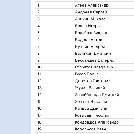
1
Агеев Александр
2
Андреев Сергей
3
Аникин Михаил
4
Балов Игорь
5
Барабаш Виктор
6
Бодров Антон
7
Бундин Андрей
8
Васяткин Дмитрий
9
Вековищев Валерий
10
Горбатов Владимир
11
Гусев Борис
12
Дорогов Григорий
13
Жучин Василий
14
Завейборода Дмитрий
15
Зенкин Николай
16
Капцов Дмитрий
17
Козырев Николай
18
Кондрашов Александр
19
Корольков Иван