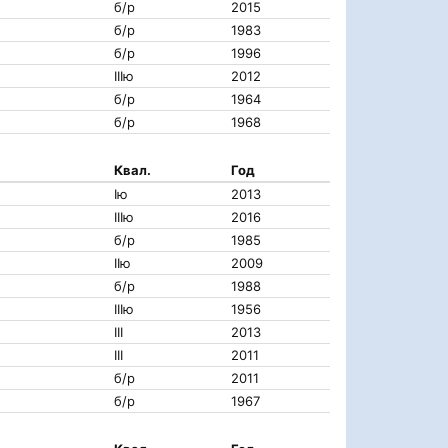
б/р
2015
б/р
1983
б/р
1996
IIIю
2012
б/р
1964
б/р
1968
Квал.
Год
Iю
2013
IIIю
2016
б/р
1985
IIю
2009
б/р
1988
IIIю
1956
III
2013
III
2011
б/р
2011
б/р
1967