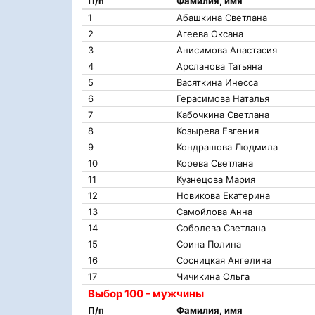
П/п
Фамилия, имя
1
Абашкина Светлана
2
Агеева Оксана
3
Анисимова Анастасия
4
Арсланова Татьяна
5
Васяткина Инесса
6
Герасимова Наталья
7
Кабочкина Светлана
8
Козырева Евгения
9
Кондрашова Людмила
10
Корева Светлана
11
Кузнецова Мария
12
Новикова Екатерина
13
Самойлова Анна
14
Соболева Светлана
15
Соина Полина
16
Сосницкая Ангелина
17
Чичикина Ольга
Выбор 100 - мужчины
П/п
Фамилия, имя