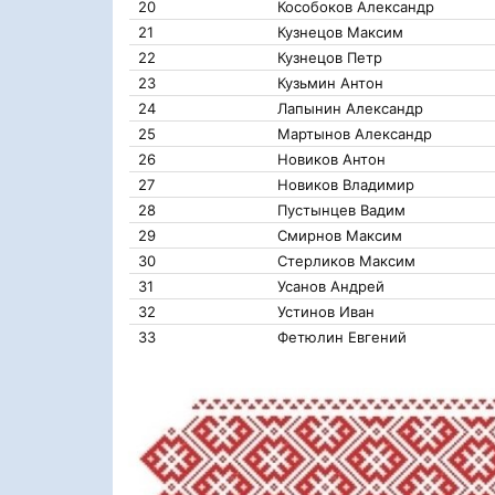
20
Кособоков Александр
21
Кузнецов Максим
22
Кузнецов Петр
23
Кузьмин Антон
24
Лапынин Александр
25
Мартынов Александр
26
Новиков Антон
27
Новиков Владимир
28
Пустынцев Вадим
29
Смирнов Максим
30
Стерликов Максим
31
Усанов Андрей
32
Устинов Иван
33
Фетюлин Евгений