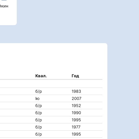
йкин
Квал.
Год
б/р
1983
Iю
2007
б/р
1952
б/р
1990
б/р
1995
б/р
1977
б/р
1995