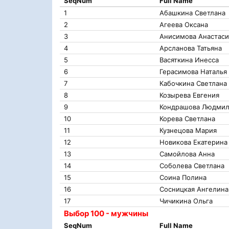
SeqNum
Full Name
1
Абашкина Светлана
2
Агеева Оксана
3
Анисимова Анастаси
4
Арсланова Татьяна
5
Васяткина Инесса
6
Герасимова Наталья
7
Кабочкина Светлана
8
Козырева Евгения
9
Кондрашова Людмил
10
Корева Светлана
11
Кузнецова Мария
12
Новикова Екатерина
13
Самойлова Анна
14
Соболева Светлана
15
Соина Полина
16
Сосницкая Ангелина
17
Чичикина Ольга
Выбор 100 - мужчины
SeqNum
Full Name