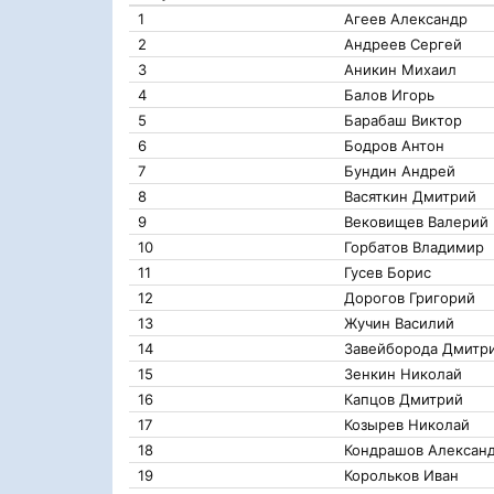
1
Агеев Александр
2
Андреев Сергей
3
Аникин Михаил
4
Балов Игорь
5
Барабаш Виктор
6
Бодров Антон
7
Бундин Андрей
8
Васяткин Дмитрий
9
Вековищев Валерий
10
Горбатов Владимир
11
Гусев Борис
12
Дорогов Григорий
13
Жучин Василий
14
Завейборода Дмитр
15
Зенкин Николай
16
Капцов Дмитрий
17
Козырев Николай
18
Кондрашов Алексан
19
Корольков Иван