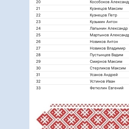
20
Кособоков Александ
21
Кузнецов Максим
22
Кузнецов Петр
23
Кузьмин Антон
24
Лапынин Александр
25
Мартынов Александ
26
Новиков Антон
27
Новиков Владимир
28
Пустынцев Вадим
29
Смирнов Максим
30
Стерликов Максим
31
Усанов Андрей
32
Устинов Иван
33
Фетюлин Евгений