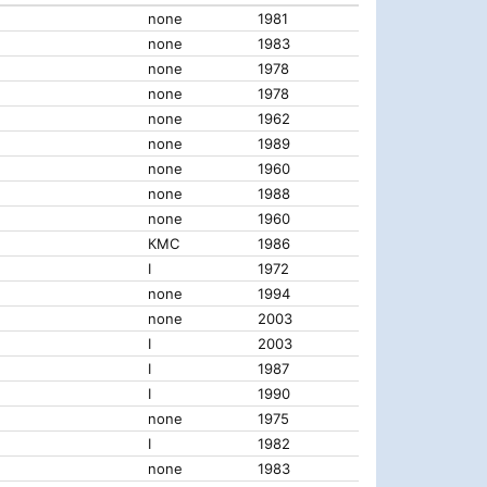
none
1981
none
1983
none
1978
none
1978
none
1962
none
1989
none
1960
none
1988
none
1960
КМС
1986
I
1972
none
1994
none
2003
I
2003
I
1987
I
1990
none
1975
I
1982
none
1983