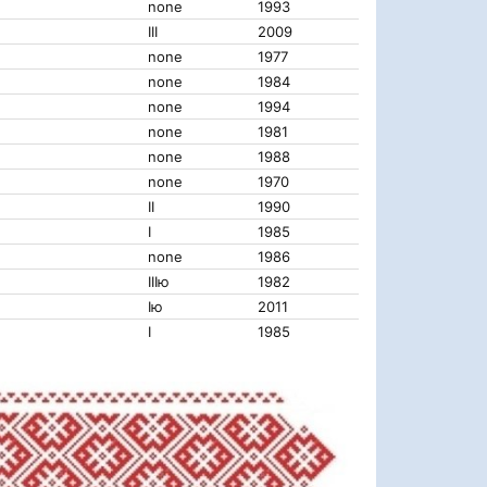
none
1993
III
2009
none
1977
none
1984
none
1994
none
1981
none
1988
none
1970
II
1990
I
1985
none
1986
IIIю
1982
Iю
2011
I
1985