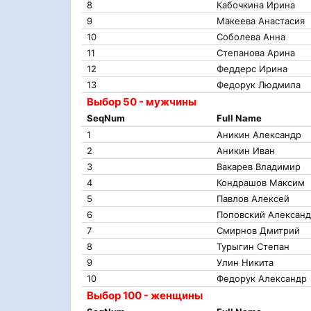
8
Кабочкина Ирина
9
Макеева Анастасия
10
Соболева Анна
11
Степанова Арина
12
Феддерс Ирина
13
Федорук Людмила
Выбор 50 - мужчины
SeqNum
Full Name
1
Аникин Александр
2
Аникин Иван
3
Вакарев Владимир
4
Кондрашов Максим
5
Павлов Алексей
6
Поповский Алексан
7
Смирнов Дмитрий
8
Турыгин Степан
9
Улин Никита
10
Федорук Александр
Выбор 100 - женщины