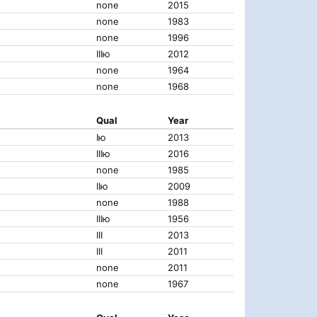
none
2015
none
1983
none
1996
IIIю
2012
none
1964
none
1968
Qual
Year
Iю
2013
IIIю
2016
none
1985
IIю
2009
none
1988
IIIю
1956
III
2013
III
2011
none
2011
none
1967