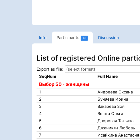
Info
Participants
Discussion
73
List of registered Online part
Export as file:
SeqNum
Full Name
Выбор 50 - женщины
1
Андреева Оксана
2
Буняева Ирина
3
Вакарева Зоя
4
Вешта Ольга
5
Дворовая Татьяна
6
Джаникян Любовь
7
Исайкина Анастасия