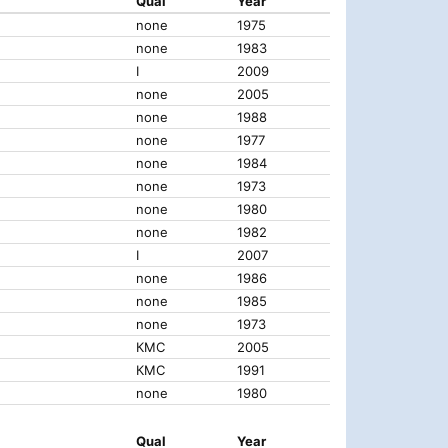
Qual
Year
none
1975
none
1983
I
2009
none
2005
none
1988
none
1977
none
1984
none
1973
none
1980
none
1982
I
2007
none
1986
none
1985
none
1973
КМС
2005
КМС
1991
none
1980
Qual
Year