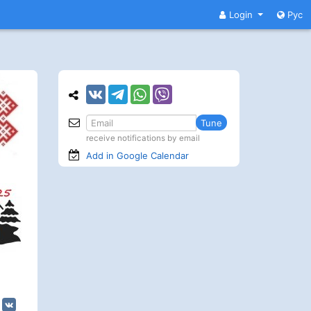
Login
Рус
Tune
receive notifications by email
Add in Google
Calendar