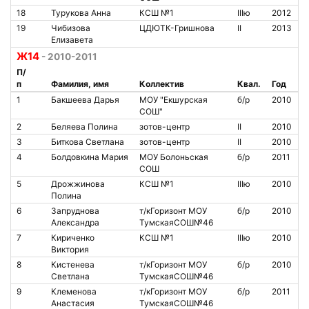
18
Турукова Анна
КСШ №1
IIIю
2012
19
Чибизова
ЦДЮТК-Гришнова
II
2013
Елизавета
Ж14
- 2010-2011
П/
п
Фамилия, имя
Коллектив
Квал.
Год
1
Бакшеева Дарья
МОУ "Екшурская
б/р
2010
СОШ"
2
Беляева Полина
зотов-центр
II
2010
3
Биткова Светлана
зотов-центр
II
2010
4
Болдовкина Мария
МОУ Болоньская
б/р
2011
СОШ
5
Дрожжинова
КСШ №1
IIIю
2010
Полина
6
Запруднова
т/кГоризонт МОУ
б/р
2010
Александра
ТумскаяСОШ№46
7
Кириченко
КСШ №1
IIIю
2010
Виктория
8
Кистенева
т/кГоризонт МОУ
б/р
2010
Светлана
ТумскаяСОШ№46
9
Клеменова
т/кГоризонт МОУ
б/р
2011
Анастасия
ТумскаяСОШ№46