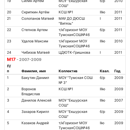
19
Силин Артем
МОУ "Екшурская
б/р
2010
СОШ"
20
Скрипкин Артём
КСШ №1
IIIю
2011
21
Солопанов Матвей
МАУ ДО ДЮСШ
I
2011
"Витязь"
22
Степнов Артем
т/кГоризонт МОУ
б/р
2011
ТумскаяСОШ№46
23
Удалов Максим
т/кГоризонт МОУ
IIIю
2010
ТумскаяСОШ№46
24
Чибизов Матвей
ЦДЮТК-Гришнова
I
2011
М17
- 2007-2009
П/
п
Фамилия, имя
Коллектив
Квал.
Год
1
Бакутин Даниил
МОУ "Тумская СОШ
б/р
2009
№ 3"
2
Воронов
КСШ №1
IIIю
2009
Владислав
3
Данилов Алексей
МОУ "Екшурская
IIIю
2007
СОШ"
4
Захаров Кирилл
МОУ "Екшурская
б/р
2009
СОШ"
5
Казаков Андрей
т/кГоризонт МОУ
IIю
2009
ТумскаяСОШ№46