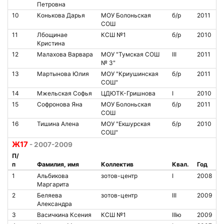
Петровна
10
Конькова Дарья
МОУ Болоньская
б/р
2011
СОШ
11
Лбощинае
КСШ №1
б/р
2010
Кристина
12
Малахова Варвара
МОУ "Тумская СОШ
III
2011
№ 3"
13
Мартынова Юлия
МОУ "Криушинская
б/р
2011
СОШ"
14
Мжельская Софья
ЦДЮТК-Гришнова
I
2010
15
Софронова Яна
МОУ Болоньская
б/р
2011
СОШ
16
Тишина Алена
МОУ "Екшурская
б/р
2010
СОШ"
Ж17
- 2007-2009
П/
п
Фамилия, имя
Коллектив
Квал.
Год
1
Альбикова
зотов-центр
I
2008
Маргарита
2
Беляева
зотов-центр
III
2009
Александра
3
Васичкина Ксения
КСШ №1
IIIю
2009