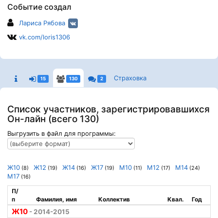
Событие создал
Лариса Рябова
vk.com/loris1306
Страховка
15
130
2
Список участников, зарегистрировавшихся
Он-лайн (всего 130)
Выгрузить в файл для программы:
Ж10
Ж12
Ж14
Ж17
М10
М12
М14
(8)
(19)
(16)
(19)
(11)
(17)
(24)
М17
(16)
П/
п
Фамилия, имя
Коллектив
Квал.
Год
Ж10
- 2014-2015