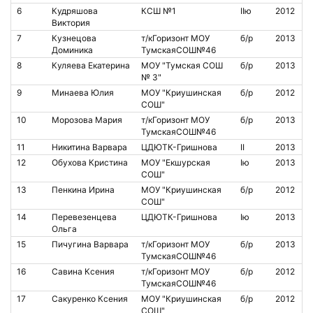
6
Кудряшова
КСШ №1
IIю
2012
Виктория
7
Кузнецова
т/кГоризонт МОУ
б/р
2013
Доминика
ТумскаяСОШ№46
8
Куляева Екатерина
МОУ "Тумская СОШ
б/р
2013
№ 3"
9
Минаева Юлия
МОУ "Криушинская
б/р
2012
СОШ"
10
Морозова Мария
т/кГоризонт МОУ
б/р
2013
ТумскаяСОШ№46
11
Никитина Варвара
ЦДЮТК-Гришнова
II
2013
12
Обухова Кристина
МОУ "Екшурская
Iю
2013
СОШ"
13
Пенкина Ирина
МОУ "Криушинская
б/р
2012
СОШ"
14
Перевезенцева
ЦДЮТК-Гришнова
Iю
2013
Ольга
15
Пичугина Варвара
т/кГоризонт МОУ
б/р
2013
ТумскаяСОШ№46
16
Савина Ксения
т/кГоризонт МОУ
б/р
2012
ТумскаяСОШ№46
17
Сакуренко Ксения
МОУ "Криушинская
б/р
2012
СОШ"