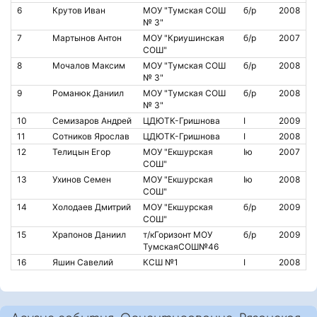
6
Крутов Иван
МОУ "Тумская СОШ
б/р
2008
№ 3"
7
Мартынов Антон
МОУ "Криушинская
б/р
2007
СОШ"
8
Мочалов Максим
МОУ "Тумская СОШ
б/р
2008
№ 3"
9
Романюк Даниил
МОУ "Тумская СОШ
б/р
2008
№ 3"
10
Семизаров Андрей
ЦДЮТК-Гришнова
I
2009
11
Сотников Ярослав
ЦДЮТК-Гришнова
I
2008
12
Телицын Егор
МОУ "Екшурская
Iю
2007
СОШ"
13
Ухинов Семен
МОУ "Екшурская
Iю
2008
СОШ"
14
Холодаев Дмитрий
МОУ "Екшурская
б/р
2009
СОШ"
15
Храпонов Даниил
т/кГоризонт МОУ
б/р
2009
ТумскаяСОШ№46
16
Яшин Савелий
КСШ №1
I
2008