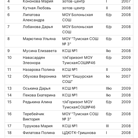
4
Кононова Мария
зотов-центр
I
2007
5
Кутная Любовь
зотов-центр
II
2008
6
Липатова
МОУ Болоньская
б/р
2008
Александра
СОШ
7
Лобанова Дарья
МОУ Болоньская
б/р
2008
СОШ
8
Марютина Ульяна
МОУ "Тумская СОШ
б/р
2008
№ 3"
9
Мусина Елизавета
КСШ №1
IIю
2008
10
Навасардян
т/кГоризонт МОУ
б/р
2009
Элеонора
ТумскаяСОШ№46
11
Назарова Полина
КСШ №1
II
2009
12
Обухова Вероника
МОУ "Екшурская
Iю
2007
СОШ"
13
Оськина Дарья
КСШ №1
IIIю
2009
14
Пекова Екатерина
КСШ №1
IIю
2008
15
Редькина Алина
т/кГоризонт МОУ
б/р
2009
ТумскаяСОШ№46
16
Теребейчик
МОУ "Тумская СОШ
б/р
2008
Виктория
№ 3"
17
Турукова Мария
КСШ №1
III
2008
18
Филатова Полина
ЦДЮТК-Гришнова
I
2008