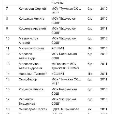
"Витязь"
7
Коламеец Сергей
МОУ "Тумская СОШ
б/р
2010
№ 3"
8
Кондаков Никита
МОУ "Екшурская
б/р
2010
СОШ"
9
Кошелев Арсений
МОУ "Екшурская
б/р
2011
СОШ"
10
Машинистов
МОУ "Екшурская
б/р
2010
Андрей
СОШ"
11
Михалов Кирилл
КСШ №1
IIIю
2010
12
Морозов
МОУ Болоньская
б/р
2010
Александр
СОШ
13
Морозов Иван
т/кГоризонт МОУ
б/р
2011
Александрович
ТумскаяСОШ№46
14
Наседкин Тимофей
КСШ №1
IIIю
2011
15
Овод Федор
МОУ "Тумская СОШ
б/р
2011
№ 3"
16
Родимов Никита
МОУ Болоньская
б/р
2010
СОШ
17
Рябчиков
МОУ "Екшурская
б/р
2010
Владислав
СОШ"
18
Семизаров Сергей
ЦДЮТК-Гришнова
Iю
2011