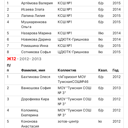
1
Артёмова Валерия
КСШ №1
б/р
2015
2
Исаева Злата
КСШ №1
б/р
2014
3
Лапина Лилия
КСШ №1
б/р
2015
4
Мушкаренкова
КСШ №1
б/р
2015
Ольга
5
Назарова Марина
КСШ №1
IIIю
2014
6
Новикова Дарина
ЦДЮТК-Гришнова
IIю
2014
7
Ромашина Инна
КСШ №1
б/р
2015
8
Сотникова Софья
ЦДЮТК-Гришнова
IIю
2015
Ж12
- 2012- 2013
П/
п
Фамилия, имя
Коллектив
Квал.
Год
1
Бахтинова Олеся
т/кГоризонт МОУ
б/р
2012
ТумскаяСОШ№46
2
Ванюшова София
МОУ "Тумская СОШ
б/р
2013
№ 3"
3
Дорофеева Кира
МОУ "Тумская СОШ
б/р
2012
№ 3"
4
Коломеец
МОУ "Тумская СОШ
б/р
2012
Екатерина
№ 3"
5
Кононова
зотов-центр
Iю
2012
Анастасия