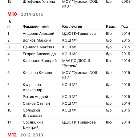
19
Штефаньо Ульяна
МОУ "Тумская СОШ
б/р
2008
№ 3"
М10
- 2014-2015
П/
п
Фамилия, имя
Коллектив
Квал.
Год
1
Андреев Алексей
ЦДЮТК-Гришнова
IIIю
2014
2
Волков Максим
КСШ №1
б/р
2015
3
Данилов Максим
КСШ №1
б/р
2015
4
Егоров Александр
КСШ №1
б/р
2015
5
Караваев Валерий
МАУ ДО ДЮСШ
IIю
2014
"Витязь"
6
Косяков Кирилл
МОУ "Тумская СОШ
б/р
2015
№ 3"
7
Кудряшов
КСШ №1
б/р
2015
Александр
8
Рытик Андрей
КСШ №1
б/р
2015
9
Ситнов Степан
КСШ №1
б/р
2014
10
Солодков
КСШ №1
б/р
2015
Владислав
11
Сосницкий
ЦДЮТК-Гришнова
IIIю
2014
Дмитрий
М12
- 2012-2013