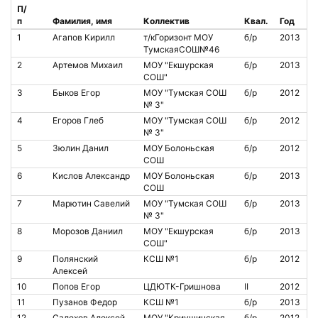
П/
п
Фамилия, имя
Коллектив
Квал.
Год
1
Агапов Кирилл
т/кГоризонт МОУ
б/р
2013
ТумскаяСОШ№46
2
Артемов Михаил
МОУ "Екшурская
б/р
2013
СОШ"
3
Быков Егор
МОУ "Тумская СОШ
б/р
2012
№ 3"
4
Егоров Глеб
МОУ "Тумская СОШ
б/р
2012
№ 3"
5
Зюлин Данил
МОУ Болоньская
б/р
2012
СОШ
6
Кислов Александр
МОУ Болоньская
б/р
2013
СОШ
7
Марютин Савелий
МОУ "Тумская СОШ
б/р
2013
№ 3"
8
Морозов Даниил
МОУ "Екшурская
б/р
2013
СОШ"
9
Полянский
КСШ №1
б/р
2012
Алексей
10
Попов Егор
ЦДЮТК-Гришнова
II
2012
11
Пузанов Федор
КСШ №1
б/р
2013
12
Салехов Алексей
МОУ "Криушинская
б/р
2012