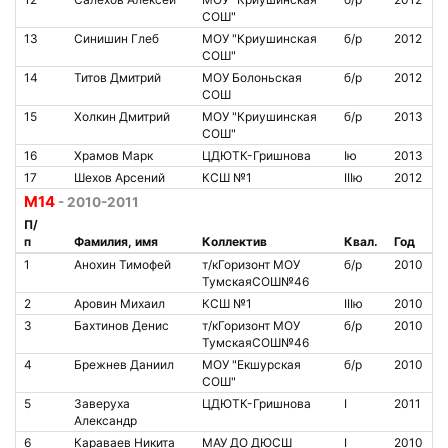
СОШ"
13
Синишин Глеб
МОУ "Криушинская
б/р
2012
СОШ"
14
Титов Дмитрий
МОУ Болоньская
б/р
2012
СОШ
15
Холкин Дмитрий
МОУ "Криушинская
б/р
2013
СОШ"
16
Храмов Марк
ЦДЮТК-Гришнова
Iю
2013
17
Шехов Арсений
КСШ №1
IIIю
2012
М14
- 2010-2011
П/
п
Фамилия, имя
Коллектив
Квал.
Год
1
Анохин Тимофей
т/кГоризонт МОУ
б/р
2010
ТумскаяСОШ№46
2
Аровин Михаил
КСШ №1
IIIю
2010
3
Бахтинов Денис
т/кГоризонт МОУ
б/р
2010
ТумскаяСОШ№46
4
Брежнев Даниил
МОУ "Екшурская
б/р
2010
СОШ"
5
Заверуха
ЦДЮТК-Гришнова
I
2011
Александр
6
Караваев Никита
МАУ ДО ДЮСШ
I
2010