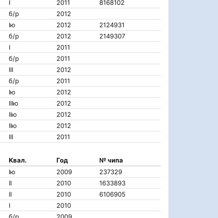
I
2011
8168102
б/р
2012
Iю
2012
2124931
б/р
2012
2149307
I
2011
б/р
2011
III
2012
б/р
2011
Iю
2012
IIIю
2012
IIю
2012
IIю
2012
III
2011
Квал.
Год
№ чипа
Iю
2009
237329
II
2010
1633893
II
2010
6106905
I
2010
б/р
2009