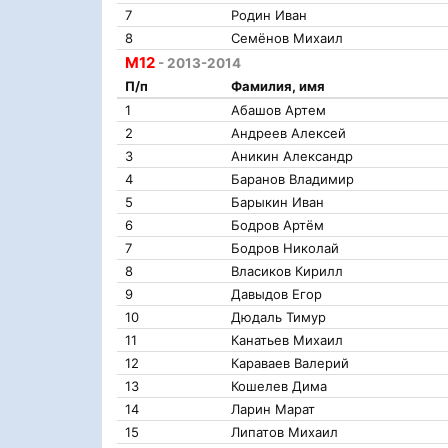
7
Родин Иван
8
Семёнов Михаил
М12
- 2013-2014
П/п
Фамилия, имя
1
Абашов Артем
2
Андреев Алексей
3
Аникин Александр
4
Баранов Владимир
5
Барыкин Иван
6
Бодров Артём
7
Бодров Николай
8
Власиков Кирилл
9
Давыдов Егор
10
Дюдаль Тимур
11
Канатьев Михаил
12
Караваев Валерий
13
Кошелев Дима
14
Ларин Марат
15
Липатов Михаил