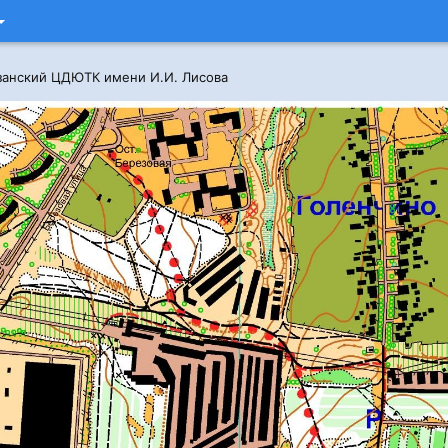
занский ЦДЮТК имени И.И. Лисова