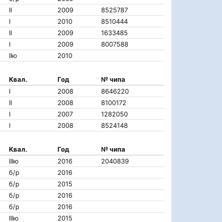
II
2009
8525787
I
2010
8510444
II
2009
1633485
I
2009
8007588
IIю
2010
Квал.
Год
№ чипа
I
2008
8646220
II
2008
8100172
I
2007
1282050
I
2008
8524148
Квал.
Год
№ чипа
IIIю
2016
2040839
б/р
2016
б/р
2015
б/р
2016
б/р
2016
IIIю
2015