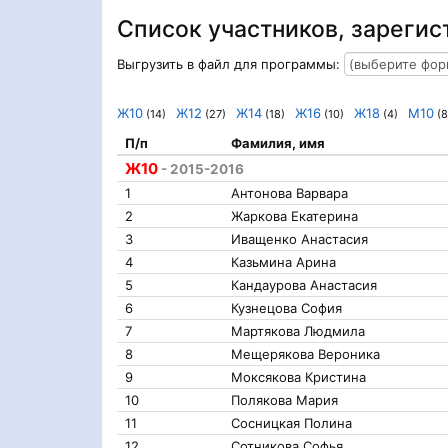
Список участников, зарегис
Выгрузить в файл для программы:
Ж10
Ж12
Ж14
Ж16
Ж18
М10
(14)
(27)
(18)
(10)
(4)
(8
П/п
Фамилия, имя
Ж10
- 2015-2016
1
Антонова Варвара
2
Жаркова Екатерина
3
Иващенко Анастасия
4
Казьмина Арина
5
Кандаурова Анастасия
6
Кузнецова София
7
Мартякова Людмила
8
Мещерякова Вероника
9
Моксякова Кристина
10
Полякова Мария
11
Сосницкая Полина
12
Сотникова Софья