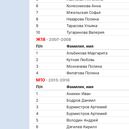
6
Колесникова Анна
7
Мжельская Софья
8
Назарова Полина
9
Тарасова Ульяна
10
Тугаринова Валерия
Ж18
- 2007-2008
П/п
Фамилия, имя
1
Альбикова Маргарита
2
Кутная Любовь
3
Мохначева Полина
4
Филатова Полина
М10
- 2015-2016
П/п
Фамилия, имя
1
Аникин Иван
2
Бодров Даниил
3
Бурмистров Артемий
4
Бурмистров Артемий
5
Володин Андрей
6
Дягилев Кирилл