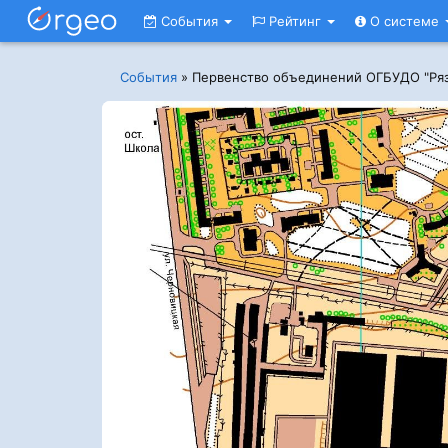
События
Рейтинг
О системе
События
»
Первенство объединений ОГБУДО "Ря