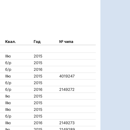
Квал.
Год
№ чипа
IIIю
2015
б/р
2015
б/р
2016
IIIю
2015
4019247
б/р
2015
б/р
2016
2149272
IIю
2015
IIIю
2015
IIIю
2015
б/р
2015
IIIю
2016
2149273
IIю
2015
2149289