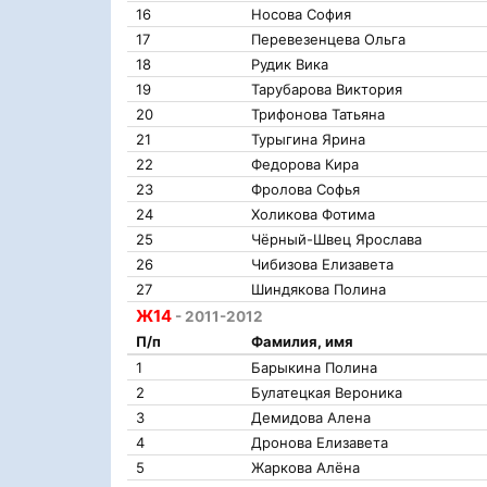
16
Носова София
17
Перевезенцева Ольга
18
Рудик Вика
19
Тарубарова Виктория
20
Трифонова Татьяна
21
Турыгина Ярина
22
Федорова Кира
23
Фролова Софья
24
Холикова Фотима
25
Чëрный-Швец Ярослава
26
Чибизова Елизавета
27
Шиндякова Полина
Ж14
- 2011-2012
П/п
Фамилия, имя
1
Барыкина Полина
2
Булатецкая Вероника
3
Демидова Алена
4
Дронова Елизавета
5
Жаркова Алёна