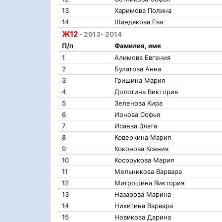
13
Харимова Полина
14
Шиндякова Ева
Ж12
- 2013- 2014
П/п
Фамилия, имя
1
Алимова Евгения
2
Булатова Анна
3
Гришина Мария
4
Долотина Виктория
5
Зеленова Кира
6
Ионова Софья
7
Исаева Злата
8
Коверкина Мария
9
Коконова Ксения
10
Косорукова Мария
11
Мельникова Варвара
12
Митрошина Виктория
13
Назарова Марина
14
Никитина Варвара
15
Новикова Дарина