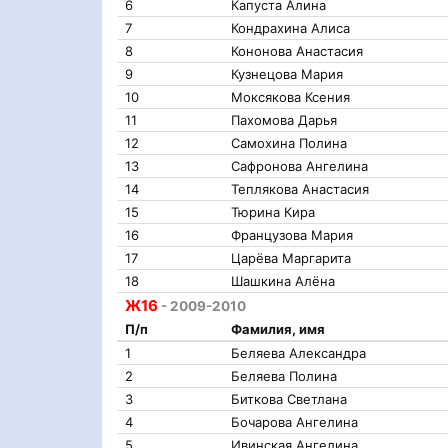
6
Капуста Алина
7
Кондрахина Алиса
8
Кононова Анастасия
9
Кузнецова Мария
10
Моксякова Ксения
11
Пахомова Дарья
12
Самохина Полина
13
Сафронова Ангелина
14
Теплякова Анастасия
15
Тюрина Кира
16
Французова Мария
17
Царёва Маргарита
18
Шашкина Алёна
Ж16
- 2009-2010
П/п
Фамилия, имя
1
Беляева Александра
2
Беляева Полина
3
Биткова Светлана
4
Бочарова Ангелина
5
Ивинская Ангелина