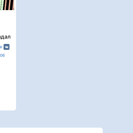
здал
а
306