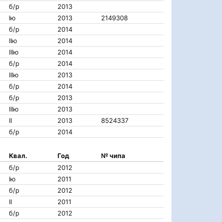
б/р
2013
Iю
2013
2149308
б/р
2014
IIю
2014
IIIю
2014
б/р
2014
IIIю
2013
б/р
2014
б/р
2013
IIIю
2013
II
2013
8524337
б/р
2014
Квал.
Год
№ чипа
б/р
2012
Iю
2011
б/р
2012
II
2011
б/р
2012