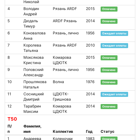
Николай
4
Володин
Рязань ARDF
2015
Оплачено
Андрей
5
Дюдаль
ARDF Рязань
2014
Оплачено
Тимур
6
Коновалова
Рязань, лично
1956
Ожидает оплаты
Анна
7
Королева
Рязань ARDF
2010
Ожидает оплаты
Татьяна
8
Моксякова
Комарова
2015
Оплачено
Кристина
ЦДЮТК
9
Поповский
Рязань, лично
1956
Оплачено
Александр
10
Прошлякова
Волна
1976
Оплачено
Наталья
11
Сосницкий
ЦДЮТК-
2014
Ожидает оплаты
Дмитрий
Гришнова
12
Тарабрин
Комарова
2014
Оплачено
Максим
ЦДЮТК
Т50
П/
Фамилия,
п
имя
Коллектив
Год
Статус
1
Андреева
Коленочки
1983
Оплачено