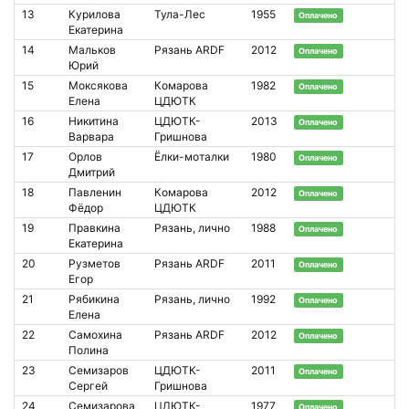
13
Курилова
Тула-Лес
1955
Оплачено
Екатерина
14
Мальков
Рязань ARDF
2012
Оплачено
Юрий
15
Моксякова
Комарова
1982
Оплачено
Елена
ЦДЮТК
16
Никитина
ЦДЮТК-
2013
Оплачено
Варвара
Гришнова
17
Орлов
Ёлки-моталки
1980
Оплачено
Дмитрий
18
Павленин
Комарова
2012
Оплачено
Фёдор
ЦДЮТК
19
Правкина
Рязань, лично
1988
Оплачено
Екатерина
20
Рузметов
Рязань ARDF
2011
Оплачено
Егор
21
Рябикина
Рязань, лично
1992
Оплачено
Елена
22
Самохина
Рязань ARDF
2012
Оплачено
Полина
23
Семизаров
ЦДЮТК-
2011
Оплачено
Сергей
Гришнова
24
Семизарова
ЦДЮТК-
1977
Оплачено