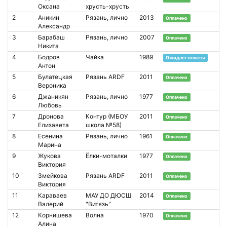
Оксана
хрусть-хрусть
2
Аникин
Рязань, лично
2013
Оплачено
Александр
3
Барабаш
Рязань, лично
2007
Оплачено
Никита
4
Бодров
Чайка
1989
Ожидает оплаты
Антон
5
Булатецкая
Рязань ARDF
2011
Оплачено
Вероника
6
Джаникян
Рязань, лично
1977
Оплачено
Любовь
7
Дронова
Контур (МБОУ
2011
Оплачено
Елизавета
школа №58)
8
Есенина
Рязань, лично
1961
Оплачено
Марина
9
Жукова
Ёлки-моталки
1977
Оплачено
Виктория
10
Змейкова
Рязань ARDF
2011
Оплачено
Виктория
11
Караваев
МАУ ДО ДЮСШ
2014
Оплачено
Валерий
"Витязь"
12
Корнишева
Волна
1970
Оплачено
Алина