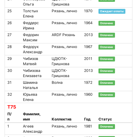
Ольга
Гришнова
25
Толстых
Рязань, лично
1970
Ожидает оплаты
Елена
26
Феддерс
Рязань, лично
1964
Оплачено
Ирина
27
Федорин
ARDF Рязань
2013
Оплачено
Максим
28
Федорук
Рязань, лично
1967
Оплачено
Александр
29
Чибизов
ЦДЮТК-
2011
Оплачено
Матвей
Гришнова
30
Чибизова
ЦДЮТК-
2013
Оплачено
Елизавета
Гришнова
31
Шамина
Волна
1972
Оплачено
Наталья
32
Юрьева
Рязань, лично
1960
Оплачено
Елена
Т75
П/
Фамилия,
п
имя
Коллектив
Год
Статус
1
Агеев
Рязань, лично
1981
Оплачено
Александр