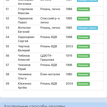
Ангелина
51
Стерликов
Рязань, лично
1986
Оплачено
Максим
52
Тараканов
Спасский р-н,
1995
Оплачено
Павел
лично
53
Фетюлин
Рязань, лично
1985
Ожидает оплаты
Евгений
54
Харахоркин
Рязань ВДВ
1998
Оплачено
Сергей
55
Чертков
Рязань ВДВ
2003
Оплачено
Валерий
56
Чибизов
ЦДЮТК-
1976
Оплачено
Алексей
Гришнова
57
Чижиков
Рязань ВДВ
1996
Оплачено
Юрий
58
Чичикина
Ёлки-моталки
1980
Оплачено
Ольга
59
Ювженко
Рязань ВДВ
2004
Оплачено
Артём
Доступные способы оплаты