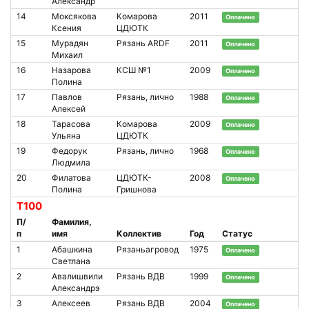
Александр
14
Моксякова
Комарова
2011
Оплачено
Ксения
ЦДЮТК
15
Мурадян
Рязань ARDF
2011
Оплачено
Михаил
16
Назарова
КСШ №1
2009
Оплачено
Полина
17
Павлов
Рязань, лично
1988
Оплачено
Алексей
18
Тарасова
Комарова
2009
Оплачено
Ульяна
ЦДЮТК
19
Федорук
Рязань, лично
1968
Оплачено
Людмила
20
Филатова
ЦДЮТК-
2008
Оплачено
Полина
Гришнова
Т100
П/
Фамилия,
п
имя
Коллектив
Год
Статус
1
Абашкина
Рязаньагровод
1975
Оплачено
Светлана
2
Авалишвили
Рязань ВДВ
1999
Оплачено
Александрэ
3
Алексеев
Рязань ВДВ
2004
Оплачено