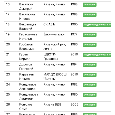
16
Васяткин
Рязань, лично
1988
Оплачено
Дмитрий
17
Васяткина
Рязань, лично
1988
Оплачено
Инесса
18
Вековищев
СК АЗЪ
1960
Подтверждено без оплат
Валерий
19
Герасимова
Ёлки-моталки
1977
Оплачено
Наталья
20
Горбатов
Рязанский р-н,
1986
Оплачено
Владимир
лично
21
Гусев
ЦДЮТК-
2010
Подтверждено без оплат
Кирилл
Гришнова
22
Дорогов
Рязань, лично
1994
Оплачено
Григорий
23
Караваев
МАУ ДО ДЮСШ
2010
Оплачено
Никита
"Витязь"
24
Кондрашов
Рязань, лично
1982
Оплачено
Александр
25
Кондрашова
Рязань, лично
1980
Оплачено
Людмила
26
Конюхов
Рязань ВДВ
2005
Оплачено
Семён
27
Корольков
Рязань, лично
1983
Оплачено