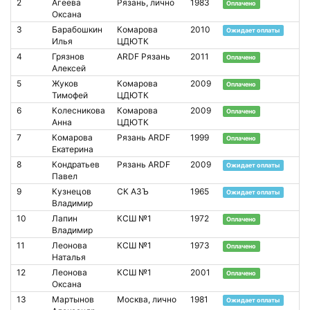
2
Агеева
Рязань, лично
1983
Оплачено
Оксана
3
Барабошкин
Комарова
2010
Ожидает оплаты
Илья
ЦДЮТК
4
Грязнов
ARDF Рязань
2011
Оплачено
Алексей
5
Жуков
Комарова
2009
Оплачено
Тимофей
ЦДЮТК
6
Колесникова
Комарова
2009
Оплачено
Анна
ЦДЮТК
7
Комарова
Рязань ARDF
1999
Оплачено
Екатерина
8
Кондратьев
Рязань ARDF
2009
Ожидает оплаты
Павел
9
Кузнецов
СК АЗЪ
1965
Ожидает оплаты
Владимир
10
Лапин
КСШ №1
1972
Оплачено
Владимир
11
Леонова
КСШ №1
1973
Оплачено
Наталья
12
Леонова
КСШ №1
2001
Оплачено
Оксана
13
Мартынов
Москва, лично
1981
Ожидает оплаты