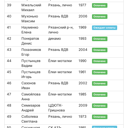
39
Мжельский
Рязань, лично
1977
Оплачено
Михаил
40
Мухонько
Рязань ВДВ
2006
Оплачено
Максим
41
Науменко
Рязанский р-н,
1969
Ожидает оплаты
Елена
лично
42
Понкратов
динамо
1993
Оплачено
Денис
43
Похазников
Рязань ВДВ
2004
Оплачено
Егор
44
Пустынцев
Ёлки-моталки
1990
Оплачено
Вадим
45
Пустынцев
Ёлки-моталки
1961
Оплачено
Игорь
46
Сазонов
Рязань ВДВ
2002
Оплачено
Иван
47
Самойлова
Ёлки-моталки
1985
Оплачено
Анна
48
Семизаров
ЦДЮТК-
2009
Оплачено
Андрей
Гришнова
49
Соболева
Рязань, лично
1973
Оплачено
Светлана
50
Сосницкая
СК АЗЪ
1991
Ожидает оплаты