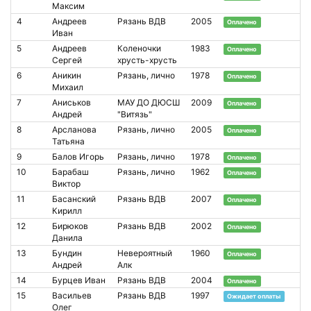
Максим
4
Андреев
Рязань ВДВ
2005
Оплачено
Иван
5
Андреев
Коленочки
1983
Оплачено
Сергей
хрусть-хрусть
6
Аникин
Рязань, лично
1978
Оплачено
Михаил
7
Аниськов
МАУ ДО ДЮСШ
2009
Оплачено
Андрей
"Витязь"
8
Арсланова
Рязань, лично
2005
Оплачено
Татьяна
9
Балов Игорь
Рязань, лично
1978
Оплачено
10
Барабаш
Рязань, лично
1962
Оплачено
Виктор
11
Басанский
Рязань ВДВ
2007
Оплачено
Кирилл
12
Бирюков
Рязань ВДВ
2002
Оплачено
Данила
13
Бундин
Невероятный
1960
Оплачено
Андрей
Алк
14
Бурцев Иван
Рязань ВДВ
2004
Оплачено
15
Васильев
Рязань ВДВ
1997
Ожидает оплаты
Олег