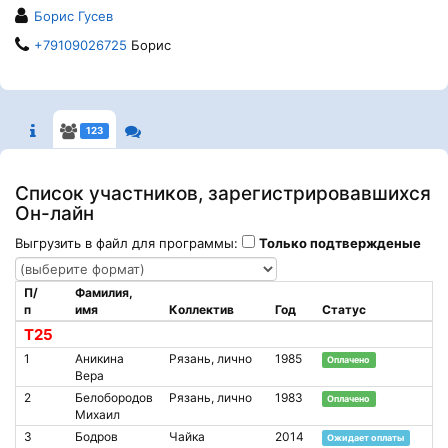
Борис Гусев
+79109026725
Борис
123
Список участников, зарегистрировавшихся
Он-лайн
Выгрузить в файл для программы:
Только подтвержденые
П/
Фамилия,
п
имя
Коллектив
Год
Статус
Т25
1
Аникина
Рязань, лично
1985
Оплачено
Вера
2
Белобородов
Рязань, лично
1983
Оплачено
Михаил
3
Бодров
Чайка
2014
Ожидает оплаты