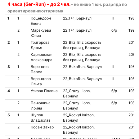
4 часа (бег-Run) – до 2 чел.
- не ниже 1 юн. разряда по
ориентированию/туризму
1
1
Коцендорн
22_1+1, Барнаул
III
1989
Елена
2
Маракуева
22_1+1, Барнаул
б/р
1992
Юлия
2
1
Григорова
22_Bliz, Bliz скорость
I
2010
Дарья
без границ, Барнаул
2
Карловская
22_Bliz, Bliz скорость
I
2008
Александра
без границ, Барнаул
3
1
Воронцов
22_BukaRun, Барнаул
III
1981
Павел
2
Воронцова
22_BukaRun, Барнаул
III
1984
Ольга
4
1
Ускова Полина
22_Crazy Lions,
б/р
1983
Барнаул
2
Панюшина
22_Crazy Lions,
б/р
1983
Ирина
Барнаул
5
1
Щупов
22_RockyHorizon,
I
2010
Владислав
Барнаул
2
Косач Захар
22_RockyHorizon,
I
2010
Барнаул