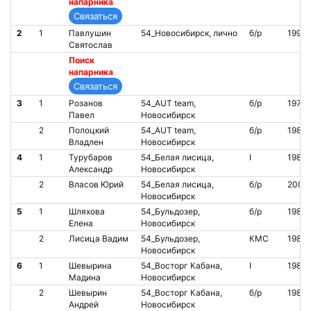
напарника
2
1
Павлушин
54_Новосибирск, лично
б/р
1992
Святослав
Поиск
напарника
3
1
Розанов
54_AUT team,
б/р
1978
Павел
Новосибирск
2
Полоцкий
54_AUT team,
б/р
1983
Владлен
Новосибирск
4
1
Турубаров
54_Белая лисица,
I
1988
Александр
Новосибирск
2
Власов Юрий
54_Белая лисица,
б/р
2001
Новосибирск
5
1
Шляхова
54_Бульдозер,
б/р
1980
Елена
Новосибирск
2
Лисица Вадим
54_Бульдозер,
КМС
1980
Новосибирск
6
1
Шевырина
54_Восторг Кабана,
I
1987
Мадина
Новосибирск
2
Шевырин
54_Восторг Кабана,
б/р
1987
Андрей
Новосибирск