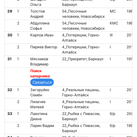
Ольга
Барнаул
29
1
Толстов
54_Песочные
МС
1985
Андрей
человеки, Новосибирск
2
Абдуллина
54_Песочные
КМС
1980
Софья
человеки, Новосибирск
30
1
Карпов Иван
4_Потеряшки, Горно-
III
2011
Алтайск
2
Пиряев Виктор
4_Потеряшки, Горно-
I
2012
Алтайск
31
1
Мясников
22_Приоритет, Барнаул
I
1973
Владимир
Поиск
напарника
32
1
Загоруйко
4_Реальные пацаны,
I
2011
Семён
Горно-Алтайск
2
Лихачев
4_Реальные пацаны,
I
2011
Матвей
Горно-Алтайск
33
1
Лакотина
22_Рыбка с Пивасом,
б/р
2001
Диана
Барнаул
2
Ларин Вадим
22_Рыбка с Пивасом,
б/р
1996
Барнаул