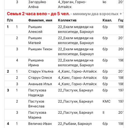
3
Загоруйко
4_Ураган, Горно-
Iю
2015
Алёна
Алтайск
Семья 2 часа вело – до 5 чел.
- минимум два взрослых + 1 
П/п
Фамилия, имя
Коллектив
Квал.
Год
1
1
Рыкшин
22_Ехали медведи на
б/р
1983
Алексей
велосипеде, Барнаул
2
Рыкшин
22_Ехали медведи на
б/р
2012
Матвей
велосипеде, Барнаул
3
Рыкшин Тихон
22_Ехали медведи на
б/р
2009
велосипеде, Барнаул
4
Рыкшина
22_Ехали медведи на
б/р
1985
Ирина
велосипеде, Барнаул
2
1
Старун Ульяна
4_Каяс, Горно-Алтайск
б/р
2015
2
Старун Олеся
4_Каяс, Горно-Алтайск
б/р
1985
3
Ананьев Илья
4_Каяс, Горно-Алтайск
б/р
1981
3
1
Пастухова
22_Пастухи, Барнаул
б/р
1974
Надежда
2
Пастухов
22_Пастухи, Барнаул
КМС
1974
Вячеслав
3
Пастухова
22_Пастухи, Барнаул
II
2012
Марина
4
1
Величко Иван
22_Рыбаки, Барнаул
б/р
1984