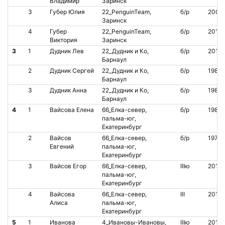
Владимир
Заринск
3
Губер Юлия
22_PenguinTeam,
б/р
2004
Заринск
4
Губер
22_PenguinTeam,
б/р
2015
Виктория
Заринск
3
1
Дудник Лев
22_Дудник и Ко,
б/р
2014
Барнаул
2
Дудник Сергей
22_Дудник и Ко,
б/р
1982
Барнаул
3
Дудник Анна
22_Дудник и Ко,
б/р
1984
Барнаул
4
1
Вайсова Елена
66_Елка-север,
б/р
1987
пальма-юг,
Екатеринбург
2
Вайсов
66_Елка-север,
б/р
1979
Евгений
пальма-юг,
Екатеринбург
3
Вайсов Егор
66_Елка-север,
IIIю
2016
пальма-юг,
Екатеринбург
4
Вайсова
66_Елка-север,
III
2011
Алиса
пальма-юг,
Екатеринбург
5
1
Иванова
4_Ивановы-Ивановы,
IIIю
2015