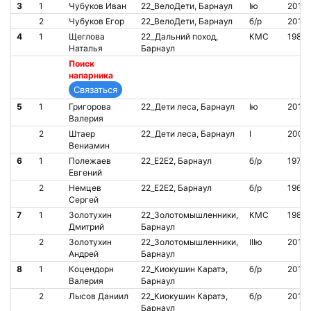
3
1
Чубуков Иван
22_ВелоДети, Барнаул
Iю
2013
2
Чубуков Егор
22_ВелоДети, Барнаул
б/р
2013
4
1
Щеглова
22_Дальний поход,
КМС
1981
Наталья
Барнаул
Поиск
напарника
5
1
Григорова
22_Дети леса, Барнаул
Iю
2013
Валерия
2
Штаер
22_Дети леса, Барнаул
I
2009
Вениамин
6
1
Полежаев
22_Е2Е2, Барнаул
б/р
1971
Евгений
2
Немцев
22_Е2Е2, Барнаул
б/р
1969
Сергей
7
1
Золотухин
22_Золотомышленники,
КМС
1980
Дмитрий
Барнаул
2
Золотухин
22_Золотомышленники,
IIIю
2013
Андрей
Барнаул
8
1
Коцендорн
22_Киокушин Каратэ,
б/р
2011
Валерия
Барнаул
2
Лысов Даниил
22_Киокушин Каратэ,
б/р
2010
Барнаул