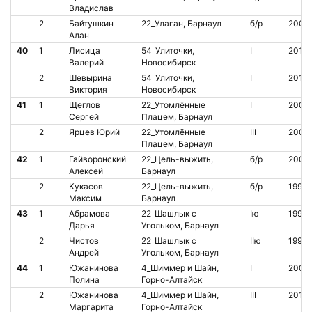
Владислав
2
Байтушкин
22_Улаган, Барнаул
б/р
2003
Алан
40
1
Лисица
54_Улиточки,
I
2010
Валерий
Новосибирск
2
Шевырина
54_Улиточки,
I
2011
Виктория
Новосибирск
41
1
Щеглов
22_Утомлённые
I
2008
Сергей
Плацем, Барнаул
2
Ярцев Юрий
22_Утомлённые
III
2009
Плацем, Барнаул
42
1
Гайворонский
22_Цель-выжить,
б/р
2002
Алексей
Барнаул
2
Кукасов
22_Цель-выжить,
б/р
1999
Максим
Барнаул
43
1
Абрамова
22_Шашлык с
Iю
1997
Дарья
Угольком, Барнаул
2
Чистов
22_Шашлык с
IIю
1995
Андрей
Угольком, Барнаул
44
1
Южанинова
4_Шиммер и Шайн,
I
2008
Полина
Горно-Алтайск
2
Южанинова
4_Шиммер и Шайн,
III
2010
Маргарита
Горно-Алтайск