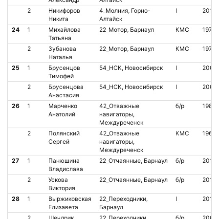
2
Никифоров
4_Молния, Горно-
I
2011
Никита
Алтайск
24
1
Михайлова
22_Мотор, Барнаул
КМС
1974
Татьяна
2
Зубанова
22_Мотор, Барнаул
КМС
1973
Наталья
25
1
Брусенцов
54_НСК, Новосибирск
I
2008
Тимофей
2
Брусенцова
54_НСК, Новосибирск
I
2008
Анастасия
26
1
Марченко
42_Отважные
б/р
1982
Анатолий
навигаторы,
Междуреченск
2
Полянский
42_Отважные
КМС
1965
Сергей
навигаторы,
Междуреченск
27
1
Панюшина
22_Отчаянные, Барнаул
б/р
2011
Владислава
2
Ускова
22_Отчаянные, Барнаул
б/р
2011
Виктория
28
1
Выржиковская
22_Переходники,
I
2011
Елизавета
Барнаул
2
Шендрик
22_Переходники,
б/р
2009