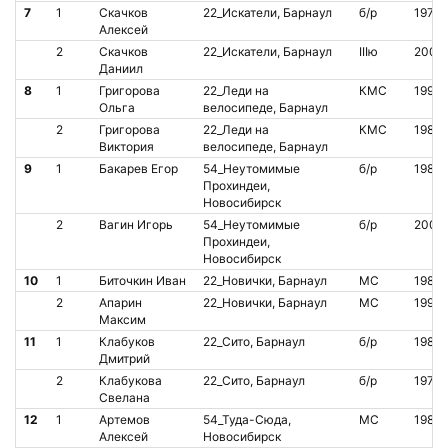
7
1
Скачков
22_Искатели, Барнаул
б/р
1979
Алексей
2
Скачков
22_Искатели, Барнаул
IIIю
2007
Даниил
8
1
Григорова
22_Леди на
КМС
1993
Ольга
велосипеде, Барнаул
2
Григорова
22_Леди на
КМС
1983
Виктория
велосипеде, Барнаул
9
1
Бакарев Егор
54_Неутомимые
б/р
1987
Прохиндеи,
Новосибирск
2
Вагин Игорь
54_Неутомимые
б/р
2004
Прохиндеи,
Новосибирск
10
1
Биточкин Иван
22_Новички, Барнаул
МС
1981
2
Апарин
22_Новички, Барнаул
МС
1991
Максим
11
1
Клабуков
22_Сито, Барнаул
б/р
1980
Дмитрий
2
Клабукова
22_Сито, Барнаул
б/р
1979
Свелана
12
1
Артемов
54_Туда-Сюда,
МС
1985
Алексей
Новосибирск