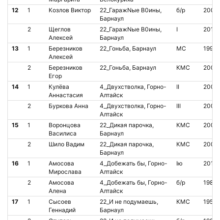
12
1
Козлов Виктор
22_ГаражNые В0ины,
б/р
2009
Барнаул
2
Щеглов
22_ГаражNые В0ины,
I
2010
Алексей
Барнаул
13
1
Березников
22_Гоньба, Барнаул
МС
1994
Алексей
2
Березников
22_Гоньба, Барнаул
КМС
2002
Егор
14
1
Кулëва
4_Двухстволка, Горно-
II
2007
Аннастасия
Алтайск
2
Буркова Анна
4_Двухстволка, Горно-
III
2006
Алтайск
15
1
Воронцова
22_Дикая парочка,
КМС
2008
Василиса
Барнаул
2
Шило Вадим
22_Дикая парочка,
КМС
2006
Барнаул
16
1
Амосова
4_Добежать бы, Горно-
Iю
2011
Мирослава
Алтайск
2
Амосова
4_Добежать бы, Горно-
б/р
1987
Алена
Алтайск
17
1
Сысоев
22_И не подумаешь,
КМС
1958
Геннадий
Барнаул