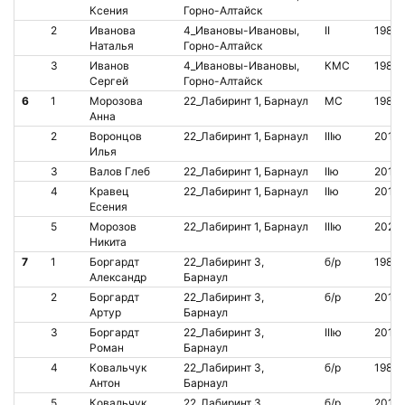
Ксения
Горно-Алтайск
2
Иванова
4_Ивановы-Ивановы,
II
1988
Наталья
Горно-Алтайск
3
Иванов
4_Ивановы-Ивановы,
КМС
1983
Сергей
Горно-Алтайск
6
1
Морозова
22_Лабиринт 1, Барнаул
МС
1982
Анна
2
Воронцов
22_Лабиринт 1, Барнаул
IIIю
2016
Илья
3
Валов Глеб
22_Лабиринт 1, Барнаул
IIю
2014
4
Кравец
22_Лабиринт 1, Барнаул
IIю
2014
Есения
5
Морозов
22_Лабиринт 1, Барнаул
IIIю
2020
Никита
7
1
Боргардт
22_Лабиринт 3,
б/р
1989
Александр
Барнаул
2
Боргардт
22_Лабиринт 3,
б/р
2014
Артур
Барнаул
3
Боргардт
22_Лабиринт 3,
IIIю
2015
Роман
Барнаул
4
Ковальчук
22_Лабиринт 3,
б/р
1984
Антон
Барнаул
5
Ковальчук
22_Лабиринт 3,
б/р
2016