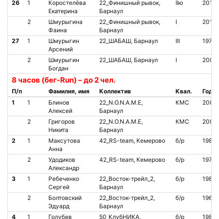
26
1
Коростелёва
22_Финишный рывок,
IIю
2011
Екатерина
Барнаул
2
Шмурыгина
22_Финишный рывок,
I
2011
Фаина
Барнаул
27
1
Шмурыгин
22_ШАБАШ, Барнаул
III
1979
Арсений
2
Шмурыгин
22_ШАБАШ, Барнаул
I
2002
Богдан
8 часов (бег-Run) – до 2 чел.
П/п
Фамилия, имя
Коллектив
Квал.
Год
1
1
Блинов
22_N.O.N.A.M.E,
КМС
2007
Алексей
Барнаул
2
Григоров
22_N.O.N.A.M.E,
КМС
2004
Никита
Барнаул
2
1
Максутова
42_RS-team, Кемерово
б/р
1986
Анна
2
Удодиков
42_RS-team, Кемерово
б/р
1975
Александр
3
1
Ребеченко
22_Восток-трейл_2,
б/р
1986
Сергей
Барнаул
2
Болтовский
22_Восток-трейл_2,
б/р
1968
Эдуард
Барнаул
4
1
Голубев
50_КлубНИКА,
б/р
1982