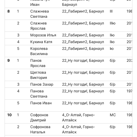
Иван
Барнаул
8
1
Слажнева
22_Лабиринт2, Барнаул
III
1985
Светлана
2
Слажнев
22_Лабиринт2, Барнаул
IIIю
2017
Ярослав
3
Морозов Илья
22_Лабиринт2, Барнаул
IIю
2017
4
Кукина Катя
22_Лабиринт2, Барнаул
IIю
2016
5
Королева
22_Лабиринт2, Барнаул
Iю
2014
Василина
9
1
Панов
22_Ну погоди!, Барнаул
б/р
2020
Ярослав
2
Щеглова
22_Ну погоди!, Барнаул
б/р
2013
Виктория
3
Панов Захар
22_Ну погоди!, Барнаул
б/р
2014
4
Панова
22_Ну погоди!, Барнаул
б/р
1979
Светлана
5
Панов Иван
22_Ну погоди!, Барнаул
б/р
1982
10
1
Софронов
4_О-Алтай, Горно-
МС
1987
Дмитрий
Алтайск
2
Софронова
4_О-Алтай, Горно-
б/р
1987
Наталья
Алтайск