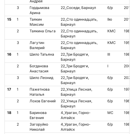
Андрей
3
Гордымова
22_Соседи, Барнаул
б/р
2011
Арина
15
1
Таякин
22_Сто одиннадцать,
IIю
2013
Максим
Барнаул
2
Таякина Ольга
22_Сто одиннадцать,
КМС
1986
Барнаул
3
Лагутин
22_Сто одиннадцать,
КМС
1954
Валерий
Барнаул
16
1
Шило Татьяна
22_Три Бродяги,
III
1987
Барнаул
2
Богданова
22_Три Бродяги,
I
2006
Анастасия
Барнаул
3
Шило Леонид
22_Три Бродяги,
б/р
2020
Барнаул
17
1
Пажетнова
22_Улица Лесная,
б/р
1971
Наталья
Барнаул
2
Лохов Евгений
22_Улица Лесная,
б/р
1969
Барнаул
18
1
Баринова
4_Ураган, Горно-
МС
1983
Евгения
Алтайск
2
Загоруйко
4_Ураган, Горно-
б/р
1981
Николай
Алтайск