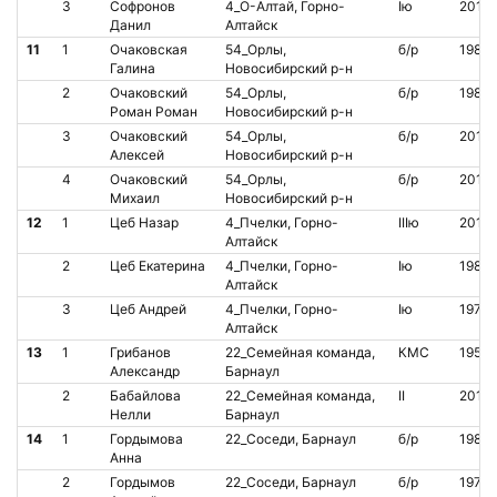
3
Софронов
4_О-Алтай, Горно-
Iю
2014
Данил
Алтайск
11
1
Очаковская
54_Орлы,
б/р
1985
Галина
Новосибирский р-н
2
Очаковский
54_Орлы,
б/р
1980
Роман Роман
Новосибирский р-н
3
Очаковский
54_Орлы,
б/р
2013
Алексей
Новосибирский р-н
4
Очаковский
54_Орлы,
б/р
2019
Михаил
Новосибирский р-н
12
1
Цеб Назар
4_Пчелки, Горно-
IIIю
2014
Алтайск
2
Цеб Екатерина
4_Пчелки, Горно-
Iю
1981
Алтайск
3
Цеб Андрей
4_Пчелки, Горно-
Iю
1979
Алтайск
13
1
Грибанов
22_Семейная команда,
КМС
1950
Александр
Барнаул
2
Бабайлова
22_Семейная команда,
II
2010
Нелли
Барнаул
14
1
Гордымова
22_Соседи, Барнаул
б/р
1983
Анна
2
Гордымов
22_Соседи, Барнаул
б/р
1976