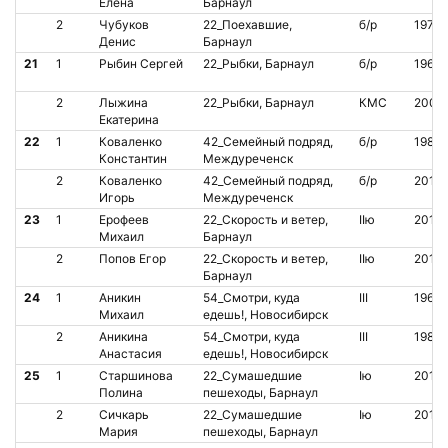
Елена
Барнаул
2
Чубуков
22_Поехавшие,
б/р
1978
Денис
Барнаул
21
1
Рыбин Сергей
22_Рыбки, Барнаул
б/р
1968
2
Лыжина
22_Рыбки, Барнаул
КМС
2009
Екатерина
22
1
Коваленко
42_Семейный подряд,
б/р
1982
Константин
Междуреченск
2
Коваленко
42_Семейный подряд,
б/р
2012
Игорь
Междуреченск
23
1
Ерофеев
22_Скорость и ветер,
IIю
2012
Михаил
Барнаул
2
Попов Егор
22_Скорость и ветер,
IIю
2012
Барнаул
24
1
Аникин
54_Смотри, куда
III
1960
Михаил
едешь!, Новосибирск
2
Аникина
54_Смотри, куда
III
1987
Анастасия
едешь!, Новосибирск
25
1
Старшинова
22_Сумашедшие
Iю
2013
Полина
пешеходы, Барнаул
2
Сичкарь
22_Сумашедшие
Iю
2013
Мария
пешеходы, Барнаул