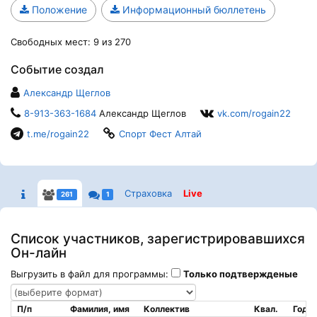
Положение
Информационный бюллетень
Свободных мест: 9 из 270
Событие создал
Александр Щеглов
8-913-363-1684
Александр Щеглов
vk.com/rogain22
t.me/rogain22
Спорт Фест Алтай
Страховка
Live
261
1
Список участников, зарегистрировавшихся
Он-лайн
Выгрузить в файл для программы:
Только подтвержденые
П/п
Фамилия, имя
Коллектив
Квал.
Год