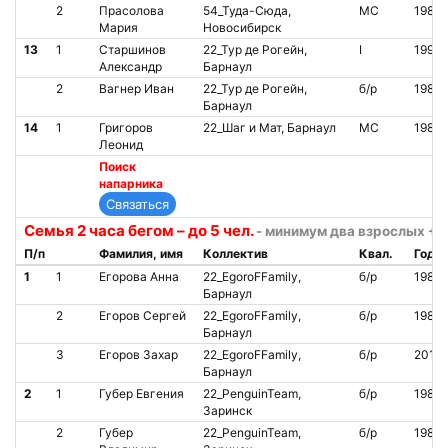
2
Прасолова
54_Туда-Сюда,
МС
1985
Мария
Новосибирск
13
1
Старшинов
22_Тур де Рогейн,
I
1991
Александр
Барнаул
2
Вагнер Иван
22_Тур де Рогейн,
б/р
1988
Барнаул
14
1
Григоров
22_Шаг и Мат, Барнаул
МС
1983
Леонид
Поиск
напарника
Семья 2 часа бегом – до 5 чел.
- минимум два взрослых + 1
П/п
Фамилия, имя
Коллектив
Квал.
Год
1
1
Егорова Анна
22_EgoroFFamily,
б/р
1984
Барнаул
2
Егоров Сергей
22_EgoroFFamily,
б/р
1981
Барнаул
3
Егоров Захар
22_EgoroFFamily,
б/р
2016
Барнаул
2
1
Губер Евгения
22_PenguinTeam,
б/р
1980
Заринск
2
Губер
22_PenguinTeam,
б/р
1980