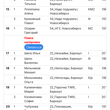
Татьяна
Барнаул
15
1
Лопаткина
54_Надо подумать!,
КМС
1982
Алёна
Новосибирск
2
Кроковный
54_Надо подумать!,
III
1977
Павел
Новосибирск
16
1
Опарин
54_НГУ, Новосибирск
МС
1977
Григорий
Поиск
напарника
17
1
Шило Илья
22_Незнайки, Барнаул
I
2011
2
Шило
22_Незнайки, Барнаул
III
1984
Валентин
18
1
Мельников
22_Непоседы, Барнаул
б/р
1988
Михаил
2
Мельникова
22_Непоседы, Барнаул
б/р
1989
Ольга
19
1
Калиничева
22_Парочка TWIX,
I
2010
Мария
Барнаул
2
Калиничева
22_Парочка TWIX,
I
2010
София
Барнаул
20
1
Чубукова
22_Поехавшие,
б/р
1978