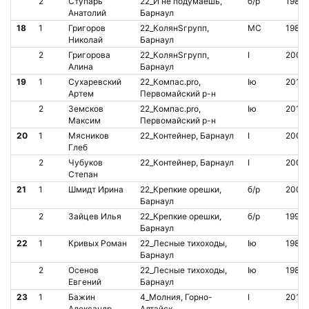
2
Ступарь
22_И не подумаешь,
б/р
1983
Анатолий
Барнаул
18
1
Григоров
22_КолянSгрупп,
МС
1981
Николай
Барнаул
2
Григорова
22_КолянSгрупп,
I
2009
Алина
Барнаул
19
1
Сухаревский
22_Компас.pro,
Iю
2011
Артем
Первомайский р-н
2
Земсков
22_Компас.pro,
Iю
2013
Максим
Первомайский р-н
20
1
Мясников
22_Контейнер, Барнаул
I
2009
Глеб
2
Чубуков
22_Контейнер, Барнаул
I
2009
Степан
21
1
Шмидт Ирина
22_Крепкие орешки,
б/р
2000
Барнаул
2
Зайцев Илья
22_Крепкие орешки,
б/р
1999
Барнаул
22
1
Кривых Роман
22_Лесные тихоходы,
Iю
1981
Барнаул
2
Осенов
22_Лесные тихоходы,
Iю
1980
Евгений
Барнаул
23
1
Бажин
4_Молния, Горно-
I
2011
Александр
Алтайск