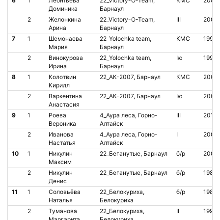
6
1
Леонтьева
22_Victory-O-Team,
КМС
2008
Доминика
Барнаул
2
Желонкина
22_Victory-O-Team,
III
2009
Арина
Барнаул
7
1
Шемонаева
22_Yolochka team,
КМС
1997
Мария
Барнаул
2
Винокурова
22_Yolochka team,
Iю
1990
Ирина
Барнаул
8
1
Колотвин
22_АК-2007, Барнаул
КМС
2007
Кирилл
2
Варкентина
22_АК-2007, Барнаул
Iю
2007
Анастасия
9
1
Роева
4_Аура леса, Горно-
III
2010
Вероника
Алтайск
2
Иванова
4_Аура леса, Горно-
I
2009
Настатья
Алтайск
10
1
Никулин
22_Беганутые, Барнаул
б/р
2008
Максим
2
Никулин
22_Беганутые, Барнаул
б/р
1986
Денис
11
1
Соловьёва
22_Белокуриха,
б/р
1988
Наталья
Белокуриха
2
Туманова
22_Белокуриха,
II
1993
Маргарита
Белокуриха