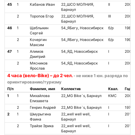
45
1
Кабанов Иван
22_ШСО МОЛНИЯ,
II
2009
Барнаул
2
Торопов Егор
22_ШСО МОЛНИЯ,
III
2009
Барнаул
46
1
Щеблыкин
54_ЯБегу, Новосибирск
б/р
1985
Сергей
2
Кочергин
54_ЯБегу, Новосибирск
б/р
1990
Максим
47
1
Алимов
54_ЯД, Новосибирск
I
2000
Дмитрий
2
Мясников
54_ЯД, Новосибирск
I
2006
Ярослав
4 часа (вело-Bike) – до 2 чел.
- не ниже 1 юн. разряда по
ориентированию/туризму
П/п
Фамилия, имя
Коллектив
Квал.
Год
1
1
Михайлова
22_MG Bike`s, Барнаул
КМС
2005
Елизавета
2
Генрих Андрей
22_MG Bike`s, Барнаул
I
1973
2
1
Шмурыгина
22_well well well,
I
2011
Фаина
Барнаул
2
Трайзе Эрика
22_well well well,
I
2010
Барнаул