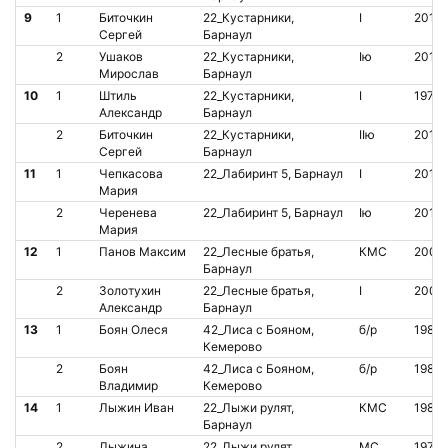
9
1
Биточкин
22_Кустарники,
I
2011
Сергей
Барнаул
2
Ушаков
22_Кустарники,
Iю
2010
Мирослав
Барнаул
10
1
Штиль
22_Кустарники,
I
1970
Александр
Барнаул
2
Биточкин
22_Кустарники,
IIю
2011
Сергей
Барнаул
11
1
Чепкасова
22_Лабиринт 5, Барнаул
I
2011
Мария
2
Черенева
22_Лабиринт 5, Барнаул
Iю
2012
Мария
12
1
Панов Максим
22_Лесные братья,
КМС
2009
Барнаул
2
Золотухин
22_Лесные братья,
I
2008
Александр
Барнаул
13
1
Боян Олеся
42_Лиса с Бояном,
б/р
1989
Кемерово
2
Боян
42_Лиса с Бояном,
б/р
1987
Владимир
Кемерово
14
1
Лыжин Иван
22_Лыжи рулят,
КМС
1981
Барнаул
2
Лыжина
22_Лыжи рулят,
МС
1970