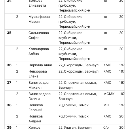
34
1
Волкова
22_Сибирские
Iю
2013
Елизавета
грибожуи,
Первомайский р-н
2
Мустафаева
22_Сибирские
Iю
2013
Мария
грибожуи,
Первомайский р-н
35
1
Сальникова
22_Сибирские
Iю
2010
София
клубнички,
Первомайский р-н
2
Колочарова
22_Сибирские
Iю
2012
Алёна
клубнички,
Первомайский р-н
36
1
Чаркина Анна
22_Скороходы, Барнаул
КМС
1972
2
Невзорова
22_Скороходы, Барнаул
КМС
1972
Елена
37
1
Виноградов
22_Спортивная семья,
КМС
1978
Михаил
Барнаул
2
Виноградова
22_Спортивная семья,
МСМК
1979
Галина
Барнаул
38
1
Новиков
70_Томичи, Томск
МС
1978
Евгений
2
Новиков
70_Томичи, Томск
КМС
2007
Андрей
39
1
Хряков
22_Улаган, Барнаул
б/р
2003