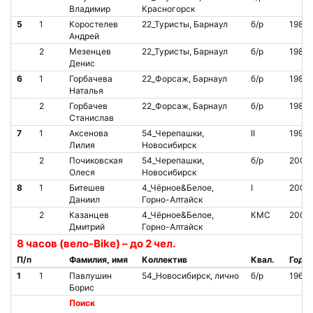
Владимир
Красногорск
5
1
Коростелев
22_Туристы, Барнаул
б/р
1982
Андрей
2
Мезенцев
22_Туристы, Барнаул
б/р
1984
Денис
6
1
Горбачева
22_Форсаж, Барнаул
б/р
1985
Наталья
2
Горбачев
22_Форсаж, Барнаул
б/р
1984
Станислав
7
1
Аксенова
54_Черепашки,
II
1999
Лилия
Новосибирск
2
Почиковская
54_Черепашки,
б/р
2002
Олеся
Новосибирск
8
1
Битешев
4_Чёрное&Белое,
I
2009
Даниил
Горно-Алтайск
2
Казанцев
4_Чёрное&Белое,
КМС
2009
Дмитрий
Горно-Алтайск
8 часов (вело-Bike) – до 2 чел.
П/п
Фамилия, имя
Коллектив
Квал.
Год
1
1
Павлушин
54_Новосибирск, лично
б/р
1962
Борис
Поиск