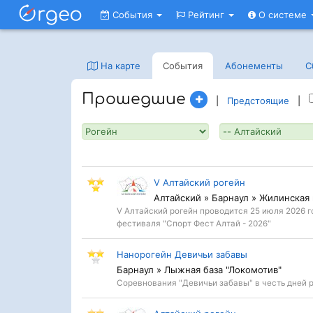
События
Рейтинг
О системе
На карте
События
Абонементы
С
Прошедшие
|
Предстоящие
|
V Алтайский рогейн
Алтайский » Барнаул » Жилинская
V Алтайский рогейн проводится 25 июля 2026 г
фестиваля "Спорт Фест Алтай - 2026"
Нанорогейн Девичьи забавы
Барнаул » Лыжная база "Локомотив"
Соревнования "Девичьи забавы" в честь дней