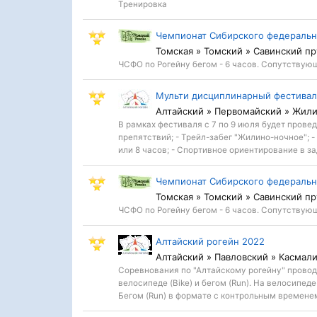
Тренировка
Чемпионат Сибирского федерально
Томская » Томский » Савинский пр
ЧСФО по Рогейну бегом - 6 часов. Сопутствующ
Мульти дисциплинарный фестивал
Алтайский » Первомайский » Жили
В рамках фестиваля с 7 по 9 июля будет прове
препятствий; - Трейл-забег "Жилино-ночное"; -
или 8 часов; - Спортивное ориентирование в з
Чемпионат Сибирского федерально
Томская » Томский » Савинский пр
ЧСФО по Рогейну бегом - 6 часов. Сопутствующ
Алтайский рогейн 2022
Алтайский » Павловский » Касмал
Соревнования по "Алтайскому рогейну" провод
велосипеде (Bike) и бегом (Run). На велосипеде
Бегом (Run) в формате с контрольным временем