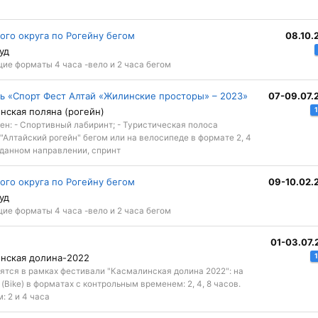
го округа по Рогейну бегом
08.10.
уд
ие форматы 4 часа -вело и 2 часа бегом
ь «Спорт Фест Алтай «Жилинские просторы» – 2023»
07-09.07.
нская поляна (рогейн)
ден: - Спортивный лабиринт; - Туристическая полоса
 "Алтайский рогейн" бегом или на велосипеде в формате 2, 4
аданном направлении, спринт
го округа по Рогейну бегом
09-10.02.
уд
ие форматы 4 часа -вело и 2 часа бегом
01-03.07.
инская долина-2022
ятся в рамках фестивали "Касмалинская долина 2022": на
 (Bike) в форматах с контрольным временем: 2, 4, 8 часов.
: 2 и 4 часа