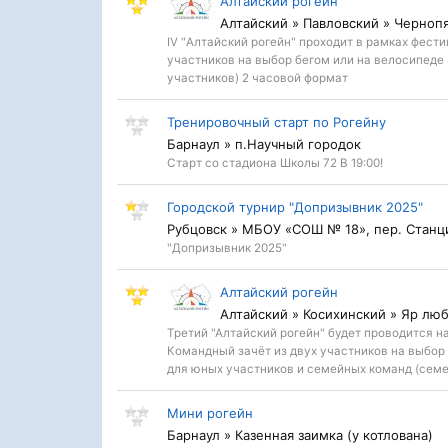
Алтайский рогейн
Алтайский » Павловский » Черноп
IV "Алтайский рогейн" проходит в рамках фест
участников на выбор бегом или на велосипеде
участников) 2 часовой формат
Тренировочный старт по Рогейну
Барнаул » п.Научный городок
Старт со стадиона Школы 72 В 19:00!
Городской турнир "Допризывник 2025"
Рубцовск » МБОУ «СОШ № 18», пер. Станц
"Допризывник 2025"
Алтайский рогейн
Алтайский » Косихинский » Яр лю
Третий "Алтайский рогейн" будет проводится на
Командный зачёт из двух участников на выбор 
для юных участников и семейных команд (семе
Мини рогейн
Барнаул » Казенная заимка (у котлована)