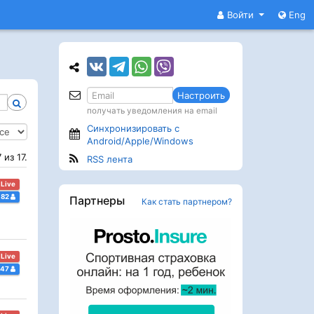
Войти
Eng
Настроить
получать уведомления на email
Синхронизировать с
Android/Apple/Windows
из 17.
RSS лента
Live
182
Партнеры
Как стать партнером?
Live
47