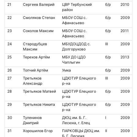
21
Сергеев Валерий
ЦВР Тербунский
б/р
2010
район
22
Смоляков Степан
МБОУ СОШ с.
б/р
2009
Афанасьево
23
Соколов Максим
МБОУ СОШ с.
б/р
2011
Афанасьево
24
Стародубцев
МБУДОЦДОД с.
III
2009
Максим
Долгоруково
25
Терехов Артём
МБУ ДО ЦДО
б/р
2013
Чаплыгин
26
Топчий Артём
Умка
б/р
2009
27
Третьяков
ЦДЮТУР Елецкого
III
2009
Александр
р-на
28
Третьяков Матвей
ЦДЮТУР Елецкого
б/р
2009
р-на
29
Третьяков Никита
ЦДЮТУР Елецкого
б/р
2009
р-на
30
Туленинов
ДЮЦ им. Б. Г.
I
2009
Дмитрий
Лесюка, г. Елец
31
Хорошилов Егор
ПАРКОВЦЫ ДЮЦ им.
II
2009
Б. Г. Лесюка