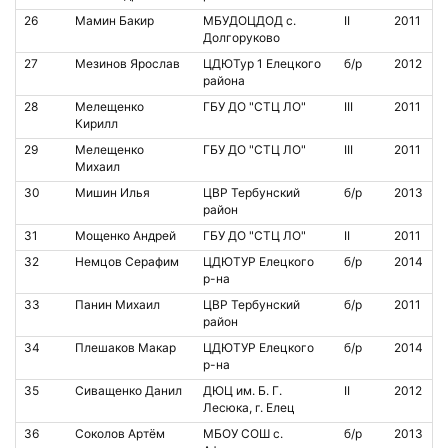
26
Мамин Бакир
МБУДОЦДОД с.
II
2011
Долгоруково
27
Мезинов Ярослав
ЦДЮТур 1 Елецкого
б/р
2012
района
28
Мелещенко
ГБУ ДО "СТЦ ЛО"
III
2011
Кирилл
29
Мелещенко
ГБУ ДО "СТЦ ЛО"
III
2011
Михаил
30
Мишин Илья
ЦВР Тербунский
б/р
2013
район
31
Мощенко Андрей
ГБУ ДО "СТЦ ЛО"
II
2011
32
Немцов Серафим
ЦДЮТУР Елецкого
б/р
2014
р-на
33
Панин Михаил
ЦВР Тербунский
б/р
2011
район
34
Плешаков Макар
ЦДЮТУР Елецкого
б/р
2014
р-на
35
Сиващенко Данил
ДЮЦ им. Б. Г.
II
2012
Лесюка, г. Елец
36
Соколов Артём
МБОУ СОШ с.
б/р
2013