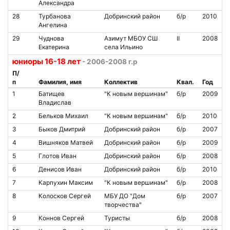
Александра
28
Турбанова
Добринский район
б/р
2010
Ангелина
29
Чуднова
Азимут МБОУ СШ
II
2008
Екатерина
села Ильино
юниоры 16-18 лет
- 2006-2008 г.р
П/
п
Фамилия, имя
Коллектив
Квал.
Год
1
Батищев
"К новым вершинам"
б/р
2009
Владислав
2
Бельков Михаил
"К новым вершинам"
б/р
2010
3
Быков Дмитрий
Добринский район
б/р
2007
4
Вишняков Матвей
Добринский район
б/р
2009
5
Глотов Иван
Добринский район
б/р
2008
6
Денисов Иван
Добринский район
б/р
2010
7
Карпухин Максим
"К новым вершинам"
б/р
2008
8
Колосков Сергей
МБУ ДО "Дом
б/р
2007
творчества"
9
Коннов Сергей
Туристы
б/р
2008