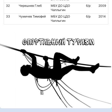
32
Черешнев Глеб
МБУ ДО ЦДО
б/р
2009
Чаплыгин
33
Чумичев Тимофей
МБУ ДО ЦДО
б/р
2014
Чаплыгин