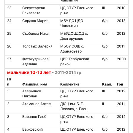
Чаплыгин
23
Секретарева
ЦДЮТУР Елецкого
III
2010
Елизавета
р-на
24
Сердюк Мария
МБУ ДО ЦДО
б/р
2012
Чаплыгин
25
Скобиола Ника
МБУДОЦДОД с.
б/р
2012
Долгоруково
26
Толстых Валерия
МБОУ СОШ с.
б/р
2011
Афанасьево
27
Фатахутдинова
ЦВР Тербунский
б/р
2009
Аделина
район
мальчики 10-13 лет
- 2011-2014 гр
П/
п
Фамилия, имя
Коллектив
Квал.
Год
1
Аверьянов
ЦДЮТУР Елецкого
III
2012
Николай
р-на
2
Атаманов Артем
ДЮЦ им. Б. Г.
II
2011
Лесюка, г. Елец
3
Баранов Глеб
ЦДЮТУР Елецкого
б/р
2014
р-на
4
Барковский
ЦДЮТУР Елецкого
б/р
2012