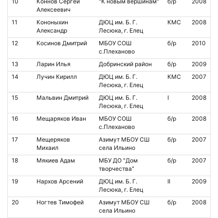
10
Коннов Сергей
"К новым вершинам"
б/р
2008
Алексеевич
11
Кононыхин
ДЮЦ им. Б. Г.
КМС
2008
Александр
Лесюка, г. Елец
12
Косинов Дмитрий
МБОУ СОШ
б/р
2010
с.Плеханово
13
Ларин Илья
Добринский район
б/р
2009
14
Лучин Кирилл
ДЮЦ им. Б. Г.
КМС
2007
Лесюка, г. Елец
15
Мальвин Дмитрий
ДЮЦ им. Б. Г.
I
2008
Лесюка, г. Елец
16
Мещаряков Иван
МБОУ СОШ
б/р
2008
с.Плеханово
17
Мещеряков
Азимут МБОУ СШ
б/р
2007
Михаил
села Ильино
18
Мякиев Адам
МБУ ДО "Дом
б/р
2007
творчества"
19
Нархов Арсений
ДЮЦ им. Б. Г.
II
2009
Лесюка, г. Елец
20
Ногтев Тимофей
Азимут МБОУ СШ
б/р
2008
села Ильино