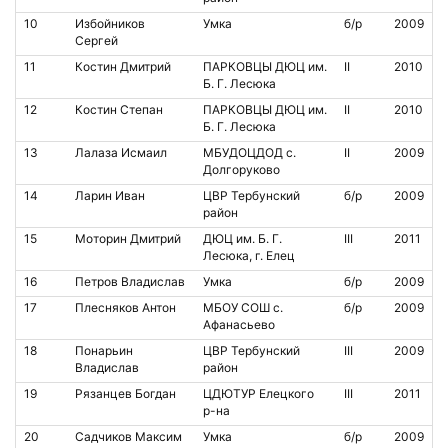
10
Избойников
Умка
б/р
2009
Сергей
11
Костин Дмитрий
ПАРКОВЦЫ ДЮЦ им.
II
2010
Б. Г. Лесюка
12
Костин Степан
ПАРКОВЦЫ ДЮЦ им.
II
2010
Б. Г. Лесюка
13
Лалаза Исмаил
МБУДОЦДОД с.
II
2009
Долгоруково
14
Ларин Иван
ЦВР Тербунский
б/р
2009
район
15
Моторин Дмитрий
ДЮЦ им. Б. Г.
III
2011
Лесюка, г. Елец
16
Петров Владислав
Умка
б/р
2009
17
Плесняков Антон
МБОУ СОШ с.
б/р
2009
Афанасьево
18
Понарьин
ЦВР Тербунский
III
2009
Владислав
район
19
Рязанцев Богдан
ЦДЮТУР Елецкого
III
2011
р-на
20
Садчиков Максим
Умка
б/р
2009