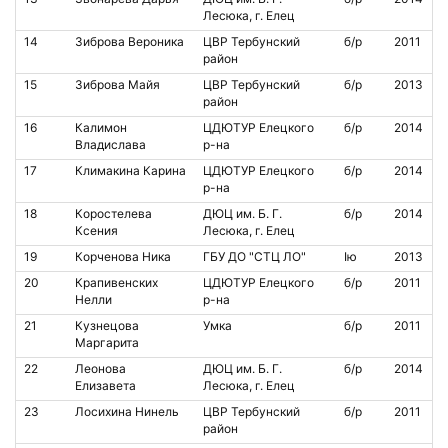
Лесюка, г. Елец
14
Зиброва Вероника
ЦВР Тербунский
б/р
2011
район
15
Зиброва Майя
ЦВР Тербунский
б/р
2013
район
16
Калимон
ЦДЮТУР Елецкого
б/р
2014
Владислава
р-на
17
Климакина Карина
ЦДЮТУР Елецкого
б/р
2014
р-на
18
Коростелева
ДЮЦ им. Б. Г.
б/р
2014
Ксения
Лесюка, г. Елец
19
Корченова Ника
ГБУ ДО "СТЦ ЛО"
Iю
2013
20
Крапивенских
ЦДЮТУР Елецкого
б/р
2011
Нелли
р-на
21
Кузнецова
Умка
б/р
2011
Маргарита
22
Леонова
ДЮЦ им. Б. Г.
б/р
2014
Елизавета
Лесюка, г. Елец
23
Лосихина Нинель
ЦВР Тербунский
б/р
2011
район