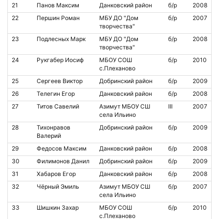
21
Панов Максим
Данковский район
б/р
2008
22
Першин Роман
МБУ ДО "Дом
б/р
2007
творчества"
23
Подлесных Марк
МБУ ДО "Дом
б/р
2008
творчества"
24
Рукгабер Иосиф
МБОУ СОШ
б/р
2010
с.Плеханово
25
Сергеев Виктор
Добринский район
б/р
2009
26
Телегин Егор
Данковский район
б/р
2008
27
Титов Савелий
Азимут МБОУ СШ
III
2007
села Ильино
28
Тихонравов
Добринский район
б/р
2009
Валерий
29
Федосов Максим
Данковский район
б/р
2008
30
Филимонов Данил
Добринский район
б/р
2009
31
Хабаров Егор
Данковский район
б/р
2008
32
Чёрный Эмиль
Азимут МБОУ СШ
б/р
2007
села Ильино
33
Шишкин Захар
МБОУ СОШ
б/р
2010
с.Плеханово