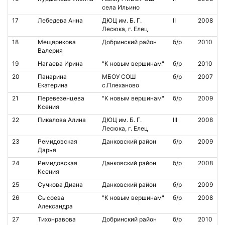
села Ильино
17
Лебедева Анна
ДЮЦ им. Б. Г.
II
2008
Лесюка, г. Елец
18
Мещярикова
Добринский район
б/р
2010
Валерия
19
Нагаева Ирина
"К новым вершинам"
б/р
2010
20
Панарина
МБОУ СОШ
б/р
2007
Екатерина
с.Плеханово
21
Перевезенцева
"К новым вершинам"
б/р
2009
Ксения
22
Пикалова Алина
ДЮЦ им. Б. Г.
III
2008
Лесюка, г. Елец
23
Ремидовская
Данковский район
б/р
2009
Дарья
24
Ремидовская
Данковский район
б/р
2008
Ксения
25
Сучкова Диана
Данковский район
б/р
2009
26
Сысоева
"К новым вершинам"
б/р
2008
Александра
27
Тихонравова
Добринский район
б/р
2010