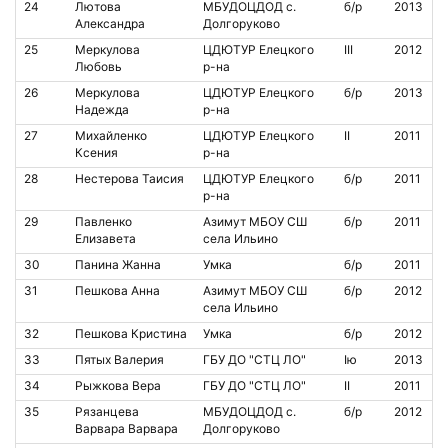
24
Лютова
МБУДОЦДОД с.
б/р
2013
Александра
Долгоруково
25
Меркулова
ЦДЮТУР Елецкого
III
2012
Любовь
р-на
26
Меркулова
ЦДЮТУР Елецкого
б/р
2013
Надежда
р-на
27
Михайленко
ЦДЮТУР Елецкого
II
2011
Ксения
р-на
28
Нестерова Таисия
ЦДЮТУР Елецкого
б/р
2011
р-на
29
Павленко
Азимут МБОУ СШ
б/р
2011
Елизавета
села Ильино
30
Панина Жанна
Умка
б/р
2011
31
Пешкова Анна
Азимут МБОУ СШ
б/р
2012
села Ильино
32
Пешкова Кристина
Умка
б/р
2012
33
Пятых Валерия
ГБУ ДО "СТЦ ЛО"
Iю
2013
34
Рыжкова Вера
ГБУ ДО "СТЦ ЛО"
II
2011
35
Рязанцева
МБУДОЦДОД с.
б/р
2012
Варвара Варвара
Долгоруково