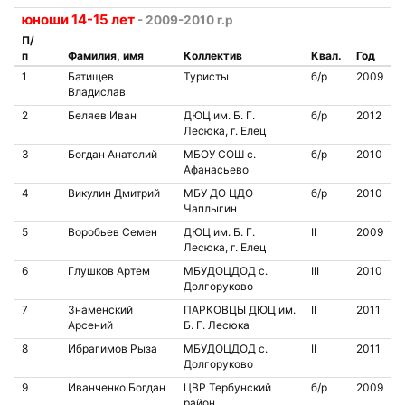
юноши 14-15 лет
- 2009-2010 г.р
П/
п
Фамилия, имя
Коллектив
Квал.
Год
1
Батищев
Туристы
б/р
2009
Владислав
2
Беляев Иван
ДЮЦ им. Б. Г.
б/р
2012
Лесюка, г. Елец
3
Богдан Анатолий
МБОУ СОШ с.
б/р
2010
Афанасьево
4
Викулин Дмитрий
МБУ ДО ЦДО
б/р
2010
Чаплыгин
5
Воробьев Семен
ДЮЦ им. Б. Г.
II
2009
Лесюка, г. Елец
6
Глушков Артем
МБУДОЦДОД с.
III
2010
Долгоруково
7
Знаменский
ПАРКОВЦЫ ДЮЦ им.
II
2011
Арсений
Б. Г. Лесюка
8
Ибрагимов Рыза
МБУДОЦДОД с.
II
2011
Долгоруково
9
Иванченко Богдан
ЦВР Тербунский
б/р
2009
район