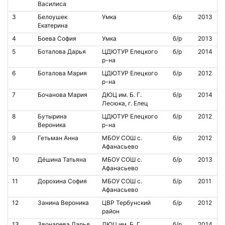
Василиса
3
Белоушек
Умка
б/р
2013
Екатерина
4
Боева София
Умка
б/р
2013
5
Боталова Дарья
ЦДЮТУР Елецкого
б/р
2014
р-на
6
Боталова Мария
ЦДЮТУР Елецкого
б/р
2012
р-на
7
Бочанова Мария
ДЮЦ им. Б. Г.
б/р
2014
Лесюка, г. Елец
8
Бутырина
ЦДЮТУР Елецкого
б/р
2012
Вероника
р-на
9
Гетьман Анна
МБОУ СОШ с.
б/р
2012
Афанасьево
10
Дёшина Татьяна
МБОУ СОШ с.
б/р
2013
Афанасьево
11
Дорохина София
МБОУ СОШ с.
б/р
2011
Афанасьево
12
Занина Вероника
ЦВР Тербунский
б/р
2012
район
13
Звонарева Дарья
ДЮЦ им. Б. Г.
б/р
2014