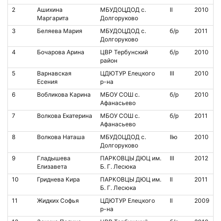
2
Ашихина
МБУДОЦДОД с.
II
2010
Маргарита
Долгоруково
3
Беляева Мария
МБУДОЦДОД с.
б/р
2011
Долгоруково
4
Бочарова Арина
ЦВР Тербунский
б/р
2010
район
5
Варнавская
ЦДЮТУР Елецкого
III
2010
Есения
р-на
6
Вобликова Карина
МБОУ СОШ с.
б/р
2010
Афанасьево
7
Волкова Екатерина
МБОУ СОШ с.
б/р
2011
Афанасьево
8
Волкова Наташа
МБУДОЦДОД с.
IIю
2010
Долгоруково
9
Гладышева
ПАРКОВЦЫ ДЮЦ им.
III
2012
Елизавета
Б. Г. Лесюка
10
Гриднева Кира
ПАРКОВЦЫ ДЮЦ им.
II
2011
Б. Г. Лесюка
11
Жидких Софья
ЦДЮТУР Елецкого
II
2009
р-на