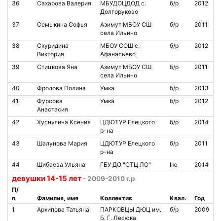
36
Сахарова Валерия
МБУДОЦДОД с.
б/р
2012
Долгоруково
37
Семыкина Софья
Азимут МБОУ СШ
б/р
2011
села Ильино
38
Скуридина
МБОУ СОШ с.
б/р
2012
Виктория
Афанасьево
39
Стицкова Яна
Азимут МБОУ СШ
б/р
2011
села Ильино
40
Фролова Полина
Умка
б/р
2013
41
Фурсова
Умка
б/р
2012
Анастасия
42
Хуснулина Ксения
ЦДЮТУР Елецкого
б/р
2014
р-на
43
Шалунова Мария
ЦДЮТУР Елецкого
б/р
2011
р-на
44
Шибаева Ульяна
ГБУ ДО "СТЦ ЛО"
IIю
2014
девушки 14-15 лет
- 2009-2010 г.р
П/
п
Фамилия, имя
Коллектив
Квал.
Год
1
Архипова Татьяна
ПАРКОВЦЫ ДЮЦ им.
б/р
2009
Б. Г. Лесюка