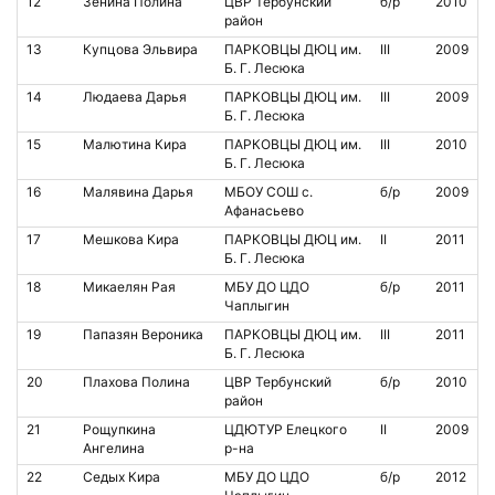
12
Зенина Полина
ЦВР Тербунский
б/р
2010
район
13
Купцова Эльвира
ПАРКОВЦЫ ДЮЦ им.
III
2009
Б. Г. Лесюка
14
Людаева Дарья
ПАРКОВЦЫ ДЮЦ им.
III
2009
Б. Г. Лесюка
15
Малютина Кира
ПАРКОВЦЫ ДЮЦ им.
III
2010
Б. Г. Лесюка
16
Малявина Дарья
МБОУ СОШ с.
б/р
2009
Афанасьево
17
Мешкова Кира
ПАРКОВЦЫ ДЮЦ им.
II
2011
Б. Г. Лесюка
18
Микаелян Рая
МБУ ДО ЦДО
б/р
2011
Чаплыгин
19
Папазян Вероника
ПАРКОВЦЫ ДЮЦ им.
III
2011
Б. Г. Лесюка
20
Плахова Полина
ЦВР Тербунский
б/р
2010
район
21
Рощупкина
ЦДЮТУР Елецкого
II
2009
Ангелина
р-на
22
Седых Кира
МБУ ДО ЦДО
б/р
2012