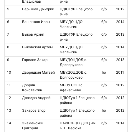
Владислав
р-на
5
Барышев Дмитрий
ЦДЮТУР Елецкого
б/р
2012
р-на
6
Башлыков Иван
МБУ ДО ЦДО
б/р
2014
Чаплыгин
7
Быков Архип
ЦДЮТУР Елецкого
б/р
2013
р-на
8
Быковский Артём
МБУ ДО ЦДО
б/р
2014
Чаплыгин
9
Горелов Захар
МБУДОЦДОД с.
б/р
2013
Долгоруково
10
Дворядкин Матвей
МБУДОЦДОД с.
IIю
2011
Долгоруково
11
Добрин
МБОУ СОШ с.
б/р
2012
Константин
Афанасьево
12
Дроздов Андрей
ЦДЮТур 1 Елецкого
б/р
2012
района
13
Захаров Егор
ЦДЮТур 1 Елецкого
IIю
2012
района
14
Знаменский
ПАРКОВЦЫ ДЮЦ им.
б/р
2014
Григорий
Б. Г. Лесюка