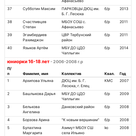
Афанасьево
37
Субботин Максим
ПАРКОВЦЫ ДЮЦ им.
б/р
2013
Б. Г. Лесюка
38
Счастливцев
МБОУ СОШ с.
б/р
2011
Степан
Афанасьево
39
Эгамбердиев
ЦВР Тербунский
б/р
2011
Рахимджон
район
40
Языков Артём
МБУ ДО ЦДО
б/р
2014
Чаплыгин
юниорки 16-18 лет
- 2006-2008 г.р
П/
п
Фамилия, имя
Коллектив
Квал.
Год
1
Архипова Ульяна
ДЮЦ им. Б. Г.
КМС
2007
Лесюка, г. Елец
2
Башлыкова Дарья
МБУ ДО ЦДО
б/р
2009
Чаплыгин
3
Белькова
Данковский район
б/р
2008
Ангелина
4
Борзова Арина
"К новым вершинам"
б/р
2008
5
Булахтина
Азимут МБОУ СШ
Iю
2008
Маргарита
села Ильино