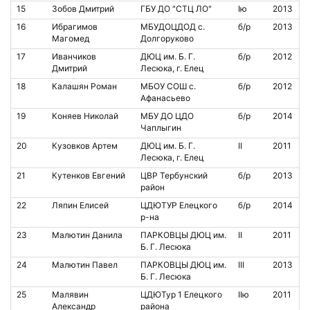
15
Зобов Дмитрий
ГБУ ДО "СТЦ ЛО"
Iю
2013
16
Ибрагимов
МБУДОЦДОД с.
б/р
2013
Магомед
Долгоруково
17
Иванчиков
ДЮЦ им. Б. Г.
б/р
2012
Дмитрий
Лесюка, г. Елец
18
Калашян Роман
МБОУ СОШ с.
б/р
2012
Афанасьево
19
Коняев Николай
МБУ ДО ЦДО
б/р
2014
Чаплыгин
20
Кузовков Артем
ДЮЦ им. Б. Г.
II
2011
Лесюка, г. Елец
21
Кутенков Евгений
ЦВР Тербунский
б/р
2013
район
22
Ляпин Елисей
ЦДЮТУР Елецкого
б/р
2014
р-на
23
Малютин Данила
ПАРКОВЦЫ ДЮЦ им.
II
2011
Б. Г. Лесюка
24
Малютин Павел
ПАРКОВЦЫ ДЮЦ им.
III
2013
Б. Г. Лесюка
25
Малявин
ЦДЮТур 1 Елецкого
IIю
2011
Александр
района