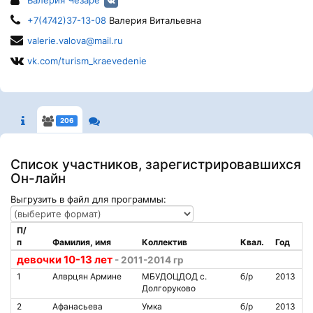
Валерия Чезаре
+7(4742)37-13-08
Валерия Витальевна
valerie.valova@mail.ru
vk.com/turism_kraevedenie
206
Список участников, зарегистрировавшихся
Он-лайн
Выгрузить в файл для программы:
П/
п
Фамилия, имя
Коллектив
Квал.
Год
девочки 10-13 лет
- 2011-2014 гр
1
Алврцян Армине
МБУДОЦДОД с.
б/р
2013
Долгоруково
2
Афанасьева
Умка
б/р
2013