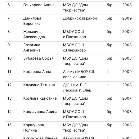
6
Гончарова Алина
МБУ ДО "Дом
б/р
2008
творчества"
7
Данилова
Добринский район
б/р
2009
Вероника
8
Жевакина
МБОУ СОШ
б/р
2009
Александра
с.Плеханово
9
Зотагина
МБОУ СОШ
б/р
2008
Ангелина
с.Плеханово
10
Зубарева Софья
МБУ ДО "Дом
б/р
2008
творчества"
11
Кафарова Анна
Азимут МБОУ СШ
II
2009
села Ильино
12
Клюкина Татьяна
ДЮЦ им. Б. Г.
III
2008
Лесюка, г. Елец
13
Козлова Кристина
МБУ ДО "Дом
б/р
2007
творчества"
14
Кондаурова Арина
МБОУ СОШ
б/р
2008
с.Плеханово
15
Коршунова
МБУ ДО "Дом
б/р
2008
Полина
творчества"
16
Курдюкова Ульяна
Азимут МБОУ СШ
II
2008