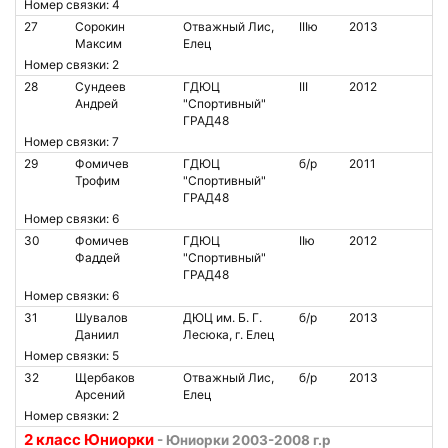
Номер связки: 4
27
Сорокин
Отважный Лис,
IIIю
2013
Максим
Елец
Номер связки: 2
28
Сундеев
ГДЮЦ
III
2012
Андрей
"Спортивный"
ГРАД48
Номер связки: 7
29
Фомичев
ГДЮЦ
б/р
2011
Трофим
"Спортивный"
ГРАД48
Номер связки: 6
30
Фомичев
ГДЮЦ
IIю
2012
Фаддей
"Спортивный"
ГРАД48
Номер связки: 6
31
Шувалов
ДЮЦ им. Б. Г.
б/р
2013
Даниил
Лесюка, г. Елец
Номер связки: 5
32
Щербаков
Отважный Лис,
б/р
2013
Арсений
Елец
Номер связки: 2
2 класс Юниорки
- Юниорки 2003-2008 г.р