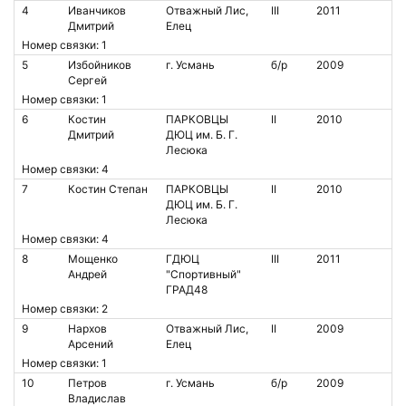
4
Иванчиков
Отважный Лис,
III
2011
Дмитрий
Елец
Номер связки: 1
5
Избойников
г. Усмань
б/р
2009
Сергей
Номер связки: 1
6
Костин
ПАРКОВЦЫ
II
2010
Дмитрий
ДЮЦ им. Б. Г.
Лесюка
Номер связки: 4
7
Костин Степан
ПАРКОВЦЫ
II
2010
ДЮЦ им. Б. Г.
Лесюка
Номер связки: 4
8
Мощенко
ГДЮЦ
III
2011
Андрей
"Спортивный"
ГРАД48
Номер связки: 2
9
Нархов
Отважный Лис,
II
2009
Арсений
Елец
Номер связки: 1
10
Петров
г. Усмань
б/р
2009
Владислав