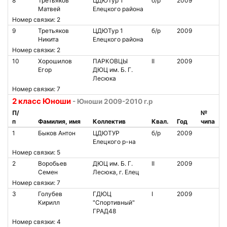
8
Третьяков
ЦДЮТур 1
б/р
2009
Матвей
Елецкого района
Номер связки: 2
9
Третьяков
ЦДЮТур 1
б/р
2009
Никита
Елецкого района
Номер связки: 2
10
Хорошилов
ПАРКОВЦЫ
II
2009
Егор
ДЮЦ им. Б. Г.
Лесюка
Номер связки: 7
2 класс Юноши
- Юноши 2009-2010 г.р
П/
№
п
Фамилия, имя
Коллектив
Квал.
Год
чипа
1
Быков Антон
ЦДЮТУР
б/р
2009
Елецкого р-на
Номер связки: 5
2
Воробьев
ДЮЦ им. Б. Г.
II
2009
Семен
Лесюка, г. Елец
Номер связки: 7
3
Голубев
ГДЮЦ
I
2009
Кирилл
"Спортивный"
ГРАД48
Номер связки: 4