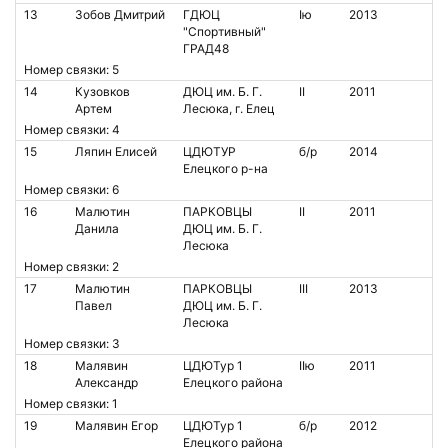
13
Зобов Дмитрий
ГДЮЦ
Iю
2013
"Спортивный"
ГРАД48
Номер связки: 5
14
Кузовков
ДЮЦ им. Б. Г.
II
2011
Артем
Лесюка, г. Елец
Номер связки: 4
15
Ляпин Елисей
ЦДЮТУР
б/р
2014
Елецкого р-на
Номер связки: 6
16
Малютин
ПАРКОВЦЫ
II
2011
Данила
ДЮЦ им. Б. Г.
Лесюка
Номер связки: 2
17
Малютин
ПАРКОВЦЫ
III
2013
Павел
ДЮЦ им. Б. Г.
Лесюка
Номер связки: 3
18
Малявин
ЦДЮТур 1
IIю
2011
Александр
Елецкого района
Номер связки: 1
19
Малявин Егор
ЦДЮТур 1
б/р
2012
Елецкого района