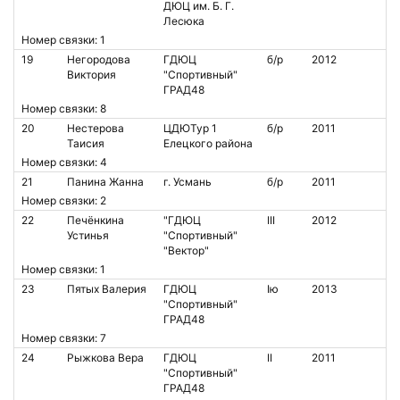
ДЮЦ им. Б. Г.
Лесюка
Номер связки: 1
19
Негородова
ГДЮЦ
б/р
2012
Виктория
"Спортивный"
ГРАД48
Номер связки: 8
20
Нестерова
ЦДЮТур 1
б/р
2011
Таисия
Елецкого района
Номер связки: 4
21
Панина Жанна
г. Усмань
б/р
2011
Номер связки: 2
22
Печёнкина
"ГДЮЦ
III
2012
Устинья
"Спортивный"
"Вектор"
Номер связки: 1
23
Пятых Валерия
ГДЮЦ
Iю
2013
"Спортивный"
ГРАД48
Номер связки: 7
24
Рыжкова Вера
ГДЮЦ
II
2011
"Спортивный"
ГРАД48