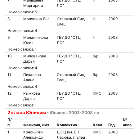
7
Малышева
ГБУ ДО "СТЦ
II
2008
Маргарита
ЛО"
Номер связки: 5
8
Малявина Яна
Отважный Лис,
III
2009
Елец
Номер связки: 4
9
Мананникова
ГБУ ДО "СТЦ
II
2008
Юлия
ЛО"
Номер связки: 1
10
Милованова
ГБУ ДО "СТЦ
б/р
2003
Дарья
ЛО"
Номер связки: 4
11
Пикалова
Отважный Лис,
б/р
2008
Алина
Елец
Номер связки: 4
12
Рыжкова
ГБУ ДО "СТЦ
КМС
2008
Дарья
ЛО"
Номер связки: 1
2 класс Юниоры
- Юниоры 2003-2008 г.р
П/
№
п
Фамилия, имя
Коллектив
Квал.
Год
чипа
1
Кононыхин
ДЮЦ им. Б. Г.
КМС
2008
Александр
Лесюка, г. Елец