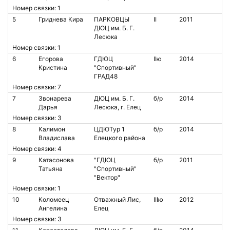
Номер связки: 1
5
Гриднева Кира
ПАРКОВЦЫ
II
2011
ДЮЦ им. Б. Г.
Лесюка
Номер связки: 1
6
Егорова
ГДЮЦ
IIю
2014
Кристина
"Спортивный"
ГРАД48
Номер связки: 7
7
Звонарева
ДЮЦ им. Б. Г.
б/р
2014
Дарья
Лесюка, г. Елец
Номер связки: 3
8
Калимон
ЦДЮТур 1
б/р
2014
Владислава
Елецкого района
Номер связки: 4
9
Катасонова
"ГДЮЦ
б/р
2011
Татьяна
"Спортивный"
"Вектор"
Номер связки: 1
10
Коломеец
Отважный Лис,
IIIю
2012
Ангелина
Елец
Номер связки: 3