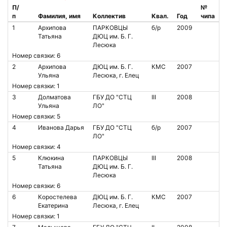
П/
№
п
Фамилия, имя
Коллектив
Квал.
Год
чипа
1
Архипова
ПАРКОВЦЫ
б/р
2009
Татьяна
ДЮЦ им. Б. Г.
Лесюка
Номер связки: 6
2
Архипова
ДЮЦ им. Б. Г.
КМС
2007
Ульяна
Лесюка, г. Елец
Номер связки: 1
3
Долматова
ГБУ ДО "СТЦ
III
2008
Ульяна
ЛО"
Номер связки: 5
4
Иванова Дарья
ГБУ ДО "СТЦ
б/р
2007
ЛО"
Номер связки: 4
5
Клюкина
ПАРКОВЦЫ
III
2008
Татьяна
ДЮЦ им. Б. Г.
Лесюка
Номер связки: 6
6
Коростелева
ДЮЦ им. Б. Г.
КМС
2007
Екатерина
Лесюка, г. Елец
Номер связки: 1