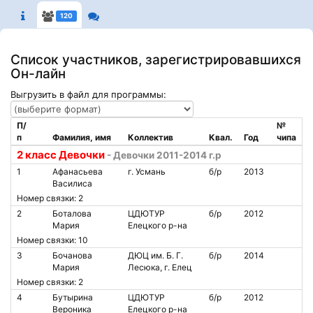
120
Список участников, зарегистрировавшихся
Он-лайн
Выгрузить в файл для программы:
П/
№
п
Фамилия, имя
Коллектив
Квал.
Год
чипа
2 класс Девочки
- Девочки 2011-2014 г.р
1
Афанасьева
г. Усмань
б/р
2013
Василиса
Номер связки: 2
2
Боталова
ЦДЮТУР
б/р
2012
Мария
Елецкого р-на
Номер связки: 10
3
Бочанова
ДЮЦ им. Б. Г.
б/р
2014
Мария
Лесюка, г. Елец
Номер связки: 2
4
Бутырина
ЦДЮТУР
б/р
2012
Вероника
Елецкого р-на