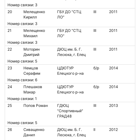
Номер связки: 3
20
Мелещенко
ГБУ ДО "СТЦ
III
2011
Кирилл
ЛО"
Номер связки: 3
21
Мелещенко
ГБУ ДО "СТЦ
III
2011
Михаил
ЛО"
Номер связки: 3
22
Моторин
ДЮЦ им. Б. Г.
III
2011
Дмитрий
Лесюка, г. Елец
Номер связки: 5
23
Немцов
ЦДЮТУР
б/р
2014
Серафим
Елецкого р-на
Номер связки: 6
24
Плешаков
ЦДЮТУР
б/р
2014
Макар
Елецкого р-на
Номер связки: 1
25
Попов Роман
ГДЮЦ
III
2013
"Спортивный"
ГРАД48
Номер связки: 5
26
Сиващенко
ДЮЦ им. Б. Г.
II
2012
Данил
Лесюка, г. Елец