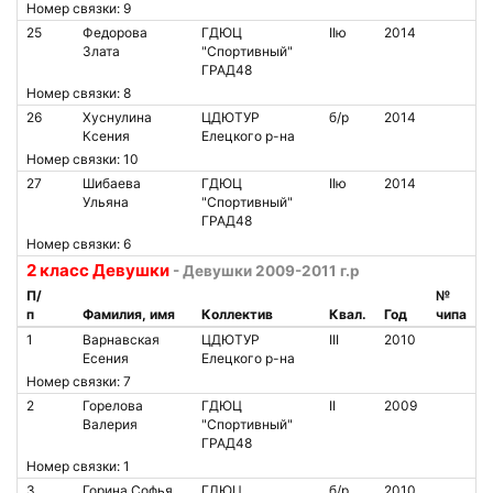
Номер связки: 9
25
Федорова
ГДЮЦ
IIю
2014
Злата
"Спортивный"
ГРАД48
Номер связки: 8
26
Хуснулина
ЦДЮТУР
б/р
2014
Ксения
Елецкого р-на
Номер связки: 10
27
Шибаева
ГДЮЦ
IIю
2014
Ульяна
"Спортивный"
ГРАД48
Номер связки: 6
2 класс Девушки
- Девушки 2009-2011 г.р
П/
№
п
Фамилия, имя
Коллектив
Квал.
Год
чипа
1
Варнавская
ЦДЮТУР
III
2010
Есения
Елецкого р-на
Номер связки: 7
2
Горелова
ГДЮЦ
II
2009
Валерия
"Спортивный"
ГРАД48
Номер связки: 1
3
Горина Софья
ГДЮЦ
б/р
2010