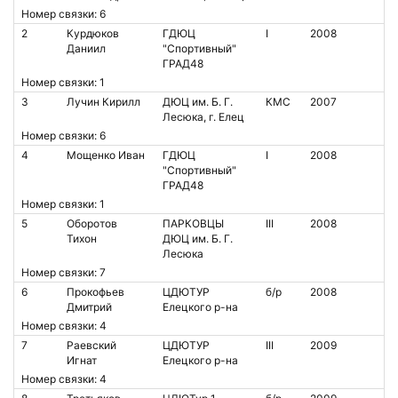
Номер связки: 6
2
Курдюков
ГДЮЦ
I
2008
Даниил
"Спортивный"
ГРАД48
Номер связки: 1
3
Лучин Кирилл
ДЮЦ им. Б. Г.
КМС
2007
Лесюка, г. Елец
Номер связки: 6
4
Мощенко Иван
ГДЮЦ
I
2008
"Спортивный"
ГРАД48
Номер связки: 1
5
Оборотов
ПАРКОВЦЫ
III
2008
Тихон
ДЮЦ им. Б. Г.
Лесюка
Номер связки: 7
6
Прокофьев
ЦДЮТУР
б/р
2008
Дмитрий
Елецкого р-на
Номер связки: 4
7
Раевский
ЦДЮТУР
III
2009
Игнат
Елецкого р-на
Номер связки: 4