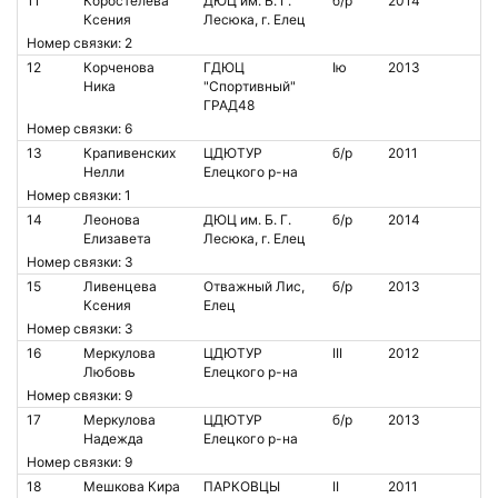
11
Коростелева
ДЮЦ им. Б. Г.
б/р
2014
Ксения
Лесюка, г. Елец
Номер связки: 2
12
Корченова
ГДЮЦ
Iю
2013
Ника
"Спортивный"
ГРАД48
Номер связки: 6
13
Крапивенских
ЦДЮТУР
б/р
2011
Нелли
Елецкого р-на
Номер связки: 1
14
Леонова
ДЮЦ им. Б. Г.
б/р
2014
Елизавета
Лесюка, г. Елец
Номер связки: 3
15
Ливенцева
Отважный Лис,
б/р
2013
Ксения
Елец
Номер связки: 3
16
Меркулова
ЦДЮТУР
III
2012
Любовь
Елецкого р-на
Номер связки: 9
17
Меркулова
ЦДЮТУР
б/р
2013
Надежда
Елецкого р-на
Номер связки: 9
18
Мешкова Кира
ПАРКОВЦЫ
II
2011