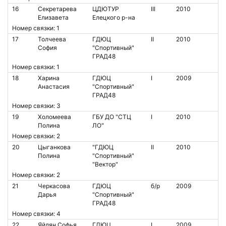
16
Секретарева
ЦДЮТУР
III
2010
Елизавета
Елецкого р-на
Номер связки: 1
17
Толчеева
ГДЮЦ
II
2010
София
"Спортивный"
ГРАД48
Номер связки: 1
18
Харина
ГДЮЦ
I
2009
Анастасия
"Спортивный"
ГРАД48
Номер связки: 3
19
Холомеева
ГБУ ДО "СТЦ
I
2010
Полина
ЛО"
Номер связки: 2
20
Цыганкова
"ГДЮЦ
II
2010
Полина
"Спортивный"
"Вектор"
Номер связки: 2
21
Черкасова
ГДЮЦ
б/р
2009
Дарья
"Спортивный"
ГРАД48
Номер связки: 4
22
Яйлян Софья
ГДЮЦ
I
2009