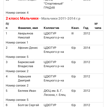
"Спортивный"
ГРАД48
Номер связки: 4
2 класс Мальчики
- Мальчики 2011-2014 г.р
П/
№
п
Фамилия, имя
Коллектив
Квал.
Год
чипа
1
Аверьянов
ЦДЮТУР
III
2012
Николай
Елецкого р-на
Номер связки: 1
2
Афонин Денис
ЦДЮТУР
б/р
2014
Елецкого р-на
Номер связки: 5
3
Барковский
ЦДЮТУР
б/р
2012
Владислав
Елецкого р-на
Номер связки: 2
4
Барышев
ЦДЮТУР
б/р
2012
Дмитрий
Елецкого р-на
Номер связки: 2
5
Беляев Иван
ДЮЦ им. Б. Г.
б/р
2012
Лесюка, г. Елец
Номер связки: 5
6
Болгов Сергей
ЦДЮТУР
б/р
2012