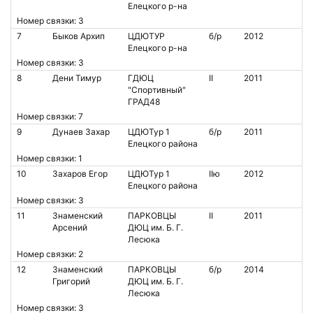
Елецкого р-на
Номер связки: 3
7
Быков Архип
ЦДЮТУР
б/р
2012
Елецкого р-на
Номер связки: 3
8
Дени Тимур
ГДЮЦ
II
2011
"Спортивный"
ГРАД48
Номер связки: 7
9
Дунаев Захар
ЦДЮТур 1
б/р
2011
Елецкого района
Номер связки: 1
10
Захаров Егор
ЦДЮТур 1
IIю
2012
Елецкого района
Номер связки: 3
11
Знаменский
ПАРКОВЦЫ
II
2011
Арсений
ДЮЦ им. Б. Г.
Лесюка
Номер связки: 2
12
Знаменский
ПАРКОВЦЫ
б/р
2014
Григорий
ДЮЦ им. Б. Г.
Лесюка
Номер связки: 3