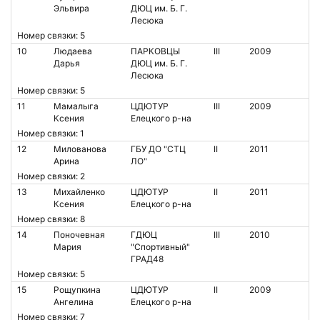
Эльвира
ДЮЦ им. Б. Г.
Лесюка
Номер связки: 5
10
Людаева
ПАРКОВЦЫ
III
2009
Дарья
ДЮЦ им. Б. Г.
Лесюка
Номер связки: 5
11
Мамалыга
ЦДЮТУР
III
2009
Ксения
Елецкого р-на
Номер связки: 1
12
Милованова
ГБУ ДО "СТЦ
II
2011
Арина
ЛО"
Номер связки: 2
13
Михайленко
ЦДЮТУР
II
2011
Ксения
Елецкого р-на
Номер связки: 8
14
Поночевная
ГДЮЦ
III
2010
Мария
"Спортивный"
ГРАД48
Номер связки: 5
15
Рощупкина
ЦДЮТУР
II
2009
Ангелина
Елецкого р-на
Номер связки: 7