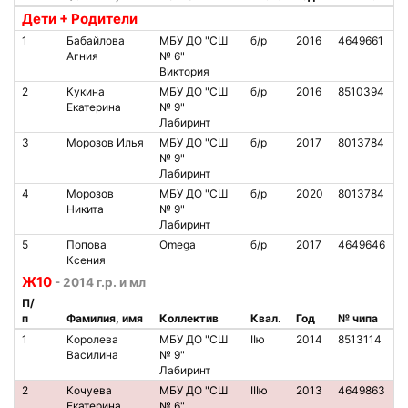
Дети + Родители
1
Бабайлова
МБУ ДО "СШ
б/р
2016
4649661
Агния
№ 6"
Виктория
2
Кукина
МБУ ДО "СШ
б/р
2016
8510394
Екатерина
№ 9"
Лабиринт
3
Морозов Илья
МБУ ДО "СШ
б/р
2017
8013784
№ 9"
Лабиринт
4
Морозов
МБУ ДО "СШ
б/р
2020
8013784
Никита
№ 9"
Лабиринт
5
Попова
Omega
б/р
2017
4649646
Ксения
Ж10
- 2014 г.р. и мл
П/
п
Фамилия, имя
Коллектив
Квал.
Год
№ чипа
1
Королева
МБУ ДО "СШ
IIю
2014
8513114
Василина
№ 9"
Лабиринт
2
Кочуева
МБУ ДО "СШ
IIIю
2013
4649863
Екатерина
№ 6"