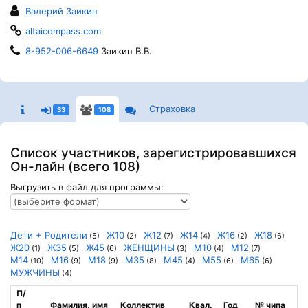
Валерий Заикин
altaicompass.com
8-952-006-6649
Заикин В.В.
Страховка
33
108
Список участников, зарегистрировавшихся
Он-лайн (всего 108)
Выгрузить в файл для программы:
Дети + Родители
Ж10
Ж12
Ж14
Ж16
Ж18
(5)
(2)
(7)
(4)
(2)
(6)
Ж20
Ж35
Ж45
ЖЕНЩИНЫ
М10
М12
(1)
(5)
(6)
(3)
(4)
(7)
М14
М16
М18
М35
М45
М55
М65
(10)
(9)
(9)
(8)
(4)
(6)
(6)
МУЖЧИНЫ
(4)
П/
п
Фамилия, имя
Коллектив
Квал.
Год
№ чипа