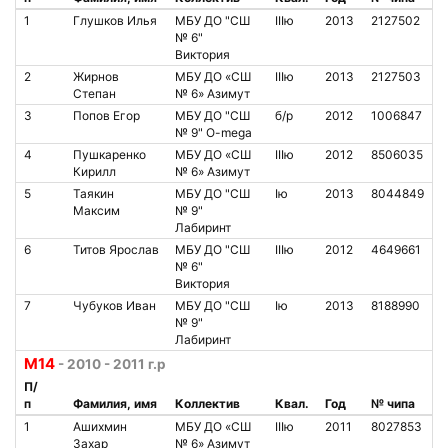
1
Глушков Илья
МБУ ДО "СШ
IIIю
2013
2127502
№ 6"
Виктория
2
Жирнов
МБУ ДО «СШ
IIIю
2013
2127503
Степан
№ 6» Азимут
3
Попов Егор
МБУ ДО "СШ
б/р
2012
1006847
№ 9" O-mega
4
Пушкаренко
МБУ ДО «СШ
IIIю
2012
8506035
Кирилл
№ 6» Азимут
5
Таякин
МБУ ДО "СШ
Iю
2013
8044849
Максим
№ 9"
Лабиринт
6
Титов Ярослав
МБУ ДО "СШ
IIIю
2012
4649661
№ 6"
Виктория
7
Чубуков Иван
МБУ ДО "СШ
Iю
2013
8188990
№ 9"
Лабиринт
М14
- 2010 - 2011 г.р
П/
п
Фамилия, имя
Коллектив
Квал.
Год
№ чипа
1
Ашихмин
МБУ ДО «СШ
IIIю
2011
8027853
Захар
№ 6» Азимут