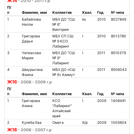
Ж14
- 2010 - 2011 г.р
П/
п
Фамилия, имя
Коллектив
Квал.
Год
№ чипа
1
Бабайлова
МБУ ДО "СШ
Iю
2010
8027849
Нелли
№ 6"
Виктория
2
Григорова
МБУ СП СШ
I
2010
8013780
Дарья
№ 9 КСО
Лабиринт
3
Чепкасова
МБУ ДО "СШ
I
2011
8510379
Мария
№ 9"
Лабиринт
4
Шмурыгина
МБУ ДО «СШ
I
2011
8506043
Фаина
№ 6» Азимут
Ж16
- 2008 - 2009 г.р
П/
п
Фамилия, имя
Коллектив
Квал.
Год
№ чипа
1
Григорова
КСО
I
2009
1408491
Алина
"Лабиринт"
Алтайский
край
2
Кулеба Ева
Омега
б/р
2009
1005604
Ж18
- 2006 - 2007 г.р