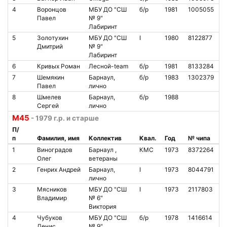
4
Воронцов
МБУ ДО "СШ
б/р
1981
1005055
Павел
№ 9"
Лабиринт
5
Золотухин
МБУ ДО "СШ
I
1980
8122877
Дмитрий
№ 9"
Лабиринт
6
Кривых Роман
Лесной-team
б/р
1981
8133284
7
Шемякин
Барнаул,
б/р
1983
1302379
Павел
лично
8
Шмелев
Барнаул,
б/р
1988
Сергей
лично
М45
- 1979 г.р. и старше
П/
п
Фамилия, имя
Коллектив
Квал.
Год
№ чипа
1
Виноградов
Барнаул ,
КМС
1973
8372264
Олег
ветераны
2
Генрих Андрей
Барнаул,
I
1973
8044791
лично
3
Мясников
МБУ ДО "СШ
I
1973
2117803
Владимир
№ 6"
Виктория
4
Чубуков
МБУ ДО "СШ
б/р
1978
1416614
Денис
№ 9"