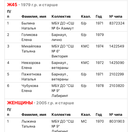
Ж45
- 1979 г.р. и старше
П/
п
Фамилия, имя
Коллектив
Квал.
Год
№ чипа
1
Былина
МБУ ДО «СШ
б/р
1971
8372324
Наталья
№ 6» Азимут
2
Голикова
Барнаул,
б/р
1979
Елена
лично
3
Михайлова
МБУ ДО "СШ
КМС
1974
1422549
Татьяна
№ 6"
Виктория
4
Невзорова
Барнаул ,
КМС
1972
1425090
Елена
ветераны
5
Пажетнова
Барнаул ,
б/р
1971
2102299
Наталья
ветераны
6
Чубукова
МБУ ДО "СШ
б/р
1978
2103820
Елена
№ 9"
Лабиринт
ЖЕНЩИНЫ
- 2005 г.р. и старше
П/
п
Фамилия, имя
Коллектив
Квал.
Год
№ чипа
1
Лыжина
МБУ ДО "СШ
МС
1970
8031903
Татьяна
№ 9"
Лабиринт