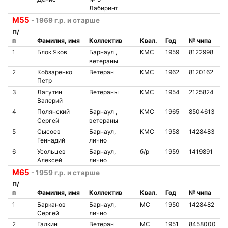
Лабиринт
М55
- 1969 г.р. и старше
П/
п
Фамилия, имя
Коллектив
Квал.
Год
№ чипа
1
Блок Яков
Барнаул ,
КМС
1959
8122998
ветераны
2
Кобзаренко
Ветеран
КМС
1962
8120162
Петр
3
Лагутин
Ветераны
КМС
1954
2125824
Валерий
4
Полянский
Барнаул ,
КМС
1965
8504613
Сергей
ветераны
5
Сысоев
Барнаул,
КМС
1958
1428483
Геннадий
лично
6
Усольцев
Барнаул,
б/р
1959
1419891
Алексей
лично
М65
- 1959 г.р. и старше
П/
п
Фамилия, имя
Коллектив
Квал.
Год
№ чипа
1
Барканов
Барнаул,
МС
1950
1428482
Сергей
лично
2
Галкин
Ветеран
МС
1951
8458000