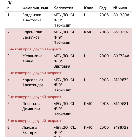
П/
п
Фамилия, имя
Коллектив
Квал.
Год
№ чипа
1
Богданова
МБУ ДО "СШ
I
2006
8013808
Анастасия
№ 9"
Лабиринт
2
Воронцова
МБУ ДО "СШ
КМС
2008
8510397
Василиса
№ 9"
Лабиринт
Вне конкурса, другой возраст
3
Желонкина
МБУ ДО "СШ
I
2009
8027848
Арина
№ 6"
Виктория
Вне конкурса, другой возраст
4
Карловская
МБУ ДО "СШ
I
2008
8510570
Александра
№ 9"
Лабиринт
Вне конкурса, другой возраст
5
Леонтьева
МБУ ДО "СШ
КМС
2008
8510581
Доминика
№ 9"
Лабиринт
Вне конкурса, другой возраст
6
Лыжина
МБУ ДО "СШ
КМС
2009
8136728
Екатерина
№ 9"