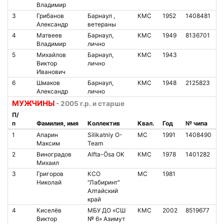
Владимир
3
Грибанов
Барнаул ,
КМС
1952
1408481
Александр
ветераны
4
Матвеев
Барнаул,
КМС
1949
8136701
Владимир
лично
5
Михайлов
Барнаул,
КМС
1943
Виктор
лично
Иванович
6
Шмаков
Барнаул,
КМС
1948
2125823
Александр
лично
МУЖЧИНЫ
- 2005 г.р. и старше
П/
п
Фамилия, имя
Коллектив
Квал.
Год
№ чипа
1
Апарин
Silikatniy O-
МС
1991
1408490
Максим
Team
2
Виноградов
Alfta-Ösa OK
КМС
1978
1401282
Михаил
3
Григоров
КСО
МС
1981
Николай
"Лабиринт"
Алтайский
край
4
Киселёв
МБУ ДО «СШ
КМС
2002
8519677
Виктор
№ 6» Азимут