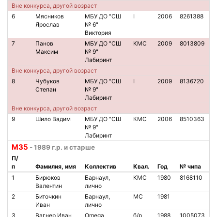
Вне конкурса, другой возраст
6
Мясников
МБУ ДО "СШ
I
2006
8261388
Ярослав
№ 6"
Виктория
7
Панов
МБУ ДО "СШ
КМС
2009
8013809
Максим
№ 9"
Лабиринт
Вне конкурса, другой возраст
8
Чубуков
МБУ ДО "СШ
I
2009
8136720
Степан
№ 9"
Лабиринт
Вне конкурса, другой возраст
9
Шило Вадим
МБУ ДО "СШ
КМС
2006
8510363
№ 9"
Лабиринт
М35
- 1989 г.р. и старше
П/
п
Фамилия, имя
Коллектив
Квал.
Год
№ чипа
1
Бирюков
Барнаул,
КМС
1980
8168110
Валентин
лично
2
Биточкин
Барнаул,
МС
1981
Иван
лично
3
Вагнер Иван
Omega
б/р
1988
1005073