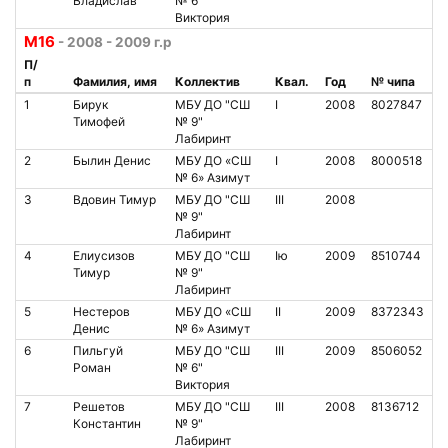
Владислав
№ 6"
Виктория
М16
- 2008 - 2009 г.р
П/
п
Фамилия, имя
Коллектив
Квал.
Год
№ чипа
1
Бирук
МБУ ДО "СШ
I
2008
8027847
Тимофей
№ 9"
Лабиринт
2
Былин Денис
МБУ ДО «СШ
I
2008
8000518
№ 6» Азимут
3
Вдовин Тимур
МБУ ДО "СШ
III
2008
№ 9"
Лабиринт
4
Елиусизов
МБУ ДО "СШ
Iю
2009
8510744
Тимур
№ 9"
Лабиринт
5
Нестеров
МБУ ДО «СШ
II
2009
8372343
Денис
№ 6» Азимут
6
Пильгуй
МБУ ДО "СШ
III
2009
8506052
Роман
№ 6"
Виктория
7
Решетов
МБУ ДО "СШ
III
2008
8136712
Константин
№ 9"
Лабиринт