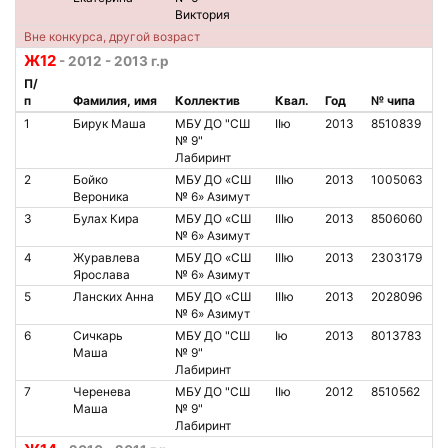
Виктория
Вне конкурса, другой возраст
Ж12
- 2012 - 2013 г.р
П/
п
Фамилия, имя
Коллектив
Квал.
Год
№ чипа
1
Бирук Маша
МБУ ДО "СШ
IIю
2013
8510839
№ 9"
Лабиринт
2
Бойко
МБУ ДО «СШ
IIIю
2013
1005063
Вероника
№ 6» Азимут
3
Булах Кира
МБУ ДО «СШ
IIIю
2013
8506060
№ 6» Азимут
4
Журавлева
МБУ ДО «СШ
IIIю
2013
2303179
Ярослава
№ 6» Азимут
5
Ланских Анна
МБУ ДО «СШ
IIIю
2013
2028096
№ 6» Азимут
6
Сичкарь
МБУ ДО "СШ
Iю
2013
8013783
Маша
№ 9"
Лабиринт
7
Черенева
МБУ ДО "СШ
IIю
2012
8510562
Маша
№ 9"
Лабиринт