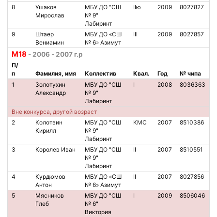
8
Ушаков
МБУ ДО "СШ
IIю
2009
8027827
Мирослав
№ 9"
Лабиринт
9
Штаер
МБУ ДО «СШ
III
2009
8027857
Вениамин
№ 6» Азимут
М18
- 2006 - 2007 г.р
П/
п
Фамилия, имя
Коллектив
Квал.
Год
№ чипа
1
Золотухин
МБУ ДО "СШ
I
2008
8036363
Александр
№ 9"
Лабиринт
Вне конкурса, другой возраст
2
Колотвин
МБУ ДО "СШ
КМС
2007
8510386
Кирилл
№ 9"
Лабиринт
3
Королев Иван
МБУ ДО "СШ
II
2007
8510551
№ 9"
Лабиринт
4
Курдюмов
МБУ ДО «СШ
II
2007
8027856
Антон
№ 6» Азимут
5
Мясников
МБУ ДО "СШ
I
2009
8506046
Глеб
№ 6"
Виктория