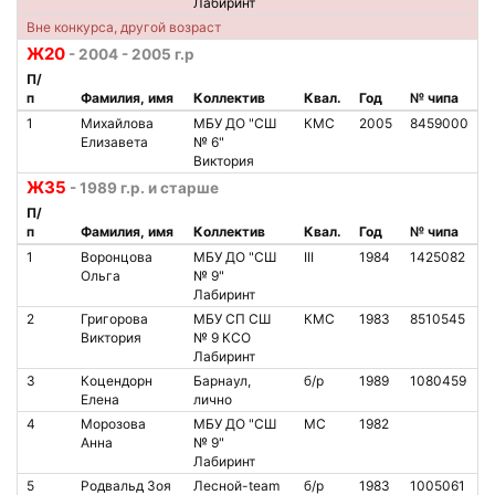
Лабиринт
Вне конкурса, другой возраст
Ж20
- 2004 - 2005 г.р
П/
п
Фамилия, имя
Коллектив
Квал.
Год
№ чипа
1
Михайлова
МБУ ДО "СШ
КМС
2005
8459000
Елизавета
№ 6"
Виктория
Ж35
- 1989 г.р. и старше
П/
п
Фамилия, имя
Коллектив
Квал.
Год
№ чипа
1
Воронцова
МБУ ДО "СШ
III
1984
1425082
Ольга
№ 9"
Лабиринт
2
Григорова
МБУ СП СШ
КМС
1983
8510545
Виктория
№ 9 КСО
Лабиринт
3
Коцендорн
Барнаул,
б/р
1989
1080459
Елена
лично
4
Морозова
МБУ ДО "СШ
МС
1982
Анна
№ 9"
Лабиринт
5
Родвальд Зоя
Лесной-team
б/р
1983
1005061