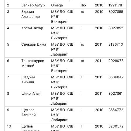
2
Вагнер Артур
Omega
IIIю
2010
1991178
3
Вдовин
МБУ ДО "СШ
Iю
2010
8027855
Александр
№ 6"
Виктория
4
Косач Захар
МБУ ДО "СШ
I
2010
8027852
№ 6"
Виктория
5
Сичкарь Дима
МБУ ДО "СШ
Iю
2011
8136740
№ 9"
Лабиринт
6
Тонкошкуров
МБУ ДО "СШ
Iю
2011
2028073
Матвей
№ 6"
Виктория
7
Шадрин
МБУ ДО "СШ
II
2011
8506047
Кирилл
№ 6"
Виктория
8
Шило Илья
МБУ ДО "СШ
I
2011
8027861
№ 9"
Лабиринт
9
Щеглов
МБУ ДО "СШ
I
2010
8654772
Алексей
№ 9"
Лабиринт
10
Щупов
МБУ ДО "СШ
II
2010
8230572