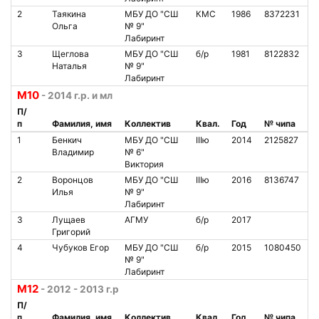
2
Таякина
МБУ ДО "СШ
КМС
1986
8372231
Ольга
№ 9"
Лабиринт
3
Щеглова
МБУ ДО "СШ
б/р
1981
8122832
Наталья
№ 9"
Лабиринт
М10
- 2014 г.р. и мл
П/
п
Фамилия, имя
Коллектив
Квал.
Год
№ чипа
1
Бенкич
МБУ ДО "СШ
IIIю
2014
2125827
Владимир
№ 6"
Виктория
2
Воронцов
МБУ ДО "СШ
IIIю
2016
8136747
Илья
№ 9"
Лабиринт
3
Лущаев
АГМУ
б/р
2017
Григорий
4
Чубуков Егор
МБУ ДО "СШ
б/р
2015
1080450
№ 9"
Лабиринт
М12
- 2012 - 2013 г.р
П/
п
Фамилия, имя
Коллектив
Квал.
Год
№ чипа