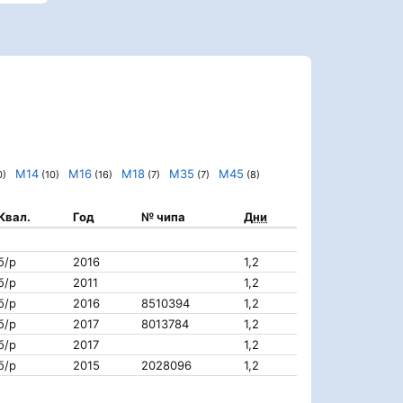
М14
М16
М18
М35
М45
0)
(10)
(16)
(7)
(7)
(8)
Квал.
Год
№ чипа
Дни
б/р
2016
1,2
б/р
2011
1,2
б/р
2016
8510394
1,2
б/р
2017
8013784
1,2
б/р
2017
1,2
б/р
2015
2028096
1,2