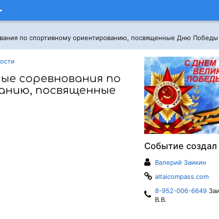
вания по спортивному ориентированию, посвященные Дню Победы
ности
ые соревнования по
анию, посвященные
Событие создал
Валерий Заикин
altaicompass.com
8-952-006-6649
Заи
В.В.