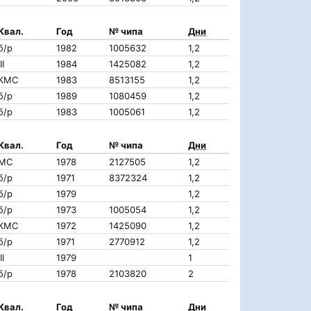
Квал.
Год
№ чипа
Дни
б/р
1982
1005632
1,2
II
1984
1425082
1,2
КМС
1983
8513155
1,2
б/р
1989
1080459
1,2
б/р
1983
1005061
1,2
Квал.
Год
№ чипа
Дни
МС
1978
2127505
1,2
б/р
1971
8372324
1,2
б/р
1979
1,2
б/р
1973
1005054
1,2
КМС
1972
1425090
1,2
б/р
1971
2770912
1,2
II
1979
1
б/р
1978
2103820
2
Квал.
Год
№ чипа
Дни