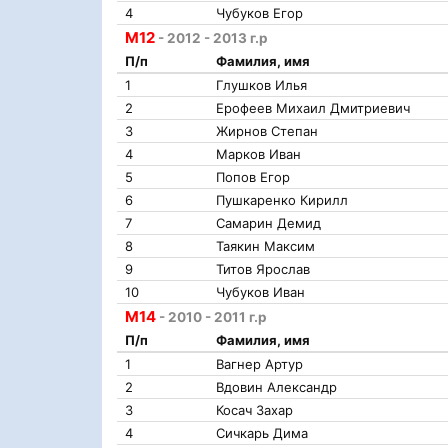
4
Чубуков Егор
М12
- 2012 - 2013 г.р
П/п
Фамилия, имя
1
Глушков Илья
2
Ерофеев Михаил Дмитриевич
3
Жирнов Степан
4
Марков Иван
5
Попов Егор
6
Пушкаренко Кирилл
7
Самарин Демид
8
Таякин Максим
9
Титов Ярослав
10
Чубуков Иван
М14
- 2010 - 2011 г.р
П/п
Фамилия, имя
1
Вагнер Артур
2
Вдовин Александр
3
Косач Захар
4
Сичкарь Дима