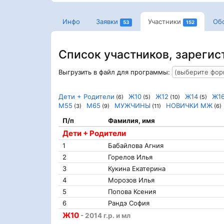
Инфо
Заявки
Участники
Об
53
152
Список участников, зарегис
Выгрузить в файл для программы:
Дети + Родители
Ж10
Ж12
Ж14
Ж1
(6)
(5)
(10)
(5)
М55
М65
МУЖЧИНЫ
НОВИЧКИ МЖ
(3)
(9)
(11)
(6)
П/п
Фамилия, имя
Дети + Родители
1
Бабайлова Агния
2
Горелов Илья
3
Кукина Екатерина
4
Морозов Илья
5
Попова Ксения
6
Рандэ София
Ж10
- 2014 г.р. и мл