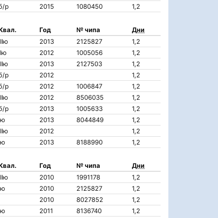
б/р
2015
1080450
1,2
Квал.
Год
№ чипа
Дни
IIIю
2013
2125827
1,2
IIю
2012
1005056
1,2
IIIю
2013
2127503
1,2
б/р
2012
1,2
б/р
2012
1006847
1,2
IIIю
2012
8506035
1,2
б/р
2013
1005633
1,2
Iю
2013
8044849
1,2
IIIю
2012
1,2
Iю
2013
8188990
1,2
Квал.
Год
№ чипа
Дни
IIIю
2010
1991178
1,2
Iю
2010
2125827
1,2
2010
8027852
1,2
Iю
2011
8136740
1,2