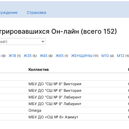
суждение
Страховка
трировавшихся Он-лайн (всего 152)
6
Ж18
Ж35
Ж45
Ж65
ЖЕНЩИНЫ
М10
М12
(9)
(1)
(5)
(8)
(1)
(11)
(4)
(1
Коллектив
МБУ ДО "СШ № 6" Виктория
МБУ ДО "СШ № 6" Виктория
МБУ ДО "СШ № 9" Лабиринт
МБУ ДО "СШ № 9" Лабиринт
Omega
МБУ ДО «СШ № 6» Азимут