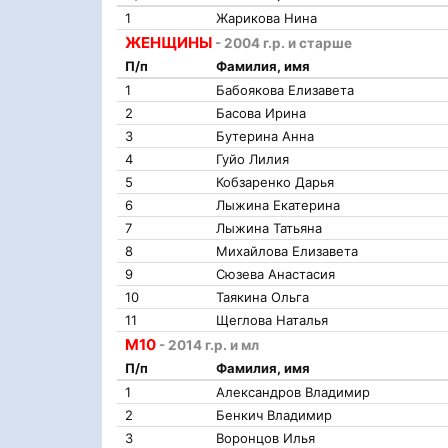
1
Жарикова Нина
ЖЕНЩИНЫ
- 2004 г.р. и старше
П/п
Фамилия, имя
1
Бабоякова Елизавета
2
Басова Ирина
3
Бутерина Анна
4
Гуйо Лилия
5
Кобзаренко Дарья
6
Лыжина Екатерина
7
Лыжина Татьяна
8
Михайлова Елизавета
9
Сюзева Анастасия
10
Таякина Ольга
11
Щеглова Наталья
М10
- 2014 г.р. и мл
П/п
Фамилия, имя
1
Александров Владимир
2
Бенкич Владимир
3
Воронцов Илья