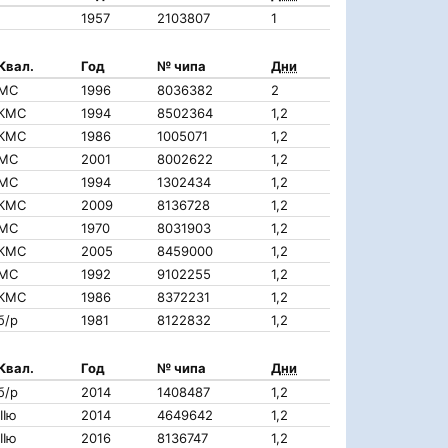
1957
2103807
1
Квал.
Год
№ чипа
Дни
МС
1996
8036382
2
КМС
1994
8502364
1,2
КМС
1986
1005071
1,2
МС
2001
8002622
1,2
МС
1994
1302434
1,2
КМС
2009
8136728
1,2
МС
1970
8031903
1,2
КМС
2005
8459000
1,2
МС
1992
9102255
1,2
КМС
1986
8372231
1,2
б/р
1981
8122832
1,2
Квал.
Год
№ чипа
Дни
б/р
2014
1408487
1,2
IIIю
2014
4649642
1,2
IIIю
2016
8136747
1,2