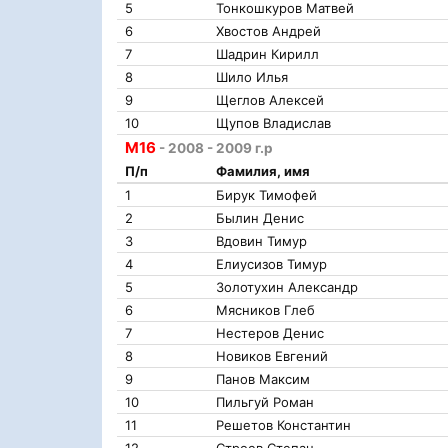
5
Тонкошкуров Матвей
6
Хвостов Андрей
7
Шадрин Кирилл
8
Шило Илья
9
Щеглов Алексей
10
Щупов Владислав
М16
- 2008 - 2009 г.р
П/п
Фамилия, имя
1
Бирук Тимофей
2
Былин Денис
3
Вдовин Тимур
4
Елиусизов Тимур
5
Золотухин Александр
6
Мясников Глеб
7
Нестеров Денис
8
Новиков Евгений
9
Панов Максим
10
Пильгуй Роман
11
Решетов Константин