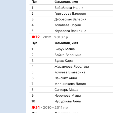
П/п
Фамилия, имя
1
Бабайлова Нелли
2
Григорова Валерия
3
Дубовская Валерия
4
Ковалева София
5
Королева Василина
Ж12
- 2012 - 2013 г.р
П/п
Фамилия, имя
1
Бирук Маша
2
Бойко Вероника
3
Булах Кира
4
Журавлева Ярослава
5
Кочуева Екатерина
6
Ланских Анна
7
Мельникова Лилия
8
Сичкарь Маша
9
Черенева Маша
10
Чубуркова Анна
Ж14
- 2010 - 2011 г.р