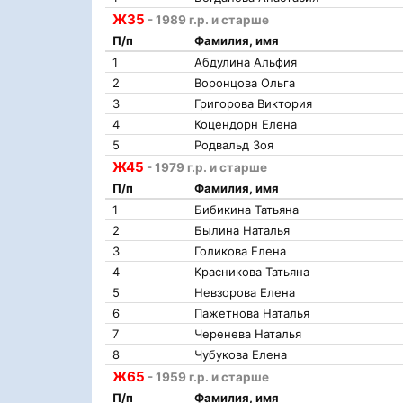
Ж35
- 1989 г.р. и старше
П/п
Фамилия, имя
1
Абдулина Альфия
2
Воронцова Ольга
3
Григорова Виктория
4
Коцендорн Елена
5
Родвальд Зоя
Ж45
- 1979 г.р. и старше
П/п
Фамилия, имя
1
Бибикина Татьяна
2
Былина Наталья
3
Голикова Елена
4
Красникова Татьяна
5
Невзорова Елена
6
Пажетнова Наталья
7
Черенева Наталья
8
Чубукова Елена
Ж65
- 1959 г.р. и старше
П/п
Фамилия, имя