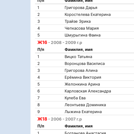
П/п
Фамилия, имя
1
Григорова Дарья
2
Коростелева Екатерина
3
Трайзе Эрика
4
Чепкасова Мария
5
Шмурыгина Фаина
Ж16
- 2008 - 2009 г.р
П/п
Фамилия, имя
1
Вицко Татьяна
2
Воронцова Василиса
3
Григорова Алина
4
Ерёмина Виктория
5
Желонкина Арина
6
Карловская Александра
7
Кулеба Ева
8
Леонтьева Доминика
9
Лыжина Екатерина
Ж18
- 2006 - 2007 г.р
П/п
Фамилия, имя
1
Богданова Анастасия