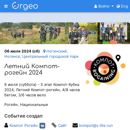
Меню
Войти
Eng
06 июля 2024 (сб)
Ногинский,
Ногинск, Центральный городской парк
Летний Компот-
рогейн 2024
6 июля (суббота) - 5 этап Компот-Кубка
2024, Летний Компот-рогейн, 4/8 часов
бегом, 3/6 часов вело
Рогейн, Национальные
Событие создал
Компот Рогейн
Сайт
kompot@x-lite.run