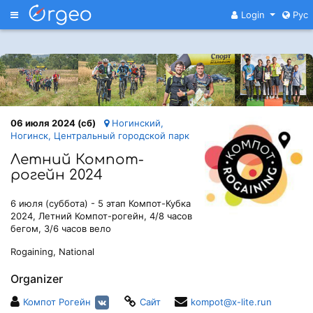
Меню
Login
Рус
06 июля 2024 (сб)
Ногинский,
Ногинск, Центральный городской парк
Летний Компот-
рогейн 2024
6 июля (суббота) - 5 этап Компот-Кубка
2024, Летний Компот-рогейн, 4/8 часов
бегом, 3/6 часов вело
Rogaining, National
Organizer
Компот Рогейн
Сайт
kompot@x-lite.run