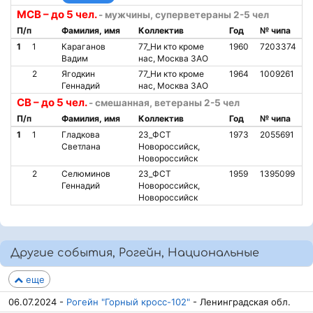
МСВ – до 5 чел.
- мужчины, суперветераны 2-5 чел
П/п
Фамилия, имя
Коллектив
Год
№ чипа
1
1
Караганов
77_Ни кто кроме
1960
7203374
Вадим
нас, Москва ЗАО
2
Ягодкин
77_Ни кто кроме
1964
1009261
Геннадий
нас, Москва ЗАО
СВ – до 5 чел.
- смешанная, ветераны 2-5 чел
П/п
Фамилия, имя
Коллектив
Год
№ чипа
1
1
Гладкова
23_ФСТ
1973
2055691
Светлана
Новороссийск,
Новороссийск
2
Селюминов
23_ФСТ
1959
1395099
Геннадий
Новороссийск,
Новороссийск
Другие события, Рогейн, Национальные
еще
06.07.2024 -
Рогейн "Горный кросс-102"
- Ленинградская обл.