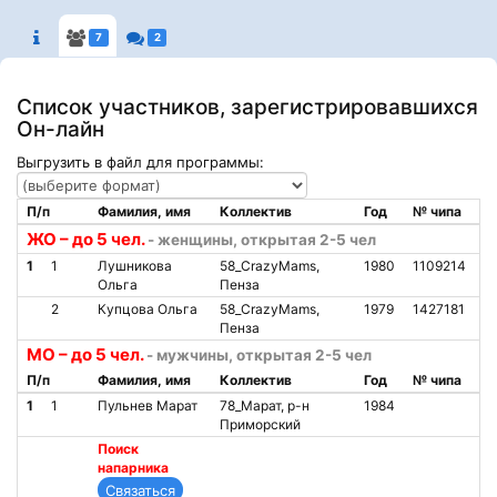
7
2
Список участников, зарегистрировавшихся
Он-лайн
Выгрузить в файл для программы:
П/п
Фамилия, имя
Коллектив
Год
№ чипа
ЖО – до 5 чел.
- женщины, открытая 2-5 чел
1
1
Лушникова
58_CrazyMams,
1980
1109214
Ольга
Пенза
2
Купцова Ольга
58_CrazyMams,
1979
1427181
Пенза
МО – до 5 чел.
- мужчины, открытая 2-5 чел
П/п
Фамилия, имя
Коллектив
Год
№ чипа
1
1
Пульнев Марат
78_Марат, р-н
1984
Приморский
Поиск
напарника