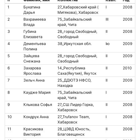
1
Букатина
27_Хабаровский край (
I
2008
8
Дарья
Митякова), Хабаровск
2
Вахрамеева
75_Забайкальский
III
2008
Влада
край, Чита
3
Губина
28_город Свободный,
II
2008
1
Елизавета
Свободный
4
Дементьева
38_Иркутская обл.
Iю
2009
1
Полина
5
Зайцева
28_город Свободный,
II
2009
2
Снежана
Свободный
6
Захарова
14_Республика
II
2010
Ярослава
Саха(Якутия), Якутск
7
Зельч Анна
25_ДДЮТЭ НФСО,
II
2009
1
Находка
8
Каудже Мария
75_Забайкальский
I
2009
край, Чита
9
Клыкова Софья
27_СШ Лидер Горка,
II
2008
4
Хабаровск
10
Кондрук Анна
27_Trufanov Team,
I
2008
1
Хабаровск
11
Красикова
28_ЦЭВД Юность,
II
2008
1
Виктория
Благовещенск