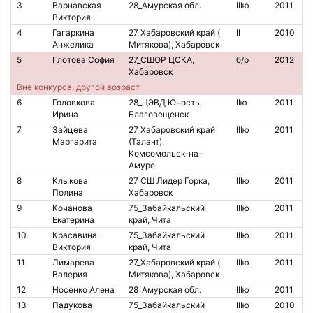
3
Варнавская
28_Амурская обл.
IIIю
2011
2
Виктория
4
Гагаркина
27_Хабаровский край (
II
2010
8
Анжелика
Митякова), Хабаровск
5
Глотова София
27_СШОР ЦСКА,
б/р
2012
Хабаровск
Вне конкурса, другой возраст
6
Головкова
28_ЦЭВД Юность,
IIю
2011
2
Ирина
Благовещенск
7
Зайцева
27_Хабаровский край
IIIю
2011
8
Маргарита
(Талант),
Комсомольск-на-
Амуре
8
Клыкова
27_СШ Лидер Горка,
IIIю
2011
4
Полина
Хабаровск
9
Кочанова
75_Забайкальский
IIIю
2011
Екатерина
край, Чита
10
Красавина
75_Забайкальский
IIIю
2011
Виктория
край, Чита
11
Лимарева
27_Хабаровский край (
IIIю
2011
2
Валерия
Митякова), Хабаровск
12
Носенко Алена
28_Амурская обл.
IIIю
2011
2
13
Падукова
75_Забайкальский
IIIю
2010