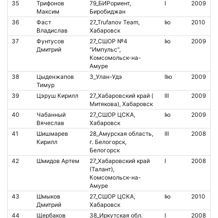
35
Трифонов
79_БИРориент,
I
2009
Максим
Биробиджан
36
Фаст
27_Trufanov Team,
Iю
2010
Владислав
Хабаровск
37
Фунтусов
27_СШОР №4
Iю
2009
8
Дмитрий
"Импульс",
Комсомольск-на-
Амуре
38
Цыденжапов
3_Улан-Удэ
IIю
2009
2
Тимур
39
Цэруш Кирилл
27_Хабаровский край (
III
2009
8
Митякова), Хабаровск
40
Чабанный
27_СШОР ЦСКА,
Iю
2009
2
Вячеслав
Хабаровск
41
Шишмарев
28_Амурская область,
III
2008
0
Кирилл
г. Белогорск,
Белогорск
42
Шмидов Артем
27_Хабаровский край
I
2008
8
(Талант),
Комсомольск-на-
Амуре
43
Шмыков
27_СШОР ЦСКА,
Iю
2010
Дмитрий
Хабаровск
44
Щербаков
38_Иркутская обл.
I
2008
1