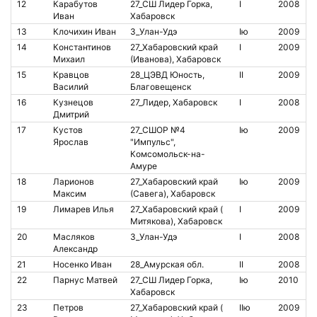
12
Карабутов
27_СШ Лидер Горка,
I
2008
8
Иван
Хабаровск
13
Клочихин Иван
3_Улан-Удэ
Iю
2009
2
14
Константинов
27_Хабаровский край
I
2009
2
Михаил
(Иванова), Хабаровск
15
Кравцов
28_ЦЭВД Юность,
II
2009
1
Василий
Благовещенск
16
Кузнецов
27_Лидер, Хабаровск
I
2008
2
Дмитрий
17
Кустов
27_СШОР №4
Iю
2009
8
Ярослав
"Импульс",
Комсомольск-на-
Амуре
18
Ларионов
27_Хабаровский край
Iю
2009
2
Максим
(Савега), Хабаровск
19
Лимарев Илья
27_Хабаровский край (
I
2009
8
Митякова), Хабаровск
20
Масляков
3_Улан-Удэ
I
2008
8
Александр
21
Носенко Иван
28_Амурская обл.
II
2008
8
22
Парнус Матвей
27_СШ Лидер Горка,
Iю
2010
4
Хабаровск
23
Петров
27_Хабаровский край (
IIю
2009
8