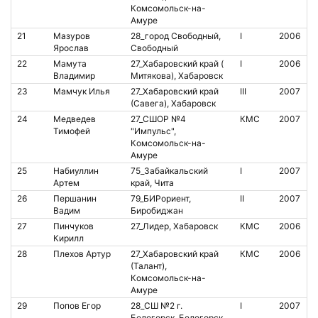
Комсомольск-на-
Амуре
21
Мазуров
28_город Свободный,
I
2006
1
Ярослав
Свободный
22
Мамута
27_Хабаровский край (
I
2006
8
Владимир
Митякова), Хабаровск
23
Мамчук Илья
27_Хабаровский край
III
2007
2
(Савега), Хабаровск
24
Медведев
27_СШОР №4
КМС
2007
8
Тимофей
"Импульс",
Комсомольск-на-
Амуре
25
Набиуллин
75_Забайкальский
I
2007
8
Артем
край, Чита
26
Першанин
79_БИРориент,
II
2007
Вадим
Биробиджан
27
Пинчуков
27_Лидер, Хабаровск
КМС
2006
8
Кирилл
28
Плехов Артур
27_Хабаровский край
КМС
2006
8
(Талант),
Комсомольск-на-
Амуре
29
Попов Егор
28_СШ №2 г.
I
2007
1
Белогорск, Белогорск