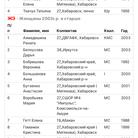
Елена
Митякова), Хабаровск
4
Ткачук Татьяна
27_Хабаровск, лично
б/р
1956
1
ЖЭ
- Женщины 2003г.р. и старше
П/
п
Фамилия, имя
Коллектив
Квал.
Год
№
1
Ахмадишина
27_ДВГАФК, Хабаровск
КМС
2003
Рената
2
Белоусова
38_Иркутск
МС
2003
8
Дарья
3
Бобришова
27_Хабаровский край,
МС
1992
8
Вероника
Хабаровский р-н
4
Большакова
27_Хабаровский край,
I
2000
8
Анна
Хабаровский р-н
5
Бугаенко
27_Хабаровский край (
МС
2001
8
Анастасия
Митякова), Хабаровск
6
Воробьева
27_СШОР №4
МС
2002
8
Мария
"Импульс",
Комсомольск-на-
Амуре
7
Гетт Елена
19_Абакан
МС
1988
8
8
Гоманюк
27_Хабаровский край (
МС
1999
0
Кристина
Митякова), Хабаровск