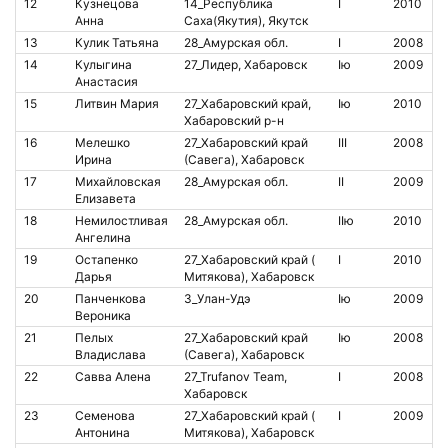
12
Кузнецова
14_Республика
I
2010
Анна
Саха(Якутия), Якутск
13
Кулик Татьяна
28_Амурская обл.
I
2008
8
14
Кулыгина
27_Лидер, Хабаровск
Iю
2009
Анастасия
15
Литвин Мария
27_Хабаровский край,
Iю
2010
8
Хабаровский р-н
16
Мелешко
27_Хабаровский край
III
2008
2
Ирина
(Савега), Хабаровск
17
Михайловская
28_Амурская обл.
II
2009
8
Елизавета
18
Немилостливая
28_Амурская обл.
IIю
2010
8
Ангелина
19
Остапенко
27_Хабаровский край (
I
2010
8
Дарья
Митякова), Хабаровск
20
Панченкова
3_Улан-Удэ
Iю
2009
4
Вероника
21
Пелых
27_Хабаровский край
Iю
2008
2
Владислава
(Савега), Хабаровск
22
Савва Алена
27_Trufanov Team,
I
2008
Хабаровск
23
Семенова
27_Хабаровский край (
I
2009
0
Антонина
Митякова), Хабаровск