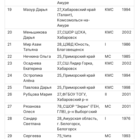
Амуре
19
Мазур Дарья
27_Хабаровский край
КМС
1994
(Талант),
Комсомольск-на-
Амуре
20
Меньшикова
27_СШОР ЦСКА,
КМС
2002
2
Дарья
Хабаровск
21
Мир Азам
28_ЦЭВД Юность,
I
1986
1
Татьяна
Благовещенск
22
Нечкина Ольга
25_Приморский край
МС
1985
8
23
Осадчева
27_СШ Лидер Горка,
КМС
2002
1
Екатерина
Хабаровск
24
Остропика
25_Приморский край
КМС
1994
2
Алёна
25
Павлова Дарья
25_Приморский край
КМС
1998
1
26
Рубцова Мария
27_ФГБОУ ТОГУ,
II
2001
Хабаровский р-н
27
Рязанова
78_СШОР "Экран" (ГЕН,
МС
2001
8
Олеся
ГЛВ), р-н Выборгский
28
Сандер
28_Амурская область,
I
1976
8
Светлана
г. Белогорск,
Белогорск
29
Сергеева
75_Чита
МС
1993
8