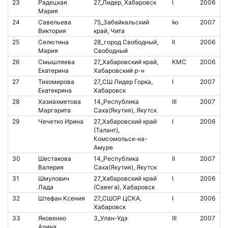
23
Радецкая
27_Лидер, Хабаровск
I
2006
2
Мария
24
Савельева
75_Забайкальский
Iю
2007
Виктория
край, Чита
25
Селютина
28_город Свободный,
II
2006
1
Мария
Свободный
26
Смышляева
27_Хабаровский край,
КМС
2006
8
Екатерина
Хабаровский р-н
27
Тихомирова
27_СШ Лидер Горка,
I
2007
1
Екатекрина
Хабаровск
28
Хазиахметова
14_Республика
III
2007
Маргарита
Саха(Якутия), Якутск
29
Чечетко Ирина
27_Хабаровский край
I
2006
8
(Талант),
Комсомольск-на-
Амуре
30
Шестакова
14_Республика
II
2007
Валерия
Саха(Якутия), Якутск
31
Шмулович
27_Хабаровский край
I
2006
Лада
(Савега), Хабаровск
32
Штефан Ксения
27_СШОР ЦСКА,
I
2006
Хабаровск
33
Яковенко
3_Улан-Удэ
III
2007
2
Алина