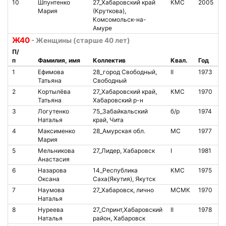
10
Шпунтенко
27_Хабаровский край
КМС
2005
Мария
(Круткова),
Комсомольск-на-
Амуре
Ж40
- Женщины (старше 40 лет)
П/
п
Фамилия, имя
Коллектив
Квал.
Год
№
1
Ефимова
28_город Свободный,
II
1973
1
Татьяна
Свободный
2
Кортылёва
27_Хабаровский край,
КМС
1970
8
Татьяна
Хабаровский р-н
3
Логутенко
75_Забайкальский
б/р
1974
1
Наталья
край, Чита
4
Максименко
28_Амурская обл.
МС
1977
8
Мария
5
Мельникова
27_Лидер, Хабаровск
I
1981
1
Анастасия
6
Назарова
14_Республика
КМС
1975
Оксана
Саха(Якутия), Якутск
7
Наумова
27_Хабаровск, лично
МСМК
1970
7
Наталья
8
Нуреева
27_Спринт,Хабаровский
II
1978
1
Наталья
район, Хабаровск