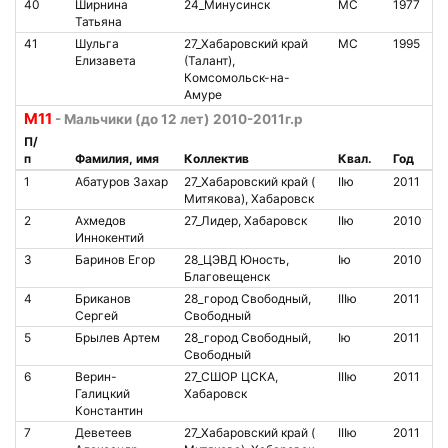
40
Ширнина
24_Минусинск
МС
1977
7
Татьяна
41
Шульга
27_Хабаровский край
МС
1995
8
Елизавета
(Талант),
Комсомольск-на-
Амуре
М11
- Мальчики (до 12 лет) 2010-2011г.р
П/
п
Фамилия, имя
Коллектив
Квал.
Год
№
1
Абатуров Захар
27_Хабаровский край (
IIю
2011
2
Митякова), Хабаровск
2
Ахмедов
27_Лидер, Хабаровск
IIю
2010
Иннокентий
3
Баринов Егор
28_ЦЭВД Юность,
Iю
2010
2
Благовещенск
4
Бриканов
28_город Свободный,
IIIю
2011
2
Сергей
Свободный
5
Брылев Артем
28_город Свободный,
Iю
2011
2
Свободный
6
Верин-
27_СШОР ЦСКА,
IIIю
2011
2
Галицкий
Хабаровск
Константин
7
Деветеев
27_Хабаровский край (
IIIю
2011
4