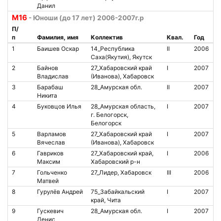
Данил
М16
- Юноши (до 17 лет) 2006-2007г.р
П/
п
Фамилия, имя
Коллектив
Квал.
Год
№
1
Баишев Оскар
14_Республика
II
2006
Саха(Якутия), Якутск
2
Байнов
27_Хабаровский край
I
2007
2
Владислав
(Иванова), Хабаровск
3
Барабаш
28_Амурская обл.
II
2007
8
Никита
4
Буковцов Илья
28_Амурская область,
I
2007
1
г. Белогорск,
Белогорск
5
Варламов
27_Хабаровский край
I
2007
2
Вячеслав
(Иванова), Хабаровск
6
Гавриков
27_Хабаровский край,
I
2006
8
Максим
Хабаровский р-н
7
Гольченко
27_Лидер, Хабаровск
III
2006
Матвей
8
Гурулёв Андрей
75_Забайкальский
I
2007
край, Чита
9
Гускевич
28_Амурская обл.
I
2007
8
Денис