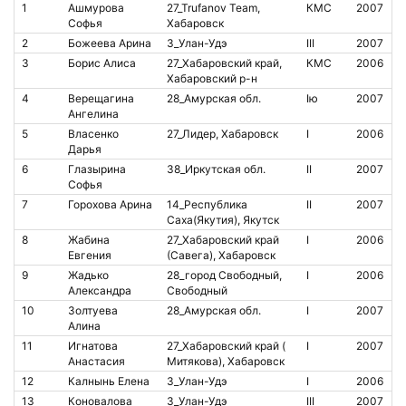
1
Ашмурова
27_Trufanov Team,
КМС
2007
1
Софья
Хабаровск
2
Божеева Арина
3_Улан-Удэ
III
2007
3
Борис Алиса
27_Хабаровский край,
КМС
2006
8
Хабаровский р-н
4
Верещагина
28_Амурская обл.
Iю
2007
8
Ангелина
5
Власенко
27_Лидер, Хабаровск
I
2006
Дарья
6
Глазырина
38_Иркутская обл.
II
2007
1
Софья
7
Горохова Арина
14_Республика
II
2007
Саха(Якутия), Якутск
8
Жабина
27_Хабаровский край
I
2006
Евгения
(Савега), Хабаровск
9
Жадько
28_город Свободный,
I
2006
1
Александра
Свободный
10
Золтуева
28_Амурская обл.
I
2007
8
Алина
11
Игнатова
27_Хабаровский край (
I
2007
8
Анастасия
Митякова), Хабаровск
12
Калнынь Елена
3_Улан-Удэ
I
2006
13
Коновалова
3_Улан-Удэ
III
2007