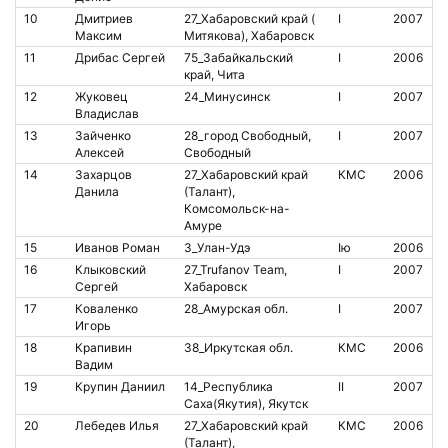
10
Дмитриев
27_Хабаровский край (
I
2007
8
Максим
Митякова), Хабаровск
11
Дрибас Сергей
75_Забайкальский
I
2006
8
край, Чита
12
Жуковец
24_Минусинск
I
2007
7
Владислав
13
Зайченко
28_город Свободный,
I
2007
1
Алексей
Свободный
14
Захарцов
27_Хабаровский край
КМС
2006
8
Данила
(Талант),
Комсомольск-на-
Амуре
15
Иванов Роман
3_Улан-Удэ
Iю
2006
4
16
Клыковский
27_Trufanov Team,
I
2007
Сергей
Хабаровск
17
Коваленко
28_Амурская обл.
I
2007
8
Игорь
18
Крапивин
38_Иркутская обл.
КМС
2006
7
Вадим
19
Крупин Даниил
14_Республика
II
2007
Саха(Якутия), Якутск
20
Лебедев Илья
27_Хабаровский край
КМС
2006
8
(Талант),