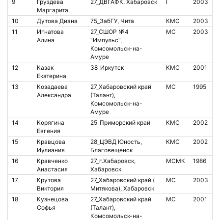
9
Груздева
27_ДВГАФК, Хабаровск
I
2003
Маргарита
10
Дутова Диана
75_ЗабГУ, Чита
КМС
2003
8
11
Игнатова
27_СШОР №4
МС
2003
8
Алина
"Импульс",
Комсомольск-на-
Амуре
12
Казак
38_Иркутск
КМС
2001
Екатерина
13
Козадаева
27_Хабаровский край
МС
1995
8
Александра
(Талант),
Комсомольск-на-
Амуре
14
Корягина
25_Приморский край
КМС
2002
1
Евгения
15
Кравцова
28_ЦЭВД Юность,
КМС
2002
1
Иулиания
Благовещенск
16
Кравченко
27_г.Хабаровск,
МСМК
1986
8
Анастасия
Хабаровск
17
Крутова
27_Хабаровский край (
МС
2003
8
Виктория
Митякова), Хабаровск
18
Кузнецова
27_Хабаровский край
МС
2001
8
Софья
(Талант),
Комсомольск-на-