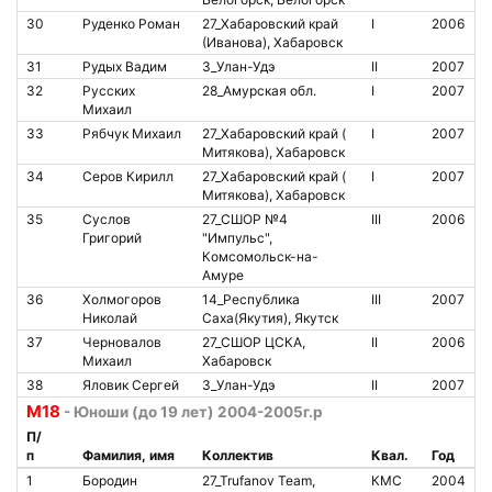
30
Руденко Роман
27_Хабаровский край
I
2006
8
(Иванова), Хабаровск
31
Рудых Вадим
3_Улан-Удэ
II
2007
2
32
Русских
28_Амурская обл.
I
2007
8
Михаил
33
Рябчук Михаил
27_Хабаровский край (
I
2007
8
Митякова), Хабаровск
34
Серов Кирилл
27_Хабаровский край (
I
2007
8
Митякова), Хабаровск
35
Суслов
27_СШОР №4
III
2006
8
Григорий
"Импульс",
Комсомольск-на-
Амуре
36
Холмогоров
14_Республика
III
2007
Николай
Саха(Якутия), Якутск
37
Черновалов
27_СШОР ЦСКА,
II
2006
2
Михаил
Хабаровск
38
Яловик Сергей
3_Улан-Удэ
II
2007
2
М18
- Юноши (до 19 лет) 2004-2005г.р
П/
п
Фамилия, имя
Коллектив
Квал.
Год
№
1
Бородин
27_Trufanov Team,
КМС
2004