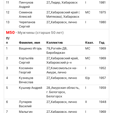
11
Пинчуков
27_Лидер, Хабаровск
I
1981
1
Андрей
12
Семенов
27_Хабаровский край (
МС
1975
8
Алексей
Митякова), Хабаровск
13
Черепанов
27_Хабаровск, лично
I
1980
1
Сергей
М50
- Мужчины (старше 50 лет)
П/
п
Фамилия, имя
Коллектив
Квал.
Год
№
1
Ващенко Игорь
79_Рогейн ДВ,
МС
1969
1
Биробиджан
2
Кортылёв
27_Хабаровский край,
МС
1969
8
Сергей
Хабаровский р-н
3
Коскинен
27_Комсомольск-на-
I
1952
Георгий
Амуре, лично
4
Кузнецов
27_Хабаровск, лично
б/р
1957
1
Вячеслав
5
Кушнир Андрей
28_Амурская область,
I
1959
8
г. Белогорск,
Белогорск
6
Лупарев
27_Хабаровск, лично
II
1948
Василий
7
Малыгин
27_Хабаровск, лично
I
1969
7