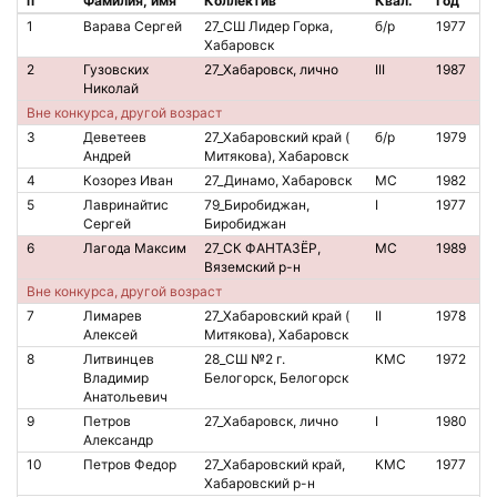
п
Фамилия, имя
Коллектив
Квал.
Год
№
1
Варава Сергей
27_СШ Лидер Горка,
б/р
1977
1
Хабаровск
2
Гузовских
27_Хабаровск, лично
III
1987
2
Николай
Вне конкурса, другой возраст
3
Деветеев
27_Хабаровский край (
б/р
1979
1
Андрей
Митякова), Хабаровск
4
Козорез Иван
27_Динамо, Хабаровск
МС
1982
5
Лавринайтис
79_Биробиджан,
I
1977
8
Сергей
Биробиджан
6
Лагода Максим
27_СК ФАНТАЗЁР,
МС
1989
1
Вяземский р-н
Вне конкурса, другой возраст
7
Лимарев
27_Хабаровский край (
II
1978
8
Алексей
Митякова), Хабаровск
8
Литвинцев
28_СШ №2 г.
КМС
1972
8
Владимир
Белогорск, Белогорск
Анатольевич
9
Петров
27_Хабаровск, лично
I
1980
Александр
10
Петров Федор
27_Хабаровский край,
КМС
1977
Хабаровский р-н