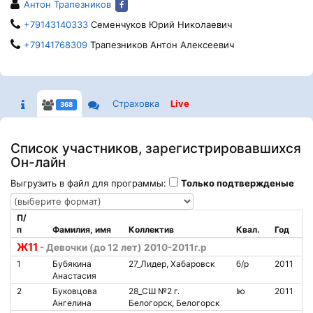
Антон Трапезников
+79143140333
Семенчуков Юрий Николаевич
+79141768309
Трапезников Антон Алексеевич
Страховка
Live
368
Список участников, зарегистрировавшихся
Он-лайн
Выгрузить в файл для программы:
Только подтвержденые
П/
п
Фамилия, имя
Коллектив
Квал.
Год
№
Ж11
- Девочки (до 12 лет) 2010-2011г.р
1
Бубякина
27_Лидер, Хабаровск
б/р
2011
Анастасия
2
Буковцова
28_СШ №2 г.
Iю
2011
1
Ангелина
Белогорск, Белогорск