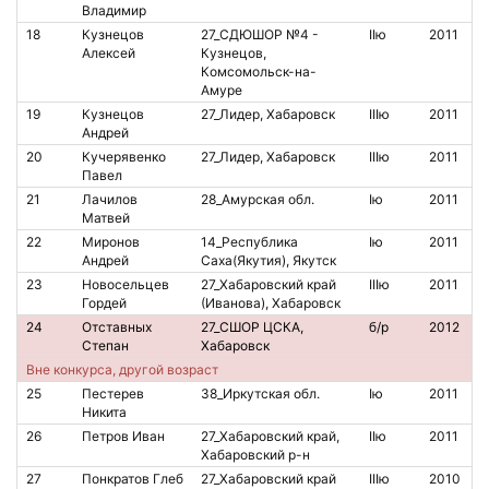
Владимир
18
Кузнецов
27_СДЮШОР №4 -
IIю
2011
Алексей
Кузнецов,
Комсомольск-на-
Амуре
19
Кузнецов
27_Лидер, Хабаровск
IIIю
2011
Андрей
20
Кучерявенко
27_Лидер, Хабаровск
IIIю
2011
2
Павел
21
Лачилов
28_Амурская обл.
Iю
2011
2
Матвей
22
Миронов
14_Республика
Iю
2011
Андрей
Саха(Якутия), Якутск
23
Новосельцев
27_Хабаровский край
IIIю
2011
2
Гордей
(Иванова), Хабаровск
24
Отставных
27_СШОР ЦСКА,
б/р
2012
2
Степан
Хабаровск
Вне конкурса, другой возраст
25
Пестерев
38_Иркутская обл.
Iю
2011
1
Никита
26
Петров Иван
27_Хабаровский край,
IIю
2011
Хабаровский р-н
27
Понкратов Глеб
27_Хабаровский край
IIIю
2010
1