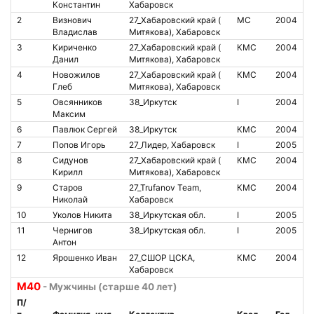
Константин
Хабаровск
2
Визнович
27_Хабаровский край (
МС
2004
8
Владислав
Митякова), Хабаровск
3
Кириченко
27_Хабаровский край (
КМС
2004
8
Данил
Митякова), Хабаровск
4
Новожилов
27_Хабаровский край (
КМС
2004
8
Глеб
Митякова), Хабаровск
5
Овсянников
38_Иркутск
I
2004
7
Максим
6
Павлюк Сергей
38_Иркутск
КМС
2004
8
7
Попов Игорь
27_Лидер, Хабаровск
I
2005
2
8
Сидунов
27_Хабаровский край (
КМС
2004
8
Кирилл
Митякова), Хабаровск
9
Старов
27_Trufanov Team,
КМС
2004
Николай
Хабаровск
10
Уколов Никита
38_Иркутская обл.
I
2005
8
11
Чернигов
38_Иркутская обл.
I
2005
7
Антон
12
Ярошенко Иван
27_СШОР ЦСКА,
КМС
2004
2
Хабаровск
М40
- Мужчины (старше 40 лет)
П/