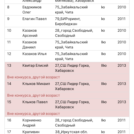
Александр
Митякова), Хабаровск
8
Евдокимов
75_Забайкальский
Iю
2010
Олег
край, Чита
9
Елагин Павел
79_БИРориент,
Iю
2011
Биробиджан
10
Казаков
28_город Свободный,
Iю
2010
1
Арсений
Свободный
11
Казаков
75_Забайкальский
IIю
2010
Даниил
край, Чита
12
Казаков Илья
75_Забайкальский
IIю
2010
край, Чита
13
Квитар Елисей
27_СШ Лидер Горка,
IIIю
2013
6
Хабаровск
Вне конкурса, другой возраст
14
Клыков Михаил
27_СШ Лидер Горка,
IIIю
2013
6
Хабаровск
Вне конкурса, другой возраст
15
Клыков Павел
27_СШ Лидер Горка,
IIIю
2013
6
Хабаровск
Вне конкурса, другой возраст
16
Корниенко
28_город Свободный,
IIю
2011
2
Андрей
Свободный
17
Крапивин
38_Иркутская обл.
Iю
2011
2