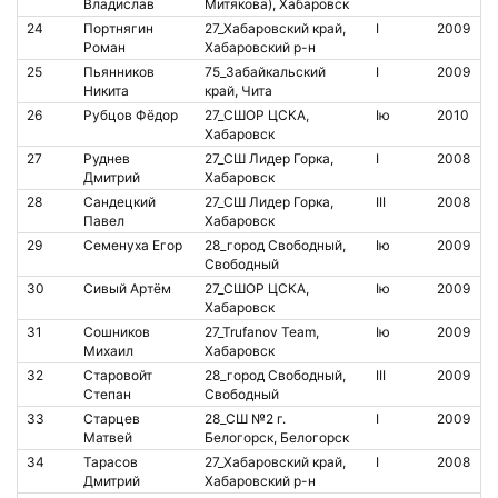
Владислав
Митякова), Хабаровск
24
Портнягин
27_Хабаровский край,
I
2009
8
Роман
Хабаровский р-н
25
Пьянников
75_Забайкальский
I
2009
Никита
край, Чита
26
Рубцов Фёдор
27_СШОР ЦСКА,
Iю
2010
Хабаровск
27
Руднев
27_СШ Лидер Горка,
I
2008
8
Дмитрий
Хабаровск
28
Сандецкий
27_СШ Лидер Горка,
III
2008
2
Павел
Хабаровск
29
Семенуха Егор
28_город Свободный,
Iю
2009
2
Свободный
30
Сивый Артём
27_СШОР ЦСКА,
Iю
2009
2
Хабаровск
31
Сошников
27_Trufanov Team,
Iю
2009
Михаил
Хабаровск
32
Старовойт
28_город Свободный,
III
2009
2
Степан
Свободный
33
Старцев
28_СШ №2 г.
I
2009
1
Матвей
Белогорск, Белогорск
34
Тарасов
27_Хабаровский край,
I
2008
8
Дмитрий
Хабаровский р-н