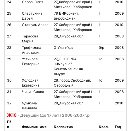
24
Серов Юлия
27_Хабаровский край (
III
2010
8
Митякова), Хабаровск
25
Сластухина
79_БИРориент,
I
2009
Дарья
Биробиджан
26
Сташуль Алиса
27_Хабаровский край (
III
2010
8
Митякова), Хабаровск
27
Тарасова
28_Амурская обл.
I
2008
8
Мария
28
Трофимова
3_Улан-Удэ
б/р
2008
Анастасия
29
Устинова
27_СШОР №4
Iю
2008
8
Екатерина
"Импульс",
Комсомольск-на-
Амуре
30
Холодная
28_город Свободный,
Iю
2009
1
Екатерина
Свободный
31
Чичик Слава
27_Хабаровский край (
I
2008
8
Митякова), Хабаровск
32
Ядыкина
28_Амурская обл.
I
2010
8
Камилла
Ж16
- Девушки (до 17 лет) 2006-2007г.р
П/
п
Фамилия, имя
Коллектив
Квал.
Год
№