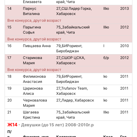
Елизавета
край, Чита
14
Парнус
27_СШ Лидер Горка,
IIIю
2013
6
Виталина
Хабаровск
Вне конкурса, другой возраст
15
Парыгина
75_Забайкальский
IIIю
2012
Софья
край, Чита
Вне конкурса, другой возраст
16
Пивцаева Анна
79_БИРориент,
I
2010
Биробиджан
17
Старикова
27_СШОР ЦСКА,
б/р
2012
Мария
Хабаровск
Вне конкурса, другой возраст
18
Филимонова
79_БИРориент,
Iю
2011
Анастасия
Биробиджан
19
Царионова
27_Trufanov Team,
Iю
2011
1
Алиса
Хабаровск
20
Черновалова
27_Лидер, Хабаровск
Iю
2011
2
Мария
21
Шагаева
75_Забайкальский
IIIю
2011
Кристина
край, Чита
Ж14
- Девушки (до 15 лет) 2008-2010г.р
П/
п
Фамилия, имя
Коллектив
Квал.
Год
№