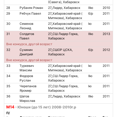
(Савега), Хабаровск
28
Рубаняк Роман
27_Лидер, Хабаровск
IIIю
2010
29
Рябчук Павел
27_Хабаровский край (
б/р
2011
2
Митякова), Хабаровск
30
Семенов
27_Хабаровский край (
Iю
2011
4
Леонид
Митякова), Хабаровск
31
Солдатов
27_СШ Лидер Горка,
IIIю
2013
6
Павел
Хабаровск
Вне конкурса, другой возраст
32
Сухинин
27_СШОР ЦСКА,
б/р
2012
1
Дмитрий
Хабаровск
Вне конкурса, другой возраст
33
Туркевич
27_Хабаровский край (
Iю
2011
2
Максим
Митякова), Хабаровск
34
Федоров
27_СШ Лидер Горка,
IIю
2011
4
Руслан
Хабаровск
35
Черепанов
27_СШ Лидер Горка,
Iю
2011
4
Яромир
Хабаровск
36
Шатов
27_Лидер, Хабаровск
IIIю
2011
Мирослав
М14
- Юноши (до 15 лет) 2008-2010г.р
П/