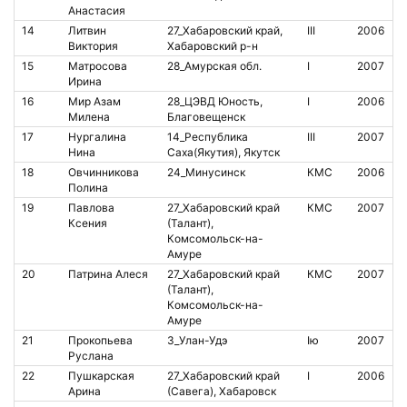
Анастасия
14
Литвин
27_Хабаровский край,
III
2006
8
Виктория
Хабаровский р-н
15
Матросова
28_Амурская обл.
I
2007
8
Ирина
16
Мир Азам
28_ЦЭВД Юность,
I
2006
1
Милена
Благовещенск
17
Нургалина
14_Республика
III
2007
Нина
Саха(Якутия), Якутск
18
Овчинникова
24_Минусинск
КМС
2006
8
Полина
19
Павлова
27_Хабаровский край
КМС
2007
8
Ксения
(Талант),
Комсомольск-на-
Амуре
20
Патрина Алеся
27_Хабаровский край
КМС
2007
8
(Талант),
Комсомольск-на-
Амуре
21
Прокопьева
3_Улан-Удэ
Iю
2007
2
Руслана
22
Пушкарская
27_Хабаровский край
I
2006
2
Арина
(Савега), Хабаровск