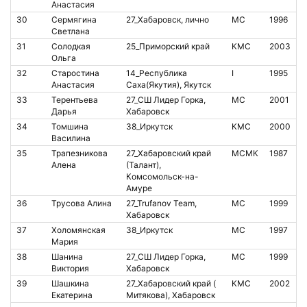
Анастасия
30
Сермягина
27_Хабаровск, лично
МС
1996
2
Светлана
31
Солодкая
25_Приморский край
КМС
2003
1
Ольга
32
Старостина
14_Республика
I
1995
8
Анастасия
Саха(Якутия), Якутск
33
Терентьева
27_СШ Лидер Горка,
МС
2001
2
Дарья
Хабаровск
34
Томшина
38_Иркутск
КМС
2000
2
Василина
35
Трапезникова
27_Хабаровский край
МСМК
1987
8
Алена
(Талант),
Комсомольск-на-
Амуре
36
Трусова Алина
27_Trufanov Team,
МС
1999
8
Хабаровск
37
Холомянская
38_Иркутск
МС
1997
8
Мария
38
Шанина
27_СШ Лидер Горка,
МС
1999
2
Виктория
Хабаровск
39
Шашкина
27_Хабаровский край (
КМС
2002
8
Екатерина
Митякова), Хабаровск