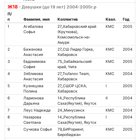
Ж18
- Девушки (до 19 лет) 2004-2005г.р
П/
п
Фамилия, имя
Коллектив
Квал.
Год
№
1
Агибалова
27_Хабаровский край
КМС
2005
Софья
(Круткова),
Комсомольск-на-
Амуре
2
Баженова
27_СШ Лидер Горка,
КМС
2004
1
Анастасия
Хабаровск
3
Евдокимова
75_Забайкальский
КМС
2005
8
София
край, Чита
4
Зябликова
27_Trufanov Team,
КМС
2004
Анастасия
Хабаровск
5
Кузнецова
27_СШОР ЦСКА,
I
2005
Полина
Хабаровск
6
Ларионова
14_Республика
II
2004
Дарьяна
Саха(Якутия), Якутск
7
Леус Надежда
24_Минусинск
КМС
2004
7
8
Назарова
14_Республика
I
2004
8
Светлана
Саха(Якутия), Якутск
9
Сучкова Софья
79_БИРориент,
КМС
2005
1
Биробиджан