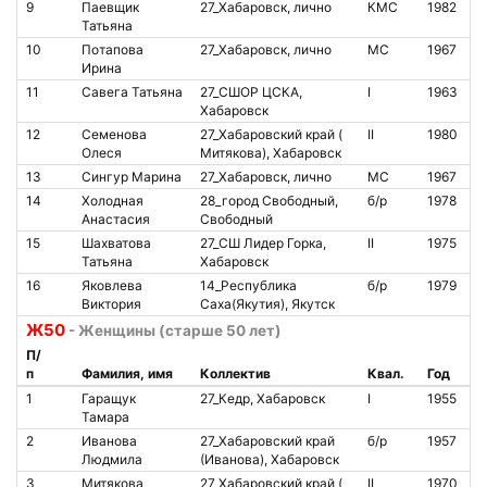
9
Паевщик
27_Хабаровск, лично
КМС
1982
1
Татьяна
10
Потапова
27_Хабаровск, лично
МС
1967
1
Ирина
11
Савега Татьяна
27_СШОР ЦСКА,
I
1963
8
Хабаровск
12
Семенова
27_Хабаровский край (
II
1980
1
Олеся
Митякова), Хабаровск
13
Сингур Марина
27_Хабаровск, лично
МС
1967
1
14
Холодная
28_город Свободный,
б/р
1978
8
Анастасия
Свободный
15
Шахватова
27_СШ Лидер Горка,
II
1975
2
Татьяна
Хабаровск
16
Яковлева
14_Республика
б/р
1979
Виктория
Саха(Якутия), Якутск
Ж50
- Женщины (старше 50 лет)
П/
п
Фамилия, имя
Коллектив
Квал.
Год
№
1
Гаращук
27_Кедр, Хабаровск
I
1955
1
Тамара
2
Иванова
27_Хабаровский край
б/р
1957
2
Людмила
(Иванова), Хабаровск
3
Митякова
27_Хабаровский край (
II
1970
8