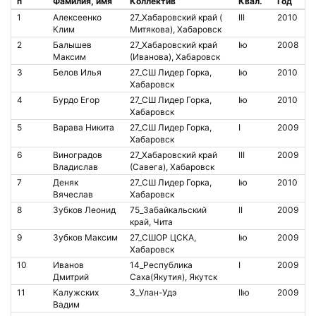
п
Фамилия, имя
Коллектив
Квал.
Год
№
1
Алексеенко
27_Хабаровский край (
III
2010
8
Клим
Митякова), Хабаровск
2
Балышев
27_Хабаровский край
Iю
2008
2
Максим
(Иванова), Хабаровск
3
Белов Илья
27_СШ Лидер Горка,
Iю
2010
8
Хабаровск
4
Бурдо Егор
27_СШ Лидер Горка,
Iю
2010
4
Хабаровск
5
Варава Никита
27_СШ Лидер Горка,
I
2009
1
Хабаровск
6
Виноградов
27_Хабаровский край
III
2009
2
Владислав
(Савега), Хабаровск
7
Деняк
27_СШ Лидер Горка,
Iю
2010
4
Вячеслав
Хабаровск
8
Зубков Леонид
75_Забайкальский
II
2009
край, Чита
9
Зубков Максим
27_СШОР ЦСКА,
Iю
2009
Хабаровск
10
Иванов
14_Республика
I
2009
Дмитрий
Саха(Якутия), Якутск
11
Калужских
3_Улан-Удэ
IIю
2009
2
Вадим