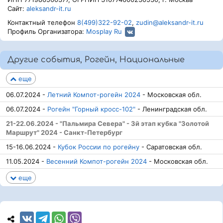
вело – Оба пола в команде 55 лет и старше – до 4 чел.
Сайт:
aleksandr-it.ru
МЖ6В_Ю – до 4 чел.
- МЖ команды моложе 23 лет, 6 часов на вело
Контактный телефон
8(499)322-92-02
,
zudin@aleksandr-it.ru
– Оба пола в команде до 23 лет – до 4 чел.
Профиль Организатора:
Mosplay Ru
МЖ6Р – до 4 чел.
- МЖ команды, 6 часов на малых колёсах – Оба
пола в команде – до 4 чел.
МЖ6Р_В – до 4 чел.
Другие события, Рогейн, Национальные
- МЖ команды 45 лет и старше, 6ч.на малых
колёсах – Оба пола в команде 45 лет и старше – до 4 чел.
еще
МЖ6Р_Ю – до 4 чел.
- МЖ команды моложе 23 лет, 6ч. на малых
колёсах – Оба пола в команде – до 4 чел.
06.07.2024 -
Летний Компот-рогейн 2024
- Московская обл.
Р-Д3Б – до 10 чел.
- Родители с детьми до 16 лет вкл. на 3 часа – до
10 чел.
06.07.2024 -
Рогейн "Горный кросс-102"
- Ленинградская обл.
21-22.06.2024 - "Пальмира Севера" - 3й этап кубка "Золотой
Маршрут" 2024 - Санкт-Петербург
15-16.06.2024 -
Кубок России по рогейну
- Саратовская обл.
11.05.2024 -
Весенний Компот-рогейн 2024
- Московская обл.
еще