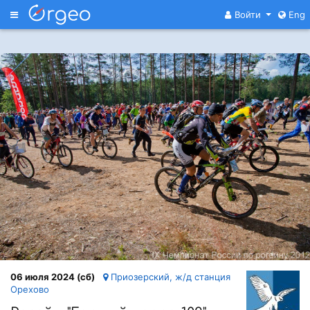
Меню
Войти
Eng
06 июля 2024 (сб)
Приозерский, ж/д станция
Орехово