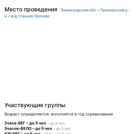
Место проведения
Ленинградская обл.
»
Приозерский р-
н
»
ж/д станция Орехово
Участвующие группы
Возраст определяется: исполнится в год соревнования
2часа-БЕГ – до 5 чел.
- до 5 чел.
5часов-ВЕЛО – до 5 чел.
- до 5 чел.
6Ж-БЕГ – до 5 чел.
- Жен. – до 5 чел.