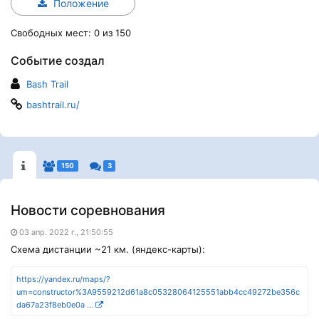
Положение
Свободных мест: 0 из 150
Событие создал
Bash Trail
bashtrail.ru/
150
3
Новости соревнования
03 апр. 2022 г., 21:50:55
Схема дистанции ~21 км. (яндекс-карты):
https://yandex.ru/maps/?
um=constructor%3A9559212d61a8c05328064125551abb4cc49272be356c
da67a23f8eb0e0a ...