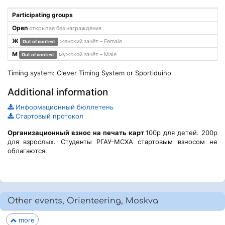
Participating groups
Open
открытая без награждения
Ж
женский зачёт – Female
Out of contest
М
мужской зачёт – Male
Out of contest
Timing system: Clever Timing System or Sportiduino
Additional information
Информационный бюллетень
Стартовый протокол
Организационный взнос на печать карт
100р для детей. 200р
для
взрослых. Студенты РГАУ-МСХА стартовым взносом не
облагаются.
Other events, Orienteering, Moskva
more