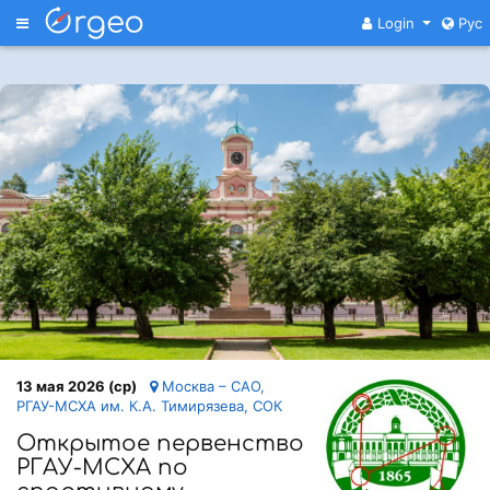
Меню
Login
Рус
13 мая 2026 (ср)
Москва – САО,
РГАУ-МСХА им. К.А. Тимирязева, СОК
Открытое первенство
РГАУ-МСХА по