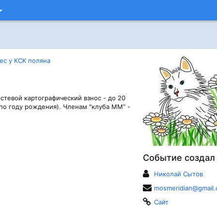
ес у КСК поляна
остевой картографический взнос - до 20
 по году рождения). Членам "клуба ММ" -
Событие создал
Николай Сытов
mosmeridian@gmail
Сайт