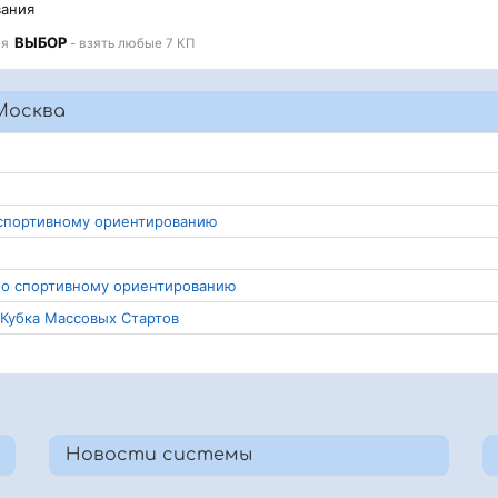
вания
ВЫБОР
ая
- взять любые 7 КП
Москва
 спортивному ориентированию
 по спортивному ориентированию
 Кубка Массовых Стартов
Новости системы