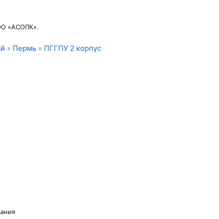
ОО «АСОПК».
ай
»
Пермь
»
ПГГПУ 2 корпус
вания