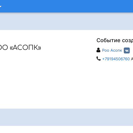
Событие соз
ОО «АСОПК»
Роо Асопк
+79194506760
А