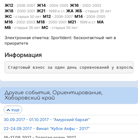
Ж12
Ж14
Ж16
- 2006-2007
- 2004-2005
- 2002-2003
Ж18
Ж21
ЖА
ЖБ
- 2000-2001
- 1999 и ст
- старше 35 лет
ЖС
М12
М14
- старше 50 лет
- 2006-2007
- 2004-2005
М16
М18
М21
МА
- 2002-2003
- 2000-2001
- 1999 и ст
МБ
МС
- старше 35 лет
- старше 50 лет
Электронная отметка: SportIdent: бесконтактный чип в
приоритете
Информация
Стартовый взнос за один день соревнований у взрослых
Другие события, Ориентирование,
Хабаровский край
еще
30.09.2017 - 01.10.2017 - "Амурский бархат"
22-24.09.2017 - Финал "Кубок Акфы - 2017"
16-17.09.2017 - Золотая осень 2017